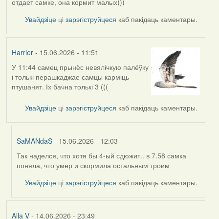
отдает самке, она кормит малых)))
Увайдзіце
ці
зарэгіструйцеся
каб пакідаць каментары.
Harrier
- 15.06.2026 - 11:51
У 11:44 самец прынёс невялічкую палёўку
і толькі перашкаджае самцы карміць
птушанят. Іх бачна толькі 3 (((
Увайдзіце
ці
зарэгіструйцеся
каб пакідаць каментары.
SaMANdaS
- 15.06.2026 - 12:03
Так наделся, что хотя бы 4-ый сдюжит.. в 7.58 самка
In
поняла, что умер и скормила остальным троим
reply
to
Увайдзіце
ці
зарэгіструйцеся
каб пакідаць каментары.
by
Harrier
Alla V
- 14.06.2026 - 23:49