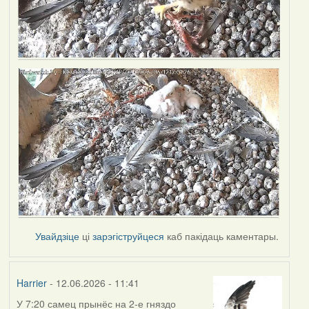
Увайдзіце
ці
зарэгіструйцеся
каб пакідаць каментары.
Harrier
- 12.06.2026 - 11:41
У 7:20 самец прынёс на 2-е гняздо