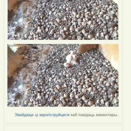
Увайдзіце
ці
зарэгіструйцеся
каб пакідаць каментары.