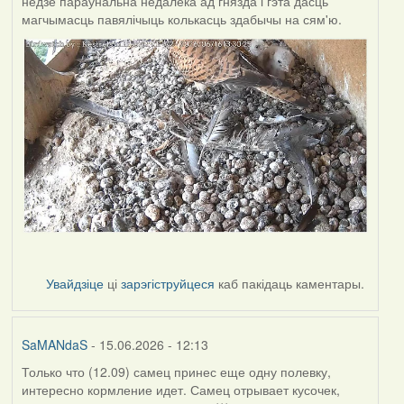
недзе параўнальна недалёка ад гнязда і гэта дасць
магчымасць павялічыць колькасць здабычы на сям'ю.
Увайдзіце
ці
зарэгіструйцеся
каб пакідаць каментары.
SaMANdaS
- 15.06.2026 - 12:13
Только что (12.09) самец принес еще одну полевку,
интересно кормление идет. Самец отрывает кусочек,