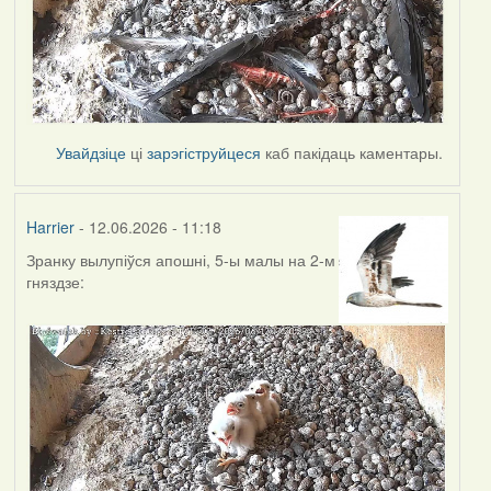
Увайдзіце
ці
зарэгіструйцеся
каб пакідаць каментары.
Harrier
- 12.06.2026 - 11:18
Зранку вылупіўся апошні, 5-ы малы на 2-м
гняздзе: