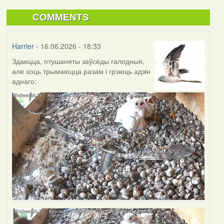
COMMENTS
Harrier
- 16.06.2026 - 18:33
Здаецца, птушаняты заўсёды галодныя,
але хоць трымаюцца разам і грэюць адзін
аднаго: