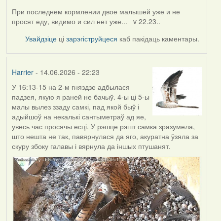
При последнем кормлении двое малышей уже и не
просят еду, видимо и сил нет уже... v 22.23..
Увайдзіце
ці
зарэгіструйцеся
каб пакідаць каментары.
Harrier
- 14.06.2026 - 22:23
У 16:13-15 на 2-м гняздзе адбылася
падзея, якую я раней не бачыў. 4-ы ці 5-ы
малы вылез ззаду самкі, пад якой быў і
адыйшоў на некалькі сантыметраў ад яе,
увесь час просячы есці. У рэшце рэшт самка зразумела,
што нешта не так, павярнулася да яго, акуратна ўзяла за
скуру збоку галавы і вярнула да іншых птушанят.