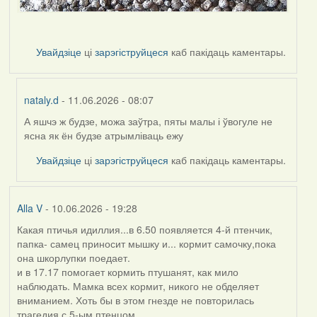
Увайдзіце
ці
зарэгіструйцеся
каб пакідаць каментары.
nataly.d
- 11.06.2026 - 08:07
А яшчэ ж будзе, можа заўтра, пяты малы і ўвогуле не
In
ясна як ён будзе атрымліваць ежу
reply
to
Увайдзіце
ці
зарэгіструйцеся
каб пакідаць каментары.
by
Harrier
Alla V
- 10.06.2026 - 19:28
Какая птичья идиллия...в 6.50 появляется 4-й птенчик,
папка- самец приносит мышку и... кормит самочку,пока
она шкорлупки поедает.
и в 17.17 помогает кормить птушанят, как мило
наблюдать. Мамка всех кормит, никого не обделяет
вниманием. Хоть бы в этом гнезде не повторилась
трагедия с 5-ым птенцом....