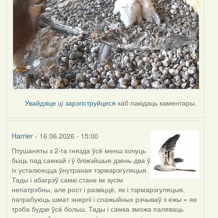
Увайдзіце
ці
зарэгіструйцеся
каб пакідаць каментары.
Harrier
- 16.06.2026 - 15:00
Птушаняты з 2-га гнязда ўсё менш хочуць
быць пад самкай і ў бліжэйшыя дзень-два ў
іх усталюецца ўнутраная тэрмарэгуляцыя.
Тады і абагрэў самкі стане ім зусім
непатрэбны, але рост і развіццё, як і тэрмарэгуляцыя,
патрабуюць шмат энергіі і спажыйных рэчываў з ежы = яе
трэба будзе ўсё больш. Тады і самка зможа паляваць