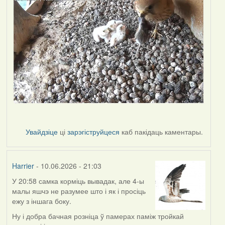
Увайдзіце
ці
зарэгіструйцеся
каб пакідаць каментары.
Harrier
- 10.06.2026 - 21:03
У 20:58 самка корміць вывадак, але 4-ы
малы яшчэ не разумее што і як і просіць
ежу з іншага боку.
Ну і добра бачная розніца ў памерах паміж тройкай