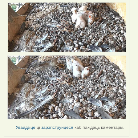
Увайдзіце
ці
зарэгіструйцеся
каб пакідаць каментары.