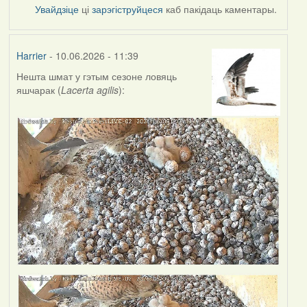
Увайдзіце
ці
зарэгіструйцеся
каб пакідаць каментары.
Harrier
- 10.06.2026 - 11:39
Нешта шмат у гэтым сезоне ловяць
яшчарак (
Lacerta agilis
):