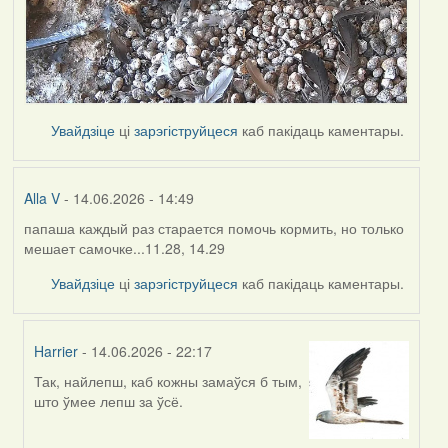
Увайдзіце
ці
зарэгіструйцеся
каб пакідаць каментары.
Alla V
- 14.06.2026 - 14:49
папаша каждый раз старается помочь кормить, но только
мешает самочке...11.28, 14.29
Увайдзіце
ці
зарэгіструйцеся
каб пакідаць каментары.
Harrier
- 14.06.2026 - 22:17
Так, найлепш, каб кожны замаўся б тым,
In
што ўмее лепш за ўсё.
reply
to