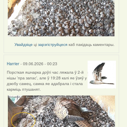
Увайдзіце
ці
зарэгіструйцеся
каб пакідаць каментары.
Harrier
- 09.06.2026 - 00:23
Порсткая яшчарка доўгі час ляжала ў 2-й
нішы 'пра запас', але ў 19:28 калі яе ўзяў у
дзюбу самец, самка яе адабрала і стала
карміць птушанят.