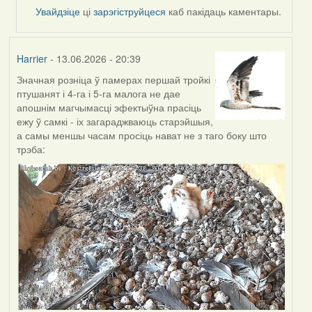
by
Увайдзіце
ці
зарэгіструйцеся
каб пакідаць каментары.
Alla
V
Harrier
- 13.06.2026 - 20:39
Значная розніца ў памерах першай тройкі
птушанят і 4-га і 5-га малога не дае
апошнім магчымасці эфектыўна прасіць
ежу ў самкі - іх загараджваюць старэйшыя,
а самы меншы часам просіць нават не з таго боку што
трэба: