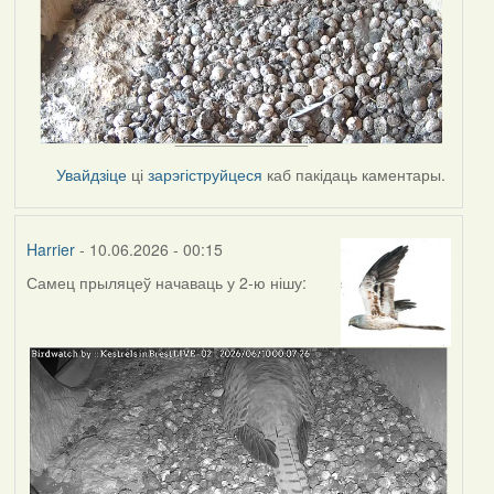
Увайдзіце
ці
зарэгіструйцеся
каб пакідаць каментары.
Harrier
- 10.06.2026 - 00:15
Самец прыляцеў начаваць у 2-ю нішу: