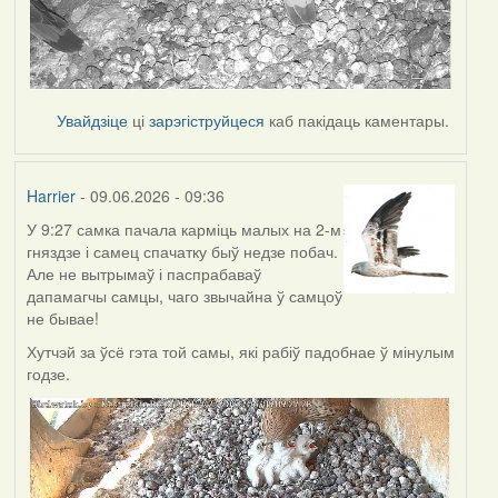
Увайдзіце
ці
зарэгіструйцеся
каб пакідаць каментары.
Harrier
- 09.06.2026 - 09:36
У 9:27 самка пачала карміць малых на 2-м
гняздзе і самец спачатку быў недзе побач.
Але не вытрымаў і паспрабаваў
дапамагчы самцы, чаго звычайна ў самцоў
не бывае!
Хутчэй за ўсё гэта той самы, які рабіў падобнае ў мінулым
годзе.