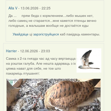
Alla V
- 13.06.2026 - 22:25
Да ... прям беда с кормлением...либо мышек нет,
In
либо самец не старается...мне кажется птенцы вечно
reply
голодные, а малышам вообще не достаётся еды
to
by
Увайдзіце
ці
зарэгіструйцеся
каб пакідаць каментары.
Harrier
Harrier
- 12.06.2026 - 23:03
Самка з 2-га гнязда час ад часу вяртаецца
на рэштак галуба. Але нешта адарваць з іх
цяжка нават для сябе, не тое што
пакарміць птушанят: