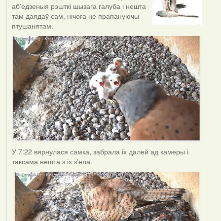
аб'едзеныя рэшткі шызага галуба і нешта
там даядаў сам, нічога не прапануючы
птушанятам.
У 7:22 вярнулася самка, забрала іх далей ад камеры і
таксама нешта з іх з'ела.