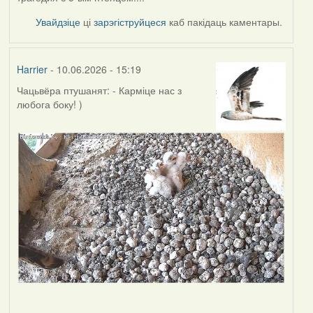
Увайдзіце
ці
зарэгіструйцеся
каб пакідаць каментары.
Harrier
- 10.06.2026 - 15:19
Чацьвёра птушанят: - Карміце нас з
любога боку! )