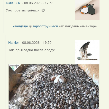
Юлія С.К.
- 08.06.2026 - 17:53
Ужо трое вылупілася. 😉
Увайдзіце
ці
зарэгіструйцеся
каб пакідаць каментары.
Harrier
- 08.06.2026 - 19:50
Так, прыкладна пасля абеду:
In
reply
to
by
Юлія
С.К.