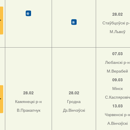
28.02
Стаўбцоўскі р
М.Львоў
07.03
Любанскі р-н
М.Верабей
09.03
Мінск
28.02
28.02
С.Каспяровіч
Камянецкі р-н
Гродна
13.03
В.Пракапчук
Дз.Вінчэўскі
Чэрвенскі р-
А.Вінчэўскі