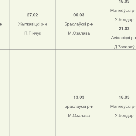
18.03
Магілёўскі р
27.02
06.03
У.Бондар
-н
Жыткавіцкі р-н
Браслаўскі р-н
21.03
П.Пінчук
М.Озалава
Асіповіцкі р-
Д.Захараў
13.03
18.03
Браслаўскі р-н
Магілёўскі р
М.Озалава
У.Бондар
н