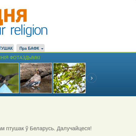
ТУШАК
Пра БАФК
НІЯ ФОТАЗДЫМКІ
ам птушак ў Беларусь. Далучайцеся!