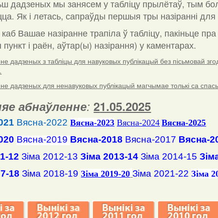
ш дадзеных мы занясем у табліцу прылётаў, тым бо
ца. Як і летась, сапраўды першыя тры назіранні для 
 каб Вашае назіранне трапіла ў табліцу, пакіньце пр
пункт і раён, аўтар(ы) назірання) у каментарах
.
е дадзеных з табліцы для навуковых публікацый без пісьмовай згоды
.
е дадзеных для ненавуковых публікацый магчымае толькі са спасылк
яе абнаўленне
:
2
1
.
05
.2025
021
Вясна-2022
Вясна
-2023
Вясна-2024
Вясна-2025
020
Вясна-2019
Вясна-2018
Вясна-2017
Вясна-2
11-12
Зіма 2012-13
Зіма 2013-14
Зіма 2014-15
Зім
17-18
Зіма 2018-19
Зіма 2021-22
Зіма 2019-20
Зіма 2