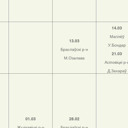
14.03
Магілёў
13.03
У.Бондар
Браслаўскі р-н
21.03
М.Озалава
Асіповіцкі р-
Д.Захараў
01.03
28.02
Жыткавіцкі р-н
Браслаўскі р-н