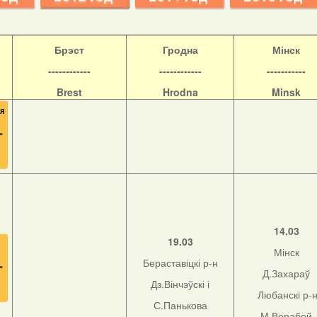
Б
рэст
Гродна
Мінск
------------
------------
-----------
Brest
Hrodna
Minsk
14.03
19.03
Мінск
Бераставіцкі р-н
Д.Захараў
Дз.Вінчэўскі і
Любанскі р-
С.Панькова
М.Верабей