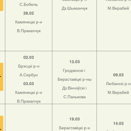
С.Бобель
Дз.Шыманчук
М.Верабей
28.02
Камянецкі р-н
В.Пракапчук
02.03
13.03
Брэсцкі р-н
Гродзенскі і
А.Сербун
09.03
Бераставіцкі р-ны
03.03
Любанскі р-н
Дз.Вінчэўскі і
Камянецкі р-н
М.Верабей
С.Панькова
В.Пракапчук
19.03
14.03
Бераставіцкі р-н