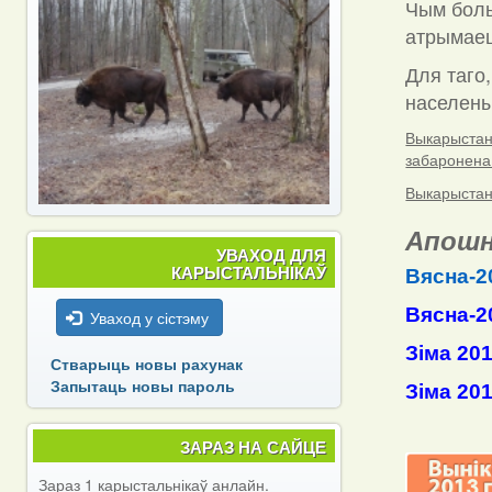
Чым боль
атрымаец
Для таго,
населены 
Выкарыстанн
забаронена
Выкарыстанн
Апошн
УВАХОД ДЛЯ
КАРЫСТАЛЬНІКАЎ
Вясна-2
Вясна-2
Уваход у сістэму
Зіма 20
Стварыць новы рахунак
Запытаць новы пароль
Зіма 20
ЗАРАЗ НА САЙЦЕ
Зараз 1 карыстальнікаў анлайн.