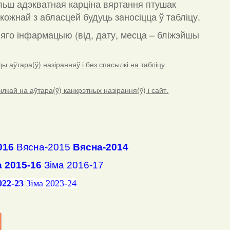
льш адэкватная карціна вяртання птушак
кожнай з абласцей будуць заносіцца ў табліцу.
а яго інфармацыю (від, дату, месца – бліжэйшы
 аўтара(ў) назіранняў і без спасылкі на табліцу
ай на аўтара(ў) канкрэтных назірання(ў) і сайт.
016
Вясна-2015
Вясна-2014
а 2015-16
Зіма 2016-17
022-23
Зіма 2023-24