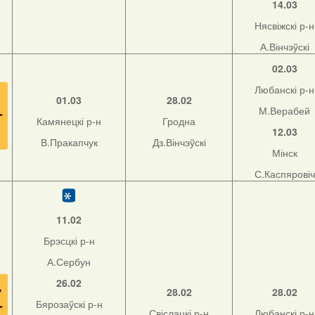
14.03
Нясвіжскі р-н
А.Вінчэўскі
02.03
Любанскі р-н
01.03
28.02
М.Верабей
Камянецкі р-н
Гродна
12.03
В.Пракапчук
Дз.Вінчэўскі
Мінск
С.Каспяровіч
11.02
Брэсцкі р-н
А.Сербун
26.02
28.02
28.02
Бярозаўскі р-н
Свіслацкі р-н
Любанскі р-н