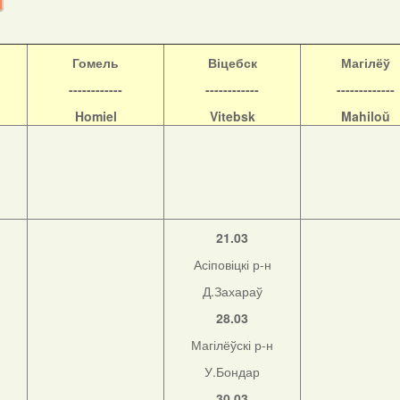
Гомель
Віцебск
Магілёў
------------
------------
-------------
Homiel
Vitebsk
Mahiloŭ
21.03
Асіповіцкі р-н
Д.Захараў
28.03
Магілёўскі р-н
н
У.Бондар
30.03