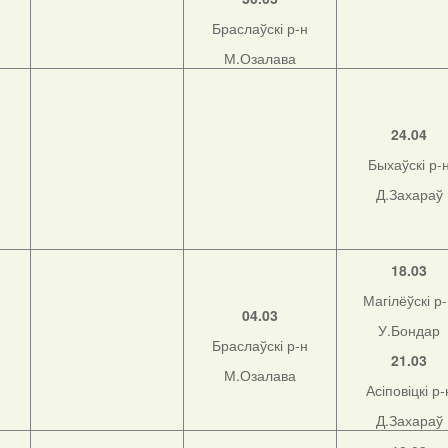
Браслаўскі р-н
М.Озалава
н
24.04
Быхаўскі р-
Д.Захараў
н
18.03
Магілёўскі р
04.03
У.Бондар
Браслаўскі р-н
21.03
М.Озалава
Асіповіцкі р-
Д.Захараў