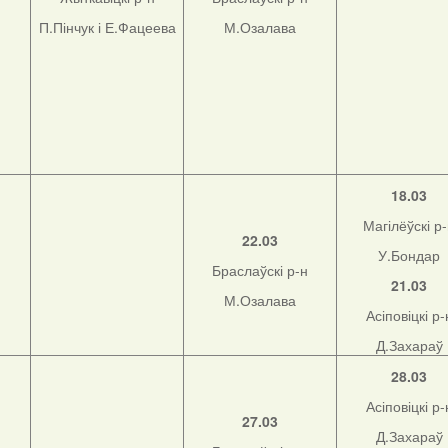
П.Пінчук і Е.Фацеева
М.Озалава
18.03
Магілёўскі р
22.03
У.Бондар
Браслаўскі р-н
21.03
М.Озалава
Асіповіцкі р-
Д.Захараў
28.03
Асіповіцкі р-
27.03
Д.Захараў