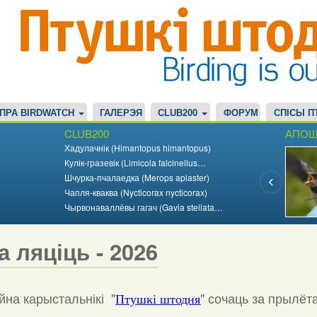
ПРА BIRDWATCH
ГАЛЕРЭЯ
CLUB200
ФОРУМ
СПІСЫ П
CLUB200
АПОШ
Хадулачнік (Himantopus himantopus)
Кулік-гразевік (Limicola falcinellus…
Шчурка-пчалаедка (Merops apiaster)
Чапля-кваква (Nycticorax nycticorax)
Чырвонаваллёвы гагач (Gavia stellata…
а ляціць - 2026
на карыстальнікі "
"
сочаць за прылёт
Птушкі штодня