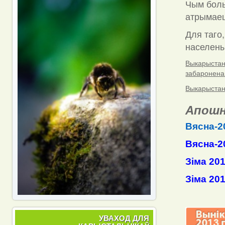
Чым боль
атрымаец
Для таго,
населены 
Выкарыстанн
забаронена
Выкарыстанн
Апошн
Вясна-2
Вясна-2
Зіма 20
Зіма 20
УВАХОД ДЛЯ