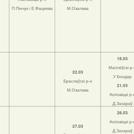
П.Пінчук і Е.Фацеева
М.Озалава
18.03
Магілёўскі р
22.03
У.Бондар
Браслаўскі р-н
21.03
М.Озалава
Асіповіцкі р-
Д.Захараў
28.03
Асіповіцкі р-
27.03
Д.Захараў