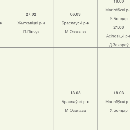
18.03
Магілёўскі р
27.02
06.03
У.Бондар
-н
Жыткавіцкі р-н
Браслаўскі р-н
21.03
П.Пінчук
М.Озалава
Асіповіцкі р-
Д.Захараў
13.03
18.03
Браслаўскі р-н
Магілёўскі р
М.Озалава
У.Бондар
н