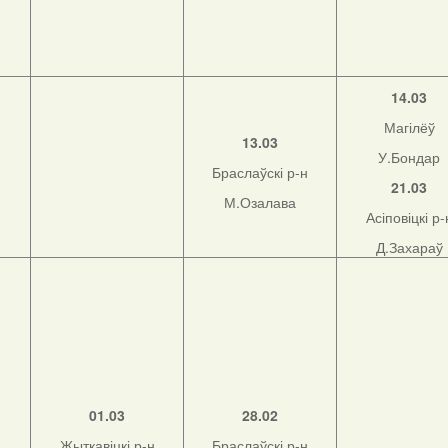
14.03
Магілёў
13.03
У.Бондар
Браслаўскі р-н
21.03
М.Озалава
Асіповіцкі р-
Д.Захараў
01.03
28.02
Жыткавіцкі р-н
Браслаўскі р-н