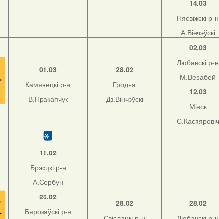
14.03
Нясвіжскі р-н
А.Вінчэўскі
02.03
Любанскі р-н
01.03
28.02
М.Верабей
Камянецкі р-н
Гродна
12.03
В.Пракапчук
Дз.Вінчэўскі
Мінск
С.Каспяровіч
11.02
Брэсцкі р-н
А.Сербун
26.02
28.02
28.02
Бярозаўскі р-н
Свіслацкі р-н
Любанскі р-н