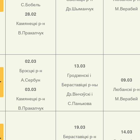
С.Бобель
Дз.Шыманчук
М.Верабей
28.02
Камянецкі р-н
В.Пракапчук
02.03
13.03
Брэсцкі р-н
Гродзенскі і
А.Сербун
09.03
Бераставіцкі р-ны
03.03
Любанскі р-н
Дз.Вінчэўскі і
Камянецкі р-н
М.Верабей
С.Панькова
В.Пракапчук
19.03
14.03
Бераставіцкі р-н