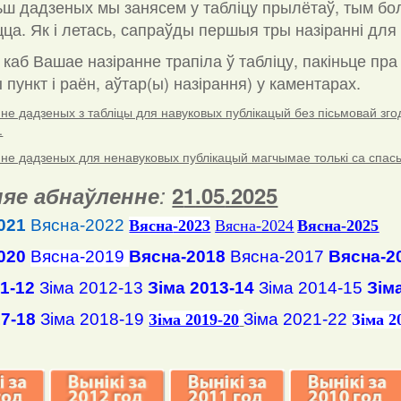
ш дадзеных мы занясем у табліцу прылётаў, тым бо
ца. Як і летась, сапраўды першыя тры назіранні для 
 каб Вашае назіранне трапіла ў табліцу, пакіньце пр
пункт і раён, аўтар(ы) назірання) у каментарах
.
е дадзеных з табліцы для навуковых публікацый без пісьмовай згоды
.
е дадзеных для ненавуковых публікацый магчымае толькі са спасылк
яе абнаўленне
:
2
1
.
05
.2025
021
Вясна-2022
Вясна
-2023
Вясна-2024
Вясна-2025
020
Вясна-2019
Вясна-2018
Вясна-2017
Вясна-2
11-12
Зіма 2012-13
Зіма 2013-14
Зіма 2014-15
Зім
17-18
Зіма 2018-19
Зіма 2021-22
Зіма 2019-20
Зіма 2