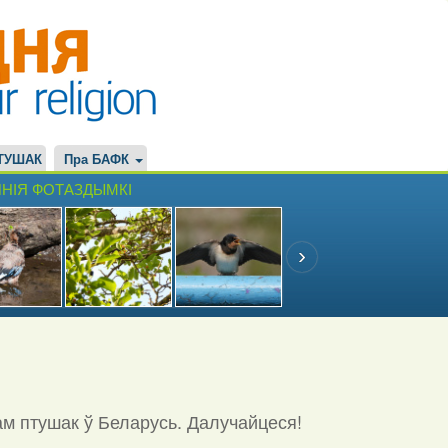
ТУШАК
Пра БАФК
НІЯ ФОТАЗДЫМКІ
ам птушак ў Беларусь. Далучайцеся!