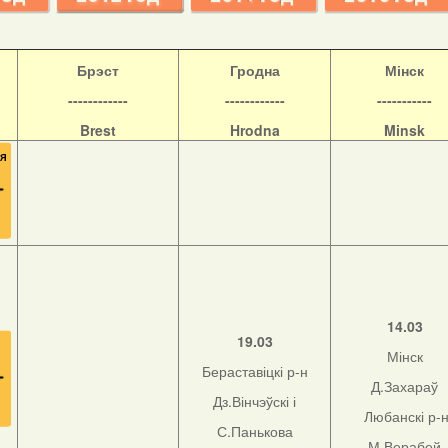
Б
рэст
Гродна
Мінск
------------
------------
-----------
Brest
Hrodna
Minsk
14.03
19.03
Мінск
Бераставіцкі р-н
Д.Захараў
Дз.Вінчэўскі і
Любанскі р-
С.Панькова
М.Верабей