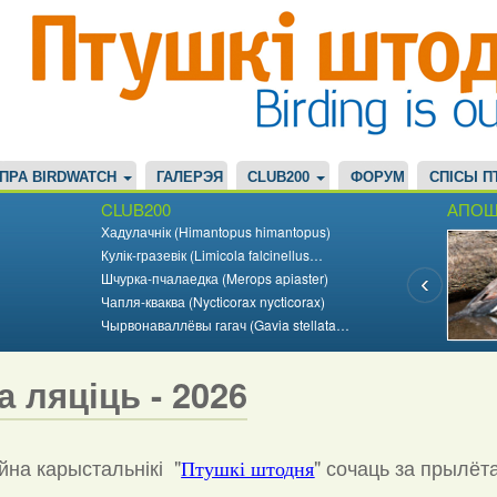
ПРА BIRDWATCH
ГАЛЕРЭЯ
CLUB200
ФОРУМ
СПІСЫ П
CLUB200
АПОШ
Хадулачнік (Himantopus himantopus)
Кулік-гразевік (Limicola falcinellus…
Шчурка-пчалаедка (Merops apiaster)
Чапля-кваква (Nycticorax nycticorax)
Чырвонаваллёвы гагач (Gavia stellata…
а ляціць - 2026
на карыстальнікі "
"
сочаць за прылёт
Птушкі штодня