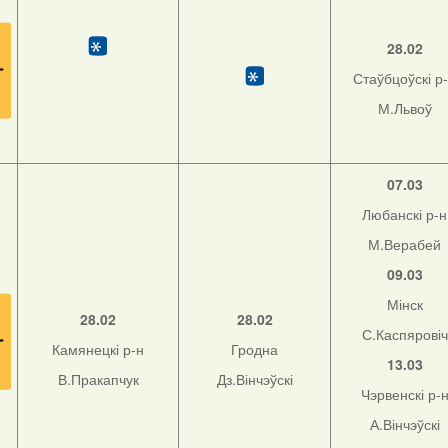
28.02
Стаўбцоўскі р
М.Львоў
07.03
Любанскі р-н
М.Верабей
09.03
Мінск
28.02
28.02
С.Каспяровіч
Камянецкі р-н
Гродна
13.03
В.Пракапчук
Дз.Вінчэўскі
Чэрвенскі р-
А.Вінчэўскі