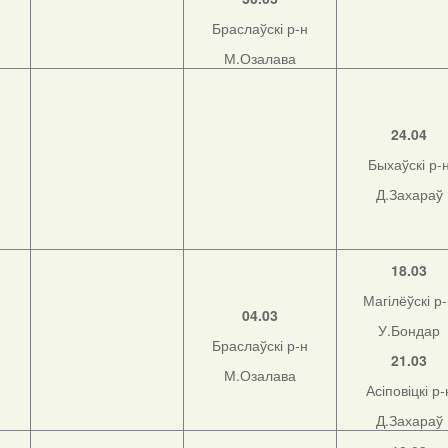
Браслаўскі р-н
М.Озалава
н
24.04
Быхаўскі р-
Д.Захараў
н
18.03
Магілёўскі р
04.03
У.Бондар
Браслаўскі р-н
21.03
М.Озалава
Асіповіцкі р-
Д.Захараў