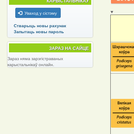
КАРЫСТАЛЬНІКАЎ
Уваход у сістэму
Стварыць новы рахунак
Запытаць новы пароль
ЗАРАЗ НА САЙЦЕ
Зараз няма зарэгістраваных
карыстальнікаў онлайн.