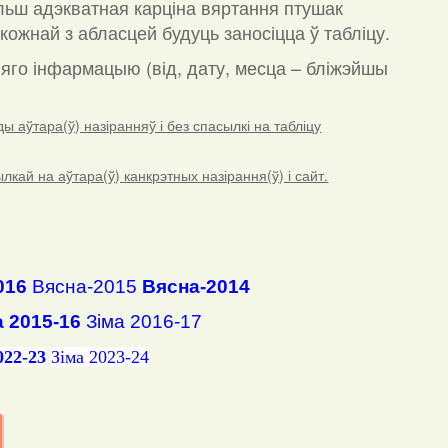
льш адэкватная карціна вяртання птушак
кожнай з абласцей будуць заносіцца ў табліцу.
а яго інфармацыю (від, дату, месца – бліжэйшы
 аўтара(ў) назіранняў і без спасылкі на табліцу
ай на аўтара(ў) канкрэтных назірання(ў) і сайт.
016
Вясна-2015
Вясна-2014
а 2015-16
Зіма 2016-17
022-23
Зіма 2023-24