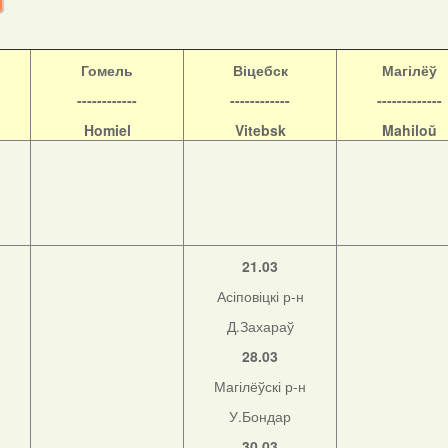
Гомель
Віцебск
Магілёў
------------
------------
-------------
Homiel
Vitebsk
Mahiloŭ
21.03
Асіповіцкі р-н
Д.Захараў
28.03
Магілёўскі р-н
н
У.Бондар
30.03