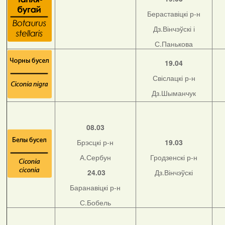
Бераставіцкі р-н
Дз.Вінчэўскі і
С.Панькова
19.04
Свіслацкі р-н
Дз.Шыманчук
08.03
Брэсцкі р-н
19.03
А.Сербун
Гродзенскі р-н
24.03
Дз.Вінчэўскі
Баранавіцкі р-н
С.Бобель