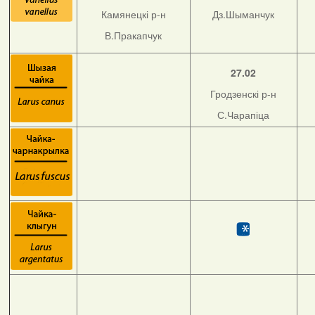
Камянецкі р-н
Дз.Шыманчук
В.Пракапчук
27.02
Гродзенскі р-н
С.Чарапіца