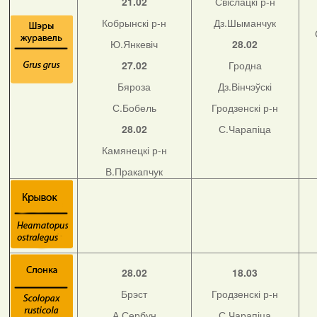
21.02
Свіслацкі р-н
Кобрынскі р-н
Дз.Шыманчук
Ю.Янкевіч
28.02
27.02
Гродна
Бяроза
Дз.Вінчэўскі
С.Бобель
Гродзенскі р-н
28.02
С.Чарапіца
Камянецкі р-н
В.Пракапчук
28.02
18.03
Брэст
Гродзенскі р-н
А.Сербун
С.Чарапіца