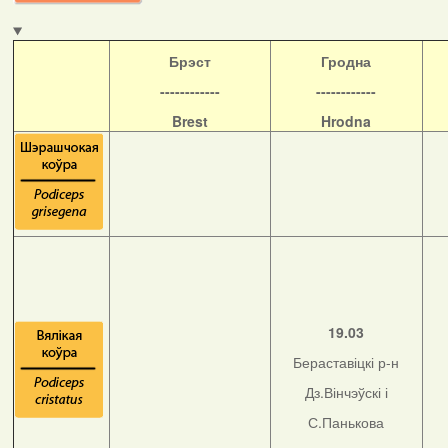
Б
рэст
Гродна
------------
------------
Brest
Hrodna
19.03
Бераставіцкі р-н
Дз.Вінчэўскі і
С.Панькова