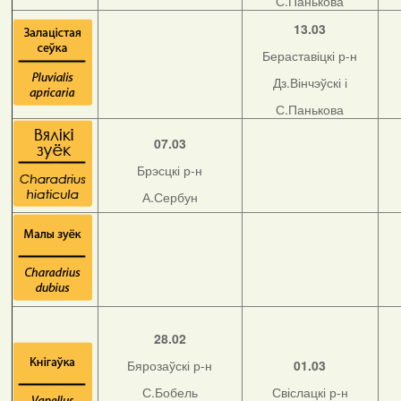
С.Панькова
13.03
Бераставіцкі р-н
Дз.Вінчэўскі і
С.Панькова
07.03
Брэсцкі р-н
А.Сербун
28.02
Бярозаўскі р-н
01.03
С.Бобель
Свіслацкі р-н