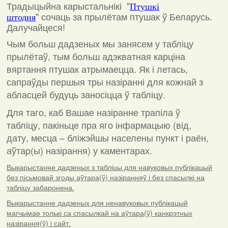
Традыцыйна карыстальнікі "
Птушкі
"
сочаць за прылётам птушак ў Беларусь.
штодня
Далучайцеся!
Чым больш дадзеных мы занясем у табліцу
прылётаў, тым больш адэкватная карціна
вяртання птушак атрымаецца. Як і летась,
сапраўды першыя тры назіранні для кожнай з
абласцей будуць заносіцца ў табліцу.
Для таго, каб Вашае назіранне трапіла ў
табліцу, пакіньце пра яго інфармацыю (від,
дату, месца – бліжэйшы населены пункт і раён,
аўтар(ы) назірання) у каментарах
.
Выкарыстанне дадзеных з табліцы для навуковых публікацый
без пісьмовай згоды аўтара(ў) назіранняў і без спасылкі на
табліцу забаронена.
Выкарыстанне дадзеных для ненавуковых публікацый
магчымае толькі са спасылкай на аўтара(ў) канкрэтных
назірання(ў) і сайт.