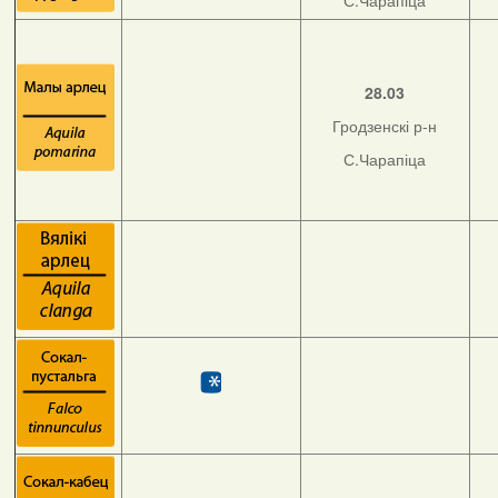
С.Чарапіца
28.03
Гродзенскі р-н
С.Чарапіца