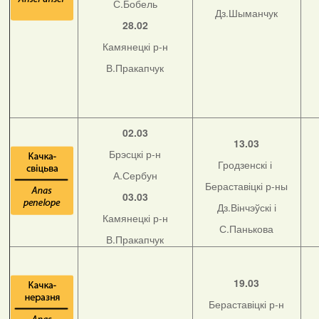
С.Бобель
Дз.Шыманчук
28.02
Камянецкі р-н
В.Пракапчук
02.03
13.03
Брэсцкі р-н
Гродзенскі і
А.Сербун
Бераставіцкі р-ны
03.03
Дз.Вінчэўскі і
Камянецкі р-н
С.Панькова
В.Пракапчук
19.03
Бераставіцкі р-н