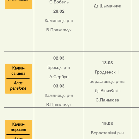
С.Бобель
Дз.Шыманчук
28.02
Камянецкі р-н
В.Пракапчук
02.03
13.03
Брэсцкі р-н
Гродзенскі і
А.Сербун
Бераставіцкі р-ны
03.03
Дз.Вінчэўскі і
Камянецкі р-н
С.Панькова
В.Пракапчук
19.03
Бераставіцкі р-н