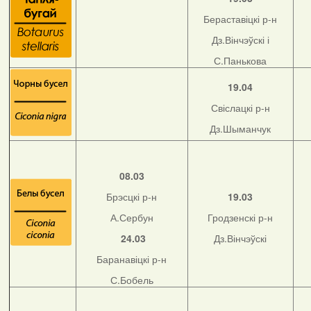
Бераставіцкі р-н
Дз.Вінчэўскі і
С.Панькова
19.04
Свіслацкі р-н
Дз.Шыманчук
08.03
Брэсцкі р-н
19.03
А.Сербун
Гродзенскі р-н
24.03
Дз.Вінчэўскі
Баранавіцкі р-н
С.Бобель