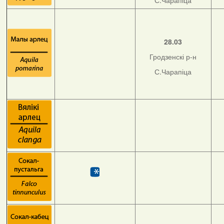
С.Чарапіца
28.03
Гродзенскі р-н
С.Чарапіца