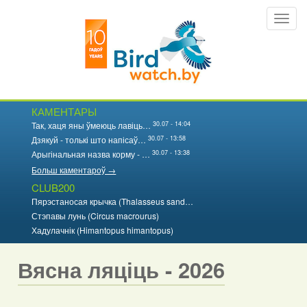
Перайсці
Toggl
да
navig
асноўнага
змесціва
КАМЕНТАРЫ
30.07 - 14:04
Так, хаця яны ўмеюць лавіць…
30.07 - 13:58
Дзякуй - толькі што напісаў…
30.07 - 13:38
Арыгінальная назва корму - …
Больш каментароў →
CLUB200
Пярэстаносая крычка (Thalasseus sand…
Стэпавы лунь (Circus macrourus)
Хадулачнік (Himantopus himantopus)
Вясна ляціць - 2026