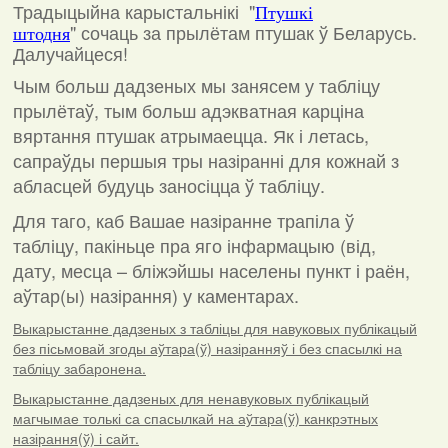
Традыцыйна карыстальнікі "
Птушкі
"
сочаць за прылётам птушак ў Беларусь.
штодня
Далучайцеся!
Чым больш дадзеных мы занясем у табліцу
прылётаў, тым больш адэкватная карціна
вяртання птушак атрымаецца. Як і летась,
сапраўды першыя тры назіранні для кожнай з
абласцей будуць заносіцца ў табліцу.
Для таго, каб Вашае назіранне трапіла ў
табліцу, пакіньце пра яго інфармацыю (від,
дату, месца – бліжэйшы населены пункт і раён,
аўтар(ы) назірання) у каментарах
.
Выкарыстанне дадзеных з табліцы для навуковых публікацый
без пісьмовай згоды аўтара(ў) назіранняў і без спасылкі на
табліцу забаронена.
Выкарыстанне дадзеных для ненавуковых публікацый
магчымае толькі са спасылкай на аўтара(ў) канкрэтных
назірання(ў) і сайт.