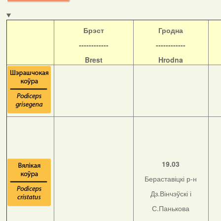
Б
рэст
Гродна
------------
------------
Brest
Hrodna
19.03
Бераставіцкі р-н
Дз.Вінчэўскі і
С.Панькова