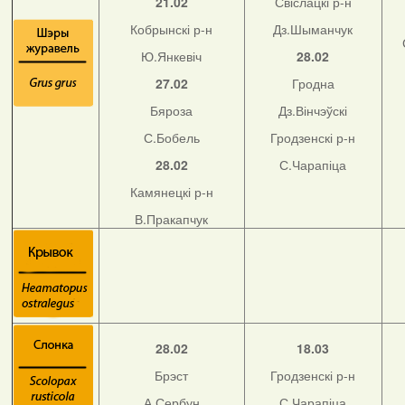
21.02
Свіслацкі р-н
Кобрынскі р-н
Дз.Шыманчук
Ю.Янкевіч
28.02
27.02
Гродна
Бяроза
Дз.Вінчэўскі
С.Бобель
Гродзенскі р-н
28.02
С.Чарапіца
Камянецкі р-н
В.Пракапчук
28.02
18.03
Брэст
Гродзенскі р-н
А.Сербун
С.Чарапіца