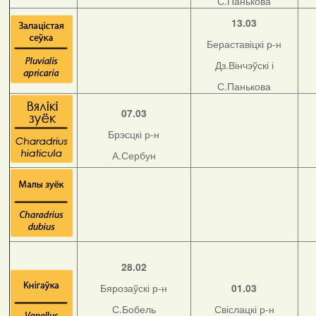
С.Панькова
13.03
Бераставіцкі р-н
Дз.Вінчэўскі і
С.Панькова
07.03
Брэсцкі р-н
А.Сербун
28.02
Бярозаўскі р-н
01.03
С.Бобель
Свіслацкі р-н