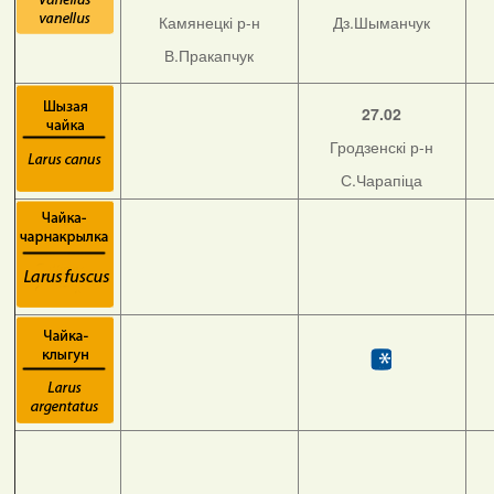
Камянецкі р-н
Дз.Шыманчук
В.Пракапчук
27.02
Гродзенскі р-н
С.Чарапіца