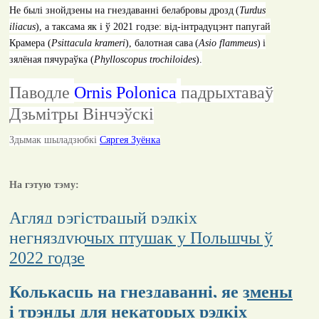
Не былі знойдзены на гнездаванні белабровы дрозд
(
Turdus
iliacus
), а таксама як і ў 2021 годзе: від-інтрадуцэнт папугай
Крамера (
Psittacula krameri
)
,
балотная сава
(
Asio flammeus
)
і
зялёная пячураўка (
Phylloscopus trochiloides
)
.
Паводле
Ornis Polonica
падрыхтаваў
Дзьмітры Вінчэўскі
Здымак шыладзюбкі
Сяргея Зуёнка
На гэтую тэму:
Агляд рэгістрацый рэдкіх
негняздуючых птушак у Польшчы ў
2022 годзе
Колькасць на гнездаванні, яе змены
і трэнды для некаторых рэдкіх