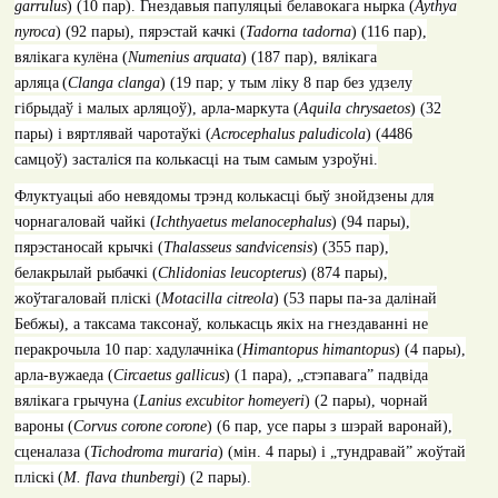
garrulus
)
(10
па
p).
Гнездавыя папуляцыі белавокага нырка (
Aythya
nyroca
)
(92
пары
),
пярэстай качкі (
Tadorna tadorna
)
(116
пар
),
вялікага кулёна (
Numenius arquata
)
(187
пар
),
вялікага
арляца
(
Clanga clanga
)
(19
пар
;
у тым ліку 8 пар без удзелу
гібрыдаў і малых арляцоў)
,
арла-маркута (
Aquila chrysaetos
)
(32
пары
) i
вяртлявай чаротаўкі (
Acrocephalus paludicola
)
(4486
самцоў
)
засталіся па колькасці на тым самым узроўні.
Флуктуацыі або невядомы трэнд колькасці быў знойдзены для
чорнагаловай чайкі (
Ichthyaetus melanocephalus
)
(94
пары
),
пярэстаносай крычкі (
Thalasseus sandvicensis
)
(355
пар
),
белакрылай рыбачкі (
Chlidonias leucopterus
)
(874
пары
),
жоўтагаловай пліскі (
Motacilla citreola
)
(53
пары па-за далінай
Бебжы), а таксама таксонаў, колькасць якіх на гнездаванні не
перакрочыла 10 пар:
хадулачніка
(
Himantopus himantopus
)
(4
пары
),
арла-вужаеда (
Circaetus gallicus
)
(1
пара
), „
стэпавага
”
падвіда
вялікага грычуна (
Lanius excubitor homeyeri
)
(2
пары
),
чорнай
вароны (
Corvus corone
corone
) (6
пар
,
усе пары з шэрай варонай
),
сценалаза (
Tichodroma muraria
)
(
мін
. 4
пары
) i „
тундравай
”
жоўтай
пліскі
(
M. flava thunbergi
)
(2
пары
).