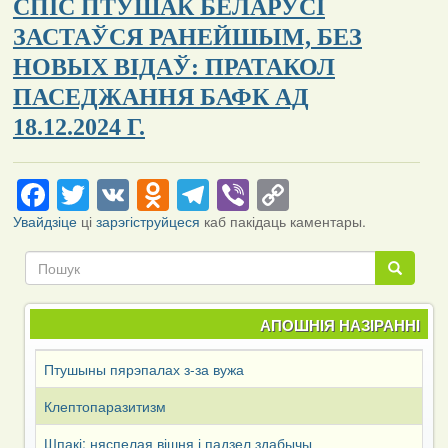
СПІС ПТУШАК БЕЛАРУСІ
ЗАСТАЎСЯ РАНЕЙШЫМ, БЕЗ
НОВЫХ ВІДАЎ: ПРАТАКОЛ
ПАСЕДЖАННЯ БАФК АД
18.12.2024 Г.
Facebook
Twitter
VK
Odnoklassniki
Telegram
Viber
Copy
Link
Увайдзіце
ці
зарэгіструйцеся
каб пакідаць каментары.
Пошук
Пошук
АПОШНІЯ НАЗІРАННІ
Птушыны пярэпалах з-за вужа
Клептопаразитизм
Шпакі: няспелая вішня і падзел здабычы