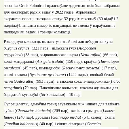
часопіса
Ornis Polonica
і прадстаўляе дадзеныя
, якія былі сабраныя
для некаторых рэдкіх відаў у 2022 годзе. Атрымалася
ахарактэрызаваць гнездавы статус
32 рэдкіх таксонаў (30 відаў і 2
падвідаў): апісаны памер іх папуляцыі, яе змены ў параўнанні з
папярэднімі гадамі і трэнды колькасці.
Рэкордную колькасць як дагэтуль знайшлі для лебедзя-клікуна
(
Cygnus cygnus
)
(321
пара
),
нільскага гуся
(
Alopochen
aegyptiaca
)
(38
пар
),
чырвонаносага нырка (
Netta rufina
)
(66
пар
),
качкі-мандарынкі (
Aix galericulata
)
(150
пар
),
крыўка (
Haematopus
ostralegus
)
(45
пар
),
шыладзюбкі
(
Recurvirostra avosetta
) (17
пар
),
чаплі-кваквы (
Nycticorax nycticorax
)
(1422
пары
),
вялікай белай
чаплі
(
Ardea alba
)
(993
пары
)
, а таксама сокала-падарожніка
(
Falco
peregrinus
)
(79
пар
).
Павелічэнне колькасці таксама адзначана для
барадатай кугакаўкі (
Strix nebulosa
) - 10 пар.
Супрацьлеглы, адмоўны трэнд заўважаны між іншага для вялікага
зуйка (
Charadrius hiaticula
)
(209
пар
),
вялікага грыцука
(
Limosa
limosa
)
(240
пар
),
дубальта
(
Gallinago media
)
(541
самец
),
скапы
(
Pandion haliaaetus
)
(40
пар
) i
сіняга сіваграка
(
Coracias