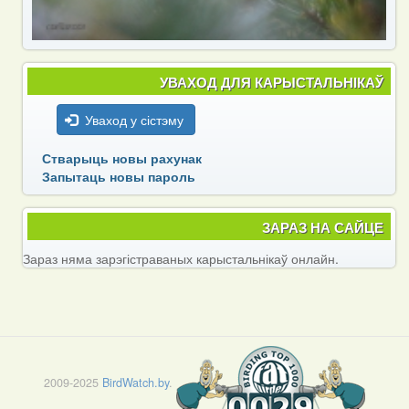
УВАХОД ДЛЯ КАРЫСТАЛЬНІКАЎ
Уваход у сістэму
Стварыць новы рахунак
Запытаць новы пароль
ЗАРАЗ НА САЙЦЕ
Зараз няма зарэгістраваных карыстальнікаў онлайн.
2009-2025
BirdWatch.by
.