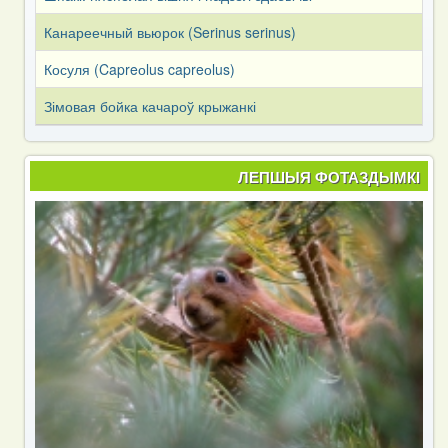
Канареечный вьюрок (Serinus serinus)
Косуля (Capreоlus capreоlus)
Зімовая бойка качароў крыжанкі
ЛЕПШЫЯ ФОТАЗДЫМКІ