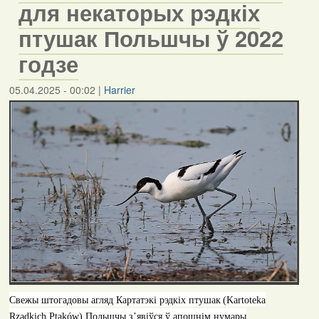
для некаторых рэдкіх
птушак Польшчы ў 2022
годзе
05.04.2025 - 00:02
|
Harrier
Свежы штогадовы агляд Картатэкі рэдкіх птушак
(
Kartoteka
Rzadkich Ptaków
) Польшчы з’явіўся ў апошнім нумары