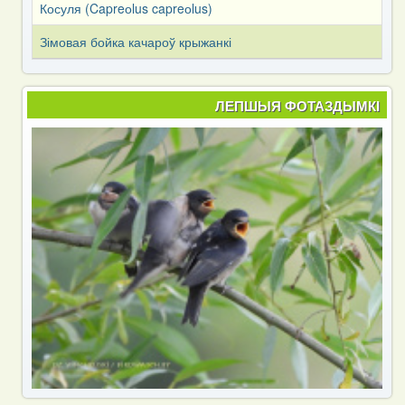
Косуля (Capreоlus capreоlus)
Зімовая бойка качароў крыжанкі
ЛЕПШЫЯ ФОТАЗДЫМКІ