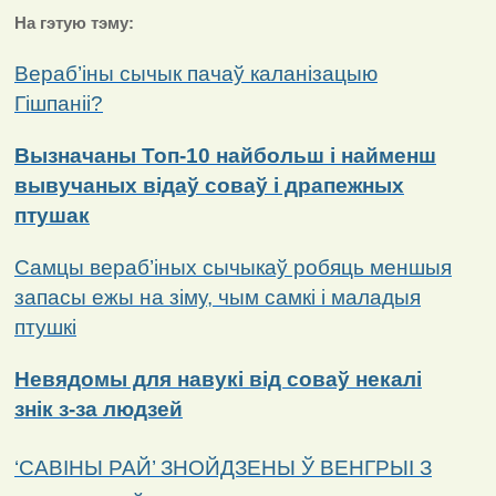
На гэтую тэму:
Вераб’іны сычык пачаў каланізацыю
Гішпаніі
?
Вызначаны Топ-10 найбольш і найменш
вывучаных відаў соваў і драпежных
птуша
к
Самцы вераб’іных сычыкаў робяць меншыя
запасы ежы на зіму, чым самкі і маладыя
птушк
і
Невядомы для навукі від соваў некалі
знік з-за людзе
й
‘САВІНЫ РАЙ’ ЗНОЙДЗЕНЫ Ў ВЕНГРЫІ З