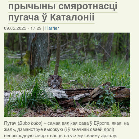
прычыны смяротнасці
пугача ў Каталоніі
09.05.2025 - 17:29
|
Harrier
Пугач
(
Bubo bubo
)
– самая вялікая сава ў Еўропе, якая, на
жаль, дэманструе высокую (і ў значнай сваёй долі)
непрыродную смяротнасць па ўсяму свайму арэалу.