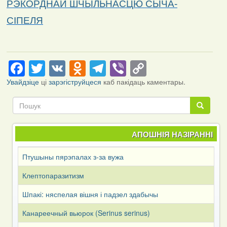
РЭКОРДНАЙ ШЧЫЛЬНАСЦЮ СЫЧА-
СІПЕЛЯ
Facebook
Twitter
VK
Odnoklassniki
Telegram
Viber
Copy
Link
Увайдзіце
ці
зарэгіструйцеся
каб пакідаць каментары.
Пошук
Пошук
АПОШНІЯ НАЗІРАННІ
Птушыны пярэпалах з-за вужа
Клептопаразитизм
Шпакі: няспелая вішня і падзел здабычы
Канареечный вьюрок (Serinus serinus)