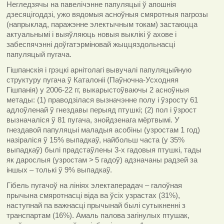
Негледзячы на павелічэнне папуляцыі ў апошнія
дзесяцігоддзі, ужо вядомыя асноўныя смяротныя пагрозы
(напрыклад, паражэнне электычным токам) застаюцца
актуальнымі і выяўляюць новыя выклікі ў ахове і
забеспячэнні доўгатэрміновай жыццяздольнасці
папуляцый пугача.
Гішпанскія і грэцкі арнітолагі
вывучалі папуляцыйную
структуру пугача ў Каталоніі (Паўночна-Усходняя
Гішпанія) у 2006-22 гг, выкарыстоўваючы 2 асноўныя
метады:
(1)
праводзілася вызначэнне полу і ўзросту 61
адлоўленай ў гнездавы перыяд птушкі;
(2)
пол і ўзрост
вызначаліся ў 81 пугача, знойдзенага мёртвымі. У
гнездавой папуляцыі маладыя асобіны
(
узростам
1
год
)
назіраліся ў 15% выпадкаў, найбольш часта (у 35%
выпадкаў) былі прадстаўлены 3-х гадовыя птушкі, тады
як дарослыя (узростам
> 5
гадоў) адзначаны радзей за
іншых – толькі ў
9%
выпадкаў
.
Гібель пугачоў на лініях электаперадач – галоўная
прычына смяротнасці віда ва ўсіх узрастах
(31%),
наступнай па важнасці прычынай былі сутыкненні з
транспартам
(16%).
Амаль палова загінулых птушак,