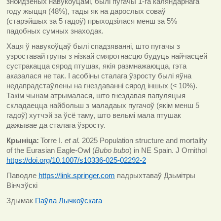
знойдзеных навукоўцамі, былі пугачы 1-га каляндарнага
году жыцця
(48%)
, тады як на дарослых соваў
(старэйшых за 5 гадоў
)
прыходзілася менш за 5%
падобных сумных знаходак.
Хаця ў навукоўцаў былі спадзяванні, што пугачы з
узроставай групы з нізкай смяротнасцю будуць найчасцей
сустракацца сярод птушак, якія размнажаюцца, гэта
аказалася не так. І асобіны сталага ўзросту былі яўна
недапрадстаўлены на гнездаванні сярод іншых
(< 10%).
Такім чынам атрымалася, што гнездавая папуляцыя
складаецца найбольш з маладаых пугачоў (якім менш 5
гадоў)
хутчэй за ўсё таму, што вельмі мала птушак
дажывае да сталага ўзросту.
Крыніца:
Torre I.
et al.
2025
Population structure and mortality
of the Eurasian Eagle-Owl (
Bubo bubo
) in NE Spain. J Ornithol
https://doi.org/10.1007/s10336-025-02292-2
Паводле
https://link.springer.com
падрыхтаваў Дзьмітры
Вінчэўскі
Здымак
Паўла Лычкоўскага