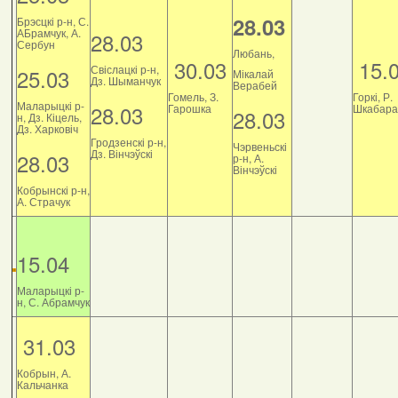
28.03
Брэсцкі р-н, С.
АБрамчук, А.
28.03
Сербун
Любань,
30.03
15.
Свіслацкі р-н,
25.03
Мікалай
Дз. Шыманчук
Верабей
Гомель, З.
Горкі, Р.
Маларыцкі р-
28.03
Гарошка
Шкабара
28.03
н, Дз. Кіцель,
Дз. Харковіч
Гродзенскі р-н,
Чэрвеньскі
Дз. Вінчэўскі
28.03
р-н, А.
Вінчэўскі
Кобрынскі р-н,
А. Страчук
15.04
Маларыцкі р-
н, С. Абрамчук
31.03
Кобрын, А.
Кальчанка