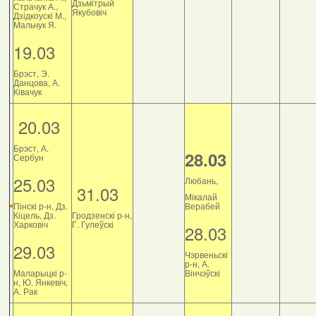
Дзьмітрый
Страчук А.,
Якубовіч
Дзiдкоускi М.,
Мальчук Я.
19.03
Брэст, Э.
Данцова, А.
Ківачук
20.03
Брэст, А.
28.03
Сербун
25.03
Любань,
31.03
Мікалай
Пінскі р-н, Дз.
Верабей
Кіцель, Дз.
Гродзенскі р-н,
Харковіч
Г. Гулеўскі
28.03
29.03
Чэрвеньскі
р-н, А.
Маларыцкі р-
Вінчэўскі
н, Ю. Янкевіч,
А. Рак