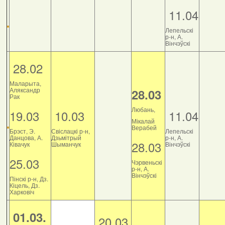
11.04
Лепельскі
р-н, А.
Вінчэўскі
28.02
Маларыта,
Аляксандр
28.03
Рак
Любань,
19.03
10.03
11.04
Мікалай
Верабей
Брэст, Э.
Свіслацкі р-н,
Лепельскі
Данцова, А.
Дзьмітрый
р-н, А.
28.03
Ківачук
Шыманчук
Вінчэўскі
25.03
Чэрвеньскі
р-н, А.
Вінчэўскі
Пінскі р-н, Дз.
Кіцель, Дз.
Харковіч
01.03.
20.03