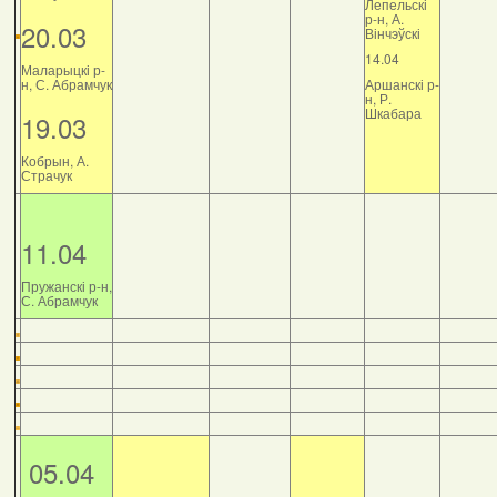
Лепельскі
р-н, А.
20.03
Вінчэўскі
14.04
Маларыцкі р-
н, С. Абрамчук
Аршанскі р-
н, Р.
Шкабара
19.03
Кобрын, А.
Страчук
11.04
Пружанскі р-н,
С. Абрамчук
05.04