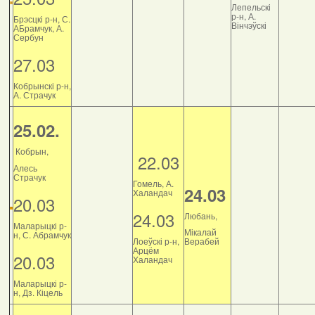
Лепельскі
р-н, А.
Брэсцкі р-н, С.
Вінчэўскі
АБрамчук, А.
Сербун
27.03
Кобрынскі р-н,
А. Страчук
25.02.
Кобрын,
22.03
Алесь
Страчук
Гомель, А.
24.03
Халандач
20.03
24.03
Любань,
Маларыцкі р-
Мікалай
н, С. Абрамчук
Лоеўскі р-н,
Верабей
Арцём
20.03
Халандач
Маларыцкі р-
н, Дз. Кіцель