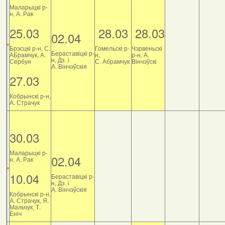
Маларыцкі р-
н, А. Рак
25.03
28.03
28.03
02.04
Брэсцкі р-н, С.
Гомельскі р-
Чэрвеньскі
Бераставіцкі р-
АБрамчук, А.
н,
р-н, А.
н, Дз. і
Сербун
С. Абрамчук
Вінчэўскі
А. Вінчэўскія
27.03
Кобрынскі р-н,
А. Страчук
30.03
Маларыцкі р-
02.04
н, А. Рак
10.04
Бераставіцкі р-
н, Дз. і
А. Вінчэўскія
Кобрынскі р-н,
А. Страчук, Я.
Мальчук, Т.
Еніч