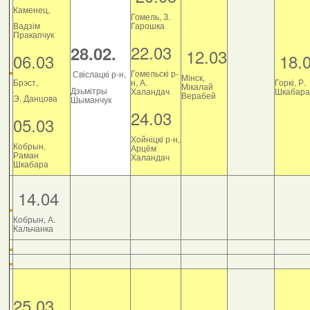
Каменец,
Гомель, З.
Вадзім
Гарошка
Пракапчук
22.03
28.02.
12.03
06.03
18.
Гомельскі р-
Свіслацкі р-н,
Мінск,
Брэст,
н, А.
Горкі, Р.
Мікалай
Дзьмітры
Халандач
Шкабара
Верабей
Э. Данцова
Шыманчук
24.03
05.03
Хойніцкі р-н,
Кобрын,
Арцём
Раман
Халандач
Шкабара
14.04
Кобрын, А.
Кальчанка
25.03