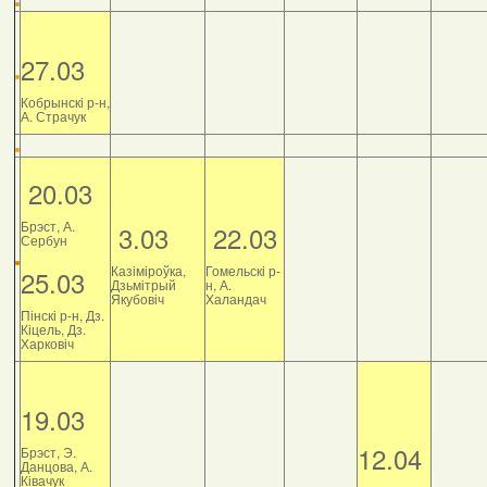
27.03
Кобрынскі р-н,
А. Страчук
20.03
Брэст, А.
3.03
22.03
Сербун
Казіміроўка,
Гомельскі р-
25.03
Дзьмітрый
н, А.
Якубовіч
Халандач
Пінскі р-н, Дз.
Кіцель, Дз.
Харковіч
19.03
12.04
Брэст, Э.
Данцова, А.
Ківачук