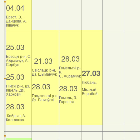
04.04
Брэст, Э.
Данцова, А.
Ківачук
25.03
28.03
Брэсцкі р-н, С.
21.03
АБрамчук, А.
Сербун
Гомельскі р-
Свіслацкі р-н,
27.03
н,
25.03
Дз. Шыманчук
С. Абрамчук
Любань,
28.03
28.03
Пінскі р-н, Дз.
Мікалай
Кіцель, Дз.
Верабей
Харковіч
Гродзенскі р-н,
Гомель, З.
Дз. Вінчэўскі
Гарошка
28.03
Кобрын, А.
Кальчанка