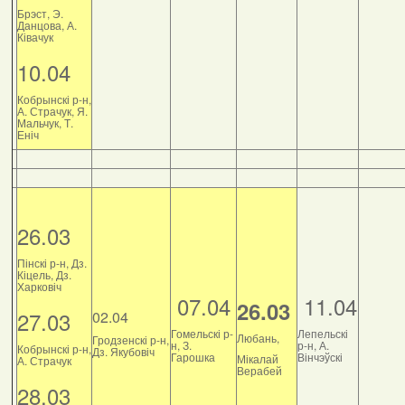
Брэст, Э.
Данцова, А.
Ківачук
10.04
Кобрынскі р-н,
А. Страчук, Я.
Мальчук, Т.
Еніч
26.03
Пінскі р-н, Дз.
Кіцель, Дз.
Харковіч
07.04
11.04
26.03
27.03
02.04
Гомельскі р-
Лепельскі
Любань,
Гродзенскі р-н,
н, З.
р-н, А.
Кобрынскі р-н,
Дз. Якубовіч
Гарошка
Вінчэўскі
Мікалай
А. Страчук
Верабей
28.03