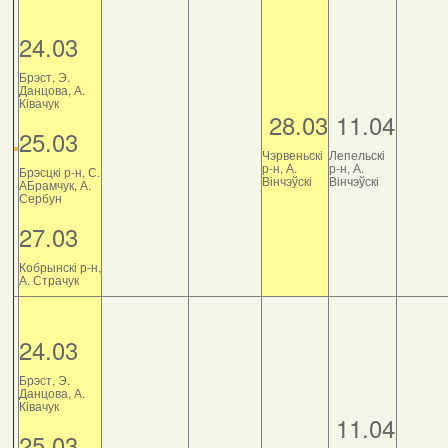
24.03
Брэст, Э.
Данцова, А.
Ківачук
28.03
11.04
25.03
Чэрвеньскі
Лепельскі
р-н, А.
р-н, А.
Брэсцкі р-н, С.
Вінчэўскі
Вінчэўскі
АБрамчук, А.
Сербун
27.03
Кобрынскі р-н,
А. Страчук
24.03
Брэст, Э.
Данцова, А.
Ківачук
11.04
25.03