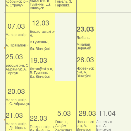
Лідскі р-н, В.
Кобрынскі р-н,
Гомель, З.
Гуменны, Дз.
А. Страчук
Гарошка
Вінчэўскі
12.03
07.03
23.03
Бераставіцкі р-
Маларыцкі р-
н,
Любань,
н,
В.Гуменны,
Мікалай
А. Пракаповіч
Верабей
Дз. Вінчэўскі
25.03
28.03
19.03
Брэсцкі р-н, С.
Чэрвеньскі
Дятлаўскі р-н,
АБрамчук, А.
р-н, А.
В. Гуменны,
Сербун
Вінчэўскі
Дз. Вінчэўскі
20.03
Маларыцкі р-
н, С. Абрамчук
5.03
28.03
11.04
21.03
22.03
Гомель,
Чэрвеньскі
Лепельскі
Маларыцкі р-
Арцём
р-н, А.
р-н, А.
Гродзенскі р-н,
н, Дз. Кіцель
Халандач
Вінчэўскі
Вінчэўскі
Дз. Якубовіч