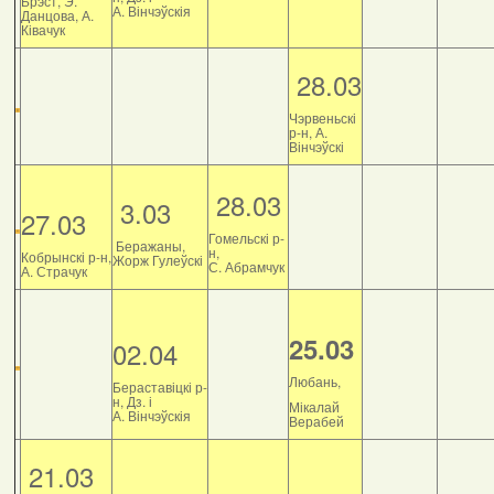
Брэст, Э.
А. Вінчэўскія
Данцова, А.
Ківачук
28.03
Чэрвеньскі
р-н, А.
Вінчэўскі
28.03
3.03
27.03
Гомельскі р-
Беражаны,
н,
Кобрынскі р-н,
Жорж Гулеўскі
С. Абрамчук
А. Страчук
25.03
02.04
Любань,
Бераставіцкі р-
н, Дз. і
Мікалай
А. Вінчэўскія
Верабей
21.03