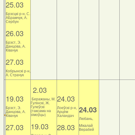
25.03
Брэсцкі р-н, С.
АБрамчук, А.
Сербун
26.03
Брэст, Э.
Данцова, А.
Ківачук
27.03
Кобрынскі р-н,
А. Страчук
2.03
19.03
24.03
Беражаны, М.
Гулінскі, Ж.
Гулеўскі
24.03
Брэст, Э.
Лоеўскі р-н,
(таксама на
Данцова, А.
Арцём
зімоўцы)
Ківачук
Халандач
Любань,
19.03
27.03
28.03
Мікалай
Верабей