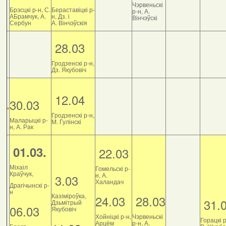
Чэрвеньскі
Брэсцкі р-н, С.
Бераставіцкі р-
р-н, А.
АБрамчук, А.
н, Дз. і
Вінчэўскі
Сербун
А. Вінчэўскія
28.03
Гродзенскі р-н,
Дз. Якубовіч
12.04
30.03
Гродзенскі р-н,
Маларыцкі р-
М. Гулінскі
н, А. Рак
01.03.
22.03
Міхаіл
Гомельскі р-
Краўчук,
н, А.
3.03
Халандач
Драгічынскі р-
н
Казіміроўка,
24.03
28.03
31.
Дзьмітрый
06.03
Якубовіч
Хойніцкі р-н,
Чэрвеньскі
Горацкі р
Арцём
р-н, А.