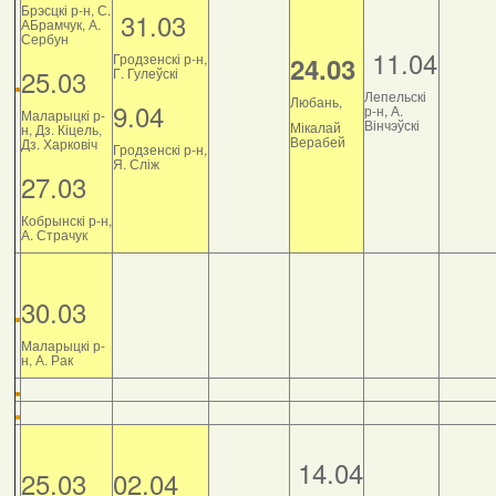
Брэсцкі р-н, С.
31.03
АБрамчук, А.
Сербун
11.04
Гродзенскі р-н,
24.03
25.03
Г. Гулеўскі
Лепельскі
Любань,
9.04
р-н, А.
Маларыцкі р-
Вінчэўскі
Мікалай
н, Дз. Кіцель,
Верабей
Дз. Харковіч
Гродзенскі р-н,
Я. Сліж
27.03
Кобрынскі р-н,
А. Страчук
30.03
Маларыцкі р-
н, А. Рак
14.04
25.03
02.04