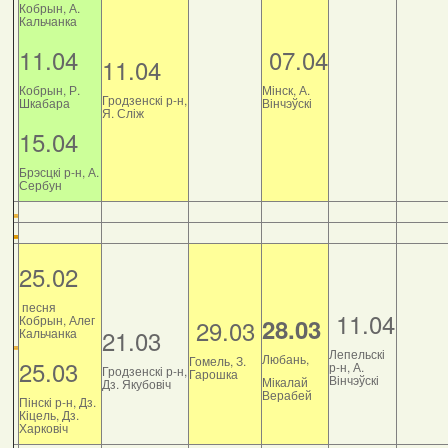
Кобрын, А.
Кальчанка
11.04
07.04
11.04
Кобрын, Р.
Мінск, А.
Гродзенскі р-н,
Шкабара
Вінчэўскі
Я. Сліж
15.04
Брэсцкі р-н, А.
Сербун
25.02
песня
11.04
Кобрын, Алег
28.03
29.03
21.03
Кальчанка
Лепельскі
Любань,
Гомель, З.
25.03
р-н, А.
Гродзенскі р-н,
Гарошка
Вінчэўскі
Мікалай
Дз. Якубовіч
Верабей
Пінскі р-н, Дз.
Кіцель, Дз.
Харковіч