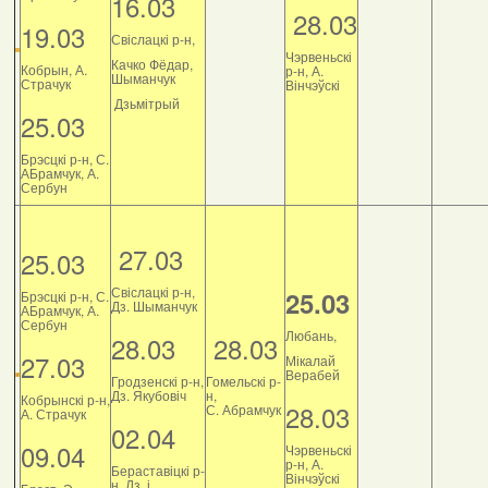
16.03
28.03
19.03
Свіслацкі р-н,
Чэрвеньскі
Качко Фёдар,
Кобрын, А.
р-н, А.
Шыманчук
Страчук
Вінчэўскі
Дзьмітрый
25.03
Брэсцкі р-н, С.
АБрамчук, А.
Сербун
27.03
25.03
Свіслацкі р-н,
25.03
Брэсцкі р-н, С.
Дз. Шыманчук
АБрамчук, А.
Сербун
Любань,
28.03
28.03
27.03
Мікалай
Верабей
Гродзенскі р-н,
Гомельскі р-
Дз. Якубовіч
н,
Кобрынскі р-н,
28.03
С. Абрамчук
А. Страчук
02.04
09.04
Чэрвеньскі
р-н, А.
Бераставіцкі р-
Вінчэўскі
н, Дз. і