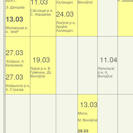
11.03
Брэст,
Р. Шкаб
Халандач
Вінчэўскі
Э. Данцова
Свіслацкі р-н,
24.03
С. Абрамчук
13.03
Лоеўскі р-н,
Арцём
Маларыцкі р-
Халандач
н, VesP
27.03
19.03
11.04
Кобрын, А.
Кальчанка
Лідскі р-н, В.
Лепельскі
Гуменны, Дз.
р-н, А.
27.03
Вінчэўскі
Вінчэўскі
Кобрынскі р-н,
А. Страчук
13.03
Мінск,
М. Вінчэўскі
28.03