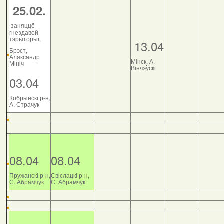
25.02.
заняццё
гнездавой
тэрыторыі,
13.04
Брэст,
Аляксандр
Мінск, А.
Мініч
Вінчэўскі
03.04
Кобрынскі р-н,
А. Страчук
08.04
08.04
Пружанскі р-н,
Свіслацкі р-н,
С. Абрамчук
С. Абрамчук