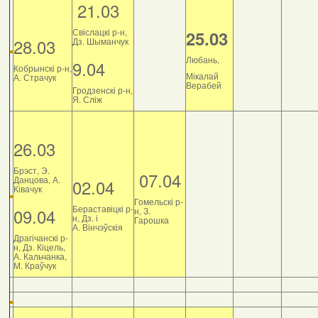
21.03
Свіслацкі р-н,
25.03
28.03
Дз. Шыманчук
Любань,
9.04
Кобрынскі р-н,
Мікалай
А. Страчук
Верабей
Гродзенскі р-н,
Я. Сліж
26.03
Брэст, Э.
07.04
Данцова, А.
02.04
Ківачук
Гомельскі р-
Бераставіцкі р-
09.04
н, З.
н, Дз. і
Гарошка
А. Вінчэўскія
Драгічанскі р-
н, Дз. Кіцель,
А. Кальчанка,
М. Краўчук