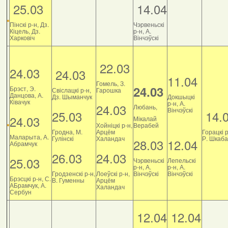
25.03
14.04
Пінскі р-н, Дз.
Чэрвеньскі
Кіцель, Дз.
р-н, А.
Харковіч
Вінчэўскі
22.03
24.03
24.03
11.04
Гомель, З.
24.03
Брэст, Э.
Свіслацкі р-н,
Гарошка
Данцова, А.
Дз. Шыманчук
Докшыцкі
Ківачук
р-н, А.
24.03
Любань,
Вінчэўскі
25.03
14.
24.03
Мікалай
Хойніцкі р-н,
Верабей
Гродна, М.
Арцём
Горацкі р
Маларыта, А.
Гулінскі
Халандач
Р. Шкаб
28.03
12.04
Абрамчук
26.03
24.03
25.03
Чэрвеньскі
Лепельскі
р-н, А.
р-н, А.
Гродзенскі р-н,
Лоеўскі р-н,
Вінчэўскі
Вінчэўскі
Брэсцкі р-н, С.
В. Гуменны
Арцём
АБрамчук, А.
Халандач
Сербун
12.04
12.04