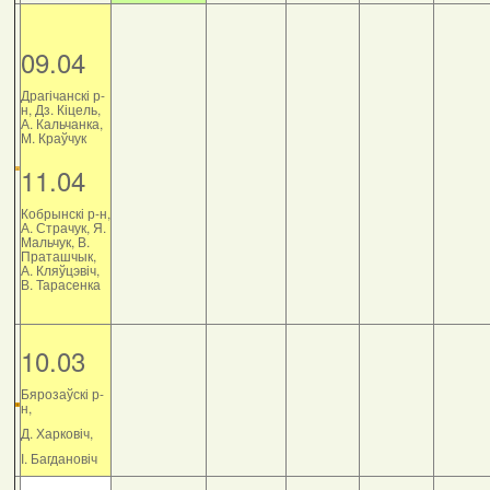
09.04
Драгічанскі р-
н, Дз. Кіцель,
А. Кальчанка,
М. Краўчук
11.04
Кобрынскі р-н,
А. Страчук, Я.
Мальчук, В.
Праташчык,
А. Кляўцэвіч,
В. Тарасенка
10.03
Бярозаўскі р-
н,
Д. Харковіч,
І. Багдановіч