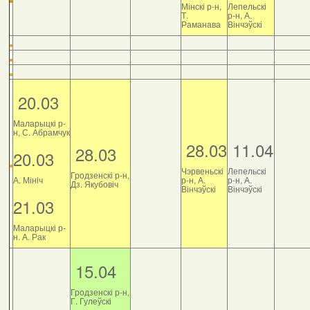
Мінскі р-н,
Лепельскі
Т.
р-н, А.
Раманава
Вінчэўскі
20.03
Маларыцкі р-
н, С. Абрамчук
28.03
11.04
28.03
20.03
Чэрвеньскі
Лепельскі
Гродзенскі р-н,
А. Мініч
р-н, А.
р-н, А.
Дз. Якубовіч
Вінчэўскі
Вінчэўскі
21.03
Маларыцкі р-
н. А. Рак
15.04
Гродзенскі р-н,
Г. Гулеўскі