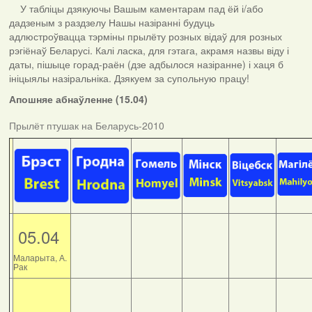
У табліцы дзякуючы Вашым каментарам пад ёй і/або
дадзеным з раздзелу Нашы назіранні будуць
адлюстроўвацца тэрміны прылёту розных відаў для розных
рэгіёнаў Беларусі. Калі ласка, для гэтага, акрамя назвы віду і
даты, пішыце горад-раён (дзе адбылося назіранне) і хаця б
ініцыялы назіральніка. Дзякуем за супольную працу!
Апошняе абнаўленне (15.04)
Прылёт птушак на Беларусь-2010
05.04
Маларыта, А.
Рак