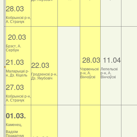
28.03
Кобрынскі р-н,
А. Страчук
20.03
Брэст, А.
Сербун
28.03
11.04
21.03
22.03
Чэрвеньскі
Лепельскі
Маларыцкі р-
р-н, А.
р-н, А.
Гродзенскі р-н,
н, Дз. Кіцель
Вінчэўскі
Вінчэўскі
Дз. Якубовіч
27.03
Кобрынскі р-н,
А. Страчук
01.03.
Каменец,
Вадзім
Пракапчук