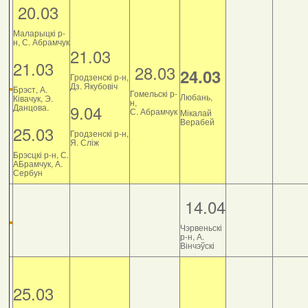
20.03
Маларыцкі р-
н, С. Абрамчук
21.03
21.03
28.03
24.03
Гродзенскі р-н,
Дз. Якубовіч
Брэст, А.
Гомельскі р-
Любань,
Ківачук, Э.
н,
9.04
Данцова.
С. Абрамчук
Мікалай
Верабей
25.03
Гродзенскі р-н,
Я. Сліж
Брэсцкі р-н, С.
АБрамчук, А.
Сербун
14.04
Чэрвеньскі
р-н, А.
Вінчэўскі
25.03