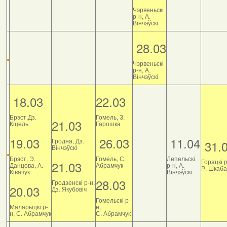
Чэрвеньскі
р-н, А.
Вінчэўскі
28.03
Чэрвеньскі
р-н, А.
Вінчэўскі
18.03
22.03
Брэст,Дз.
Гомель, З.
21.03
Кіцель
Гарошка
19.03
26.03
11.04
Гродна, Дз.
31.
Вінчэўскі
Брэст, Э.
Гомель, С.
Лепельскі
Горацкі р
21.03
Данцова, А.
Абрамчук
р-н, А.
Р. Шкаб
Ківачук
Вінчэўскі
28.03
Гродзенскі р-н,
20.03
Дз. Якубовіч
Гомельскі р-
Маларыцкі р-
н,
н, С. Абрамчук
С. Абрамчук