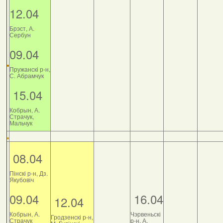
12.04
Брэст, А.
Сербун
09.04
Пружанскі р-н,
С. Абрамчук
15.04
Кобрын, А.
Страчук,
Мальчук
08.04
Пінскі р-н, Дз.
Якубовіч
09.04
16.04
12.04
Кобрын, А.
Чэрвеньскі
Гродзенскі р-н,
Страчук
р-н, А.