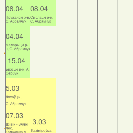
08.04
08.04
Пружанскі р-н,
Свіслацкі р-н,
С. Абрамчук
С. Абрамчук
04.04
Маларыцкі р-
н, С. Абрамчук
15.04
Брэсцкі р-н, А.
Сербун
5.03
Ляхаўцы,
С. Абрамчук
07.03
3.03
Дзiвiн - Вялiкi
Лес,
Казіміроўка,
Кальчанка А.,