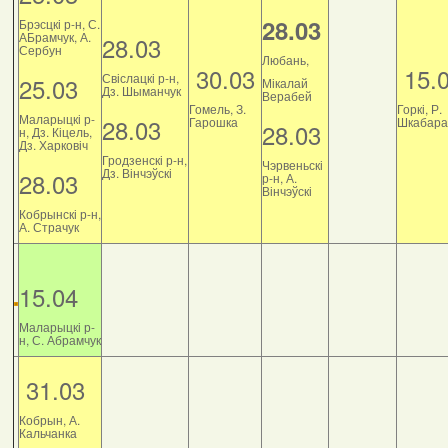
28.03
Брэсцкі р-н, С.
АБрамчук, А.
28.03
Сербун
Любань,
30.03
15.
Свіслацкі р-н,
25.03
Мікалай
Дз. Шыманчук
Верабей
Гомель, З.
Горкі, Р.
Маларыцкі р-
28.03
Гарошка
Шкабара
28.03
н, Дз. Кіцель,
Дз. Харковіч
Гродзенскі р-н,
Чэрвеньскі
Дз. Вінчэўскі
28.03
р-н, А.
Вінчэўскі
Кобрынскі р-н,
А. Страчук
15.04
Маларыцкі р-
н, С. Абрамчук
31.03
Кобрын, А.
Кальчанка