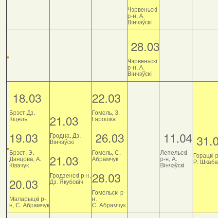
Чэрвеньскі
р-н, А.
Вінчэўскі
28.03
Чэрвеньскі
р-н, А.
Вінчэўскі
18.03
22.03
Брэст,Дз.
Гомель, З.
21.03
Кіцель
Гарошка
19.03
26.03
11.04
Гродна, Дз.
31.
Вінчэўскі
Брэст, Э.
Гомель, С.
Лепельскі
Горацкі р
21.03
Данцова, А.
Абрамчук
р-н, А.
Р. Шкаб
Ківачук
Вінчэўскі
28.03
Гродзенскі р-н,
20.03
Дз. Якубовіч
Гомельскі р-
Маларыцкі р-
н,
н, С. Абрамчук
С. Абрамчук