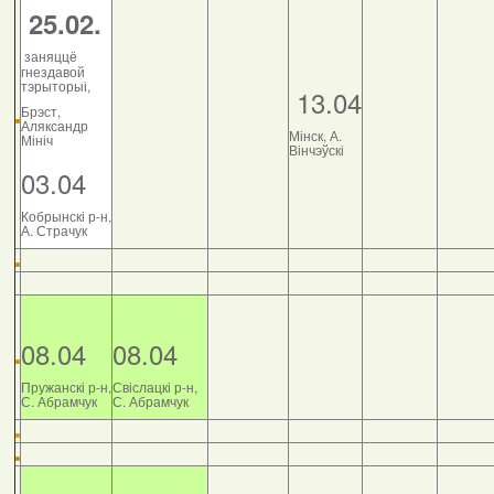
25.02.
заняццё
гнездавой
тэрыторыі,
13.04
Брэст,
Аляксандр
Мінск, А.
Мініч
Вінчэўскі
03.04
Кобрынскі р-н,
А. Страчук
08.04
08.04
Пружанскі р-н,
Свіслацкі р-н,
С. Абрамчук
С. Абрамчук