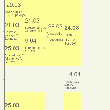
20.03
Маларыцкі р-
н, С. Абрамчук
21.03
21.03
28.03
24.03
Гродзенскі р-н,
Дз. Якубовіч
Брэст, А.
Гомельскі р-
Любань,
Ківачук, Э.
н,
9.04
Данцова.
С. Абрамчук
Мікалай
Верабей
25.03
Гродзенскі р-н,
Я. Сліж
Брэсцкі р-н, С.
АБрамчук, А.
Сербун
14.04
Чэрвеньскі
р-н, А.
Вінчэўскі
25.03