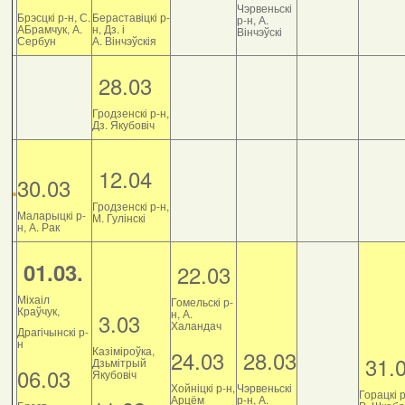
Чэрвеньскі
Брэсцкі р-н, С.
Бераставіцкі р-
р-н, А.
АБрамчук, А.
н, Дз. і
Вінчэўскі
Сербун
А. Вінчэўскія
28.03
Гродзенскі р-н,
Дз. Якубовіч
12.04
30.03
Гродзенскі р-н,
Маларыцкі р-
М. Гулінскі
н, А. Рак
01.03.
22.03
Міхаіл
Гомельскі р-
Краўчук,
н, А.
3.03
Халандач
Драгічынскі р-
н
Казіміроўка,
24.03
28.03
31.
Дзьмітрый
06.03
Якубовіч
Хойніцкі р-н,
Чэрвеньскі
Горацкі р
Арцём
р-н, А.