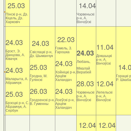
25.03
14.04
Пінскі р-н, Дз.
Чэрвеньскі
Кіцель, Дз.
р-н, А.
Харковіч
Вінчэўскі
22.03
24.03
24.03
11.04
Гомель, З.
24.03
Брэст, Э.
Свіслацкі р-н,
Гарошка
Данцова, А.
Дз. Шыманчук
Докшыцкі
Ківачук
р-н, А.
24.03
Любань,
Вінчэўскі
25.03
14.
24.03
Мікалай
Хойніцкі р-н,
Верабей
Гродна, М.
Арцём
Горацкі р
Маларыта, А.
Гулінскі
Халандач
Р. Шкаб
28.03
12.04
Абрамчук
26.03
24.03
25.03
Чэрвеньскі
Лепельскі
р-н, А.
р-н, А.
Гродзенскі р-н,
Лоеўскі р-н,
Вінчэўскі
Вінчэўскі
Брэсцкі р-н, С.
В. Гуменны
Арцём
АБрамчук, А.
Халандач
Сербун
12.04
12.04