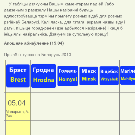
У табліцы дзякуючы Вашым каментарам пад ёй і/або
дадзеным з раздзелу Нашы назіранні будуць
адлюстроўвацца тэрміны прылёту розных відаў для розных
рэгіёнаў Беларусі. Калі ласка, для гэтага, акрамя назвы віду і
даты, пішыце горад-раён (дзе адбылося назіранне) і хаця б
ініцыялы назіральніка. Дзякуем за супольную працу!
Апошняе абнаўленне (15.04)
Прылёт птушак на Беларусь-2010
05.04
Маларыта, А.
Рак