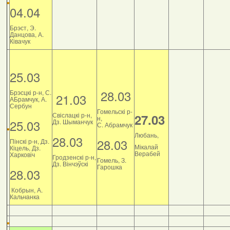
04.04
Брэст, Э.
Данцова, А.
Ківачук
25.03
28.03
Брэсцкі р-н, С.
21.03
АБрамчук, А.
Сербун
Гомельскі р-
Свіслацкі р-н,
27.03
н,
25.03
Дз. Шыманчук
С. Абрамчук
Любань,
28.03
28.03
Пінскі р-н, Дз.
Мікалай
Кіцель, Дз.
Верабей
Харковіч
Гродзенскі р-н,
Гомель, З.
Дз. Вінчэўскі
Гарошка
28.03
Кобрын, А.
Кальчанка