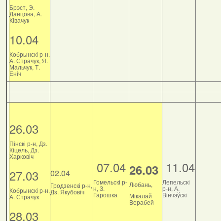
Брэст, Э.
Данцова, А.
Ківачук
10.04
Кобрынскі р-н,
А. Страчук, Я.
Мальчук, Т.
Еніч
26.03
Пінскі р-н, Дз.
Кіцель, Дз.
Харковіч
07.04
11.04
26.03
27.03
02.04
Гомельскі р-
Лепельскі
Любань,
Гродзенскі р-н,
н, З.
р-н, А.
Кобрынскі р-н,
Дз. Якубовіч
Гарошка
Вінчэўскі
Мікалай
А. Страчук
Верабей
28.03