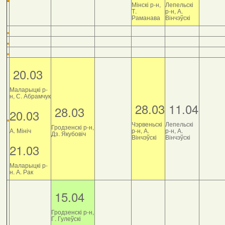
Мінскі р-н,
Лепельскі
Т.
р-н, А.
Раманава
Вінчэўскі
20.03
Маларыцкі р-
н, С. Абрамчук
28.03
11.04
28.03
20.03
Чэрвеньскі
Лепельскі
Гродзенскі р-н,
А. Мініч
р-н, А.
р-н, А.
Дз. Якубовіч
Вінчэўскі
Вінчэўскі
21.03
Маларыцкі р-
н. А. Рак
15.04
Гродзенскі р-н,
Г. Гулеўскі