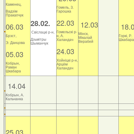
Каменец,
Гомель, З.
Вадзім
Гарошка
Пракапчук
22.03
28.02.
12.03
06.03
18.
Гомельскі р-
Свіслацкі р-н,
Мінск,
Брэст,
н, А.
Горкі, Р.
Мікалай
Дзьмітры
Халандач
Шкабара
Верабей
Э. Данцова
Шыманчук
24.03
05.03
Хойніцкі р-н,
Кобрын,
Арцём
Раман
Халандач
Шкабара
14.04
Кобрын, А.
Кальчанка
25.03