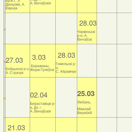
Брэст, Э.
А. Вінчэўскія
Данцова, А.
Ківачук
28.03
Чэрвеньскі
р-н, А.
Вінчэўскі
28.03
3.03
27.03
Гомельскі р-
Беражаны,
н,
Кобрынскі р-н,
Жорж Гулеўскі
С. Абрамчук
А. Страчук
25.03
02.04
Любань,
Бераставіцкі р-
н, Дз. і
Мікалай
А. Вінчэўскія
Верабей
21.03