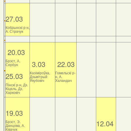
27.03
Кобрынскі р-н,
А. Страчук
20.03
Брэст, А.
3.03
22.03
Сербун
Казіміроўка,
Гомельскі р-
25.03
Дзьмітрый
н, А.
Якубовіч
Халандач
Пінскі р-н, Дз.
Кіцель, Дз.
Харковіч
19.03
12.04
Брэст, Э.
Данцова, А.
Ківачук