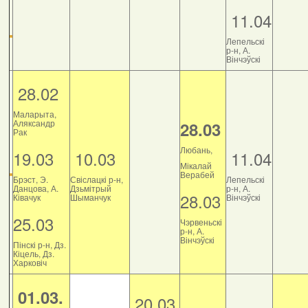
11.04
Лепельскі
р-н, А.
Вінчэўскі
28.02
Маларыта,
Аляксандр
28.03
Рак
Любань,
19.03
10.03
11.04
Мікалай
Верабей
Брэст, Э.
Свіслацкі р-н,
Лепельскі
Данцова, А.
Дзьмітрый
р-н, А.
28.03
Ківачук
Шыманчук
Вінчэўскі
25.03
Чэрвеньскі
р-н, А.
Вінчэўскі
Пінскі р-н, Дз.
Кіцель, Дз.
Харковіч
01.03.
20.03