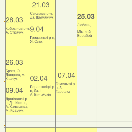
21.03
Свіслацкі р-н,
25.03
28.03
Дз. Шыманчук
Любань,
9.04
Кобрынскі р-н,
Мікалай
А. Страчук
Верабей
Гродзенскі р-н,
Я. Сліж
26.03
Брэст, Э.
07.04
Данцова, А.
02.04
Ківачук
Гомельскі р-
Бераставіцкі р-
09.04
н, З.
н, Дз. і
Гарошка
А. Вінчэўскія
Драгічанскі р-
н, Дз. Кіцель,
А. Кальчанка,
М. Краўчук