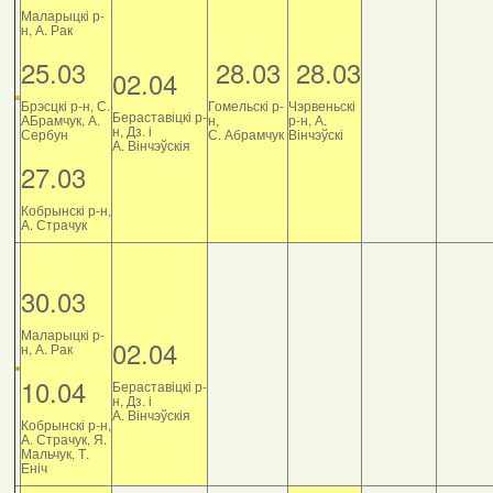
Маларыцкі р-
н, А. Рак
25.03
28.03
28.03
02.04
Брэсцкі р-н, С.
Гомельскі р-
Чэрвеньскі
Бераставіцкі р-
АБрамчук, А.
н,
р-н, А.
н, Дз. і
Сербун
С. Абрамчук
Вінчэўскі
А. Вінчэўскія
27.03
Кобрынскі р-н,
А. Страчук
30.03
Маларыцкі р-
02.04
н, А. Рак
10.04
Бераставіцкі р-
н, Дз. і
А. Вінчэўскія
Кобрынскі р-н,
А. Страчук, Я.
Мальчук, Т.
Еніч