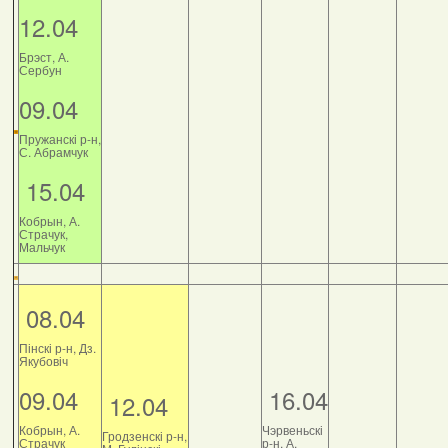
12.04
Брэст, А.
Сербун
09.04
Пружанскі р-н,
С. Абрамчук
15.04
Кобрын, А.
Страчук,
Мальчук
08.04
Пінскі р-н, Дз.
Якубовіч
09.04
16.04
12.04
Кобрын, А.
Чэрвеньскі
Гродзенскі р-н,
Страчук
р-н, А.