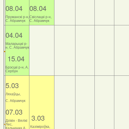
08.04
08.04
Пружанскі р-н,
Свіслацкі р-н,
С. Абрамчук
С. Абрамчук
04.04
Маларыцкі р-
н, С. Абрамчук
15.04
Брэсцкі р-н, А.
Сербун
5.03
Ляхаўцы,
С. Абрамчук
07.03
3.03
Дзiвiн - Вялiкi
Лес,
Казіміроўка,
Кальчанка А.,