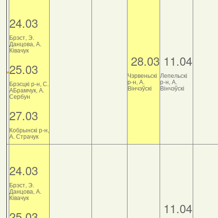
24.03
Брэст, Э.
Данцова, А.
Ківачук
28.03
11.04
25.03
Чэрвеньскі
Лепельскі
р-н, А.
р-н, А.
Брэсцкі р-н, С.
Вінчэўскі
Вінчэўскі
АБрамчук, А.
Сербун
27.03
Кобрынскі р-н,
А. Страчук
24.03
Брэст, Э.
Данцова, А.
Ківачук
11.04
25.03