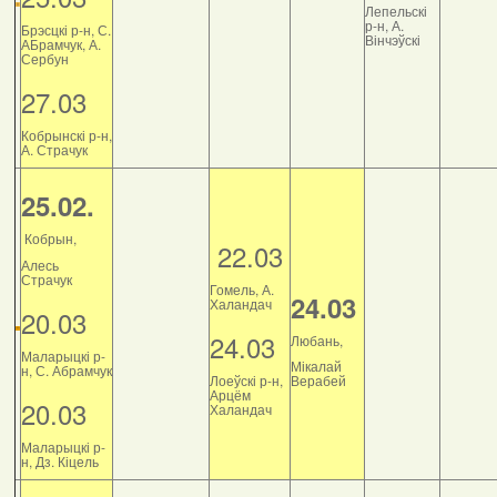
Лепельскі
р-н, А.
Брэсцкі р-н, С.
Вінчэўскі
АБрамчук, А.
Сербун
27.03
Кобрынскі р-н,
А. Страчук
25.02.
Кобрын,
22.03
Алесь
Страчук
Гомель, А.
24.03
Халандач
20.03
24.03
Любань,
Маларыцкі р-
Мікалай
н, С. Абрамчук
Лоеўскі р-н,
Верабей
Арцём
20.03
Халандач
Маларыцкі р-
н, Дз. Кіцель