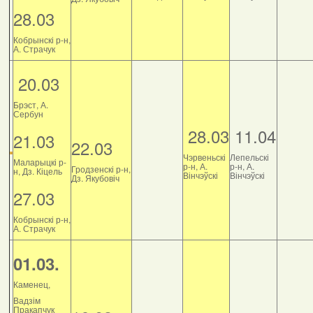
28.03
Кобрынскі р-н,
А. Страчук
20.03
Брэст, А.
Сербун
28.03
11.04
21.03
22.03
Чэрвеньскі
Лепельскі
Маларыцкі р-
р-н, А.
р-н, А.
Гродзенскі р-н,
н, Дз. Кіцель
Вінчэўскі
Вінчэўскі
Дз. Якубовіч
27.03
Кобрынскі р-н,
А. Страчук
01.03.
Каменец,
Вадзім
Пракапчук