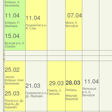
Кобрын, А.
Кальчанка
11.04
07.04
11.04
Кобрын, Р.
Мінск, А.
Гродзенскі р-н,
Шкабара
Вінчэўскі
Я. Сліж
15.04
Брэсцкі р-н, А.
Сербун
25.02
песня
11.04
Кобрын, Алег
28.03
29.03
21.03
Кальчанка
Лепельскі
Любань,
Гомель, З.
25.03
р-н, А.
Гродзенскі р-н,
Гарошка
Вінчэўскі
Мікалай
Дз. Якубовіч
Верабей
Пінскі р-н, Дз.
Кіцель, Дз.
Харковіч