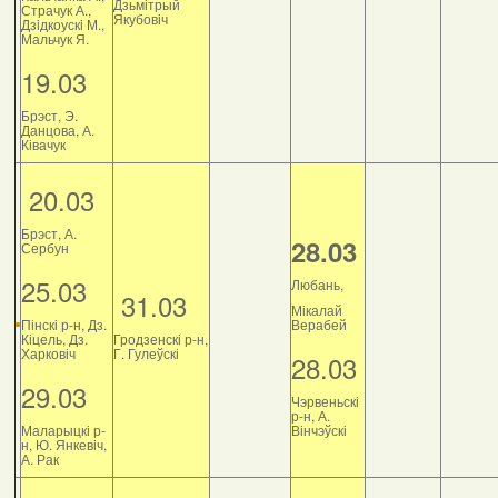
Дзьмітрый
Страчук А.,
Якубовіч
Дзiдкоускi М.,
Мальчук Я.
19.03
Брэст, Э.
Данцова, А.
Ківачук
20.03
Брэст, А.
28.03
Сербун
25.03
Любань,
31.03
Мікалай
Пінскі р-н, Дз.
Верабей
Кіцель, Дз.
Гродзенскі р-н,
Харковіч
Г. Гулеўскі
28.03
29.03
Чэрвеньскі
р-н, А.
Маларыцкі р-
Вінчэўскі
н, Ю. Янкевіч,
А. Рак