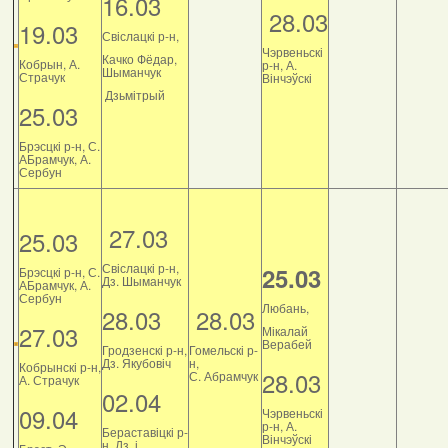
16.03
28.03
19.03
Свіслацкі р-н,
Чэрвеньскі
Качко Фёдар,
Кобрын, А.
р-н, А.
Шыманчук
Страчук
Вінчэўскі
Дзьмітрый
25.03
Брэсцкі р-н, С.
АБрамчук, А.
Сербун
27.03
25.03
Свіслацкі р-н,
25.03
Брэсцкі р-н, С.
Дз. Шыманчук
АБрамчук, А.
Сербун
Любань,
28.03
28.03
27.03
Мікалай
Верабей
Гродзенскі р-н,
Гомельскі р-
Дз. Якубовіч
н,
Кобрынскі р-н,
28.03
С. Абрамчук
А. Страчук
02.04
09.04
Чэрвеньскі
р-н, А.
Бераставіцкі р-
Вінчэўскі
н, Дз. і