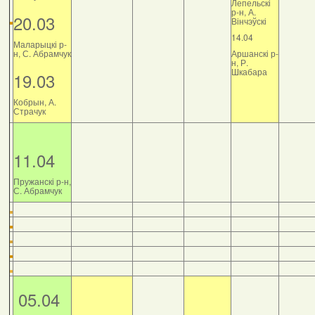
Лепельскі
р-н, А.
20.03
Вінчэўскі
14.04
Маларыцкі р-
н, С. Абрамчук
Аршанскі р-
н, Р.
Шкабара
19.03
Кобрын, А.
Страчук
11.04
Пружанскі р-н,
С. Абрамчук
05.04