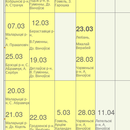
Лідскі р-н, В.
Кобрынскі р-н,
Гомель, З.
Гуменны, Дз.
А. Страчук
Гарошка
Вінчэўскі
12.03
07.03
23.03
Бераставіцкі р-
Маларыцкі р-
н,
Любань,
н,
В.Гуменны,
Мікалай
А. Пракаповіч
Верабей
Дз. Вінчэўскі
25.03
28.03
19.03
Брэсцкі р-н, С.
Чэрвеньскі
Дятлаўскі р-н,
АБрамчук, А.
р-н, А.
В. Гуменны,
Сербун
Вінчэўскі
Дз. Вінчэўскі
20.03
Маларыцкі р-
н, С. Абрамчук
5.03
28.03
11.04
21.03
22.03
Гомель,
Чэрвеньскі
Лепельскі
Маларыцкі р-
Арцём
р-н, А.
р-н, А.
Гродзенскі р-н,
н, Дз. Кіцель
Халандач
Вінчэўскі
Вінчэўскі
Дз. Якубовіч