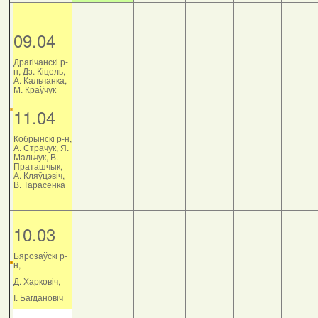
09.04
Драгічанскі р-
н, Дз. Кіцель,
А. Кальчанка,
М. Краўчук
11.04
Кобрынскі р-н,
А. Страчук, Я.
Мальчук, В.
Праташчык,
А. Кляўцэвіч,
В. Тарасенка
10.03
Бярозаўскі р-
н,
Д. Харковіч,
І. Багдановіч