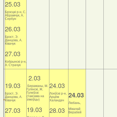
25.03
Брэсцкі р-н, С.
АБрамчук, А.
Сербун
26.03
Брэст, Э.
Данцова, А.
Ківачук
27.03
Кобрынскі р-н,
А. Страчук
2.03
19.03
24.03
Беражаны, М.
Гулінскі, Ж.
Гулеўскі
24.03
Брэст, Э.
Лоеўскі р-н,
(таксама на
Данцова, А.
Арцём
зімоўцы)
Ківачук
Халандач
Любань,
19.03
27.03
28.03
Мікалай
Верабей