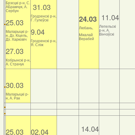
Брэсцкі р-н, С.
31.03
АБрамчук, А.
Сербун
11.04
Гродзенскі р-н,
24.03
25.03
Г. Гулеўскі
Лепельскі
Любань,
9.04
р-н, А.
Маларыцкі р-
Вінчэўскі
Мікалай
н, Дз. Кіцель,
Верабей
Дз. Харковіч
Гродзенскі р-н,
Я. Сліж
27.03
Кобрынскі р-н,
А. Страчук
30.03
Маларыцкі р-
н, А. Рак
14.04
25.03
02.04