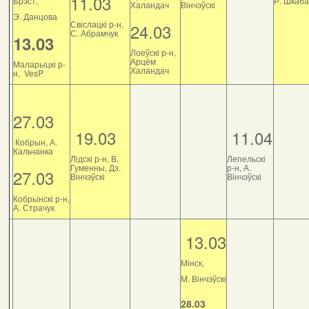
11.03
Брэст,
Р. Шкаб
Халандач
Вінчэўскі
Э. Данцова
Свіслацкі р-н,
24.03
С. Абрамчук
13.03
Лоеўскі р-н,
Арцём
Маларыцкі р-
Халандач
н, VesP
27.03
19.03
11.04
Кобрын, А.
Кальчанка
Лідскі р-н, В.
Лепельскі
Гуменны, Дз.
р-н, А.
27.03
Вінчэўскі
Вінчэўскі
Кобрынскі р-н,
А. Страчук
13.03
Мінск,
М. Вінчэўскі
28.03