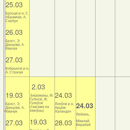
25.03
Брэсцкі р-н, С.
АБрамчук, А.
Сербун
26.03
Брэст, Э.
Данцова, А.
Ківачук
27.03
Кобрынскі р-н,
А. Страчук
2.03
19.03
24.03
Беражаны, М.
Гулінскі, Ж.
Гулеўскі
24.03
Брэст, Э.
Лоеўскі р-н,
(таксама на
Данцова, А.
Арцём
зімоўцы)
Ківачук
Халандач
Любань,
19.03
27.03
28.03
Мікалай
Верабей