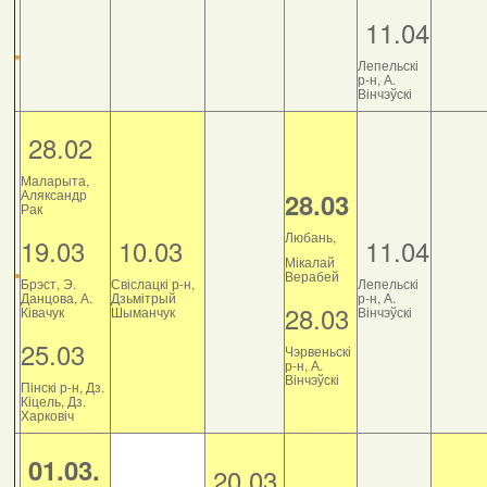
11.04
Лепельскі
р-н, А.
Вінчэўскі
28.02
Маларыта,
Аляксандр
28.03
Рак
Любань,
19.03
10.03
11.04
Мікалай
Верабей
Брэст, Э.
Свіслацкі р-н,
Лепельскі
Данцова, А.
Дзьмітрый
р-н, А.
28.03
Ківачук
Шыманчук
Вінчэўскі
25.03
Чэрвеньскі
р-н, А.
Вінчэўскі
Пінскі р-н, Дз.
Кіцель, Дз.
Харковіч
01.03.
20.03