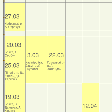
27.03
Кобрынскі р-н,
А. Страчук
20.03
Брэст, А.
3.03
22.03
Сербун
Казіміроўка,
Гомельскі р-
25.03
Дзьмітрый
н, А.
Якубовіч
Халандач
Пінскі р-н, Дз.
Кіцель, Дз.
Харковіч
19.03
12.04
Брэст, Э.
Данцова, А.
Ківачук