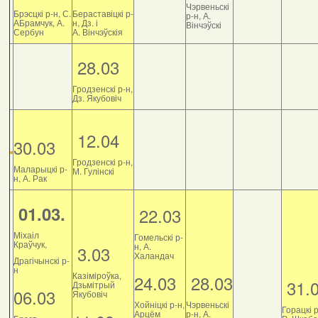
Чэрвеньскі
Брэсцкі р-н, С.
Бераставіцкі р-
р-н, А.
АБрамчук, А.
н, Дз. і
Вінчэўскі
Сербун
А. Вінчэўскія
28.03
Гродзенскі р-н,
Дз. Якубовіч
12.04
30.03
Гродзенскі р-н,
Маларыцкі р-
М. Гулінскі
н, А. Рак
01.03.
22.03
Міхаіл
Гомельскі р-
Краўчук,
н, А.
3.03
Халандач
Драгічынскі р-
н
Казіміроўка,
24.03
28.03
31.
Дзьмітрый
06.03
Якубовіч
Хойніцкі р-н,
Чэрвеньскі
Горацкі р
Арцём
р-н, А.