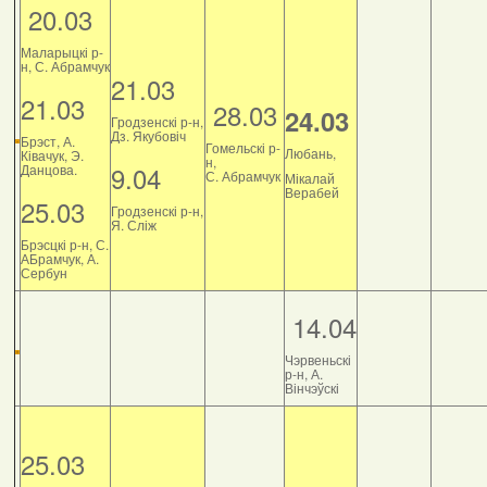
20.03
Маларыцкі р-
н, С. Абрамчук
21.03
21.03
28.03
24.03
Гродзенскі р-н,
Дз. Якубовіч
Брэст, А.
Гомельскі р-
Любань,
Ківачук, Э.
н,
9.04
Данцова.
С. Абрамчук
Мікалай
Верабей
25.03
Гродзенскі р-н,
Я. Сліж
Брэсцкі р-н, С.
АБрамчук, А.
Сербун
14.04
Чэрвеньскі
р-н, А.
Вінчэўскі
25.03