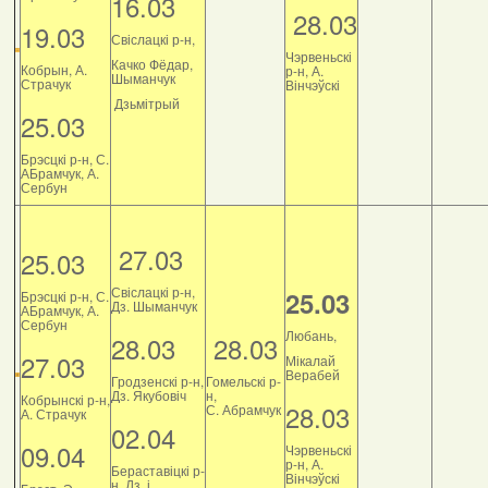
16.03
28.03
19.03
Свіслацкі р-н,
Чэрвеньскі
Качко Фёдар,
Кобрын, А.
р-н, А.
Шыманчук
Страчук
Вінчэўскі
Дзьмітрый
25.03
Брэсцкі р-н, С.
АБрамчук, А.
Сербун
27.03
25.03
Свіслацкі р-н,
25.03
Брэсцкі р-н, С.
Дз. Шыманчук
АБрамчук, А.
Сербун
Любань,
28.03
28.03
27.03
Мікалай
Верабей
Гродзенскі р-н,
Гомельскі р-
Дз. Якубовіч
н,
Кобрынскі р-н,
28.03
С. Абрамчук
А. Страчук
02.04
09.04
Чэрвеньскі
р-н, А.
Бераставіцкі р-
Вінчэўскі
н, Дз. і