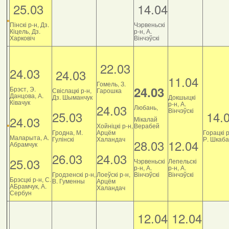
25.03
14.04
Пінскі р-н, Дз.
Чэрвеньскі
Кіцель, Дз.
р-н, А.
Харковіч
Вінчэўскі
22.03
24.03
24.03
11.04
Гомель, З.
24.03
Брэст, Э.
Свіслацкі р-н,
Гарошка
Данцова, А.
Дз. Шыманчук
Докшыцкі
Ківачук
р-н, А.
24.03
Любань,
Вінчэўскі
25.03
14.
24.03
Мікалай
Хойніцкі р-н,
Верабей
Гродна, М.
Арцём
Горацкі р
Маларыта, А.
Гулінскі
Халандач
Р. Шкаб
28.03
12.04
Абрамчук
26.03
24.03
25.03
Чэрвеньскі
Лепельскі
р-н, А.
р-н, А.
Гродзенскі р-н,
Лоеўскі р-н,
Вінчэўскі
Вінчэўскі
Брэсцкі р-н, С.
В. Гуменны
Арцём
АБрамчук, А.
Халандач
Сербун
12.04
12.04