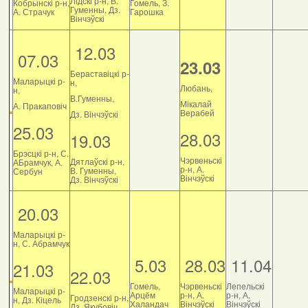
Лідскі р-н, В.
Кобрынскі р-н,
Гомель, З.
Гуменны, Дз.
А. Страчук
Гарошка
Вінчэўскі
12.03
07.03
23.03
Бераставіцкі р-
Маларыцкі р-
н,
Любань,
н,
В.Гуменны,
Мікалай
А. Пракаповіч
Верабей
Дз. Вінчэўскі
25.03
28.03
19.03
Брэсцкі р-н, С.
Чэрвеньскі
Дятлаўскі р-н,
АБрамчук, А.
р-н, А.
В. Гуменны,
Сербун
Вінчэўскі
Дз. Вінчэўскі
20.03
Маларыцкі р-
н, С. Абрамчук
5.03
28.03
11.04
21.03
22.03
Гомель,
Чэрвеньскі
Лепельскі
Маларыцкі р-
Арцём
р-н, А.
р-н, А.
Гродзенскі р-н,
н, Дз. Кіцель
Халандач
Вінчэўскі
Вінчэўскі
Дз. Якубовіч