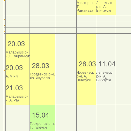
Мінскі р-н,
Лепельскі
Т.
р-н, А.
Раманава
Вінчэўскі
20.03
Маларыцкі р-
н, С. Абрамчук
28.03
11.04
28.03
20.03
Чэрвеньскі
Лепельскі
Гродзенскі р-н,
А. Мініч
р-н, А.
р-н, А.
Дз. Якубовіч
Вінчэўскі
Вінчэўскі
21.03
Маларыцкі р-
н. А. Рак
15.04
Гродзенскі р-н,
Г. Гулеўскі