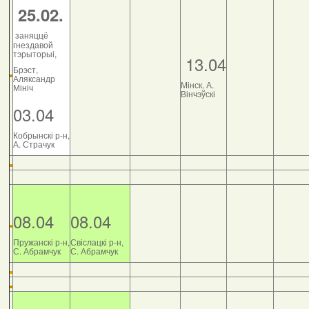
25.02.
заняццё
гнездавой
тэрыторыі,
13.04
Брэст,
Аляксандр
Мінск, А.
Мініч
Вінчэўскі
03.04
Кобрынскі р-н,
А. Страчук
08.04
08.04
Пружанскі р-н,
Свіслацкі р-н,
С. Абрамчук
С. Абрамчук