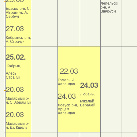
Лепельскі
р-н, А.
Брэсцкі р-н, С.
Вінчэўскі
АБрамчук, А.
Сербун
27.03
Кобрынскі р-н,
А. Страчук
25.02.
Кобрын,
22.03
Алесь
Страчук
Гомель, А.
24.03
Халандач
20.03
24.03
Любань,
Маларыцкі р-
Мікалай
н, С. Абрамчук
Лоеўскі р-н,
Верабей
Арцём
20.03
Халандач
Маларыцкі р-
н, Дз. Кіцель