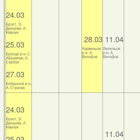
24.03
Брэст, Э.
Данцова, А.
Ківачук
28.03
11.04
25.03
Чэрвеньскі
Лепельскі
р-н, А.
р-н, А.
Брэсцкі р-н, С.
Вінчэўскі
Вінчэўскі
АБрамчук, А.
Сербун
27.03
Кобрынскі р-н,
А. Страчук
24.03
Брэст, Э.
Данцова, А.
Ківачук
11.04
25.03