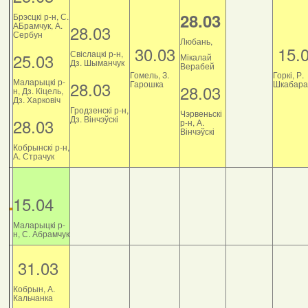
28.03
Брэсцкі р-н, С.
АБрамчук, А.
28.03
Сербун
Любань,
30.03
15.
Свіслацкі р-н,
25.03
Мікалай
Дз. Шыманчук
Верабей
Гомель, З.
Горкі, Р.
Маларыцкі р-
28.03
Гарошка
Шкабара
28.03
н, Дз. Кіцель,
Дз. Харковіч
Гродзенскі р-н,
Чэрвеньскі
Дз. Вінчэўскі
28.03
р-н, А.
Вінчэўскі
Кобрынскі р-н,
А. Страчук
15.04
Маларыцкі р-
н, С. Абрамчук
31.03
Кобрын, А.
Кальчанка