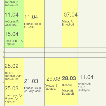
Кобрын, А.
Кальчанка
11.04
07.04
11.04
Кобрын, Р.
Мінск, А.
Гродзенскі р-н,
Шкабара
Вінчэўскі
Я. Сліж
15.04
Брэсцкі р-н, А.
Сербун
25.02
песня
11.04
Кобрын, Алег
28.03
29.03
21.03
Кальчанка
Лепельскі
Любань,
Гомель, З.
25.03
р-н, А.
Гродзенскі р-н,
Гарошка
Вінчэўскі
Мікалай
Дз. Якубовіч
Верабей
Пінскі р-н, Дз.
Кіцель, Дз.
Харковіч