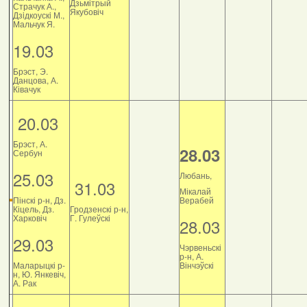
Дзьмітрый
Страчук А.,
Якубовіч
Дзiдкоускi М.,
Мальчук Я.
19.03
Брэст, Э.
Данцова, А.
Ківачук
20.03
Брэст, А.
28.03
Сербун
25.03
Любань,
31.03
Мікалай
Пінскі р-н, Дз.
Верабей
Кіцель, Дз.
Гродзенскі р-н,
Харковіч
Г. Гулеўскі
28.03
29.03
Чэрвеньскі
р-н, А.
Маларыцкі р-
Вінчэўскі
н, Ю. Янкевіч,
А. Рак