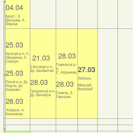
04.04
Брэст, Э.
Данцова, А.
Ківачук
25.03
28.03
Брэсцкі р-н, С.
21.03
АБрамчук, А.
Сербун
Гомельскі р-
Свіслацкі р-н,
27.03
н,
25.03
Дз. Шыманчук
С. Абрамчук
Любань,
28.03
28.03
Пінскі р-н, Дз.
Мікалай
Кіцель, Дз.
Верабей
Харковіч
Гродзенскі р-н,
Гомель, З.
Дз. Вінчэўскі
Гарошка
28.03
Кобрын, А.
Кальчанка