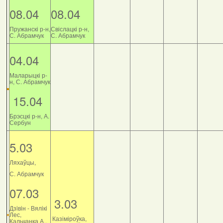
08.04
08.04
Пружанскі р-н,
Свіслацкі р-н,
С. Абрамчук
С. Абрамчук
04.04
Маларыцкі р-
н, С. Абрамчук
15.04
Брэсцкі р-н, А.
Сербун
5.03
Ляхаўцы,
С. Абрамчук
07.03
3.03
Дзiвiн - Вялiкi
Лес,
Казіміроўка,
Кальчанка А.,