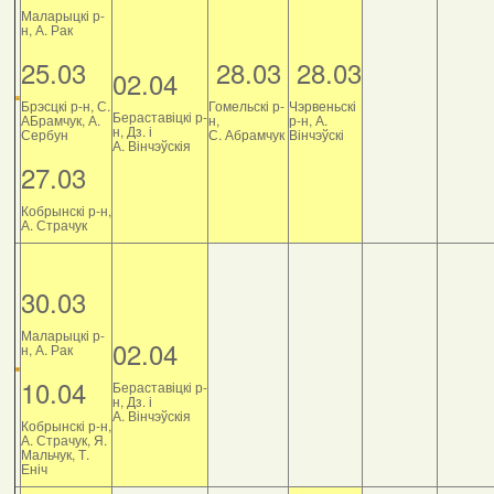
Маларыцкі р-
н, А. Рак
25.03
28.03
28.03
02.04
Брэсцкі р-н, С.
Гомельскі р-
Чэрвеньскі
Бераставіцкі р-
АБрамчук, А.
н,
р-н, А.
н, Дз. і
Сербун
С. Абрамчук
Вінчэўскі
А. Вінчэўскія
27.03
Кобрынскі р-н,
А. Страчук
30.03
Маларыцкі р-
02.04
н, А. Рак
10.04
Бераставіцкі р-
н, Дз. і
А. Вінчэўскія
Кобрынскі р-н,
А. Страчук, Я.
Мальчук, Т.
Еніч