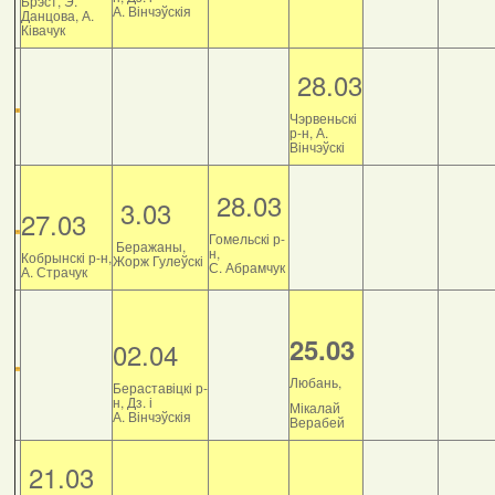
Брэст, Э.
А. Вінчэўскія
Данцова, А.
Ківачук
28.03
Чэрвеньскі
р-н, А.
Вінчэўскі
28.03
3.03
27.03
Гомельскі р-
Беражаны,
н,
Кобрынскі р-н,
Жорж Гулеўскі
С. Абрамчук
А. Страчук
25.03
02.04
Любань,
Бераставіцкі р-
н, Дз. і
Мікалай
А. Вінчэўскія
Верабей
21.03