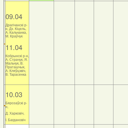
09.04
Драгічанскі р-
н, Дз. Кіцель,
А. Кальчанка,
М. Краўчук
11.04
Кобрынскі р-н,
А. Страчук, Я.
Мальчук, В.
Праташчык,
А. Кляўцэвіч,
В. Тарасенка
10.03
Бярозаўскі р-
н,
Д. Харковіч,
І. Багдановіч