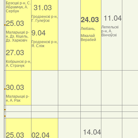
Брэсцкі р-н, С.
31.03
АБрамчук, А.
Сербун
11.04
Гродзенскі р-н,
24.03
25.03
Г. Гулеўскі
Лепельскі
Любань,
9.04
р-н, А.
Маларыцкі р-
Вінчэўскі
Мікалай
н, Дз. Кіцель,
Верабей
Дз. Харковіч
Гродзенскі р-н,
Я. Сліж
27.03
Кобрынскі р-н,
А. Страчук
30.03
Маларыцкі р-
н, А. Рак
14.04
25.03
02.04