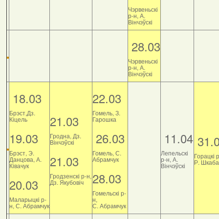
Чэрвеньскі
р-н, А.
Вінчэўскі
28.03
Чэрвеньскі
р-н, А.
Вінчэўскі
18.03
22.03
Брэст,Дз.
Гомель, З.
21.03
Кіцель
Гарошка
19.03
26.03
11.04
Гродна, Дз.
31.
Вінчэўскі
Брэст, Э.
Гомель, С.
Лепельскі
Горацкі р
21.03
Данцова, А.
Абрамчук
р-н, А.
Р. Шкаб
Ківачук
Вінчэўскі
28.03
Гродзенскі р-н,
20.03
Дз. Якубовіч
Гомельскі р-
Маларыцкі р-
н,
н, С. Абрамчук
С. Абрамчук