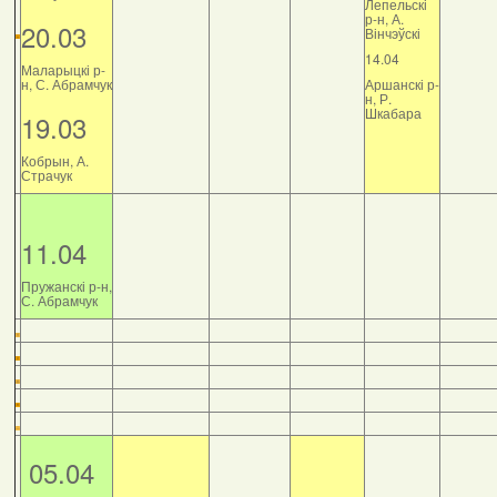
Лепельскі
р-н, А.
20.03
Вінчэўскі
14.04
Маларыцкі р-
н, С. Абрамчук
Аршанскі р-
н, Р.
Шкабара
19.03
Кобрын, А.
Страчук
11.04
Пружанскі р-н,
С. Абрамчук
05.04