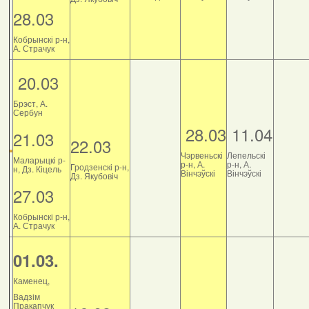
28.03
Кобрынскі р-н,
А. Страчук
20.03
Брэст, А.
Сербун
28.03
11.04
21.03
22.03
Чэрвеньскі
Лепельскі
Маларыцкі р-
р-н, А.
р-н, А.
Гродзенскі р-н,
н, Дз. Кіцель
Вінчэўскі
Вінчэўскі
Дз. Якубовіч
27.03
Кобрынскі р-н,
А. Страчук
01.03.
Каменец,
Вадзім
Пракапчук