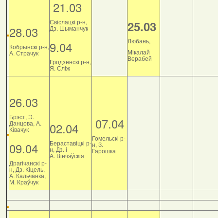
21.03
Свіслацкі р-н,
25.03
28.03
Дз. Шыманчук
Любань,
9.04
Кобрынскі р-н,
Мікалай
А. Страчук
Верабей
Гродзенскі р-н,
Я. Сліж
26.03
Брэст, Э.
07.04
Данцова, А.
02.04
Ківачук
Гомельскі р-
Бераставіцкі р-
09.04
н, З.
н, Дз. і
Гарошка
А. Вінчэўскія
Драгічанскі р-
н, Дз. Кіцель,
А. Кальчанка,
М. Краўчук