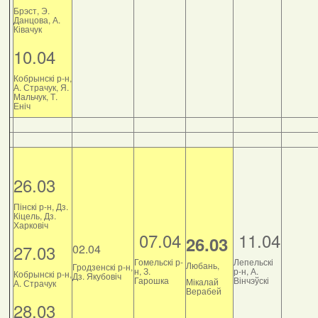
Брэст, Э.
Данцова, А.
Ківачук
10.04
Кобрынскі р-н,
А. Страчук, Я.
Мальчук, Т.
Еніч
26.03
Пінскі р-н, Дз.
Кіцель, Дз.
Харковіч
07.04
11.04
26.03
27.03
02.04
Гомельскі р-
Лепельскі
Любань,
Гродзенскі р-н,
н, З.
р-н, А.
Кобрынскі р-н,
Дз. Якубовіч
Гарошка
Вінчэўскі
Мікалай
А. Страчук
Верабей
28.03