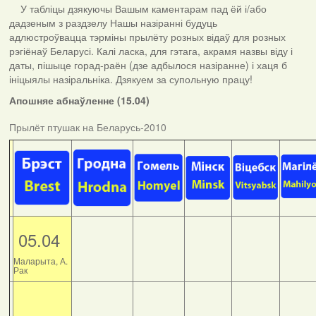
У табліцы дзякуючы Вашым каментарам пад ёй і/або
дадзеным з раздзелу Нашы назіранні будуць
адлюстроўвацца тэрміны прылёту розных відаў для розных
рэгіёнаў Беларусі. Калі ласка, для гэтага, акрамя назвы віду і
даты, пішыце горад-раён (дзе адбылося назіранне) і хаця б
ініцыялы назіральніка. Дзякуем за супольную працу!
Апошняе абнаўленне (15.04)
Прылёт птушак на Беларусь-2010
05.04
Маларыта, А.
Рак