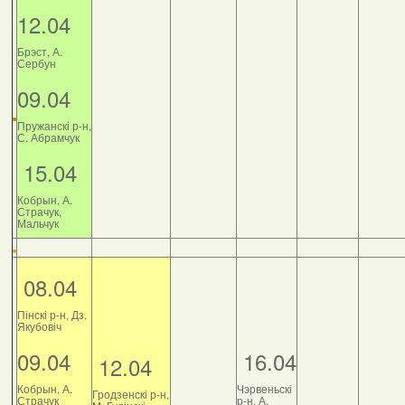
12.04
Брэст, А.
Сербун
09.04
Пружанскі р-н,
С. Абрамчук
15.04
Кобрын, А.
Страчук,
Мальчук
08.04
Пінскі р-н, Дз.
Якубовіч
09.04
16.04
12.04
Кобрын, А.
Чэрвеньскі
Гродзенскі р-н,
Страчук
р-н, А.