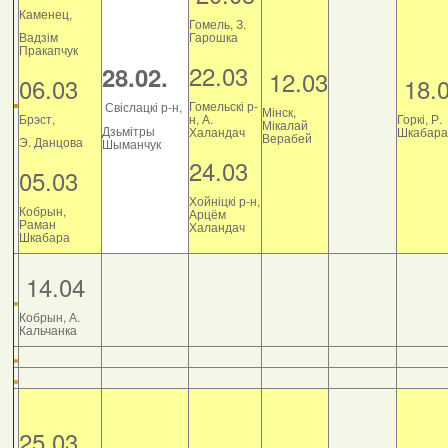
Каменец,
Гомель, З.
Вадзім
Гарошка
Пракапчук
22.03
28.02.
12.03
06.03
18.
Гомельскі р-
Свіслацкі р-н,
Мінск,
Брэст,
н, А.
Горкі, Р.
Мікалай
Дзьмітры
Халандач
Шкабара
Верабей
Э. Данцова
Шыманчук
24.03
05.03
Хойніцкі р-н,
Кобрын,
Арцём
Раман
Халандач
Шкабара
14.04
Кобрын, А.
Кальчанка
25.03