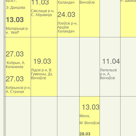
11.03
Брэст,
Р. Шкаб
Халандач
Вінчэўскі
Э. Данцова
Свіслацкі р-н,
24.03
С. Абрамчук
13.03
Лоеўскі р-н,
Арцём
Маларыцкі р-
Халандач
н, VesP
27.03
19.03
11.04
Кобрын, А.
Кальчанка
Лідскі р-н, В.
Лепельскі
Гуменны, Дз.
р-н, А.
27.03
Вінчэўскі
Вінчэўскі
Кобрынскі р-н,
А. Страчук
13.03
Мінск,
М. Вінчэўскі
28.03