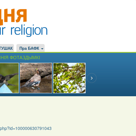
ТУШАК
Пра БАФК
НІЯ ФОТАЗДЫМКІ
le.php?id=100000630791043