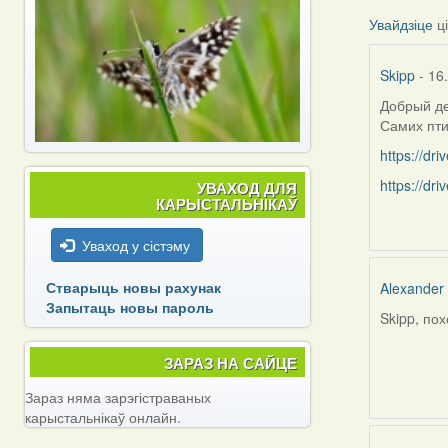
Увайдзіце
ц
Skipp
- 16
Добрый де
Самих пти
https://d
https://d
УВАХОД ДЛЯ
КАРЫСТАЛЬНІКАЎ
Уваход у сістэму
Стварыць новы рахунак
Alexander
Запытаць новы пароль
Skipp, по
In
reply
ЗАРАЗ НА САЙЦЕ
to
by
Зараз няма зарэгістраваных
Skipp
карыстальнікаў онлайн.