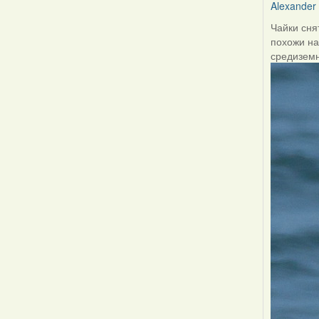
Alexander
Чайки сня
похожи на
средизем