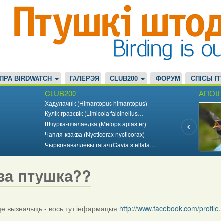
ПРА BIRDWATCH
ГАЛЕРЭЯ
CLUB200
ФОРУМ
СПІСЫ П
CLUB200
АПОШ
Хадулачнік (Himantopus himantopus)
Кулік-гразевік (Limicola falcinellus…
Шчурка-пчалаедка (Merops apiaster)
Чапля-кваква (Nycticorax nycticorax)
Чырвонаваллёвы гагач (Gavia stellata…
за птушка??
 вызначыць - вось тут інфармацыя
http://www.facebook.com/profi