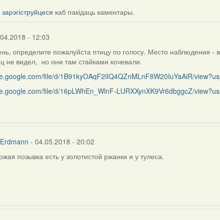
і
зарэгіструйцеся
каб пакідаць каментары.
.04.2018 - 12:03
нь, определите пожалуйста птицу по голосу. Место наблюдения - 
ц не видел, но они там стайками кочевали.
rive.google.com/file/d/1B91kyOAqF2iIQ4QZnMLnF8W20IuYaAiR/view?us
rive.google.com/file/d/16pLWhEn_WlnF-LURXXynXK9Vr6dbggcZ/view?us
 Erdmann
- 04.05.2018 - 20:02
хожая позывка есть у золотистой ржанки и у тулеса.