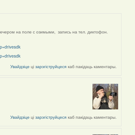
вечером на поле с озимыми, запись на тел. диктофон.
p=drivesdk
p=drivesdk
Увайдзіце
ці
зарэгіструйцеся
каб пакідаць каментары.
Увайдзіце
ці
зарэгіструйцеся
каб пакідаць каментары.