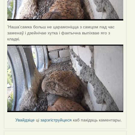
'Наша'самка больш не царамоніцца з самцом пад час
заменаў і дзейнічае хутка і фактычна выпіхвае яго з
кладкі.
Увайдзіце
ці
зарэгіструйцеся
каб пакідаць каментары.