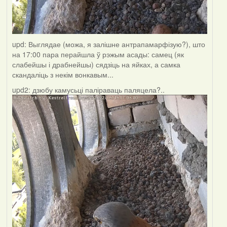
upd: Выглядае (можа, я залішне антрапамарфізую?), што
на 17:00 пара перайшла ў рэжым асады: самец (як
слабейшы і драбнейшы) сядзіць на яйках, а самка
скандаліць з некім вонкавым...
upd2: дзюбу камусьці паліраваць паляцела?..