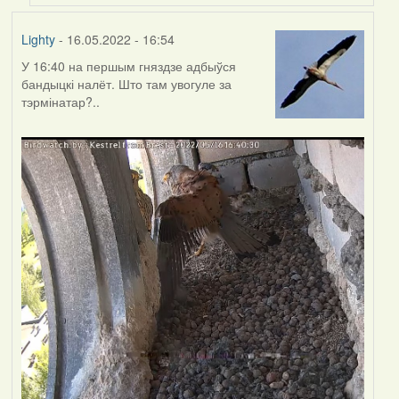
Lighty
- 16.05.2022 - 16:54
У 16:40 на першым гняздзе адбыўся
бандыцкі налёт. Што там увогуле за
тэрмінатар?..