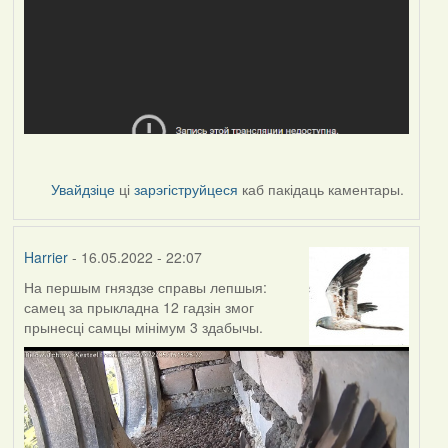
Увайдзіце
ці
зарэгіструйцеся
каб пакідаць каментары.
Harrier
- 16.05.2022 - 22:07
На першым гняздзе справы лепшыя:
самец за прыкладна 12 гадзін змог
прынесці самцы мінімум 3 здабычы.