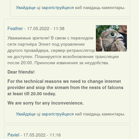
to
Увайдзіце
ці
зарэгіструйцеся
каб пакідаць каментары.
by
Feather
Feather
- 17.05.2022 - 11:38
Уважаемые зрители! В связи с переходом
сети партнёра Элнет под управление
другого провайдера, сервер-ретранслятор
не доступен. Планируется возобновление трансляции
после 20:00. Приносим извинения за неудобства.
Dear friends!
For the technical reasons we need to change internet
provider and stop the stream from the nests of falcons
at least till 20.00 today.
We are sorry for any
inconvenience.
Увайдзіце
ці
зарэгіструйцеся
каб пакідаць каментары.
Paviel
- 17.05.2022 - 11:16