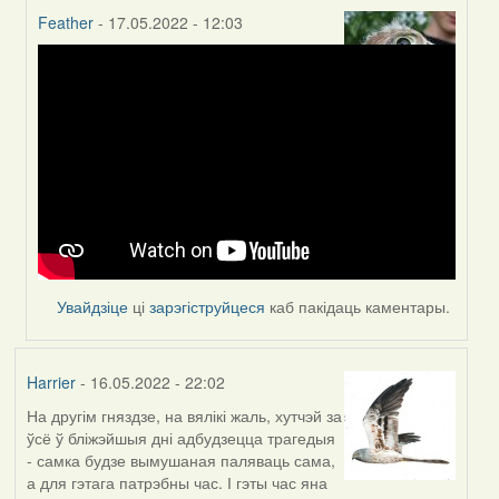
Feather
- 17.05.2022 - 12:03
In
reply
to
by
Harrier
Увайдзіце
ці
зарэгіструйцеся
каб пакідаць каментары.
Harrier
- 16.05.2022 - 22:02
На другім гняздзе, на вялікі жаль, хутчэй за
ўсё ў бліжэйшыя дні адбудзецца трагедыя
- самка будзе вымушаная паляваць сама,
а для гэтага патрэбны час. І гэты час яна