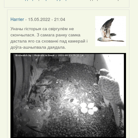
Harrier
- 15.05.2022 - 21:04
Уначы гісторыя са свіргулём не
In
скончылася. З самага ранку самка
reply
дастала яго са схованкі пад камерай і
to
доўга-ашчыпвала даядала.
by
Feather