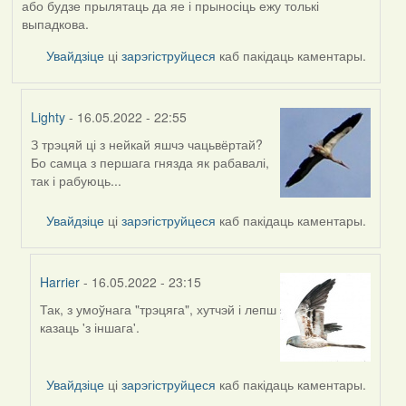
або будзе прылятаць да яе і прыносіць ежу толькі
выпадкова.
Увайдзіце
ці
зарэгіструйцеся
каб пакідаць каментары.
Lighty
- 16.05.2022 - 22:55
З трэцяй ці з нейкай яшчэ чацьвёртай?
In
Бо самца з першага гнязда як рабавалі,
reply
так і рабуюць...
to
by
Увайдзіце
ці
зарэгіструйцеся
каб пакідаць каментары.
Harrier
Harrier
- 16.05.2022 - 23:15
Так, з умоўнага "трэцяга", хутчэй і лепш
In
казаць 'з іншага'.
reply
to
by
Увайдзіце
ці
зарэгіструйцеся
каб пакідаць каментары.
Lighty