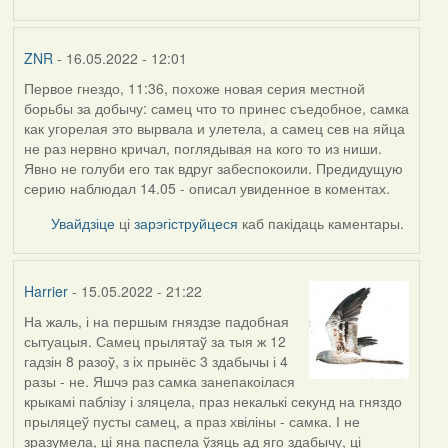
ZNR
- 16.05.2022 - 12:01
Первое гнездо, 11:36, похоже новая серия местной
борьбы за добычу: самец что то принес съедобное, самка
как угорелая это вырвала и улетела, а самец сев на яйца
не раз нервно кричал, поглядывая на кого то из ниши.
Явно не голуби его так вдруг забеспокоили. Предидущую
серию наблюдал 14.05 - описал увиденное в коментах.
Увайдзіце
ці
зарэгіструйцеся
каб пакідаць каментары.
Harrier
- 15.05.2022 - 21:22
На жаль, і на першым гняздзе падобная
сытуацыя. Самец прылятаў за тыя ж 12
гадзін 8 разоў, з іх прынёс 3 здабычы і 4
разы - не. Яшчэ раз самка занепакоілася
крыкамі паблізу і зляцела, праз некалькі секунд на гняздо
прыляцеў пусты самец, а праз хвіліны - самка. І не
зразумела, ці яна паспела ўзяць ад яго здабычу, ці