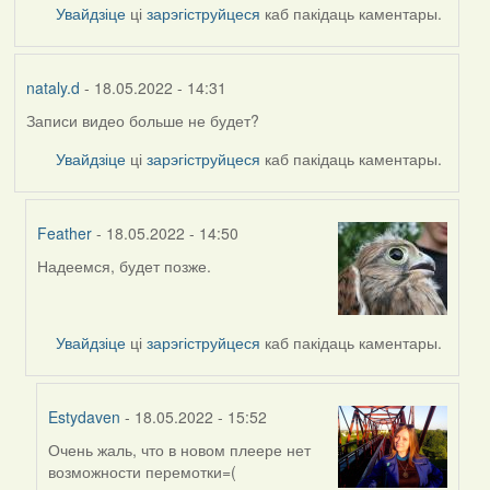
Увайдзіце
ці
зарэгіструйцеся
каб пакідаць каментары.
nataly.d
- 18.05.2022 - 14:31
Записи видео больше не будет?
Увайдзіце
ці
зарэгіструйцеся
каб пакідаць каментары.
Feather
- 18.05.2022 - 14:50
Надеемся, будет позже.
In
reply
to
by
Увайдзіце
ці
зарэгіструйцеся
каб пакідаць каментары.
nataly.d
Estydaven
- 18.05.2022 - 15:52
Очень жаль, что в новом плеере нет
In
возможности перемотки=(
reply