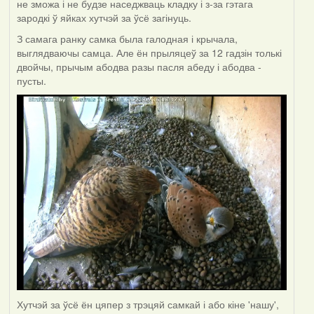
не зможа і не будзе наседжваць кладку і з-за гэтага
зародкі ў яйках хутчэй за ўсё загінуць.
З самага ранку самка была галодная і крычала,
выглядваючы самца. Але ён прыляцеў за 12 гадзін толькі
двойчы, прычым абодва разы пасля абеду і абодва -
пусты.
Хутчэй за ўсё ён цяпер з трэцяй самкай і або кіне 'нашу',