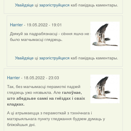
Увайдзіце
ці
зарэгіструйцеся
каб пакідаць каментары.
Harrier
- 19.05.2022 - 19:01
Дзякуй за падрабязнасці - сёння яшчэ не
In
было магчымасці глядзець.
reply
to
by
Увайдзіце
ці
зарэгіструйцеся
каб пакідаць каментары.
nataly.d
Harrier
- 18.05.2022 - 23:03
Так, без магчымасці перамоткі падзей
глядзець ужо нязвыкла. Але
галоўнае,
што абедзьве самкі на гнёздах і сваіх
кладках.
А ці атрымаецца з перамоткай з тэхнічнага і
матэрыяльнага пункту гледжання будзем думаць у
бліжэйшыя дні.