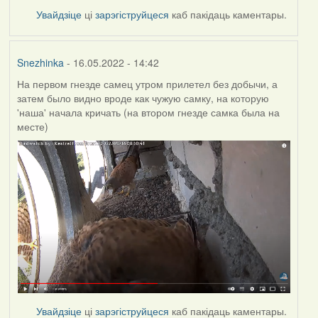
Увайдзіце
ці
зарэгіструйцеся
каб пакідаць каментары.
Snezhinka
- 16.05.2022 - 14:42
На первом гнезде самец утром прилетел без добычи, а
затем было видно вроде как чужую самку, на которую
'наша' начала кричать (на втором гнезде самка была на
месте)
Увайдзіце
ці
зарэгіструйцеся
каб пакідаць каментары.