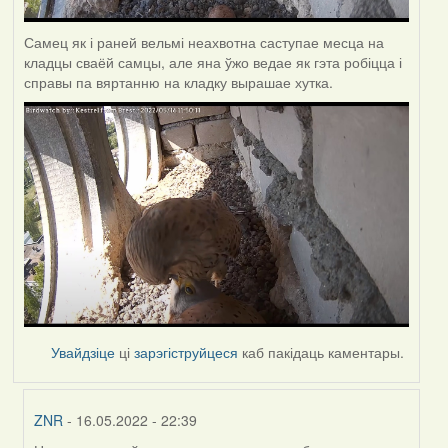
Самец як і раней вельмі неахвотна саступае месца на
кладцы сваёй самцы, але яна ўжо ведае як гэта робіцца і
справы па вяртанню на кладку вырашае хутка.
Увайдзіце
ці
зарэгіструйцеся
каб пакідаць каментары.
ZNR
- 16.05.2022 - 22:39