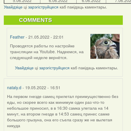
5.06.2022
6.06.2022
6.06.2022
7.06.20
Увайдзіце
ці
зарэгіструйцеся
каб пакідаць каментары.
COMMENTS
Feather
- 21.05.2022 - 22:01
Проводятся работы по настройке
In
трансляции на Youtube. Надеемся, на
reply
следующей неделе вернётся.
to
by
Увайдзіце
ці
зарэгіструйцеся
каб пакідаць каментары.
bzzzil
nataly.d
- 19.05.2022 - 16:51
На первом гнезде самец прилетал преимущественно без
еды, но скорее всего как минимум один раз что-то
небольшое приносил, в в 16:30 самка улетала на 14
минут, на втором гнезде в 14:53 самец принес самке
большого грызуна, она его съела сразу же не вылетая
никуда