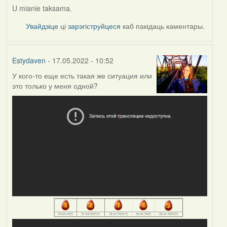
U mianie taksama.
Увайдзіце
ці
зарэгіструйцеся
каб пакідаць каментары.
Estydaven
- 17.05.2022 - 10:52
У кого-то еще есть такая же ситуация или
это только у меня одной?