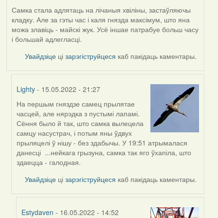
Самка стала адлятаць на лічаныя хвіліны, застаўляючы
кладку. Але за гэты час і каля гнязда максімум, што яна
можа злавіць - майскі жук. Усё іншае патрабуе больш часу
і большай адлегласці.
Увайдзіце
ці
зарэгіструйцеся
каб пакідаць каментары.
Lighty
- 15.05.2022 - 21:27
На першым гняздзе самец прылятае
In
часцей, але нярэдка з пустымі лапамі.
reply
Сёння было й так, што самка вылецела
to
самцу насустрач, і потым яны ўдвух
by
прыляцелі ў нішу - без здабычы. У 19:51 атрымалася
Harrier
данесці ...нейкага грызуна, самка так яго ўхапіла, што
здаецца - галодная.
Увайдзіце
ці
зарэгіструйцеся
каб пакідаць каментары.
Estydaven
- 16.05.2022 - 14:52