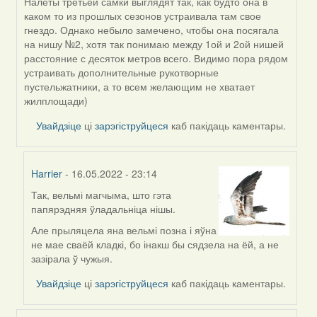
Налеты третьей самки выглядят так, как будто она в
In
каком то из прошлых сезонов устраивала там свое
reply
гнездо. Однако небыло замечено, чтобы она посягала
to
на нишу №2, хотя так понимаю между 1ой и 2ой нишей
by
расстояние с десяток метров всего. Видимо пора рядом
Harrier
устраивать дополнительные рукотворные
пустельжатники, а то всем желающим не хватает
жилплощади)
Увайдзіце
ці
зарэгіструйцеся
каб пакідаць каментары.
Harrier
- 16.05.2022 - 23:14
Так, вельмі магчыма, што гэта
In
папярэдняя ўладальніца нішы.
reply
to
Але прыляцела яна вельмі позна і яўна
by
не мае сваёй кладкі, бо інакш бы сядзела на ёй, а не
ZNR
зазірала ў чужыя.
Увайдзіце
ці
зарэгіструйцеся
каб пакідаць каментары.