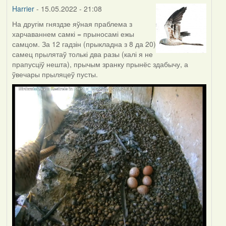
Harrier
- 15.05.2022 - 21:08
На другім гняздзе яўная праблема з
харчаваннем самкі = прыносамі ежы
самцом. За 12 гадзін (прыкладна з 8 да 20)
самец прылятаў толькі два разы (калі я не
прапусціў нешта), прычым зранку прынёс здабычу, а
ўвечары прыляцеў пусты.