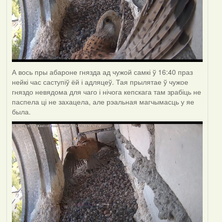
А вось пры абароне гнязда ад чужой самкі ў 16:40 праз
нейкі час саступіў ёй і адляцеў. Тая прылятае ў чужое
гняздо невядома для чаго і нічога кепскага там зрабіць не
паспела ці не захацела, але рэальная магчымасць у яе
была.