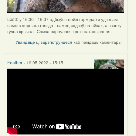
upd3: у 16:30 - 16:37 адбыўся нейкі гармідар з удзелам
самкі з першага гнязда - самец сядзеў на яйках, а звонку
гучна крычалі. Самка вярнулася трохі натапыраная.
Увайдзіце
ці
зарэгіструйцеся
каб пакідаць каментары.
Feather
- 16.05.2022 - 15:15