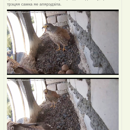
трэцяя самка яе апярэдзіла.