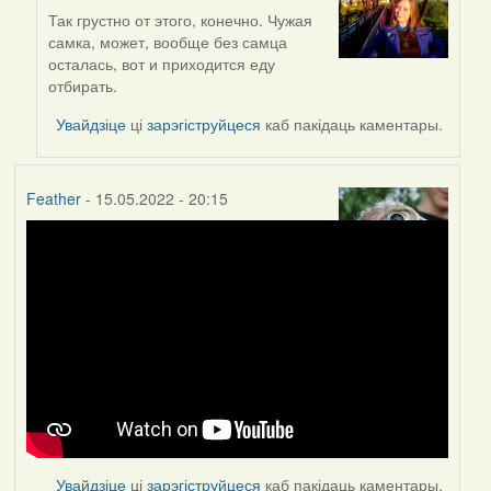
Так грустно от этого, конечно. Чужая
In
самка, может, вообще без самца
reply
осталась, вот и приходится еду
to
отбирать.
by
Lighty
Увайдзіце
ці
зарэгіструйцеся
каб пакідаць каментары.
Feather
- 15.05.2022 - 20:15
Увайдзіце
ці
зарэгіструйцеся
каб пакідаць каментары.