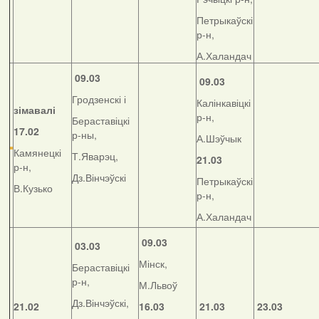
Петрыкаўскі
р-н,
А.Халандач
09.03
09.03
Гродзенскі і
Калінкавіцкі
зімавалі
р-н,
Бераставіцкі
17.02
р-ны,
А.Шэўчык
Камянецкі
Т.Яварэц,
21.03
р-н,
Дз.Вінчэўскі
Петрыкаўскі
В.Кузько
р-н,
А.Халандач
09.03
03.03
Мінск,
Бераставіцкі
р-н,
М.Львоў
Дз.Вінчэўскі,
21.02
16.03
21.03
23.03