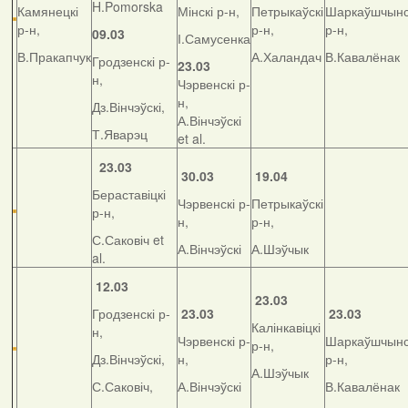
H.Pomorska
Камянецкі
Мінскі р-н,
Петрыкаўскі
Шаркаўшчынс
р-н,
р-н,
р-н,
09.03
І.Самусенка
В.Пракапчук
А.Халандач
В.Кавалёнак
Гродзенскі р-
23.03
н,
Чэрвенскі р-
н,
Дз.Вінчэўскі,
А.Вінчэўскі
Т.Яварэц
et al.
23.03
30.03
19.04
Бераставіцкі
Чэрвенскі р-
Петрыкаўскі
р-н,
н,
р-н,
С.Саковіч et
А.Вінчэўскі
А.Шэўчык
al.
12.03
23.03
Гродзенскі р-
23.03
23.03
Калінкавіцкі
н,
Чэрвенскі р-
Шаркаўшчынс
р-н,
Дз.Вінчэўскі,
н,
р-н,
А.Шэўчык
С.Саковіч,
А.Вінчэўскі
В.Кавалёнак