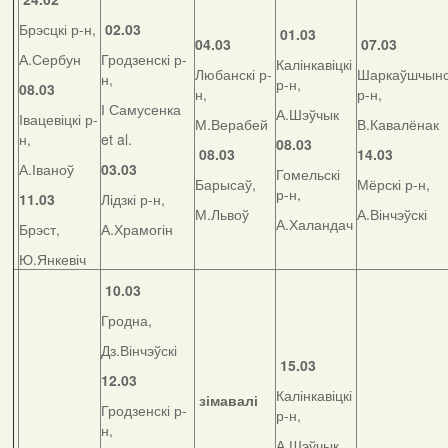
Брэсцкі р-н,
02.03
01.03
04.03
07.03
А.Сербун
Гродзенскі р-
Калінкавіцкі
Любанскі р-
Шаркаўшчынс
н,
р-н,
08.03
н,
р-н,
І Самусенка
А.Шэўчык
Івацевіцкі р-
М.Верабей
В.Кавалёнак
н,
et al.
08.03
08.03
14.03
А.Іваноў
03.03
Гомельскі
Барысаў,
Мёрскі р-н,
р-н,
11.03
Лідзкі р-н,
М.Львоў
А.Вінчэўскі
А.Халандач
Брэст,
А.Храмогін
Ю.Янкевіч
10.03
Гродна,
Дз.Вінчэўскі
15.03
12.03
Калінкавіцкі
зімавалі
Гродзенскі р-
р-н,
н,
А.Шэўчык