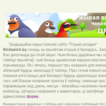
Традыцыйна карыстальнікі сайту "Птушкі штодня"
Birdwatch
.
by
сочаць за прылётам птушак ў Беларусь. За
Вас далучацца да гэтай акцыі. Чым больш дадзеных мы з
табліцу прылётаў, тым больш адэкватная карціна вяртан
атрымаецца. Як і летась, першыя тры назіранні для кожна
абласцей будуць заносіцца ў табліцу. Пры гэтым новыя наз
першыя рэгістрацыі для Беларусі будуць адзначацца знач
таго, каб Вашае назіранне трапіла ў табліцу, пакіньце пра
інфармацыю (від, дзень, месца – бліжэйшы населены пункт
вобласць, аўтар(ы) назірання) у каментарах, ці запоўніце
адмысловую
форму
.
Выкарыстанне дадзеных з табліцы для навуковых публікацый без