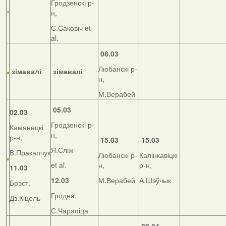
Гродзенскі р-
н,
С.Саковіч et
al.
08.03
Любанскі р-
зімавалі
зімавалі
н,
М.Верабей
05.03
02.03
Гродзенскі р-
Камянецкі
н,
р-н,
15.03
15.03
Я.Сліж
В.Пракапчук
Любанскі р-
Калінкавіцкі
et al.
н,
р-н,
11.03
12.03
М.Верабей
А.Шэўчык
Брэст,
Гродна,
Дз.Кіцель
С.Чарапіца