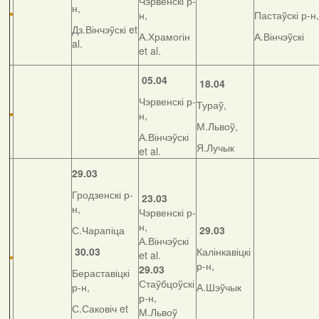
Чэрвенскі р-
н,
н,
Пастаўскі р-н,
Дз.Вінчэўскі et
А.Храмогін
А.Вінчэўскі
al.
et al.
05.04
18.04
Чэрвенскі р-
Тураў,
н,
М.Львоў,
А.Вінчэўскі
Я.Лучык
et al.
29.03
Гродзенскі р-
23.03
н,
Чэрвенскі р-
н,
С.Чарапіца
29.03
А.Вінчэўскі
30.03
Калінкавіцкі
et al.
р-н,
29.03
Бераставіцкі
Стаўбцоўскі
р-н,
А.Шэўчык
р-н,
С.Саковіч et
М.Львоў