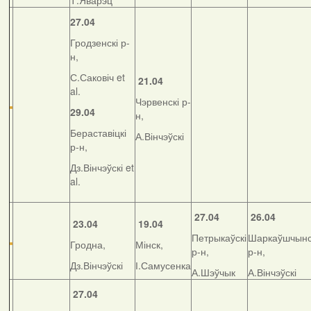
Т.Яварэц
27.04
Гродзенскі р-
н,
С.Саковіч et
21.04
al.
Чэрвенскі р-
29.04
н,
Бераставіцкі
А.Вінчэўскі
р-н,
Дз.Вінчэўскі et
al.
27.04
26.04
23.04
19.04
Петрыкаўскі
Шаркаўшчынс
Гродна,
Мінск,
р-н,
р-н,
Дз.Вінчэўскі
І.Самусенка
А.Шэўчык
А.Вінчэўскі
27.04