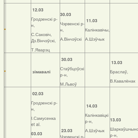
12.03
30.03
Гродзенскі р-
11.03
Чэрвенскі р-
н,
н,
Калінкавічы,
С.Саковіч,
А.Вінчэўскі
А.Шэўчык
Дз.Вінчэўскі,
Т.Яварэц
30.03
13.03
Стаўбцоўскі
зімавалі
Браслаў,
р-н,
В.Кавалёнак
М.Львоў
02.03
Гродзенскі р-
14.03
н,
Калінкавіцкі
І.Самусенка
13.03
р-н,
et al.
Шаркаўшчынс
23.03
А.Шэўчык
03.03
р-н,
Чэрвенскі р-