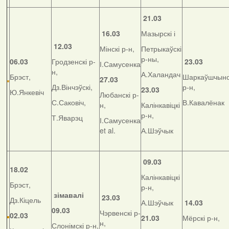
21.03
16.03
Мазырскі і
12.03
Мінскі р-н,
Петрыкаўскі
р-ны,
06.03
Гродзенскі р-
23.03
І.Самусенка
н,
А.Халандач
Брэст,
Шаркаўшчынс
27.03
Дз.Вінчэўскі,
р-н,
23.03
Ю.Янкевіч
Любанскі р-
С.Саковіч,
В.Кавалёнак
н,
Калінкавіцкі
р-н,
Т.Яварэц
І.Самусенка
et al.
А.Шэўчык
09.03
18.02
Калінкавіцкі
Брэст,
р-н,
зімавалі
23.03
Дз.Кіцель
А.Шэўчык
14.03
09.03
Чэрвенскі р-
02.03
21.03
Мёрскі р-н,
н,
Слонімскі р-н,