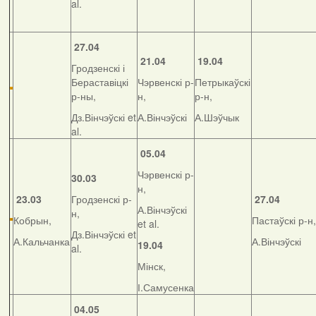
al.
27.04
21.04
19.04
Гродзенскі і
Бераставіцкі
Чэрвенскі р-
Петрыкаўскі
р-ны,
н,
р-н,
Дз.Вінчэўскі et
А.Вінчэўскі
А.Шэўчык
al.
05.04
Чэрвенскі р-
30.03
н,
23.03
Гродзенскі р-
27.04
А.Вінчэўскі
н,
Кобрын,
Пастаўскі р-н,
et al.
Дз.Вінчэўскі et
А.Кальчанка
А.Вінчэўскі
19.04
al.
Мінск,
І.Самусенка
04.05