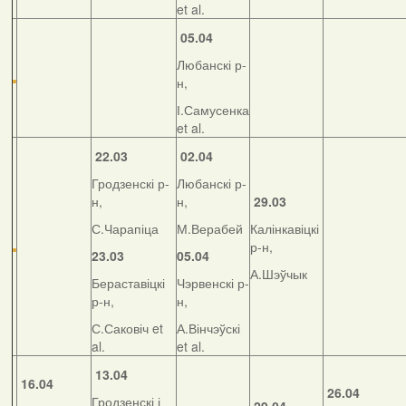
et al.
05.04
Любанскі р-
н,
І.Самусенка
et al.
22.03
02.04
Гродзенскі р-
Любанскі р-
н,
н,
29.03
С.Чарапіца
М.Верабей
Калінкавіцкі
р-н,
23.03
05.04
А.Шэўчык
Бераставіцкі
Чэрвенскі р-
р-н,
н,
С.Саковіч et
А.Вінчэўскі
al.
et al.
13.04
16.04
26.04
Гродзенскі і