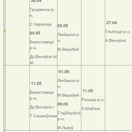
26.04
Гродзенскі р-
н,
27.04
С.Чарапіца
02.05
Глыбоцкі р-н,
04.05
Любанскі р-
н,
А.Вінчэўскі
Бераставіцкі
р-н,
М.Верабей
Дз.Вінчэўскі et
al.
01.05
Любанскі р-
11.05
н,
11.05
Бераставіцкі
М.Верабей
р-н,
Рэчыцкі р-н,
09.05
Дз.Вінчэўскі і
А.Шэўчык
Стаўбцоўскі
Т.Смыкоўская
р-н,
М.Львоў