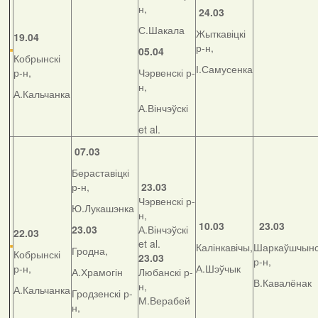
н,
24.03
С.Шакала
Жыткавіцкі
19.04
р-н,
05.04
Кобрынскі
І.Самусенка
р-н,
Чэрвенскі р-
н,
А.Кальчанка
А.Вінчэўскі
et al.
07.03
Бераставіцкі
р-н,
23.03
Чэрвенскі р-
Ю.Лукашэнка
н,
10.03
23.03
23.03
А.Вінчэўскі
22.03
et al.
Калінкавічы,
Шаркаўшчынс
Гродна,
Кобрынскі
23.03
р-н,
р-н,
А.Шэўчык
А.Храмогін
Любанскі р-
В.Кавалёнак
н,
А.Кальчанка
Гродзенскі р-
М.Верабей
н,