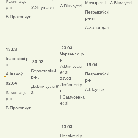
Камянецкі
Мазырскі і
А.Вінчэўскі
А.Вінчэўскі
р-н,
У.Янушэвіч
Петрыкаўскі
В.Пракапчук
р-ны,
А.Халандач
23.03
13.03
Чэрвенскі р-
Івацевіцкі р-
н,
30.03
н,
19.04
А.Вінчэўскі
Бераставіцкі
et al.
А.Іваноў
Петрыкаўскі
р-н,
27.03
р-н,
02.04
Любанскі р-
Дз.Вінчэўскі et
А.Шэўчык
н,
Камянецкі
al.
І.Самусенка
р-н,
et al.
В.Пракапчук
13.03
Нясвіжскі р-