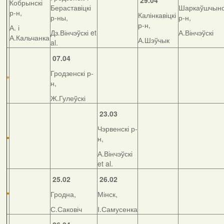
29.04
Кобрынскі
Бераставіцкі
Шаркаўшчынс
р-н,
Калінкавіцкі
р-ны,
р-н,
р-н,
А. і
Дз.Вінчэўскі et
А.Вінчэўскі
А.Кальчанка
А.Шэўчык
al.
07.04
Гродзенскі р-
н,
Ж.Гулеўскі
23.03
Чэрвенскі р-
н,
А.Вінчэўскі
et al.
25.02
26.02
Гродна,
Мінск,
С.Саковіч
І.Самусенка