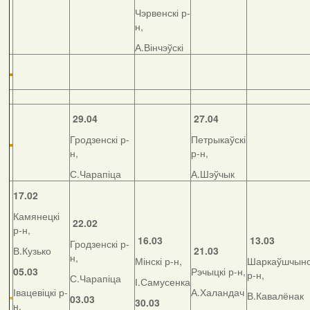
Чэрвенскі р-
н,
А.Вінчэўскі
29.04
27.04
Гродзенскі р-
Петрыкаўскі
н,
р-н,
С.Чарапіца
А.Шэўчык
17.02
Камянецкі
22.02
р-н,
16.03
13.03
Гродзенскі р-
В.Кузько
21.03
н,
Мінскі р-н,
Шаркаўшчынс
05.03
Рэчыцкі р-н,
р-н,
С.Чарапіца
І.Самусенка
Івацевіцкі р-
А.Халандач
В.Кавалёнак
03.03
30.03
н,