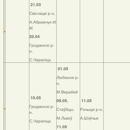
21.03
Свіслацкі р-н,
А.Абрамчук et
al.
20.04
Гродзенскі р-
н,
С.Чарапіца
01.05
Любанскі р-
н,
М.Верабей
10.05
09.05.
11.05
Гродзенскі р-
Стаўбцы,
Рэчыцкі р-н,
н,
М.Львоў
А.Шэўчык
С.Чарапіца
11.05