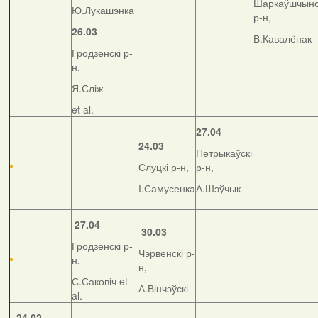
Шаркаўшчынс
Ю.Лукашэнка
р-н,
26.03
В.Кавалёнак
Гродзенскі р-
н,
Я.Сліж
et al.
27.04
24.03
Петрыкаўскі
Слуцкі р-н,
р-н,
І.Самусенка
А.Шэўчык
27.04
30.03
Гродзенскі р-
Чэрвенскі р-
н,
н,
С.Саковіч et
А.Вінчэўскі
al.
24.02