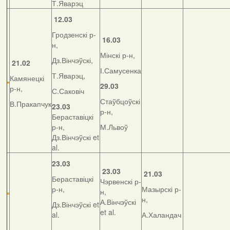
Т.Яварэц
12.03
Гродзенскі р-
16.03
н,
Мінскі р-н,
Дз.Вінчэўскі,
21.02
І.Самусенка
Т.Яварэц,
Камянецкі
29.03
р-н,
С.Саковіч
Стаўбцоўскі
В.Пракапчук
23.03
р-н,
Бераставіцкі
р-н,
М.Львоў
Дз.Вінчэўскі et
al.
23.03
23.03
21.03
Бераставіцкі
Чэрвенскі р-
р-н,
Мазырскі р-
н,
н,
А.Вінчэўскі
Дз.Вінчэўскі et
et al.
al.
А.Халандач