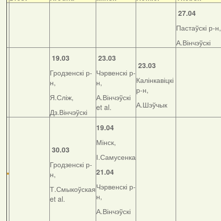
27.04
Пастаўскі р-н,
А.Вінчэўскі
19.03
23.03
23.03
Гродзенскі р-
Чэрвенскі р-
Калінкавіцкі
н,
н,
р-н,
Я.Сліж,
А.Вінчэўскі
А.Шэўчык
et al.
Дз.Вінчэўскі
19.04
Мінск,
30.03
І.Самусенка
Гродзенскі р-
21.04
н,
Чэрвенскі р-
Т.Смыкоўская
н,
et al.
А.Вінчэўскі