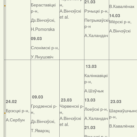
21.03
Бераставіцкі
н,
В.Кавалёнак
р-н,
А.Вінчэўскі
Рэчыцкі р-н,
14.03
et al.
Дз.Вінчэўскі,
Петрыкаўскі
Мёрскі р-н,
р-н
H.Pomorska
А.Вінчэўскі
А.Халандач
09.03
Слонімскі р-н,
У.Янушэвіч
13.03
Калінкавіцкі
р-н,
А.Шэўчык
09.03
23.03
13.03
24.02
23.03
Гродзенскі р-
Чэрвенскі р-
Лоеўскі р-н,
Брэсцкі р-н,
Шаркаўшчынс
н,
н,
р-н,
А.Вінчэўскі
А.Халандач
А.Сербун
Дз.Вінчэўскі,
et al.
В.Кавалёнак
21.03
Т.Яварэц
Рэчыцкі р-н,