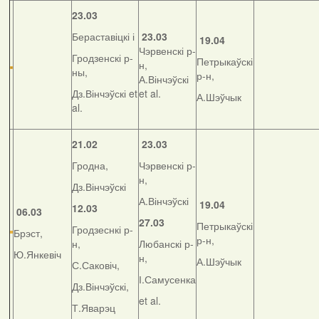
23.03
Бераставіцкі і
23.03
19.04
Чэрвенскі р-
Гродзенскі р-
Петрыкаўскі
н,
ны,
р-н,
А.Вінчэўскі
Дз.Вінчэўскі et
et al.
А.Шэўчык
al.
21.02
23.03
Гродна,
Чэрвенскі р-
н,
Дз.Вінчэўскі
А.Вінчэўскі
19.04
12.03
06.03
27.03
Петрыкаўскі
Гродзеснкі р-
Брэст,
р-н,
н,
Любанскі р-
Ю.Янкевіч
н,
А.Шэўчык
С.Саковіч,
І.Самусенка
Дз.Вінчэўскі,
et al.
Т.Яварэц