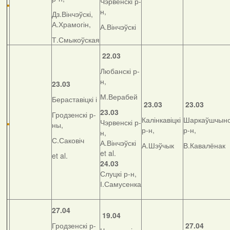
Чэрвенскі р-
н,
Дз.Вінчэўскі,
А.Храмогін,
А.Вінчэўскі
Т.Смыкоўская
22.03
Любанскі р-
н,
23.03
М.Верабей
Бераставіцкі і
23.03
23.03
23.03
Гродзенскі р-
Калінкавіцкі
Шаркаўшчынс
Чэрвенскі р-
ны,
р-н,
р-н,
н,
С.Саковіч
А.Вінчэўскі
А.Шэўчык
В.Кавалёнак
et al.
et al.
24.03
Слуцкі р-н,
І.Самусенка
27.04
19.04
Гродзенскі р-
27.04