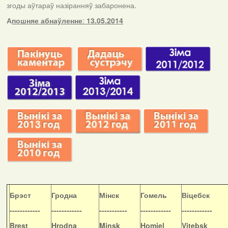
згоды аўтараў назіранняў забаронена.
А
пошняе абнаўленне
:
13.05.2014
Б
рэст
Гродна
Мінск
Гомель
Віцебск
------------
------------
-----------
------------
------------
Brest
Hrodna
Minsk
Homiel
Vitebsk