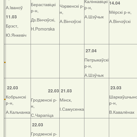
Калінкавіцкі
14.04
Бераставіцкі
Чэрвенскі р-
А.Іваноў
р-н,
р-н,
н,
Мёрскі р-н,
11.03
А.Шэўчык
Дз.Вінчэўскі,
А.Вінчэўскі
А.Вінчэўскі
Брэст,
H.Pomorska
Ю.Янкевіч
27.04
Петрыкаўскі
р-н,
А.Шэўчык
22.03
23.03
22.03
21.03
Кобрынскі
Шаркаўшчынс
Гродзенскі р-
Мінск,
р-н,
р-н,
н,
І.Самусенка
А.Кальчанка
В.Кавалёнак
С.Чарапіца
22.03
Гродзенскі р-