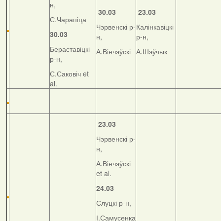
н,
30.03
23.03
С.Чарапіца
Чэрвенскі р-
Калінкавіцкі
30.03
н,
р-н,
Бераставіцкі
А.Вінчэўскі
А.Шэўчык
р-н,
С.Саковіч et
al.
23.03
Чэрвенскі р-
н,
А.Вінчэўскі
et al.
24.03
Слуцкі р-н,
І.Самусенка