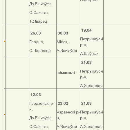
Дз.Вінчэўскі,
С.Саковіч,
Т.Яварэц
19.04
26.03
30.03
Петрыкаўскі
Гродна,
Мінск,
р-н,
С.Чарапіца
А.Вінчэўскі
А.Шэўчык
21.03
Петрыкаўскі
зімавалі
р-н,
А.Халандач
12.03
Гродзенскі р-
23.02
21.03
н,
Чэрвенскі р-
Петрыкаўскі
Дз.Вінчэўскі,
н,
р-н,
С.Саковіч,
А.Вінчэўскі
А.Халандач