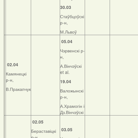
30.03
Стаўбцоўскі
р-н,
М.Львоў
05.04
Чэрвенскі р-
н,
02.04
А.Вінчэўскі
et al.
Камянецкі
р-н,
19.04
В.Пракапчук
Валожынскі
р-н,
А.Храмогін і
Дз.Вінчэўскі
02.05
03.05
Бераставіцкі
р-н,