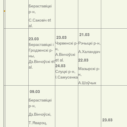
Бераставіцкі
р-н,
С.Саковіч et
al.
21.03
23.03
23.03
Чэрвенскі р-
Рэчыцкі р-н,
Бераставіцкі і
н,
Гродзенскі р-
А.Халандач
А.Вінчэўскі
ны,
et al.
22.03
Дз.Вінчэўскі et
24.03
al.
Мазырскі р-
Слуцкі р-н,
н,
І.Самусенка
А.Шэўчык
09.03
Бераставіцкі
р-н,
Дз.Вінчэўскі,
23.03
Т.Яварэц,