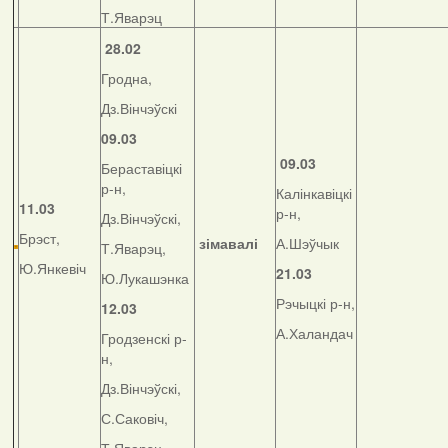
Т.Яварэц
28.02
Гродна,
Дз.Вінчэўскі
09.03
09.03
Бераставіцкі
р-н,
Калінкавіцкі
11.03
р-н,
Дз.Вінчэўскі,
Брэст,
зімавалі
А.Шэўчык
Т.Яварэц,
Ю.Янкевіч
21.03
Ю.Лукашэнка
Рэчыцкі р-н,
12.03
А.Халандач
Гродзенскі р-
н,
Дз.Вінчэўскі,
С.Саковіч,