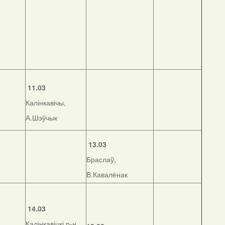
11.03
Калінкавічы,
А.Шэўчык
13.03
Браслаў,
В.Кавалёнак
14.03
Калінкавіцкі р-н,