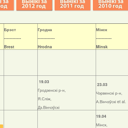
Б
рэст
Гродна
Мінск
------------
------------
-----------
Brest
Hrodna
Minsk
19.03
23.03
Гродзенскі р-н,
Чэрвенскі р-н,
Я.Сліж,
А.Вінчэўскі et al.
Дз.Вінчэўскі
19.04
Мінск,