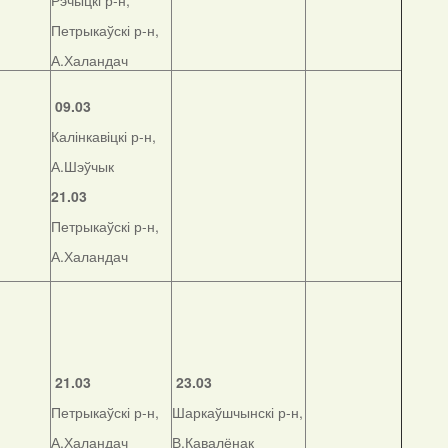
Рэчыцкі р-н,
Петрыкаўскі р-н,
А.Халандач
09.03
Калінкавіцкі р-н,
А.Шэўчык
21.03
Петрыкаўскі р-н,
А.Халандач
21.03
23.03
Петрыкаўскі р-н,
Шаркаўшчынскі р-н,
А.Халандач
В.Кавалёнак