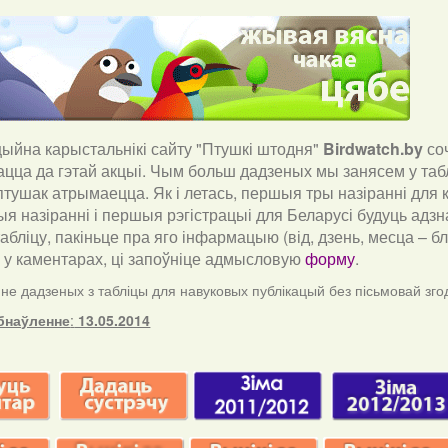
йна карыстальнікі сайту "Птушкі штодня"
Birdwatch
.
by
со
ацца да гэтай акцыі. Чым больш дадзеных мы занясем у таб
тушак атрымаецца. Як і летась, першыя тры назіранні для к
я назіранні і першыя рэгістрацыі для Беларусі будуць адзн
табліцу, пакіньце пра яго інфармацыю (від, дзень, месца – 
) у каментарах, ці запоўніце адмысловую
форму
.
е дадзеных з табліцы для навуковых публікацый без пісьмовай зго
бнаўленне
:
13.05.2014