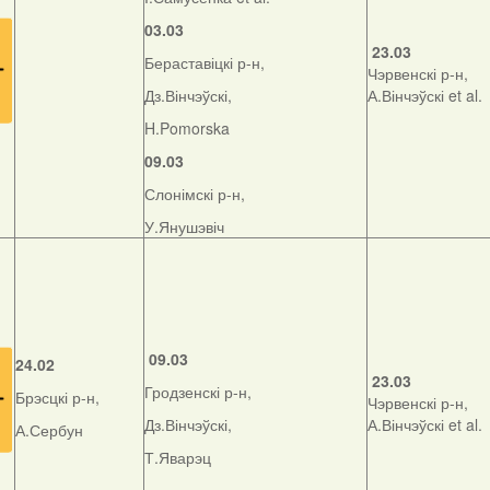
03.03
23.03
Бераставіцкі р-н,
Чэрвенскі р-н,
Дз.Вінчэўскі,
А.Вінчэўскі et al.
H.Pomorska
09.03
Слонімскі р-н,
У.Янушэвіч
09.03
24.02
23.03
Гродзенскі р-н,
Брэсцкі р-н,
Чэрвенскі р-н,
Дз.Вінчэўскі,
А.Вінчэўскі et al.
А.Сербун
Т.Яварэц