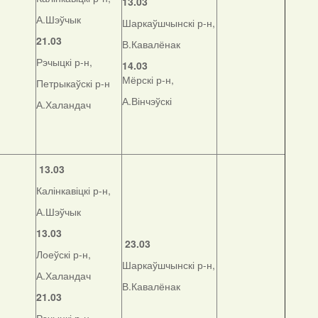
13.03
А.Шэўчык
Шаркаўшчынскі р-н,
21.03
В.Кавалёнак
Рэчыцкі р-н,
14.03
Мёрскі р-н,
Петрыкаўскі р-н
А.Вінчэўскі
А.Халандач
13.03
Калінкавіцкі р-н,
А.Шэўчык
13.03
23.03
Лоеўскі р-н,
Шаркаўшчынскі р-н,
А.Халандач
В.Кавалёнак
21.03