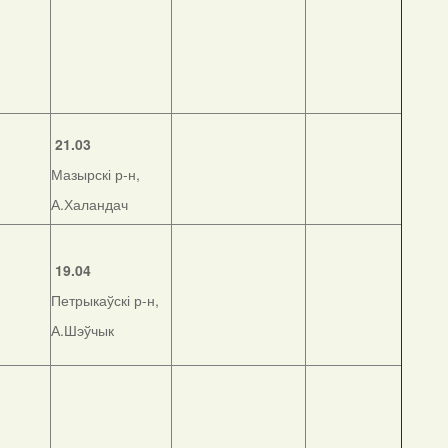
21.03
Мазырскі р-н,
А.Халандач
19.04
Петрыкаўскі р-н,
А.Шэўчык