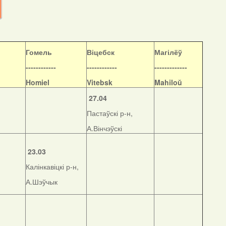
Гомель
Віцебск
Магілёў
------------
------------
-------------
Homiel
Vitebsk
Mahiloŭ
27.04
Пастаўскі р-н,
А.Вінчэўскі
23.03
Калінкавіцкі р-н,
А.Шэўчык