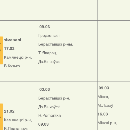
09.03
Гродзенскі і
зімавалі
Бераставіцкі р-ны,
17.02
Т.Яварэц,
Камянецкі р-н,
Дз.Вінчэўскі
В.Кузько
09.03
03.03
Мінск,
Бераставіцкі р-н,
М.Львоў
Дз.Вінчэўскі,
21.02
16.03
H.Pomorska
Камянецкі р-н,
Мінскі р-н,
09.03
В.Пракапчук