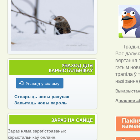
Традыцы
Вас далуч
вяртання п
УВАХОД ДЛЯ
гэтым новы
КАРЫСТАЛЬНІКАЎ
трапіла ў 
назірання
Уваход у сістэму
Выкарыстанн
Стварыць новы рахунак
А
пошняе а
Запытаць новы пароль
ЗАРАЗ НА САЙЦЕ
Зараз няма зарэгістраваных
карыстальнікаў онлайн.