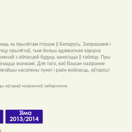
чаць за прылётам птушак ў Беларусь. Запрашаем і
ліцу прылётаў, тым больш адэкватная карціна
ожнай з абласцей будуць заносіцца ў табліцу. Пры
ачацца значкамі. Для таго, каб Вашае назіранне
бліжэйшы населены пункт і раён-вобласць, аўтар(ы)
ды аўтараў назіранняў забаронена.