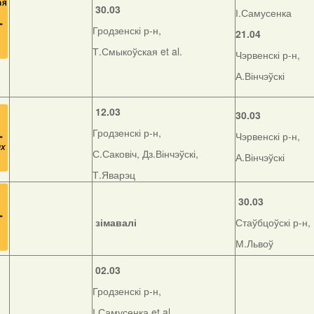
30.03
І.Самусенка
Гродзенскі р-н,
21.04
Т.Смыкоўская et al.
Чэрвенскі р-н,
А.Вінчэўскі
12.03
30.03
Гродзенскі р-н,
Чэрвенскі р-н,
С.Саковіч, Дз.Вінчэўскі,
А.Вінчэўскі
Т.Яварэц
30.03
зімавалі
Стаўбцоўскі р-н,
М.Львоў
02.03
Гродзенскі р-н,
І.Самусенка et al.