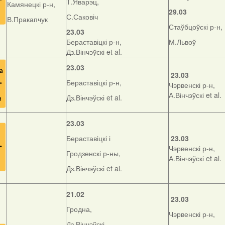
Т.Яварэц,
Камянецкі р-н,
29.03
С.Саковіч
В.Пракапчук
Стаўбцоўскі р-н,
23.03
Бераставіцкі р-н,
М.Львоў
Дз.Вінчэўскі et al.
23.03
23.03
Бераставіцкі р-н,
Чэрвенскі р-н,
А.Вінчэўскі et al.
Дз.Вінчэўскі et al.
23.03
Бераставіцкі і
23.03
Чэрвенскі р-н,
Гродзенскі р-ны,
А.Вінчэўскі et al.
Дз.Вінчэўскі et al.
21.02
23.03
Гродна,
Чэрвенскі р-н,
Дз.Вінчэўскі