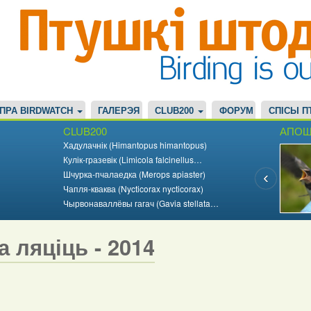
ПРА BIRDWATCH
ГАЛЕРЭЯ
CLUB200
ФОРУМ
СПІСЫ П
CLUB200
АПОШ
Хадулачнік (Himantopus himantopus)
Кулік-гразевік (Limicola falcinellus…
Шчурка-пчалаедка (Merops apiaster)
Чапля-кваква (Nycticorax nycticorax)
Чырвонаваллёвы гагач (Gavia stellata…
а ляціць - 2014