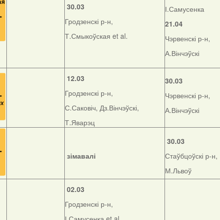
30.03
І.Самусенка
Гродзенскі р-н,
21.04
Т.Смыкоўская et al.
Чэрвенскі р-н,
А.Вінчэўскі
12.03
30.03
Гродзенскі р-н,
Чэрвенскі р-н,
С.Саковіч, Дз.Вінчэўскі,
А.Вінчэўскі
Т.Яварэц
30.03
зімавалі
Стаўбцоўскі р-н,
М.Львоў
02.03
Гродзенскі р-н,
І.Самусенка et al.