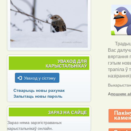
Традыцы
Вас далуч
вяртання п
УВАХОД ДЛЯ
гэтым новы
КАРЫСТАЛЬНІКАЎ
трапіла ў 
назірання
Уваход у сістэму
Выкарыстанн
Стварыць новы рахунак
А
пошняе а
Запытаць новы пароль
ЗАРАЗ НА САЙЦЕ
Зараз няма зарэгістраваных
карыстальнікаў онлайн.