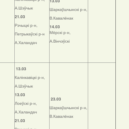
13.03
А.Шэўчык
Шаркаўшчынскі р-н,
21.03
В.Кавалёнак
Рэчыцкі р-н,
14.03
Мёрскі р-н,
Петрыкаўскі р-н
А.Вінчэўскі
А.Халандач
13.03
Калінкавіцкі р-н,
А.Шэўчык
13.03
23.03
Лоеўскі р-н,
Шаркаўшчынскі р-н,
А.Халандач
В.Кавалёнак
21.03