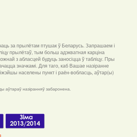
чаць за прылётам птушак ў Беларусь. Запрашаем і
ліцу прылётаў, тым больш адэкватная карціна
ожнай з абласцей будуць заносіцца ў табліцу. Пры
ачацца значкамі. Для таго, каб Вашае назіранне
бліжэйшы населены пункт і раён-вобласць, аўтар(ы)
ды аўтараў назіранняў забаронена.