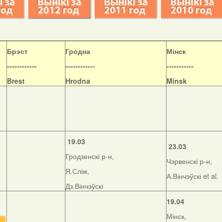
Б
рэст
Гродна
Мінск
------------
------------
-----------
Brest
Hrodna
Minsk
19.03
23.03
Гродзенскі р-н,
Чэрвенскі р-н,
Я.Сліж,
А.Вінчэўскі et al.
Дз.Вінчэўскі
19.04
Мінск,