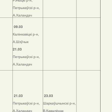
Рэчыцкі р-н,
Петрыкаўскі р-н,
А.Халандач
09.03
Калінкавіцкі р-н,
А.Шэўчык
21.03
Петрыкаўскі р-н,
А.Халандач
21.03
23.03
Петрыкаўскі р-н,
Шаркаўшчынскі р-н,
А.Халандач
В.Кавалёнак