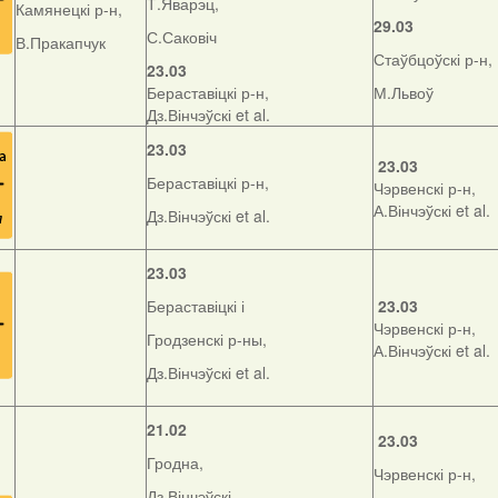
Т.Яварэц,
Камянецкі р-н,
29.03
С.Саковіч
В.Пракапчук
Стаўбцоўскі р-н,
23.03
Бераставіцкі р-н,
М.Львоў
Дз.Вінчэўскі et al.
23.03
23.03
Бераставіцкі р-н,
Чэрвенскі р-н,
А.Вінчэўскі et al.
Дз.Вінчэўскі et al.
23.03
Бераставіцкі і
23.03
Чэрвенскі р-н,
Гродзенскі р-ны,
А.Вінчэўскі et al.
Дз.Вінчэўскі et al.
21.02
23.03
Гродна,
Чэрвенскі р-н,
Дз.Вінчэўскі