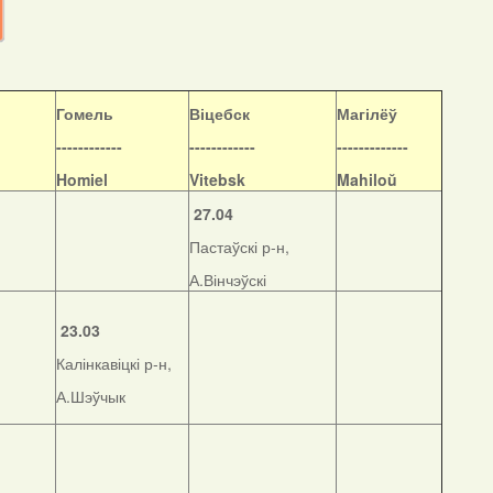
Гомель
Віцебск
Магілёў
------------
------------
-------------
Homiel
Vitebsk
Mahiloŭ
27.04
Пастаўскі р-н,
А.Вінчэўскі
23.03
Калінкавіцкі р-н,
А.Шэўчык