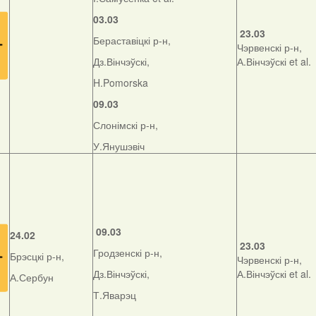
03.03
23.03
Бераставіцкі р-н,
Чэрвенскі р-н,
Дз.Вінчэўскі,
А.Вінчэўскі et al.
H.Pomorska
09.03
Слонімскі р-н,
У.Янушэвіч
09.03
24.02
23.03
Гродзенскі р-н,
Брэсцкі р-н,
Чэрвенскі р-н,
Дз.Вінчэўскі,
А.Вінчэўскі et al.
А.Сербун
Т.Яварэц