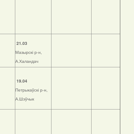
21.03
Мазырскі р-н,
А.Халандач
19.04
Петрыкаўскі р-н,
А.Шэўчык