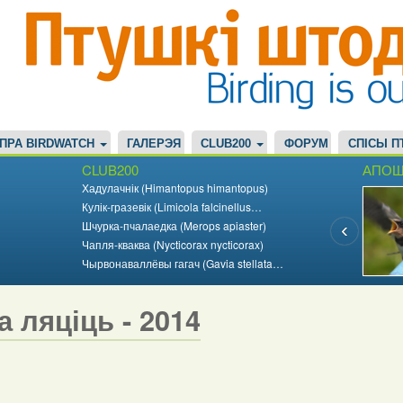
ПРА BIRDWATCH
ГАЛЕРЭЯ
CLUB200
ФОРУМ
СПІСЫ П
CLUB200
АПОШ
Хадулачнік (Himantopus himantopus)
Кулік-гразевік (Limicola falcinellus…
Шчурка-пчалаедка (Merops apiaster)
Чапля-кваква (Nycticorax nycticorax)
Чырвонаваллёвы гагач (Gavia stellata…
а ляціць - 2014