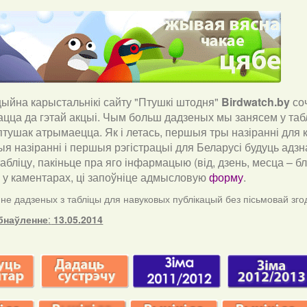
йна карыстальнікі сайту "Птушкі штодня"
Birdwatch
.
by
со
ацца да гэтай акцыі. Чым больш дадзеных мы занясем у таб
тушак атрымаецца. Як і летась, першыя тры назіранні для к
я назіранні і першыя рэгістрацыі для Беларусі будуць адзн
табліцу, пакіньце пра яго інфармацыю (від, дзень, месца – 
) у каментарах, ці запоўніце адмысловую
форму
.
е дадзеных з табліцы для навуковых публікацый без пісьмовай зго
бнаўленне
:
13.05.2014