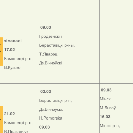
09.03
Гродзенскі і
зімавалі
Бераставіцкі р-ны,
17.02
Т.Яварэц,
Камянецкі р-н,
Дз.Вінчэўскі
В.Кузько
09.03
03.03
Мінск,
Бераставіцкі р-н,
М.Львоў
Дз.Вінчэўскі,
21.02
16.03
H.Pomorska
Камянецкі р-н,
Мінскі р-н,
09.03
В.Пракапчук