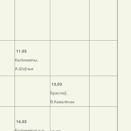
11.03
Калінкавічы,
А.Шэўчык
13.03
Браслаў,
В.Кавалёнак
14.03
Калінкавіцкі р-н,