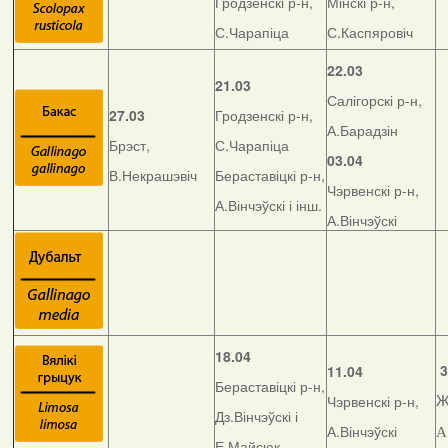
Гродзенскі р-н,
Мінскі р-н,
С.Чарапіца
С.Каспяровіч
22.03
21.03
Салігорскі р-н,
27.03
Гродзенскі р-н,
А.Барадзін
Брэст,
С.Чарапіца
03.04
В.Некрашэвіч
Бераставіцкі р-н,
Чэрвенскі р-н,
А.Вінчэўскі і інш.
А.Вінчэўскі
18.04
3
11.04
Бераставіцкі р-н,
Чэрвенскі р-н,
Ж
Дз.Вінчэўскі і
А.Вінчэўскі
А
Е.Майсюк