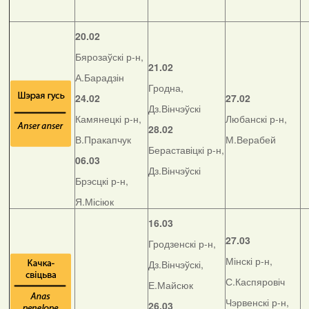
20.02
Бярозаўскі р-н,
21.02
А.Барадзін
Гродна,
24.02
27.02
Дз.Вінчэўскі
Камянецкі р-н,
Любанскі р-н,
28.02
В.Пракапчук
М.Верабей
Бераставіцкі р-н,
06.03
Дз.Вінчэўскі
Брэсцкі р-н,
Я.Місіюк
16.03
27.03
Гродзенскі р-н,
Мінскі р-н,
Дз.Вінчэўскі,
С.Каспяровіч
Е.Майсюк
Чэрвенскі р-н,
26.03