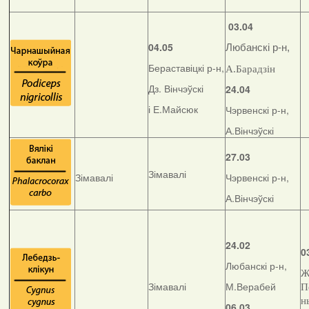
03.04
04.05
Любанскі р-н,
Бераставіцкі р-н,
А.Барадзін
Дз. Вінчэўскі
24.04
і Е.Майсюк
Чэрвенскі р-н,
А.Вінчэўскі
27.03
Зімавалі
Зімавалі
Чэрвенскі р-н,
А.Вінчэўскі
24.02
0
Любанскі р-н,
Ж
Зімавалі
М.Верабей
П
н
06.03