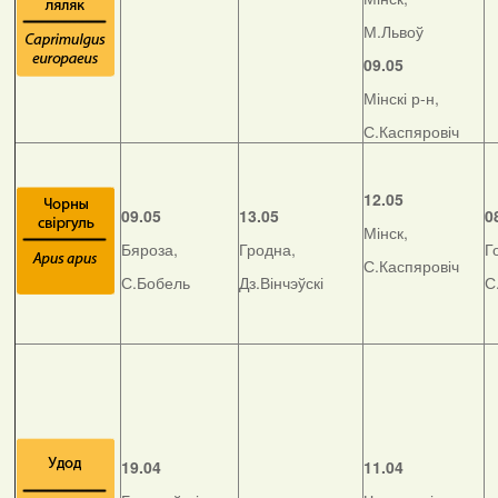
М.Львоў
09.05
Мінскі р-н,
С.Каспяровіч
12.05
09.05
13.05
0
Мінск,
Бяроза,
Гродна,
Г
С.Каспяровіч
С.Бобель
Дз.Вінчэўскі
С
19.04
11.04