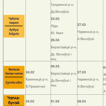
Гродзенскі р-н,
Дз.Вінчэўскі
23.03
27.03
Ліда,
Чэрвенскі р-н,
Ю. Квач
А.Вінчэўскі
26.03
Бераставіцкі р-н,
Дз. Вінчэўскі і
інш.
06.03
0
24.02
27.03
Бераставіцкі р-н,
Ж
Камянецкі р-н,
Чэрвенскі р-н,
П
Дз.Вінчэўскі і
н
інш.
В.Пракапчук
А.Вінчэўскі
А
24.02
01.04
28.03