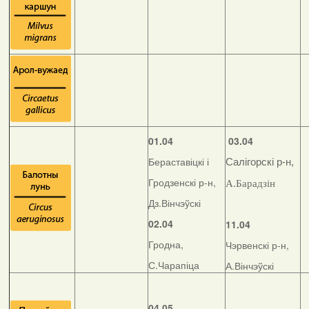
01.04
03.04
Бераставіцкі і
Салігорскі р-н,
Гродзенскі р-н,
А.Барадзін
Дз.Вінчэўскі
02.04
11.04
Гродна,
Чэрвенскі р-н,
С.Чарапіца
А.Вінчэўскі
04.05