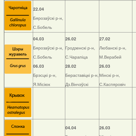
22.04
Бярозаўскі р-н,
С.Бобель
04.03
26.02
27.02
Бярозаўскі р-н,
Гродзенскі р-н,
Любанскі р-н,
С.Бобель
С.Чарапіца
М.Верабей
06.03
28.02
26.03
Брэсцкі р-н,
Бераставіцкі р-н,
Мінскі р-н,
Я.Місіюк
Дз.Вінчэўскі
С.Каспяровіч
04.04
26.03