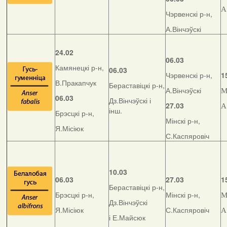
А
Чэрвенскі р-н,
А.Вінчэўскі
24.02
06.03
Камянецкі р-н,
06.03
Чэрвенскі р-н,
1
В.Пракапчук
Бераставіцкі р-н,
А.Вінчэўскі
М
06.03
Дз.Вінчэўскі і
27.03
А
інш.
Брэсцкі р-н,
Мінскі р-н,
Я.Місіюк
С.Каспяровіч
10.03
06.03
27.03
1
Бераставіцкі р-н,
Брэсцкі р-н,
Мінскі р-н,
М
Дз.Вінчэўскі
Я.Місіюк
С.Каспяровіч
А
і Е.Майсюк