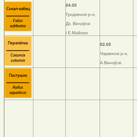
04.05
Гродзенскі р-н,
Дз. Вінчэўскі
і Е.Майсюк
02.05
Чэрвенскі р-н,
А.Вінчэўскі