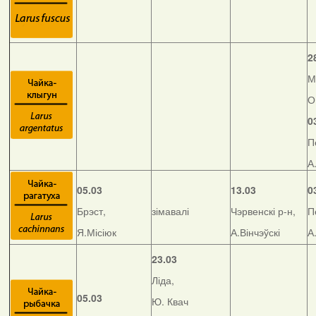
2
М
О
0
П
А
05.03
13.03
0
Брэст,
зімавалі
Чэрвенскі р-н,
П
Я.Місіюк
А.Вінчэўскі
А
23.03
Ліда,
05.03
Ю. Квач