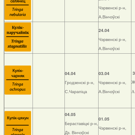
Чэрвенскі р-н,
А.Вінчэўскі
24.04
Чэрвенскі р-н,
А.Вінчэўскі
3
04.04
03.04
Гродзенскі р-н,
Чэрвенскі р-н,
Ж
С.Чарапіца
А.Вінчэўскі
А
04.05
01.05
Бераставіцкі р-н,
Чэрвенскі р-н,
Дз. Вінчэўскі