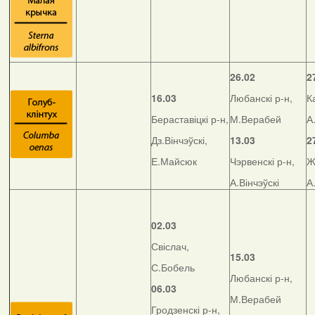
26.02
2
16.03
Любанскі р-н,
К
Бераставіцкі р-н,
М.Верабей
А
Дз.Вінчэўскі,
13.03
2
Е.Майсюк
Чэрвенскі р-н,
Ж
А.Вінчэўскі
А
02.03
Свіслач,
15.03
С.Бобель
Любанскі р-н,
06.03
М.Верабей
Гродзенскі р-н,