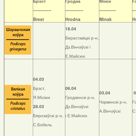
Б
рэст
Гродна
Мінск
Г
------------
------------
-----------
--
Brest
Hrodna
Minsk
H
18.04
Бераставіцкі р-н,
Дз.Вінчэўскі і
Е.Майсюк
04.03
Брэст,
06.04
03.04
0
Я.Місіюк
Гродзенскі р-н,
Чэрвенскі р-н,
Г
28.03
Дз.Вінчэўскі
А.Вінчэўскі
С
Бярозаўскі р-н,
і Е.Майсюк
С.Бобель