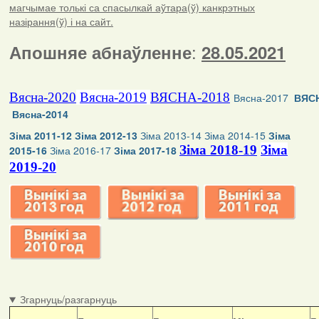
магчымае толькі са спасылкай аўтара(ў) канкрэтных
назірання(ў) і на сайт.
:
Апошняе абнаўленне
28.05.2021
Вясна-2020
Вясна-2019
ВЯСНА-2018
Вясна-2017
ВЯСН
Вясна-2014
Зіма 2011-12
Зіма 2012-13
Зіма 2013-14
Зіма 2014-15
Зіма
Зіма 2018-19
Зіма
2015-16
Зіма 2016-17
Зіма 2017-18
2019-20
Згарнуць/разгарнуць