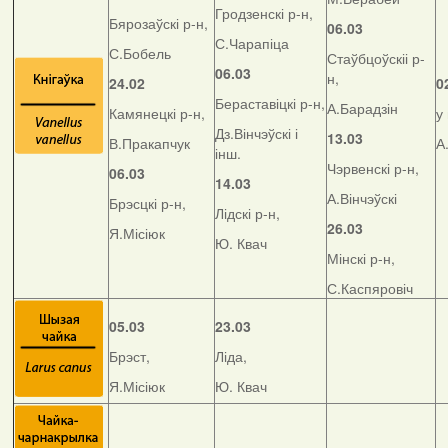
Гродзенскі р-н,
Бярозаўскі р-н,
06.03
С.Чарапіца
С.Бобель
Стаўбцоўскіі р-
06.03
н,
24.02
0
Бераставіцкі р-н,
А.Барадзін
Камянецкі р-н,
у
Дз.Вінчэўскі і
13.03
В.Пракапчук
А
інш.
Чэрвенскі р-н,
06.03
14.03
А.Вінчэўскі
Брэсцкі р-н,
Лідскі р-н,
26.03
Я.Місіюк
Ю. Квач
Мінскі р-н,
С.Каспяровіч
05.03
23.03
Брэст,
Ліда,
Я.Місіюк
Ю. Квач