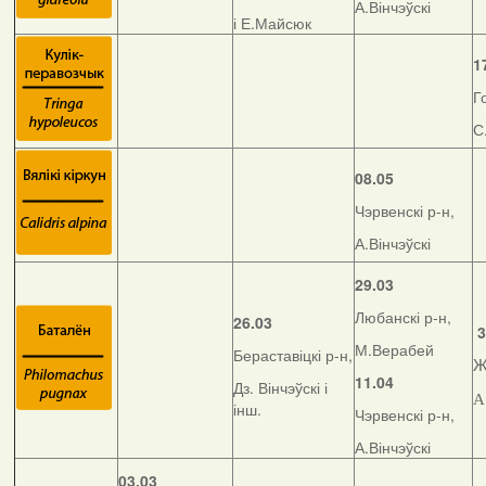
А.Вінчэўскі
і Е.Майсюк
1
Г
С
08.05
Чэрвенскі р-н,
А.Вінчэўскі
29.03
Любанскі р-н,
26.03
3
М.Верабей
Бераставіцкі р-н,
Ж
11.04
Дз. Вінчэўскі і
А
інш.
Чэрвенскі р-н,
А.Вінчэўскі
03.03