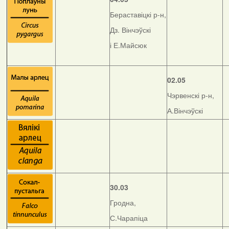
Бераставіцкі р-н,
Дз. Вінчэўскі
і Е.Майсюк
02.05
Чэрвенскі р-н,
А.Вінчэўскі
30.03
Гродна,
С.Чарапіца