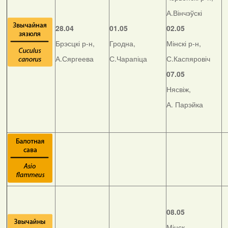
А.Вінчэўскі
28.04
01.05
02.05
Брэсцкі р-н,
Гродна,
Мінскі р-н,
А.Сяргеева
С.Чарапіца
С.Каспяровіч
07.05
Нясвіж,
А. Парэйка
08.05
Мінск,