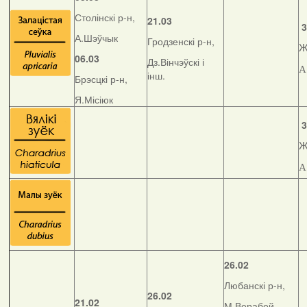
Столінскі р-н,
21.03
3
А.Шэўчык
Гродзенскі р-н,
Ж
06.03
Дз.Вінчэўскі і
А
інш.
Брэсцкі р-н,
Я.Місіюк
3
Ж
А
26.02
Любанскі р-н,
26.02
21.02
М.Верабей