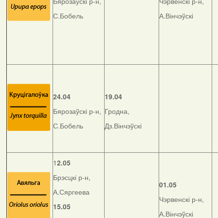
Бярозаўскі р-н,
Чэрвенскі р-н,
С.Бобель
А.Вінчэўскі
24.04
19.04
Бярозаўскі р-н,
Гродна,
С.Бобель
Дз.Вінчэўскі
1
2.05
Брэсцкі р-н,
01.05
А.Сяргеева
Чэрвенскі р-н,
15.05
А.Вінчэўскі