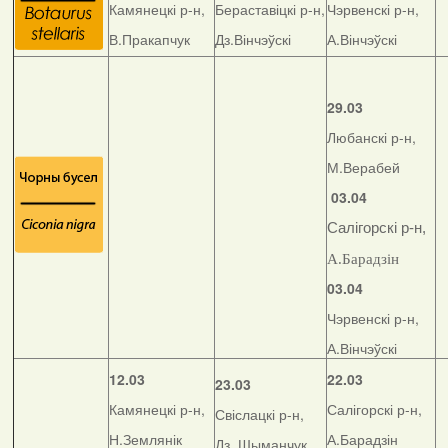
Камянецкі р-н,
Бераставіцкі р-н,
Чэрвенскі р-н,
В.Пракапчук
Дз.Вінчэўскі
А.Вінчэўскі
29.03
Любанскі р-н,
М.Верабей
03.04
Салігорскі р-н,
А.Барадзін
03.04
Чэрвенскі р-н,
А.Вінчэўскі
12.03
22.03
23.03
Камянецкі р-н,
Салігорскі р-н,
Свіслацкі р-н,
Н.Землянік
А.Барадзін
Дз. Шыманчук