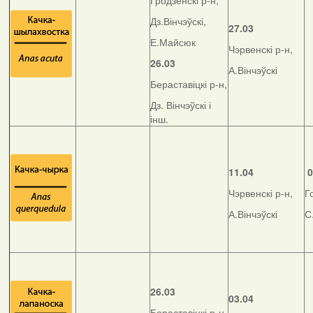
Гродзенскі р-н,
Дз.Вінчэўскі,
27.03
Е.Майсюк
Чэрвенскі р-н,
26.03
А.Вінчэўскі
Бераставіцкі р-н,
Дз. Вінчэўскі і
інш.
11.04
0
Чэрвенскі р-н,
Г
А.Вінчэўскі
С
26.03
03.04
Бераставіцкі р-н,