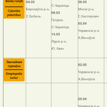
04.03
26.03
С.Чарапіца
Бярозаўскі р-н,
Мінскі р-н,
09.03
С.Бобель
С.Каспяровіч
Гродна,
03.04
С.Чарапіца
Чэрвенскі р-н,
14.03
А.Вінчэўскі
Лідскі р-н,
Ю. Квач
02.05
Чэрвенскі р-н,
А.Вінчэўскі
25.04
Чэрвенскі р-н,