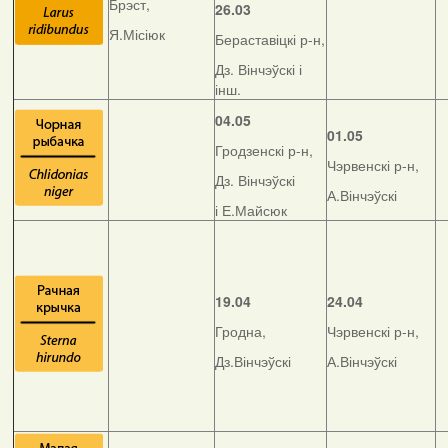
Брэст,
26.03
Я.Місіюк
Бераставіцкі р-н,
Дз. Вінчэўскі і
інш.
04.05
01.05
Гродзенскі р-н,
Чэрвенскі р-н,
Дз. Вінчэўскі
А.Вінчэўскі
і Е.Майсюк
19.04
24.04
Гродна,
Чэрвенскі р-н,
Дз.Вінчэўскі
А.Вінчэўскі