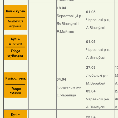
18.04
01.05
Бераставіцкі р-н,
Чэрвенскі р-н,
Дз.Вінчэўскі і
А.Вінчэўскі
Е.Майсюк
01.05
Чэрвенскі р-н,
А.Вінчэўскі
27.03
1
Любанскі р-н,
М
04.04
М.Верабей
А
Гродзенскі р-н,
03.04
2
С.Чарапіца
Чэрвенскі р-н,
Ж
А.Вінчэўскі
А
25.04