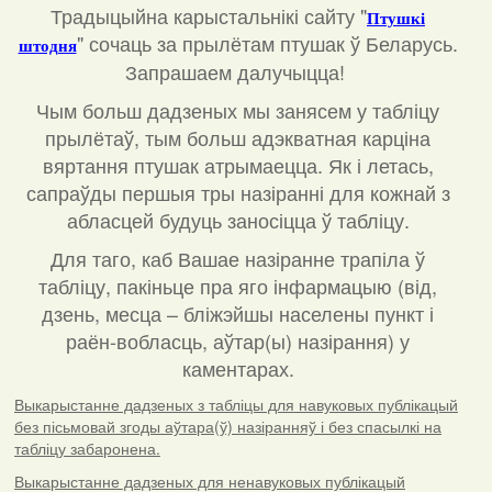
Традыцыйна карыстальнікі сайту "
Птушкі
"
сочаць за прылётам птушак ў Беларусь.
штодня
Запрашаем далучыцца!
Чым больш дадзеных мы занясем у табліцу
прылётаў, тым больш адэкватная карціна
вяртання птушак атрымаецца. Як і летась,
сапраўды першыя тры назіранні для кожнай з
абласцей будуць заносіцца ў табліцу.
Для таго, каб Вашае назіранне трапіла ў
табліцу, пакіньце пра яго інфармацыю (від,
дзень, месца – бліжэйшы населены пункт і
раён-вобласць, аўтар(ы) назірання) у
каментарах
.
Выкарыстанне дадзеных з табліцы для навуковых публікацый
без пісьмовай згоды аўтара(ў) назіранняў і без спасылкі на
табліцу забаронена.
Выкарыстанне дадзеных для ненавуковых публікацый