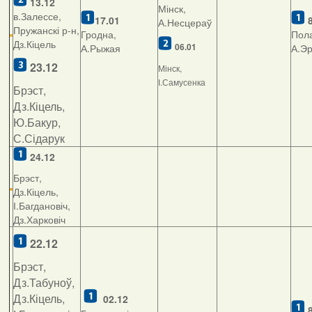
13.12
Мінск,
в.Залессе,
17.01
А.Несцераў
Пружанскі р-н,
Гродна,
Пола
Дз.Кіцель
06.01
А.Рыжая
А.Э
23.12
Мінск,
І.Самусенка
Брэст,
Дз.Кіцель,
Ю.Бакур,
С.Сідарук
24.12
Брэст,
Дз.Кіцель,
І.Багдановіч,
Дз.Харковіч
22.12
Брэст,
Дз.Табуноў,
Дз.Кіцель,
02.12