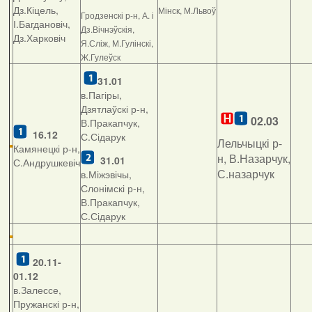
Дз.Кіцель,
Мінск, М.Львоў
Гродзенскі р-н, А. і
І.Багдановіч,
Дз.Вічнэўскія,
Дз.Харковіч
Я.Сліж, М.Гулінскі,
Ж.Гулеўск
31.01
в.Пагіры,
Дзятлаўскі р-н,
02.03
В.Пракапчук,
16.12
С.Сідарук
Лельчыцкі р-
Камянецкі р-н,
н, В.Назарчук,
31.01
С.Андрушкевіч
С.назарчук
в.Міжэвічы,
Слонімскі р-н,
В.Пракапчук,
С.Сідарук
20.11-
01.12
в.Залессе,
Пружанскі р-н,