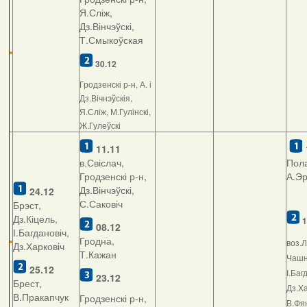
Я.Сліж,
Дз.Вінчэўскі,
Т.Смыкоўская
30.12
Гродзенскі р-н, А. і
Дз.Вічнэўскія,
Я.Сліж, М.Гулінскі,
Ж.Гулеўскі
11.11
в.Свіслач,
Пола
Гродзенскі р-н,
А.Э
Дз.Вінчэўскі,
24.12
С.Саковіч
Брэст,
Дз.Кіцель,
1
08.12
І.Багдановіч,
Гродна,
воз.Л
Дз.Харковіч
Т.Кажан
Чашні
25.12
І.Баг
23.12
Брест,
Дз.Ха
В.Пракапчук
Гродзенскі р-н,
В.Фян