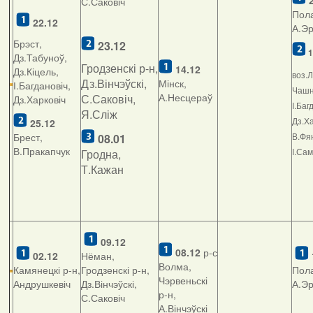
2
С.Саковіч
Пола
22.12
А.Э
Брэст,
23.12
1
Дз.Табуноў,
Гродзенскі р-н,
14.12
Дз.Кіцель,
воз.Л
Дз.Вінчэўскі,
Мінск,
І.Багдановіч,
Чашні
А.Несцераў
С.Саковіч,
Дз.Харковіч
І.Баг
Я.Сліж
Дз.Ха
25.12
Брест,
В.Фян
08.01
В.Пракапчук
І.Са
Гродна,
Т.Кажан
09.12
08.12
р-с
02.12
Нёман,
Волма,
Камянецкі р-н,
Гродзенскі р-н,
Пола
Чэрвеньскі
Андрушкевіч
Дз.Вінчэўскі,
А.Э
р-н,
С.Саковіч
А.Вінчэўскі