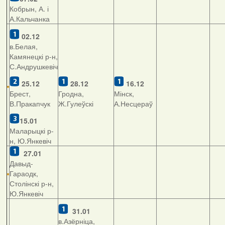
Кобрын, А. і
А.Кальчанка
02.12
в.Белая,
Камянецкі р-н,
С.Андрушкевіч
25.12
28.12
16.12
Брест,
Гродна,
Мінск,
В.Пракапчук
Ж.Гулеўскі
А.Несцераў
15.01
Маларыцкі р-
н, Ю.Янкевіч
27.01
Давыд-
Гараодк,
Столінскі р-н,
Ю.Янкевіч
31.01
в.Азёрніца,