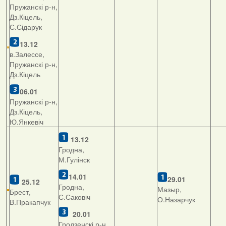
Пружанскі р-н,
Дз.Кіцель,
С.Сідарук
13.12
в.Залессе,
Пружанскі р-н,
Дз.Кіцель
06.01
Пружанскі р-н,
Дз.Кіцель,
Ю.Янкевіч
13.12
Гродна,
М.Гулінск
14.01
29.01
25.12
Гродна,
Мазыр,
Брест,
С.Саковіч
О.Назарчук
В.Пракапчук
20.01
Гродзенскі р-н,