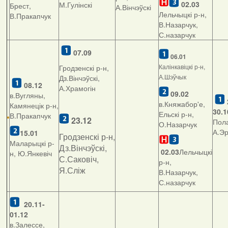
02.03
М.Гулінскі
Брест,
А.Вінчэўскі
Лельчыцкі р-н,
В.Пракапчук
В.Назарчук,
С.назарчук
07.09
06.01
Калінкавіцкі р-н,
Гродзенскі р-н,
А.Шэўчык
Дз.Вінчэўскі,
08.12
А.Храмогін
09.02
в.Вугляны,
в.Княжабор'е,
Камянецік р-н,
30.1
Ельскі р-н,
В.Пракапчук
23.12
Пола
О.Назарчук
А.Э
15.01
Гродзенскі р-н,
Маларыцкі р-
Дз.Вінчэўскі,
02.03
Лельчыцкі
н, Ю.Янкевіч
С.Саковіч,
р-н,
Я.Сліж
В.Назарчук,
С.назарчук
20.11-
01.12
в.Залессе,