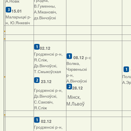
Гродна,
А.Новік
В.Гуменны,
15.01
А.Мікановіч,
Маларыцкі р-
дз.Вінчэўскі
н, Ю.Янкевіч
02.12
Гродзенскі р-н,
08.12
р-с
Я.Сліж,
Волма,
Дз.Вінчэўскі,
Чэрвеньскі
Т.Смыкоўская
р-н,
Пола
А.Вінчэўскі
23.12
А.Э
28.12
Гродзенскі р-н,
Дз.Вінчэўскі,
Мінск,
С.Саковіч,
М.Львоў
Я.Сліж
02.12
Гродзенскі р-н,