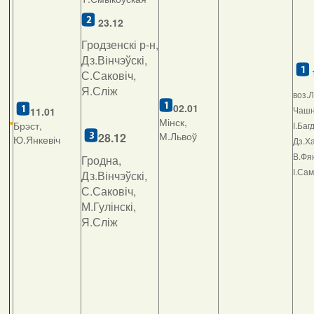
23.12
Гродзенскі р-н,
Дз.Вінчэўскі,
С.Саковіч,
Я.Сліж
воз.Л
02.01
Чашні
11.01
Мінск,
Брэст,
І.Баг
М.Львоў
2
8.12
Ю.Янкевіч
Дз.Ха
В.Фян
Гродна,
І.Са
Дз.Вінчэўскі,
С.Саковіч,
М.Гулінскі,
Я.Сліж