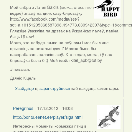
Мой сябра з Латвіі Gaidis (можа, хтось яго і
In
ведае) злавіў на днях саву-бярозаўку
reply
http://www.facebook.com/media/set/?
to
set=a.10151295368587398.494773.630942397&type=1&comment_
by
Глядзіце ўважліва па дрэвах на ўскрайках палеў, павіна
biot
быць і ў нас!
Можа, хто-небудзь жыве на поўначы і мог бы мяне
прыюціць на некалькі дзен? Можна было бы
паспрабаваць палавіць соў. Хто ведае, можа, і ў нас
бярозаўка была б ;) Мой імэйл kitel_apb@tut.by
З павагай,
Дзяніс Кіцель
Увайдзіце
ці
зарэгіструйцеся
каб пакідаць каментары.
Peregrinus
- 17.12.2012 - 16:08
http://pontu.eenet.ee/player/siga.html
In
reply
Интересны моменты кормёжки птиц в
to
дневное время, видовой состав, камера на