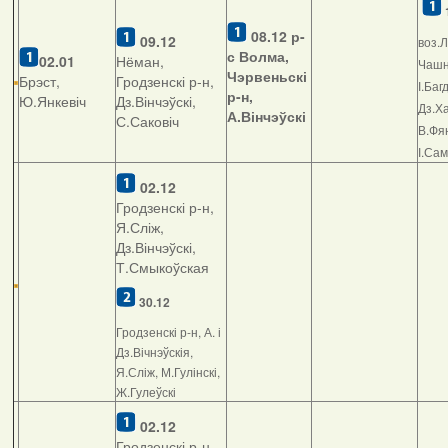
08.12
р-
09.12
воз.Л
с Волма,
02.01
Нёман,
Чашні
Чэрвеньскі
Брэст,
Гродзенскі р-н,
І.Баг
р-н,
Ю.Янкевіч
Дз.Вінчэўскі,
Дз.Ха
А.Вінчэўскі
С.Саковіч
В.Фян
І.Са
02.12
Гродзенскі р-н,
Я.Сліж,
Дз.Вінчэўскі,
Т.Смыкоўская
30.12
Гродзенскі р-н, А. і
Дз.Вічнэўскія,
Я.Сліж, М.Гулінскі,
Ж.Гулеўскі
02.12
Гродзенскі р-н,