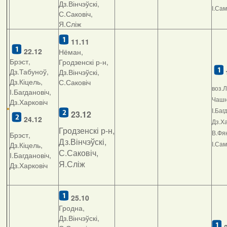
Дз.Вінчэўскі,
І.Са
С.Саковіч,
Я.Сліж
11.11
22.12
Нёман,
Брэст,
Гродзенскі р-н,
Дз.Табуноў,
Дз.Вінчэўскі,
Дз.Кіцель,
С.Саковіч
воз.Л
І.Багдановіч,
Чашні
Дз.Харковіч
І.Баг
23.12
24.12
Дз.Ха
Гродзенскі р-н,
В.Фян
Брэст,
Дз.Вінчэўскі,
І.Са
Дз.Кіцель,
С.Саковіч,
І.Багдановіч,
Я.Сліж
Дз.Харковіч
25.10
Гродна,
Дз.Вінчэўскі,