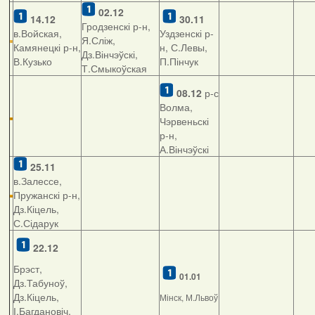
02.12
14.12
30.11
Гродзенскі р-н,
в.Войская,
Уздзенскі р-
Я.Сліж,
Камянецкі р-н,
н, С.Левы,
Дз.Вінчэўскі,
В.Кузько
П.Пінчук
Т.Смыкоўская
08.12
р-с
Волма,
Чэрвеньскі
р-н,
А.Вінчэўскі
25.11
в.Залессе,
Пружанскі р-н,
Дз.Кіцель,
С.Сідарук
22.12
Брэст,
01.01
Дз.Табуноў,
Дз.Кіцель,
Мінск, М.Львоў
І.Багдановіч,