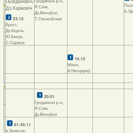
І.Багдановіч,
Гродзенскі р-н,
Пола
Я.Сліж,
Дз.Харковіч
А.Э
Дз.Вінчэўскі,
23.12
Т.Смыкоўская
Брэст,
Дз.Кіцель,
Ю.Бакур,
С.Сідарук
16.12
Мінск,
А.Несцераў
20.01
Гродзенскі р-н,
Я.Сліж,
Дз.Вінчэўскі
01-30.11
в.Залессе,