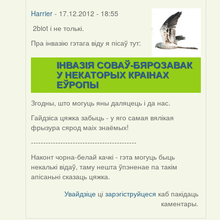
Harrier
- 17.12.2012 - 18:55
2biot і не толькі.
In
reply
Пра інвазію гэтага віду я пісаў тут:
to
by
ІНВАЗІЯ СОВАЎ-БЯРОЗАВАК
svyat08
У НЕКАТОРЫХ КРАІНАХ
ЕЎРОПЫ
Згодны, што могуць яны даляцець і да нас.
Гайдзіса цяжка забыць - у яго самая вялікая
фрызура сярод маіх знаёмых!
-------------------------------------------
Наконт чорна-белай качкі - гэта могуць быць
некалькі відаў, таму нешта ўпэненае па такім
апісаньні сказаць цяжка.
Увайдзіце
ці
зарэгіструйцеся
каб пакідаць
каментары.