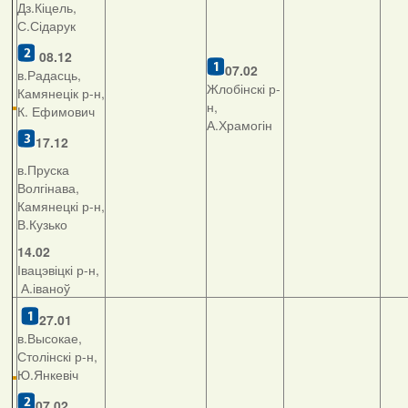
Дз.Кіцель,
С.Сідарук
08.12
07.02
в.Радасць,
Жлобінскі р-
Камянецік р-н,
н,
К. Ефимович
А.Храмогін
17.12
в.Пруска
Волгінава,
Камянецкі р-н,
В.Кузько
14.02
Івацэвіцкі р-н,
А.іваноў
27.01
в.Высокае,
Столінскі р-н,
Ю.Янкевіч
07.02