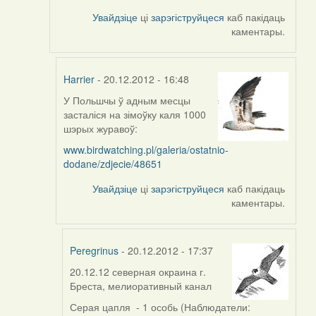
Увайдзіце
ці
зарэгіструйцеся
каб пакідаць
каментары.
Harrier
- 20.12.2012 - 16:48
У Польшчы ў адным месцы
In
засталіся на зімоўку каля 1000
reply
шэрых журавоў:
to
by
www.birdwatching.pl/galeria/ostatnio-
aistok
dodane/zdjecie/48651
Увайдзіце
ці
зарэгіструйцеся
каб пакідаць
каментары.
Peregrinus
- 20.12.2012 - 17:37
20.12.12 северная окраина г.
In
Бреста, мелиоративный канал
reply
to
Серая цапля - 1 особь (Наблюдатели: