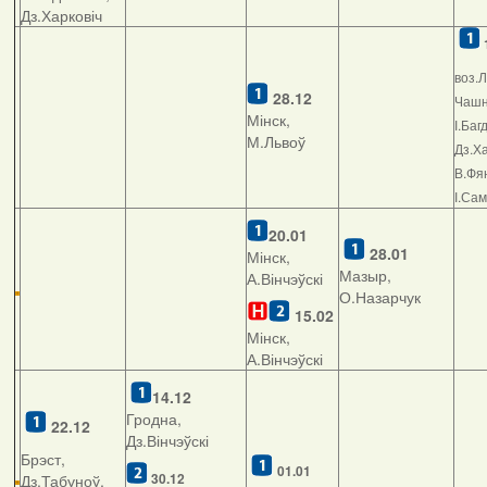
Дз.Харковіч
воз.Л
28.12
Чашні
Мінск,
І.Баг
М.Львоў
Дз.Ха
В.Фян
І.Са
20.01
28.01
Мінск,
Мазыр,
А.Вінчэўскі
О.Назарчук
15.02
Мінск,
А.Вінчэўскі
14.12
Гродна,
22.12
Дз.Вінчэўскі
Брэст,
01.01
30.12
Дз.Табуноў,