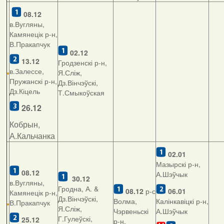
08.12
в.Вугляны,
Камянецік р-н,
В.Пракапчук
02.12
13.12
Гродзенскі р-н,
в.Залессе,
Я.Сліж,
Пружанскі р-н,
Дз.Вінчэўскі,
Дз.Кіцель
Т.Смыкоўская
26.12
Кобрын,
А.Кальчанка
02.01
Мазырскі р-н,
08.12
А.Шэўчык
30.12
в.Вугляны,
Гродна, А. &
08.12
р-с
06.01
Камянецік р-н,
Дз.Вінчэўскі,
Волма,
Калінкавіцкі р-н,
В.Пракапчук
Я.Сліж,
Чэрвеньскі
А.Шэўчык
Г.Гулеўскі,
25.12
р-н,