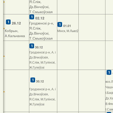
Я.Сліж,
Дз.Вінчэўскі,
Т.Смыкоўская
02.12
26.12
Гродзенскі р-н,
01.01
Я.Сліж,
Кобрын,
Мінск, М.Львоў
Дз.Вінчэўскі,
А.Кальчанка
Т.Смыкоўская
30.12
Гродзенскі р-н, А. і
Дз.Вічнэўскія,
Я.Сліж, М.Гулінскі,
Ж.Гулеўскі
30.12
воз.Л
Чашні
Гродзенскі р-н, А. і
І.Баг
Дз.Вічнэўскія,
Дз.Ха
Я.Сліж, М.Гулінскі,
В.Фян
Ж.Гулеўскі
І.Са