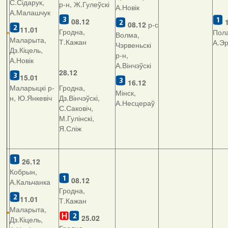
С.Сідарук,
р-н, Ж.Гулеўскі
А.Новік
А.Малашчук
08.12
08.12
р-с
11.01
Гродна,
Пола
Волма,
Маларыта,
Т.Кажан
А.Э
Чэрвеньскі
Дз.Кіцель,
р-н,
А.Новік
А.Вінчэўскі
28.12
15.01
16.12
Маларыцкі р-
Гродна,
Мінск,
н, Ю.Янкевіч
Дз.Вінчэўскі,
А.Несцераў
С.Саковіч,
М.Гулінскі,
Я.Сліж
26.12
Кобрын,
08.12
А.Кальчанка
Гродна,
11.01
Т.Кажан
Маларыта,
25.02
Дз.Кіцель,