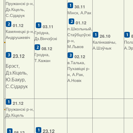
Пружанскі р-н,
30.11
Дз.Кіцель,
Мінск, А.Рак
С.Сідарук
01.1
2
01.12
03.11
п.Школьный,
Камянецкі р-н,
Грoдна,
Стаўбцоўскі
26.10
Андрушкевіч
Дз.Вінчэўскі
р-н,
Калінкавічы,
Пола
М.Львов
А.Шэўчык
А.Э
08.12
Гродна,
23.12
02.12
Т.Кажан
в.Талька,
Брэст,
Пухавіцкі р-
Дз.Кіцель,
н, А.Рак,
Ю.Бакур,
А.Новік
С.Сідарук
21.12
Пружанскі р-н,
Дз.Кіцель
23.12
08.12