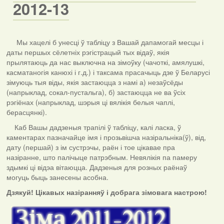
2012-13
Мы хацелі б унесці ў табліцу з Вашай дапамогай месцы і
даты першых сёлетніх рэгістрацый тых відаў, якія
прылятаюць да нас выключна на зімоўку (чачоткі, амялушкі,
касматаногія канюхі і г.д.) і таксама прасачыць дзе ў Беларусі
зімуюць тыя віды, якія застаюцца з намі а) незаўсёды
(напрыклад, сокал-пустальга), б) застаюцца не ва ўсіх
рэгіёнах (напрыклад, шэрыя ці вялікія белыя чаплі,
берасцянкі).
Каб Вашы дадзеныя трапілі ў табліцу, калі ласка, ў
каментарах пазначайце імя і прозьвішча назіральніка(ў), від,
дату (першай) з ім сустрэчы, раён і тое цікавае пра
назіранне, што палічыце патрэбным. Невялікія па памеру
здымкі ці відэа вітаюцца. Дадзеныя для розных раёнаў
могуць быць занесены асобна.
Дзякуй! Цікавых назіранняў і добрага зімовага настрою!