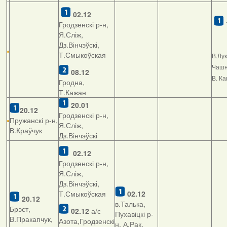
02.12
Гродзенскі р-н,
Я.Сліж,
Дз.Вінчэўскі,
Т.Смыкоўская
В.Лу
Чашні
08.12
В. К
Гродна,
Т.Кажан
20.01
20.12
Гродзенскі р-н,
Пружанскі р-н,
Я.Сліж,
В.Краўчук
Дз.Вінчэўскі
02.12
Гродзенскі р-н,
Я.Сліж,
Дз.Вінчэўскі,
Т.Смыкоўская
02.12
20.12
в.Талька,
Брэст,
02.12
а/с
Пухавіцкі р-
В.Пракапчук,
Азота,Гродзенскі
н, А.Рак,