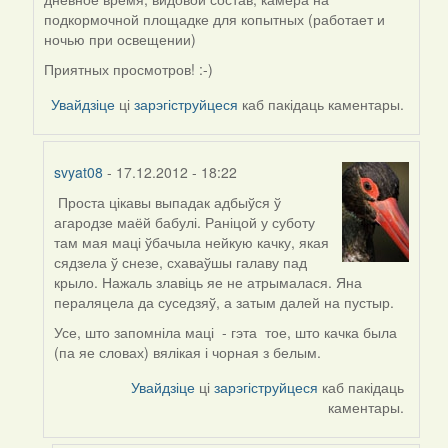
by
подкормочной площадке для копытных (работает и
biot
ночью при освещении)
Приятных просмотров! :-)
Увайдзіце
ці
зарэгіструйцеся
каб пакідаць каментары.
svyat08
- 17.12.2012 - 18:22
Проста цікавы выпадак адбыўся ў
In
агародзе маёй бабулі. Раніцой у суботу
reply
там мая маці ўбачыла нейкую качку, якая
to
сядзела ў снезе, схаваўшы галаву пад
by
крыло. Нажаль злавіць яе не атрымалася. Яна
Peregrinus
пераляцела да суседзяў, а затым далей на пустыр.
Усе, што запомніла маці - гэта тое, што качка была
(па яе словах) вялікая і чорная з белым.
Увайдзіце
ці
зарэгіструйцеся
каб пакідаць
каментары.