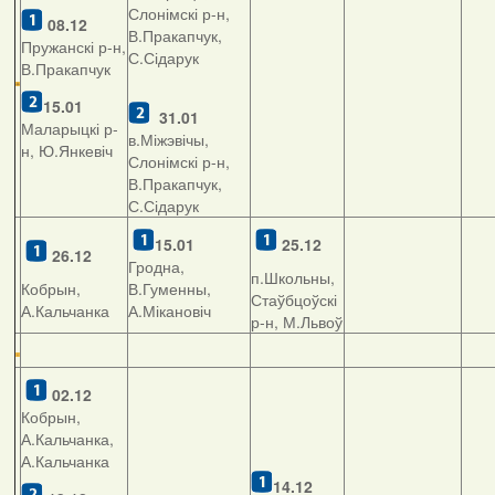
Слонімскі р-н,
08.12
В.Пракапчук,
Пружанскі р-н,
С.Сідарук
В.Пракапчук
15.01
31.01
Маларыцкі р-
в.Міжэвічы,
н, Ю.Янкевіч
Слонімскі р-н,
В.Пракапчук,
С.Сідарук
15.01
25.12
26.12
Гродна,
п.Школьны,
Кобрын,
В.Гуменны,
Стаўбцоўскі
А.Кальчанка
А.Мікановіч
р-н, М.Львоў
02.12
Кобрын,
А.Кальчанка,
А.Кальчанка
14.12