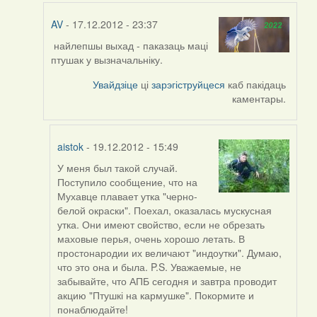
AV
- 17.12.2012 - 23:37
найлепшы выхад - паказаць маці
In
птушак у вызначальніку.
reply
to
Увайдзіце
ці
зарэгіструйцеся
каб пакідаць
by
каментары.
svyat08
aistok
- 19.12.2012 - 15:49
У меня был такой случай.
In
Поступило сообщение, что на
reply
Мухавце плавает утка "черно-
to
белой окраски". Поехал, оказалась мускусная
by
утка. Они имеют свойство, если не обрезать
AV
маховые перья, очень хорошо летать. В
простонародии их величают "индоутки". Думаю,
что это она и была. P.S. Уважаемые, не
забывайте, что АПБ сегодня и завтра проводит
акцию "Птушкі на кармушке". Покормите и
понаблюдайте!