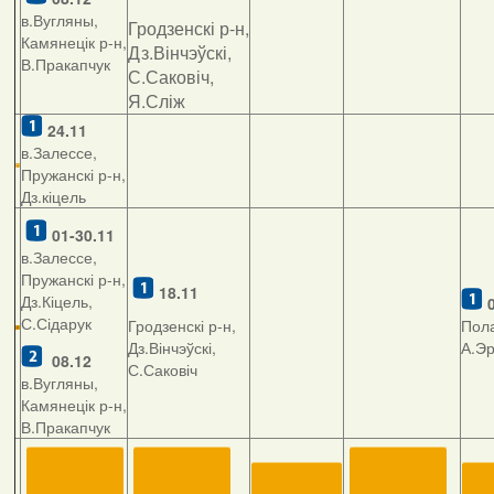
в.Вугляны,
Гродзенскі р-н,
Камянецік р-н,
Дз.Вінчэўскі,
В.Пракапчук
С.Саковіч,
Я.Сліж
24.11
в.Залессе,
Пружанскі р-н,
Дз.кіцель
01-30.11
в.Залессе,
Пружанскі р-н,
18.11
Дз.Кіцель,
С.Сідарук
Гродзенскі р-н,
Пола
Дз.Вінчэўскі,
А.Э
08.12
С.Саковіч
в.Вугляны,
Камянецік р-н,
В.Пракапчук