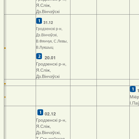
Я.Сліж,
Дз.Вінчэўскі
31.12
Гродзенскі р-н,
Дз.Вінчэўскі,
В.Фянчук, С.Левы,
В.Лукшыц
20.01
Гродзенскі р-н,
Я.Сліж,
Дз.Вінчэўскі
Міёр
І.Па
02.12
Гродзенскі р-н,
Я.Сліж,
Дз.Вінчэўскі,
Т.Смыкоўская