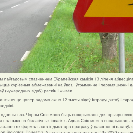
ым паўгадовым спазненнем Еўрапейская камісія 13 ліпеня абвесціл
жыццё сур’ёзныя абмежаванні на ўвоз, ўтрыманне і перамяшчэнні 
аў (чужародных відаў) раслін і жывёл.
нтыненце цяпер вядома ажно 12 тысяч відаў-інтрадуцэнтаў і сярод 
коднікі.
однены т.зв. Чорны Спіс можа быць выкарыстаны для прыярытэзацыі
 палітыка па біялагічных інвазіях. Аднак Спіс можна выкарыстаць 
ыстання як фармальнага індыкатара прагрэсу ў дасягненні пастаўл
 on Biological Diversity). Адна з іх кажа пра тое, што “Да 2020 году