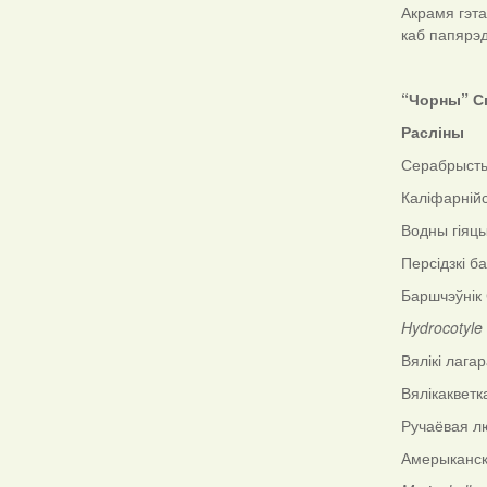
Акрамя гэта
каб папярэ
“Чорны” Сп
Расліны
Серабрыст
Каліфарній
Водны гіяц
Персідзкі б
Баршчэўнік
Hydrocotyle
Вялікі лага
Вялікакветк
Ручаёвая л
Амерыканск