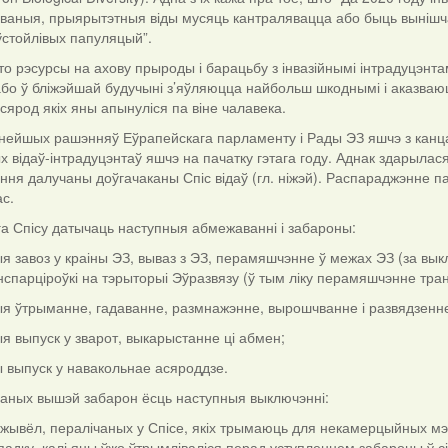
ваныя, прыярытэтныя віды мусяць кантралявацца або быць вынішча
ўстойлівых папуляцый”.
што рэсурсы на ахову прыроды і барацьбу з інвазійнымі інтрадуцэн
або ў бліжэйшай будучыні з’яўляюцца найбольш шкоднымі і аказваю
 сярод якіх яны апынуліся па віне чалавека.
нейшых рашэнняў Еўрапейскага парламенту і Рады ЭЗ яшчэ з канца 
 відаў-інтрадуцэнтаў яшчэ на пачатку гэтага году. Аднак здарылася
ня далучаны доўгачаканы Спіс відаў (гл. ніжэй). Распараджэнне пач
ас.
ага Спісу датычаць наступныя абмежаванні і забароны:
 завоз у краіны ЭЗ, вываз з ЭЗ, перамяшчэнне ў межах ЭЗ (за выкл
спарціроўкі на тэрыторыі Эўразвязу (ў тым ліку перамяшчэнне тра
 ўтрыманне, гадаванне, размнажэнне, вырошчванне і развядзенне, ў
 выпуск у зварот, выкарыстанне ці абмен;
 выпуск у навакольнае асяроддзе.
чаных вышэй забарон ёсць наступныя выключэнні:
 жывёл, пералічаных у Спісе, якіх трымаюць для некамерцыйных мэт
падку, калі яны ўжо ўтрымліваліся перад уступленнем забароны ў 