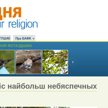
ТУШАК
Пра БАФК
НІЯ ФОТАЗДЫМКІ
іс найбольш небяспечных