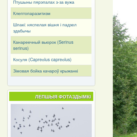
Птушыны пярэпалах з-за вужа
Клептопаразитизм
Шпакі: няспелая вішня і падзел
здабычы
Канареечный вьюрок (Serinus
serinus)
Косуля (Capreоlus capreоlus)
Зімовая бойка качароў крыжанкі
ЛЕПШЫЯ ФОТАЗДЫМКІ