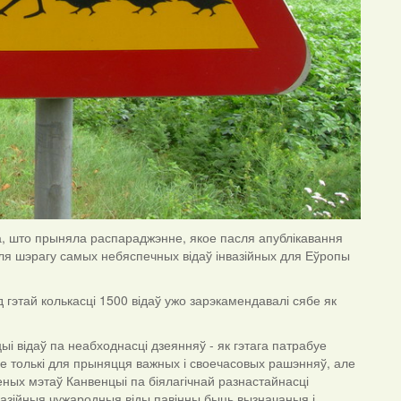
а, што прыняла распараджэнне, якое пасля апублікавання
для шэрагу самых небяспечных відаў інвазійных для Еўропы
гэтай колькасці 1500 відаў ужо зарэкамендавалі сябе як
 відаў па неабходнасці дзеянняў - як гэтага патрабуе
не толькі для прыняцця важных і своечасовых рашэнняў, але
еных мэтаў Канвенцыі па біялагічнай разнастайнасці
 інвазійныя чужародныя віды павінны быць вызначаныя і