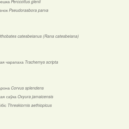
вешка
Perccottus
glenii
бачок
Pseudorasbora
parva
ithobates
catesbeianus
(
Rana
catesbeiana
)
ая чарапаха
Trachemys
scripta
арона
Corvus
splendens
ая саўка
Oxyura
jamaicensis
ібіс
Threskiornis
aethiopicus