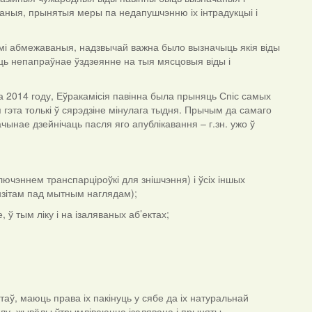
ныя, прынятыя меры па недапушчэнню іх інтрадукцыі і
тамі абмежаваныя, надзвычай важна было вызначыць якія віды
ць непапраўнае ўздзеянне на тыя мясцовыя віды і
2014 году, Еўракамісія павінна была прыняць Спіс самых
 гэта толькі ў сярэдзіне мінулага тыдня. Прычым да самаго
ынае дзейнічаць пасля яго апублікавання – г.зн. ужо ў
ючэннем транспарціроўкі для знішчэння) і ўсіх іншых
нзітам пад мытным наглядам);
 тым ліку і на ізаляваных аб’ектах;
аў, маюць права іх пакінуць у сябе да іх натуральнай
сілу, жывёлы ўтрымліваюцца ізалявана і прыняты