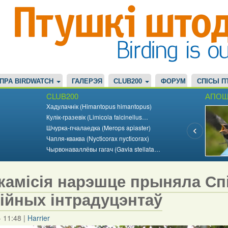
ПРА BIRDWATCH
ГАЛЕРЭЯ
CLUB200
ФОРУМ
СПІСЫ П
CLUB200
АПОШ
Хадулачнік (Himantopus himantopus)
Кулік-гразевік (Limicola falcinellus…
Шчурка-пчалаедка (Merops apiaster)
Чапля-кваква (Nycticorax nycticorax)
Чырвонаваллёвы гагач (Gavia stellata…
камісія нарэшце прыняла Сп
зійных інтрадуцэнтаў
- 11:48
|
Harrier