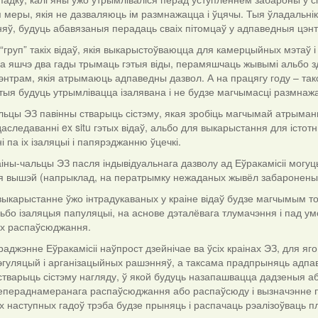
меры, якія не дазваляюць ім размнажацца і ўцячы. Тыя ўладальнікі
яў, будуць абавязаныя перадаць сваіх пітомцаў у адпаведныя цэн
 “груп” такіх відаў, якія выкарыстоўваюцца для камерцыйных мэтаў
а яшчэ два гады трымаць гэтыя віды, перамяшчаць жывымі альбо зд
энтрам, якія атрымаюць адпаведны дазвол. А на працягу году – т
тыя будуць утрымлівацца ізалявана і не будзе магчымасці размнаж
льцы ЭЗ павінны стварыць сістэму, якая зробіць магчымай атрыманне
аследаванні ex situ гэтых відаў, альбо для выкарыстання для іст
 па іх ізаляцыі і папярэджанню ўцечкі.
іны-чальцы ЭЗ пасля індывідуальнага дазволу ад Еўракамісіі могу
я вышэй (напрыклад, на ператрымку нежаданых жывёл забароненых
ыкарыстанне ўжо інтрадукаваных у краіне відаў будзе магчымым толь
ьбо ізаляцыя папуляцыі, на аснове дэталёвага тлумачэння і пад 
іх распаўсюджання.
аджэнне Еўракамісіі наўпрост дзейнічае ва ўсіх краінах ЭЗ, для яг
эгуляцый і арганізацыйных рашэнняў, а таксама прадпрыняць адпа
тварыць сістэму нагляду, ў якой будуць назапашвацца дадзеныя аб
непераднамеранага распаўсюджання або распаўсюду і вызначэнне пр
х наступных гадоў трэба будзе прыняць і распачаць рэалізоўваць 