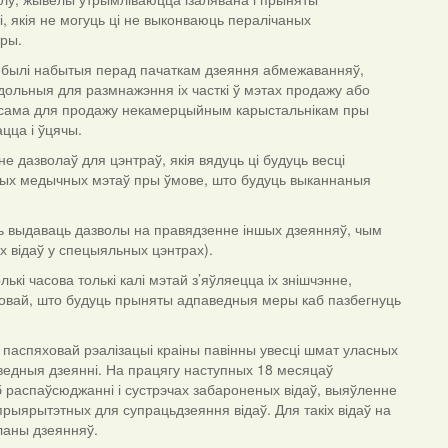
, якія не могуць ці не выконваюць пералічаных
тры.
 і былі набытыя перад пачаткам дзеяння абмежаванняў,
ольныя для размнажэння іх часткі ў мэтах продажу або
аксама для продажу некамерцыйным карыстальнікам пры
ацца і ўцячы.
 дазволаў для цэнтраў, якія вядуць ці будуць весці
отных медычных мэтаў пры ўмове, што будуць выканнаныя
ць выдаваць дазволы на правядзенне іншых дзеянняў, чым
 відаў у спецыяльных цэнтрах).
кі часова толькі калі мэтай з’яўляецца іх знішчэнне,
умовай, што будуць прыняты адпаведныя меры каб пазбегнуць
о паспяховай рэалізацыі краіны павінны увесці шмат уласных
ведныя дзеянні. На працягу наступных 18 месяцаў
 распаўсюджанні і сустрэчах забароненых відаў, выяўленне
ыярытэтных для супрацьдзеяння відаў. Для такіх відаў на
планы дзеянняў.