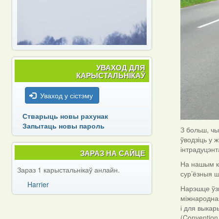
УВАХОД ДЛЯ
КАРЫСТАЛЬНІКАЎ
Уваход у сістэму
Стварыць новы рахунак
Запытаць новы пароль
З больш, ч
ўводзіць у 
інтрадуцэнт
ЗАРАЗ НА САЙЦЕ
На нашым ка
Зараз 1 карыстальнікаў анлайн.
сур’ёзныя ш
Harrier
Нарэшце ўзг
міжнародная
і для выкар
(Convention