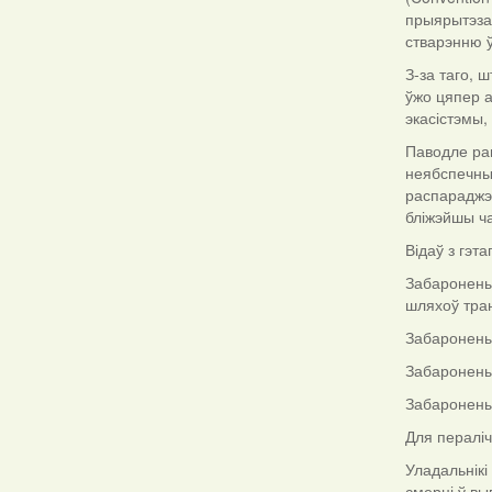
прыярытэза
стварэнню 
З-за таго, 
ўжо цяпер 
экасістэмы,
Паводле ра
неябспечных
распараджэн
бліжэйшы ч
Відаў з гэт
Забароненыя
шляхоў тран
Забароненыя
Забароненыя
Забаронены
Для пералі
Уладальнікі
смерці ў вы