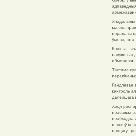
адпаведныя 
абмежаванн
Уладальнікі
маюць прав
перадачы ц
ўмове, што 
Краіны – ча
навуковыя д
абмежаванні
Таксама кра
пералічаны
Гандлёвае в
кантроль ал
далейшага 
Хаця распар
прававых р
неабходна с
шляхоў іх 
працягу тро