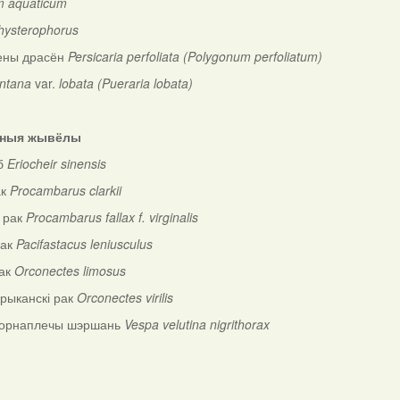
m aquaticum
hysterophorus
ены драсён
Persicaria perfoliata (Polygonum perfoliatum)
ntana
var.
lobata (Pueraria lobata)
тныя жывёлы
аб
Eriocheir
sinensis
ак
Procambarus
clarkii
 рак
Procambarus fallax f. virginalis
рак
Pacifastacus
leniusculus
рак
Orconectes
limosus
ерыканскі рак
Orconectes
virilis
чорнаплечы шэршань
Vespa
velutina
nigrithorax