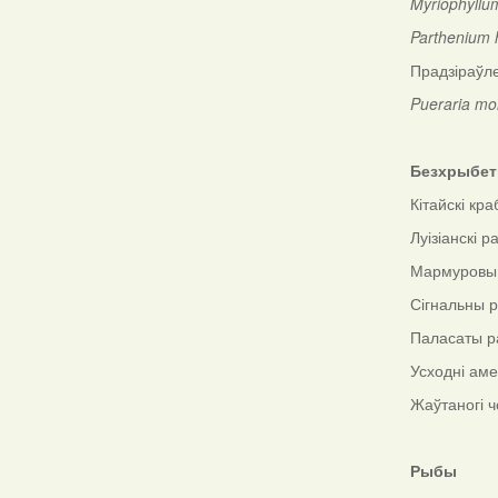
Myriophyllu
Parthenium 
Прадзіраўл
Pueraria mo
Безхрыбе
Кітайскі кр
Луізіанскі р
Мармуровы
Сігнальны 
Паласаты 
Усходні ам
Жаўтаногі 
Рыбы