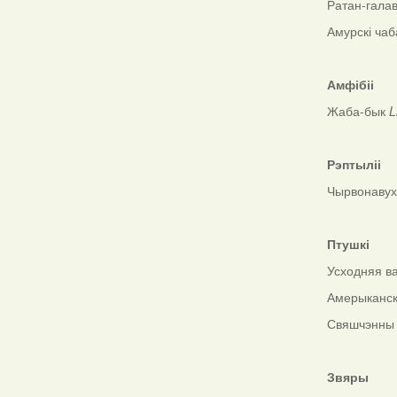
Ратан-гала
Амурскі ча
Амфібіі
Жаба-бык
L
Рэптыліі
Чырвонавух
Птушкі
Усходняя в
Амерыканск
Свяшчэнны 
Звяры