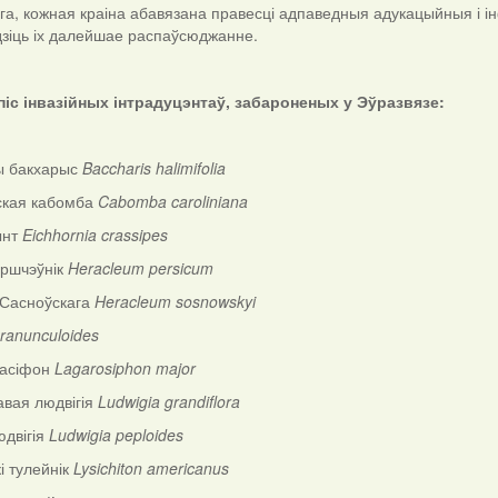
га, кожная краіна абавязана правесці адпаведныя адукацыйныя і і
дзіць іх далейшае распаўсюджанне.
іс інвазійных інтрадуцэнтаў, забароненых у Эўразвязе:
ы бакхарыс
Baccharis
halimifolia
ская кабомба
Cabomba
caroliniana
ынт
Eichhornia
crassipes
аршчэўнік
Heracleum
persicum
 Сасноўскага
Heracleum
sosnowskyi
ranunculoides
расіфон
Lagarosiphon
major
авая людвігія
Ludwigia
grandiflora
юдвігія
Ludwigia
peploides
і тулейнік
Lysichiton
americanus