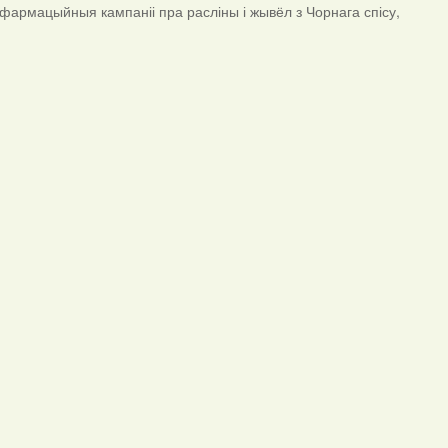
нфармацыйныя кампаніі пра расліны і жывёл з Чорнага спісу,