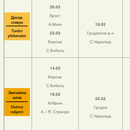
20.03
Брэст
А.Мініч
18.02
23.03
Гродзенскі р-н
Бяроза
С.Чарапіца
С.Бобель
14.02
Бяроза
С.Бобель
19.02
24.02
Кобрын
Гродна
А. і Я. Страчукі
С.Чарапіца