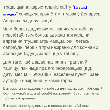
Традыцыйна карыстальнікі сайту "
Птушкі
"
сочаць за прылётам птушак ў Беларусь.
штодня
Запрашаем далучыцца!
Чым больш дадзеных мы занясем у табліцу
прылётаў, тым больш адэкватная карціна
вяртання птушак атрымаецца. Як і летась,
сапраўды першыя тры назіранні для кожнай з
абласцей будуць заносіцца ў табліцу.
Для таго, каб Вашае назіранне трапіла ў
табліцу, пакіньце пра яго інфармацыю (від,
дату, месца – бліжэйшы населены пункт і раён,
аўтар(ы) назірання) у каментарах
.
Выкарыстанне дадзеных з табліцы для навуковых публікацый
без пісьмовай згоды аўтара(ў) назіранняў і без спасылкі на
табліцу забаронена.
Выкарыстанне дадзеных для ненавуковых публікацый