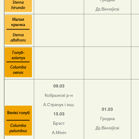
Дз.Вінчэўскі
09.03
Кобрынскі р-н
А.Страчук і інш.
01.03
15.03
Гродна
Брэст
Дз.Вінчэўскі
А.Мініч