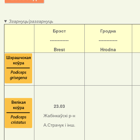
Згарнуць/разгарнуць
Б
рэст
Гродна
------------
------------
Brest
Hrodna
23.03
Жабінкаўскі р-н
А.Страчук і інш.