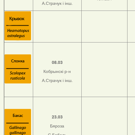
А.Страчук і інш.
08.03
Кобрынскі р-н
А.Страчук і інш.
23.03
Бяроза
С.Бобель