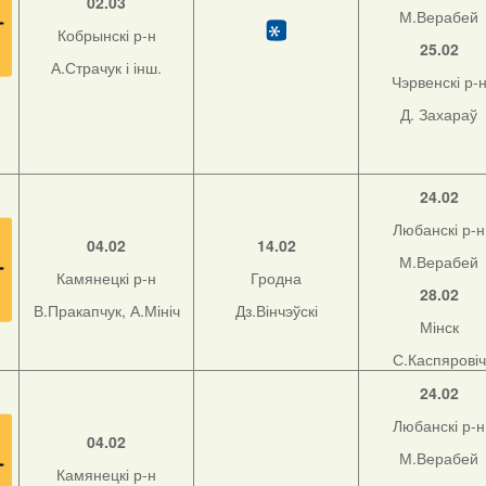
02.03
М.Верабей
Кобрынскі р-н
25.02
А.Страчук і інш.
Чэрвенскі р-
Д. Захараў
24.02
Любанскі р-н
04.02
14.02
М.Верабей
Камянецкі р-н
Гродна
28.02
В.Пракапчук, А.Мініч
Дз.Вінчэўскі
Мінск
С.Каспяровіч
24.02
Любанскі р-н
04.02
М.Верабей
Камянецкі р-н