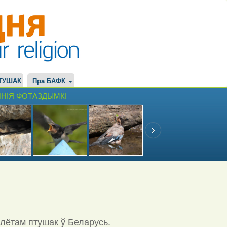
ТУШАК
Пра БАФК
НІЯ ФОТАЗДЫМКІ
ылётам птушак ў Беларусь.