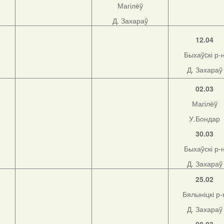
Магілёў
Д. Захараў
12.04
Быхаўcкі р-
Д. Захараў
02.03
Магілёў
У.Бондар
30.03
Быхаўскі р-
Д. Захараў
25.02
Бялыніцкі р-
Д. Захараў