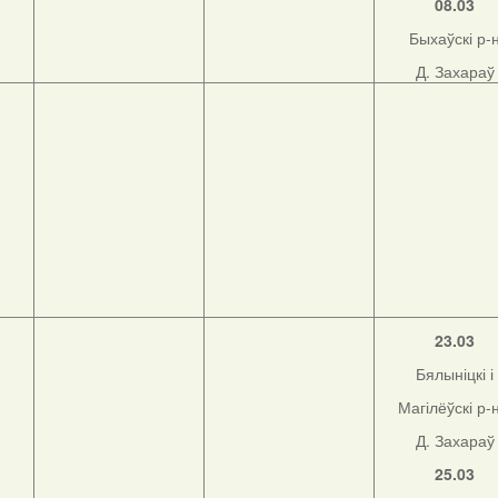
08.03
Быхаўскі р-
Д. Захараў
23.03
Бялыніцкі і
Магілёўскі р-
Д. Захараў
25.03