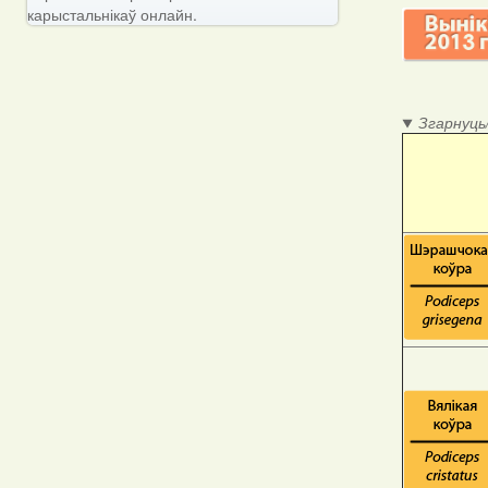
карыстальнікаў онлайн.
Згарнуць