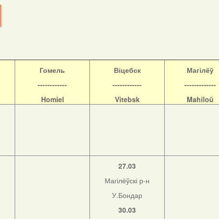
Гомель
Віцебск
Магілёў
------------
------------
-------------
Homiel
Vitebsk
Mahiloŭ
27.03
Магілёўскі р-н
У.Бондар
30.03