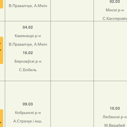
02.03
В.Пракапчук, А.Мініч
Мінскі р-н
С.Каспяровіч
04.02
Камянецкі р-н
В.Пракапчук, А.Мініч
16.02
Бярозаўскі р-н
С.Бобель
09.03
10.03
Кобрынскі р-н
Любанскі р-н
А.Страчук і інш.
М.Верабей