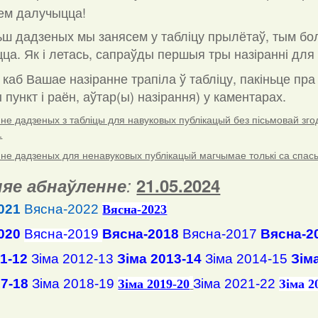
ем далучыцца!
ш дадзеных мы занясем у табліцу прылётаў, тым бо
ца. Як і летась, сапраўды першыя тры назіранні для 
 каб Вашае назіранне трапіла ў табліцу, пакіньце пр
пункт і раён, аўтар(ы) назірання) у каментарах
.
е дадзеных з табліцы для навуковых публікацый без пісьмовай згоды
.
е дадзеных для ненавуковых публікацый магчымае толькі са спасылк
яе абнаўленне
:
21.05.2024
021
Вясна-2022
Вясна
-2023
020
Вясна-2019
Вясна-2018
Вясна-2017
Вясна-2
11-12
Зіма 2012-13
Зіма 2013-14
Зіма 2014-15
Зім
17-18
Зіма 2018-19
Зіма 2021-22
Зіма 2019-20
Зіма 2