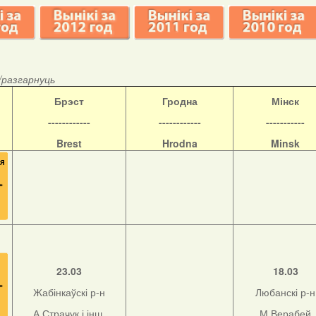
/разгарнуць
Б
рэст
Гродна
Мінск
------------
------------
-----------
Brest
Hrodna
Minsk
23.03
18.03
Жабінкаўскі р-н
Любанскі р-н
А.Страчук і інш.
М.Верабей