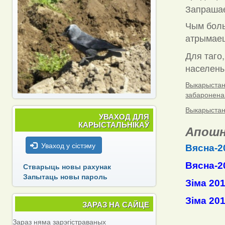
Запраша
Чым боль
атрымаец
Для таго,
населены 
Выкарыстанн
забаронена
Выкарыстанн
УВАХОД ДЛЯ
КАРЫСТАЛЬНІКАЎ
Апошн
Уваход у сістэму
Вясна-2
Вясна-2
Стварыць новы рахунак
Запытаць новы пароль
Зіма 20
Зіма 20
ЗАРАЗ НА САЙЦЕ
Зараз няма зарэгістраваных