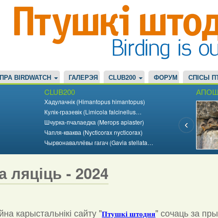
ПРА BIRDWATCH
ГАЛЕРЭЯ
CLUB200
ФОРУМ
СПІСЫ П
CLUB200
АПОШ
Хадулачнік (Himantopus himantopus)
Кулік-гразевік (Limicola falcinellus…
Шчурка-пчалаедка (Merops apiaster)
Чапля-кваква (Nycticorax nycticorax)
Чырвонаваллёвы гагач (Gavia stellata…
а ляціць - 2024
на карыстальнікі сайту "
"
сочаць за пр
Птушкі штодня