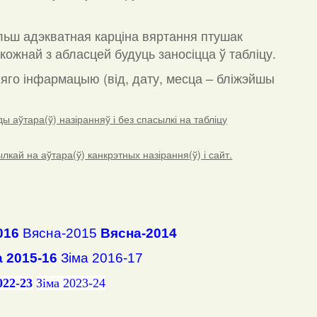
льш адэкватная карціна вяртання птушак
кожнай з абласцей будуць заносіцца ў табліцу.
а яго інфармацыю (від, дату, месца – бліжэйшы
 аўтара(ў) назіранняў і без спасылкі на табліцу
ай на аўтара(ў) канкрэтных назірання(ў) і сайт.
016
Вясна-2015
Вясна-2014
а 2015-16
Зіма 2016-17
022-23
Зіма 2023-24