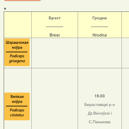
Б
рэст
Гродна
------------
------------
Brest
Hrodna
19.03
Бераставіцкі р-н
Дз.Вінчэўскі і
С.Панькова