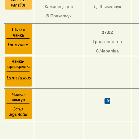
Камянецкі р-н
Дз.Шыманчук
В.Пракапчук
27.02
Гродзенскі р-н
С.Чарапіца