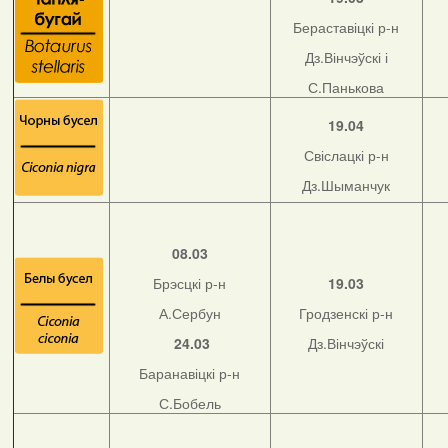
Бераставіцкі р-н
Дз.Вінчэўскі і
С.Панькова
19.04
Свіслацкі р-н
Дз.Шыманчук
08.03
Брэсцкі р-н
19.03
А.Сербун
Гродзенскі р-н
24.03
Дз.Вінчэўскі
Баранавіцкі р-н
С.Бобель