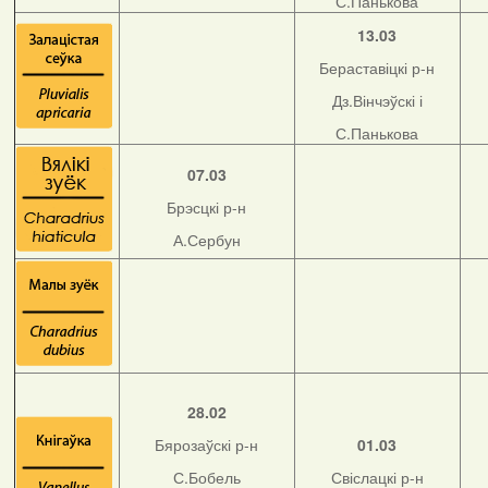
С.Панькова
13.03
Бераставіцкі р-н
Дз.Вінчэўскі і
С.Панькова
07.03
Брэсцкі р-н
А.Сербун
28.02
Бярозаўскі р-н
01.03
С.Бобель
Свіслацкі р-н