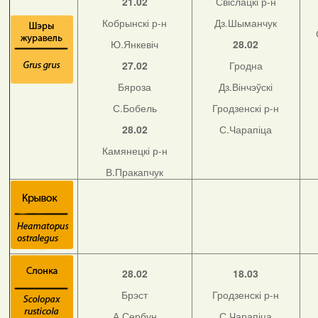
21.02
Свіслацкі р-н
Кобрынскі р-н
Дз.Шыманчук
Ю.Янкевіч
28.02
27.02
Гродна
Бяроза
Дз.Вінчэўскі
С.Бобель
Гродзенскі р-н
28.02
С.Чарапіца
Камянецкі р-н
В.Пракапчук
28.02
18.03
Брэст
Гродзенскі р-н
А.Сербун
С.Чарапіца