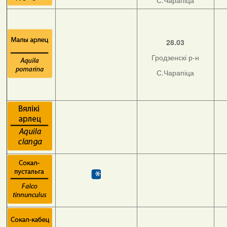
С.Чарапіца
28.03
Гродзенскі р-н
С.Чарапіца