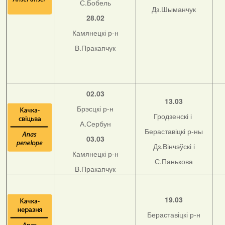
С.Бобель
Дз.Шыманчук
28.02
Камянецкі р-н
В.Пракапчук
02.03
13.03
Брэсцкі р-н
Гродзенскі і
А.Сербун
Бераставіцкі р-ны
03.03
Дз.Вінчэўскі і
Камянецкі р-н
С.Панькова
В.Пракапчук
19.03
Бераставіцкі р-н