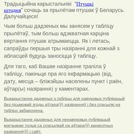
Традыцыйна карыстальнікі "
Птушкі
"
сочаць за прылётам птушак ў Беларусь.
штодня
Далучайцеся!
Чым больш дадзеных мы занясем у табліцу
прылётаў, тым больш адэкватная карціна
вяртання птушак атрымаецца. Як і летась,
сапраўды першыя тры назіранні для кожнай з
абласцей будуць заносіцца ў табліцу.
Для таго, каб Вашае назіранне трапіла ў
табліцу, пакіньце пра яго інфармацыю (від,
дату, месца – бліжэйшы населены пункт і раён,
аўтар(ы) назірання) у каментарах
.
Выкарыстанне дадзеных з табліцы для навуковых публікацый
без пісьмовай згоды аўтара(ў) назіранняў і без спасылкі на
табліцу забаронена.
Выкарыстанне дадзеных для ненавуковых публікацый
магчымае толькі са спасылкай на аўтара(ў) канкрэтных
назірання(ў) і сайт.