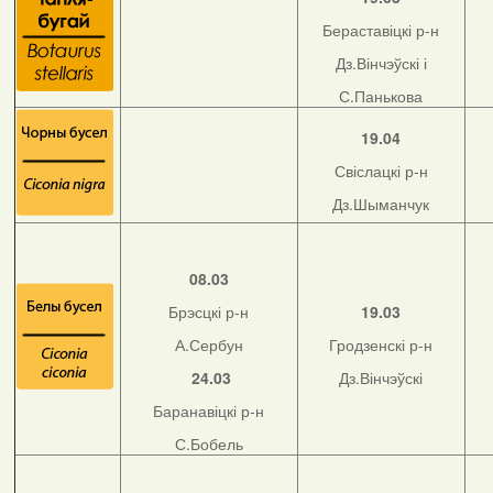
Бераставіцкі р-н
Дз.Вінчэўскі і
С.Панькова
19.04
Свіслацкі р-н
Дз.Шыманчук
08.03
Брэсцкі р-н
19.03
А.Сербун
Гродзенскі р-н
24.03
Дз.Вінчэўскі
Баранавіцкі р-н
С.Бобель