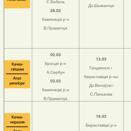
С.Бобель
Дз.Шыманчук
28.02
Камянецкі р-н
В.Пракапчук
02.03
13.03
Брэсцкі р-н
Гродзенскі і
А.Сербун
Бераставіцкі р-ны
03.03
Дз.Вінчэўскі і
Камянецкі р-н
С.Панькова
В.Пракапчук
19.03
Бераставіцкі р-н