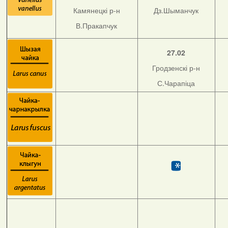
Камянецкі р-н
Дз.Шыманчук
В.Пракапчук
27.02
Гродзенскі р-н
С.Чарапіца