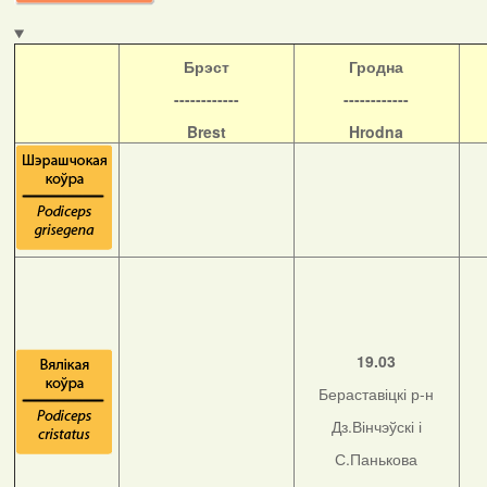
Б
рэст
Гродна
------------
------------
Brest
Hrodna
19.03
Бераставіцкі р-н
Дз.Вінчэўскі і
С.Панькова