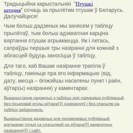
Традыцыйна карыстальнікі "
Птушкі
"
сочаць за прылётам птушак ў Беларусь.
штодня
Далучайцеся!
Чым больш дадзеных мы занясем у табліцу
прылётаў, тым больш адэкватная карціна
вяртання птушак атрымаецца. Як і летась,
сапраўды першыя тры назіранні для кожнай з
абласцей будуць заносіцца ў табліцу.
Для таго, каб Вашае назіранне трапіла ў
табліцу, пакіньце пра яго інфармацыю (від,
дату, месца – бліжэйшы населены пункт і раён,
аўтар(ы) назірання) у каментарах
.
Выкарыстанне дадзеных з табліцы для навуковых публікацый
без пісьмовай згоды аўтара(ў) назіранняў і без спасылкі на
табліцу забаронена.
Выкарыстанне дадзеных для ненавуковых публікацый
магчымае толькі са спасылкай на аўтара(ў) канкрэтных
назірання(ў) і сайт.