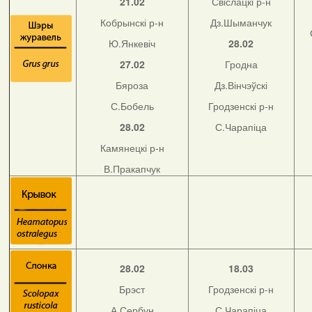
21.02
Свіслацкі р-н
Кобрынскі р-н
Дз.Шыманчук
Ю.Янкевіч
28.02
27.02
Гродна
Бяроза
Дз.Вінчэўскі
С.Бобель
Гродзенскі р-н
28.02
С.Чарапіца
Камянецкі р-н
В.Пракапчук
28.02
18.03
Брэст
Гродзенскі р-н
А.Сербун
С.Чарапіца