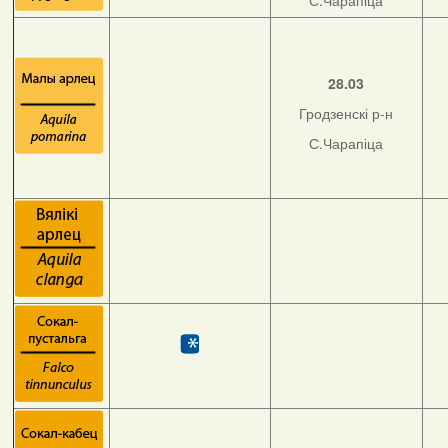
С.Чарапіца
28.03
Гродзенскі р-н
С.Чарапіца