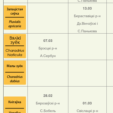
С.Панькова
13.03
Бераставіцкі р-н
Дз.Вінчэўскі і
С.Панькова
07.03
Брэсцкі р-н
А.Сербун
28.02
Бярозаўскі р-н
01.03
С.Бобель
Свіслацкі р-н