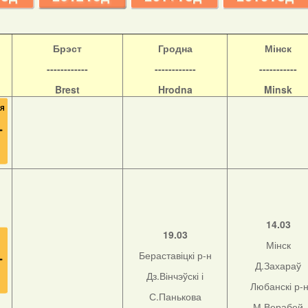
Б
рэст
Гродна
Мінск
------------
------------
-----------
Brest
Hrodna
Minsk
14.03
19.03
Мінск
Бераставіцкі р-н
Д.Захараў
Дз.Вінчэўскі і
Любанскі р-
С.Панькова
М.Верабей