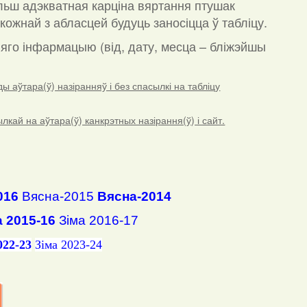
льш адэкватная карціна вяртання птушак
кожнай з абласцей будуць заносіцца ў табліцу.
а яго інфармацыю (від, дату, месца – бліжэйшы
 аўтара(ў) назіранняў і без спасылкі на табліцу
ай на аўтара(ў) канкрэтных назірання(ў) і сайт.
016
Вясна-2015
Вясна-2014
а 2015-16
Зіма 2016-17
022-23
Зіма 2023-24