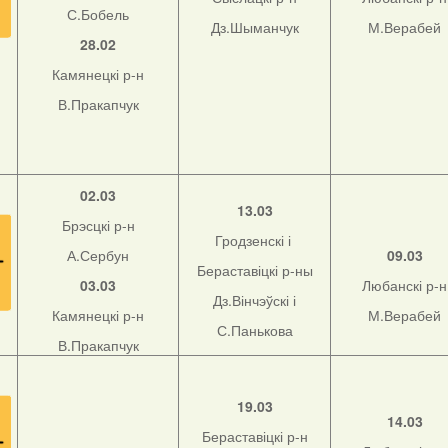
С.Бобель
Дз.Шыманчук
М.Верабей
28.02
Камянецкі р-н
В.Пракапчук
02.03
13.03
Брэсцкі р-н
Гродзенскі і
А.Сербун
09.03
Бераставіцкі р-ны
03.03
Любанскі р-н
Дз.Вінчэўскі і
Камянецкі р-н
М.Верабей
С.Панькова
В.Пракапчук
19.03
14.03
Бераставіцкі р-н