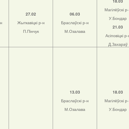
18.03
Магілёўскі р
27.02
06.03
У.Бондар
-н
Жыткавіцкі р-н
Браслаўскі р-н
21.03
П.Пінчук
М.Озалава
Асіповіцкі р-
Д.Захараў
13.03
18.03
Браслаўскі р-н
Магілёўскі р
М.Озалава
У.Бондар
н