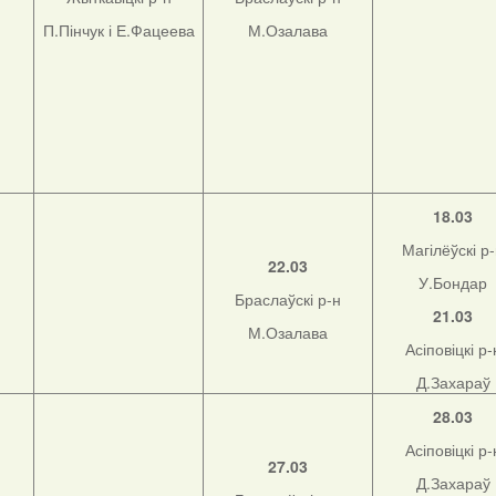
П.Пінчук і Е.Фацеева
М.Озалава
18.03
Магілёўскі р
22.03
У.Бондар
Браслаўскі р-н
21.03
М.Озалава
Асіповіцкі р-
Д.Захараў
28.03
Асіповіцкі р-
27.03
Д.Захараў