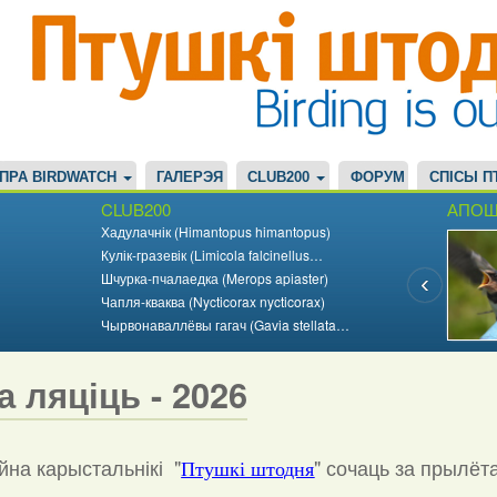
ПРА BIRDWATCH
ГАЛЕРЭЯ
CLUB200
ФОРУМ
СПІСЫ П
CLUB200
АПОШ
Хадулачнік (Himantopus himantopus)
Кулік-гразевік (Limicola falcinellus…
Шчурка-пчалаедка (Merops apiaster)
Чапля-кваква (Nycticorax nycticorax)
Чырвонаваллёвы гагач (Gavia stellata…
а ляціць - 2026
на карыстальнікі "
"
сочаць за прылёт
Птушкі штодня