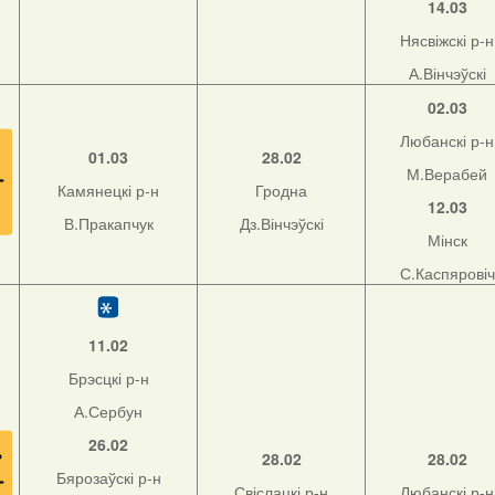
14.03
Нясвіжскі р-н
А.Вінчэўскі
02.03
Любанскі р-н
01.03
28.02
М.Верабей
Камянецкі р-н
Гродна
12.03
В.Пракапчук
Дз.Вінчэўскі
Мінск
С.Каспяровіч
11.02
Брэсцкі р-н
А.Сербун
26.02
28.02
28.02
Бярозаўскі р-н
Свіслацкі р-н
Любанскі р-н