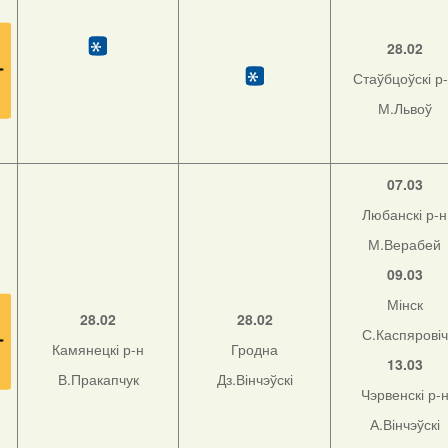
28.02
Стаўбцоўскі р
М.Львоў
07.03
Любанскі р-н
М.Верабей
09.03
Мінск
28.02
28.02
С.Каспяровіч
Камянецкі р-н
Гродна
13.03
В.Пракапчук
Дз.Вінчэўскі
Чэрвенскі р-
А.Вінчэўскі