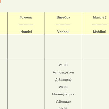
Гомель
Віцебск
Магілёў
------------
------------
-------------
Homiel
Vitebsk
Mahiloŭ
21.03
Асіповіцкі р-н
Д.Захараў
28.03
Магілёўскі р-н
н
У.Бондар
30.03