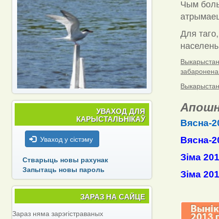
Чым боль
атрымаец
Для таго,
населены 
Выкарыстанн
забаронена
Выкарыстанн
Апошн
УВАХОД ДЛЯ
КАРЫСТАЛЬНІКАЎ
Вясна-2
Уваход у сістэму
Вясна-2
Зіма 20
Стварыць новы рахунак
Запытаць новы пароль
Зіма 20
ЗАРАЗ НА САЙЦЕ
Зараз няма зарэгістраваных