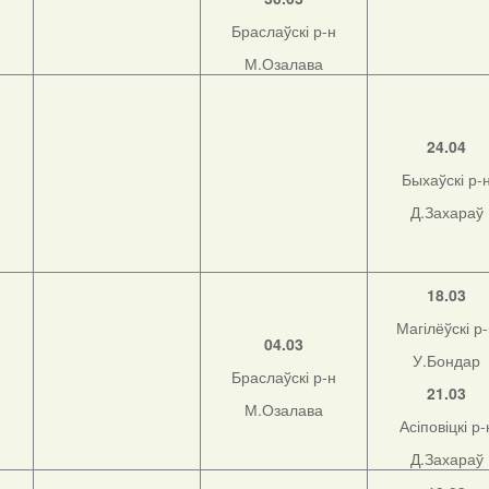
Браслаўскі р-н
М.Озалава
н
24.04
Быхаўскі р-
Д.Захараў
н
18.03
Магілёўскі р
04.03
У.Бондар
Браслаўскі р-н
21.03
М.Озалава
Асіповіцкі р-
Д.Захараў