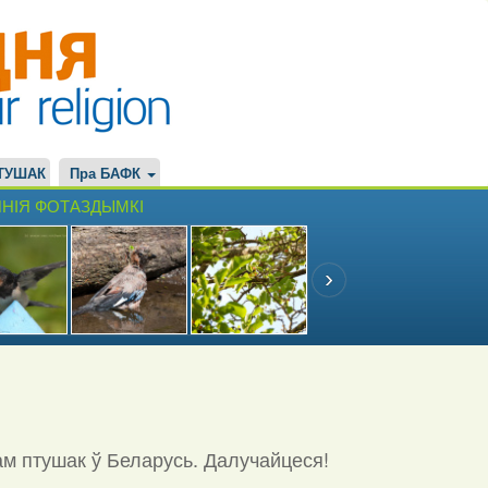
ТУШАК
Пра БАФК
НІЯ ФОТАЗДЫМКІ
ам птушак ў Беларусь. Далучайцеся!