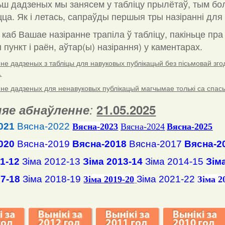
ш дадзеных мы занясем у табліцу прылётаў, тым бо
ца. Як і летась, сапраўды першыя тры назіранні для 
 каб Вашае назіранне трапіла ў табліцу, пакіньце пр
пункт і раён, аўтар(ы) назірання) у каментарах
.
е дадзеных з табліцы для навуковых публікацый без пісьмовай згоды
.
е дадзеных для ненавуковых публікацый магчымае толькі са спасылк
яе абнаўленне
:
2
1
.
05
.2025
021
Вясна-2022
Вясна
-2023
Вясна-2024
Вясна-2025
020
Вясна-2019
Вясна-2018
Вясна-2017
Вясна-2
11-12
Зіма 2012-13
Зіма 2013-14
Зіма 2014-15
Зім
17-18
Зіма 2018-19
Зіма 2021-22
Зіма 2019-20
Зіма 2