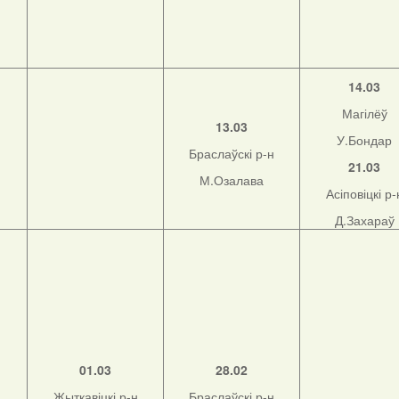
14.03
Магілёў
13.03
У.Бондар
Браслаўскі р-н
21.03
М.Озалава
Асіповіцкі р-
Д.Захараў
01.03
28.02
Жыткавіцкі р-н
Браслаўскі р-н