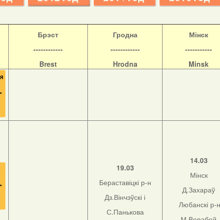
Б
рэст
Гродна
Мінск
------------
------------
-----------
Brest
Hrodna
Minsk
14.03
19.03
Мінск
Бераставіцкі р-н
Д.Захараў
Дз.Вінчэўскі і
Любанскі р-
С.Панькова
М.Верабей