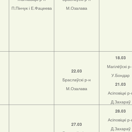
П.Пінчук і Е.Фацеева
М.Озалава
18.03
Магілёўскі р
22.03
У.Бондар
Браслаўскі р-н
21.03
М.Озалава
Асіповіцкі р-
Д.Захараў
28.03
Асіповіцкі р-
27.03
Д.Захараў