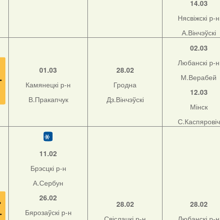
14.03
Нясвіжскі р-н
А.Вінчэўскі
02.03
Любанскі р-н
01.03
28.02
М.Верабей
Камянецкі р-н
Гродна
12.03
В.Пракапчук
Дз.Вінчэўскі
Мінск
С.Каспяровіч
11.02
Брэсцкі р-н
А.Сербун
26.02
28.02
28.02
Бярозаўскі р-н
Свіслацкі р-н
Любанскі р-н