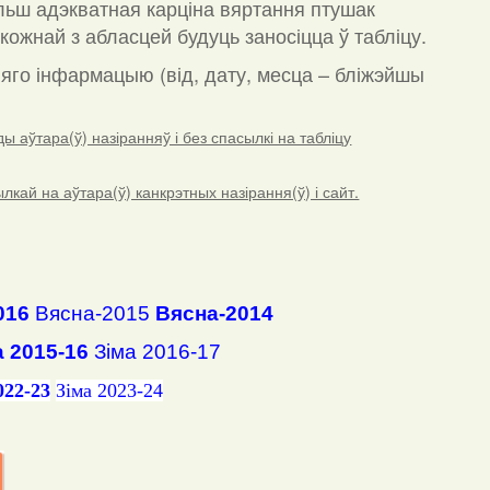
льш адэкватная карціна вяртання птушак
кожнай з абласцей будуць заносіцца ў табліцу.
а яго інфармацыю (від, дату, месца – бліжэйшы
 аўтара(ў) назіранняў і без спасылкі на табліцу
ай на аўтара(ў) канкрэтных назірання(ў) і сайт.
016
Вясна-2015
Вясна-2014
а 2015-16
Зіма 2016-17
022-23
Зіма 2023-24