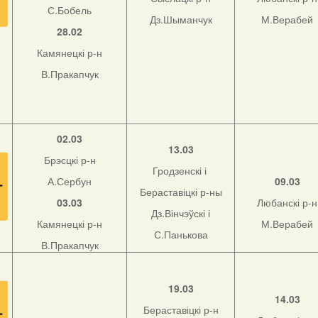
С.Бобель
Дз.Шыманчук
М.Верабей
28.02
Камянецкі р-н
В.Пракапчук
02.03
13.03
Брэсцкі р-н
Гродзенскі і
А.Сербун
09.03
Бераставіцкі р-ны
03.03
Любанскі р-н
Дз.Вінчэўскі і
Камянецкі р-н
М.Верабей
С.Панькова
В.Пракапчук
19.03
14.03
Бераставіцкі р-н