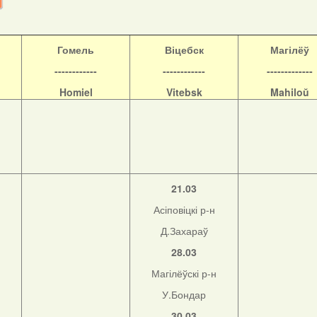
Гомель
Віцебск
Магілёў
------------
------------
-------------
Homiel
Vitebsk
Mahiloŭ
21.03
Асіповіцкі р-н
Д.Захараў
28.03
Магілёўскі р-н
н
У.Бондар
30.03