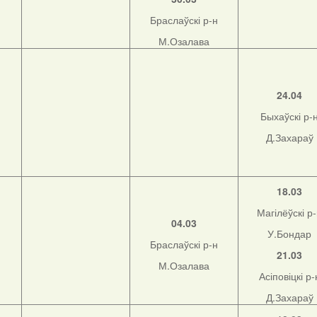
Браслаўскі р-н
М.Озалава
н
24.04
Быхаўскі р-
Д.Захараў
н
18.03
Магілёўскі р
04.03
У.Бондар
Браслаўскі р-н
21.03
М.Озалава
Асіповіцкі р-
Д.Захараў