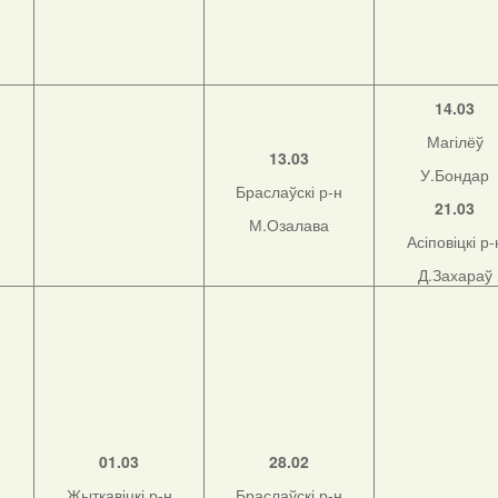
14.03
Магілёў
13.03
У.Бондар
Браслаўскі р-н
21.03
М.Озалава
Асіповіцкі р-
Д.Захараў
01.03
28.02
Жыткавіцкі р-н
Браслаўскі р-н