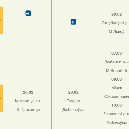
28.02
Стаўбцоўскі р
М.Львоў
07.03
Любанскі р-н
М.Верабей
09.03
Мінск
28.02
28.02
С.Каспяровіч
Камянецкі р-н
Гродна
13.03
В.Пракапчук
Дз.Вінчэўскі
Чэрвенскі р-
А.Вінчэўскі