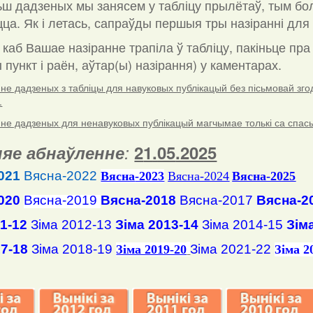
ш дадзеных мы занясем у табліцу прылётаў, тым бо
ца. Як і летась, сапраўды першыя тры назіранні для 
 каб Вашае назіранне трапіла ў табліцу, пакіньце пр
пункт і раён, аўтар(ы) назірання) у каментарах
.
е дадзеных з табліцы для навуковых публікацый без пісьмовай згоды
.
е дадзеных для ненавуковых публікацый магчымае толькі са спасылк
яе абнаўленне
:
2
1
.
05
.2025
021
Вясна-2022
Вясна
-2023
Вясна-2024
Вясна-2025
020
Вясна-2019
Вясна-2018
Вясна-2017
Вясна-2
11-12
Зіма 2012-13
Зіма 2013-14
Зіма 2014-15
Зім
17-18
Зіма 2018-19
Зіма 2021-22
Зіма 2019-20
Зіма 2