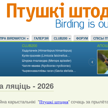
ПРА BIRDWATCH
ГАЛЕРЭЯ
CLUB200
ФОРУМ
СПІСЫ П
CLUB200
АПОШ
Хадулачнік (Himantopus himantopus)
Кулік-гразевік (Limicola falcinellus…
Шчурка-пчалаедка (Merops apiaster)
Чапля-кваква (Nycticorax nycticorax)
Чырвонаваллёвы гагач (Gavia stellata…
а ляціць - 2026
на карыстальнікі "
"
сочаць за прылёт
Птушкі штодня