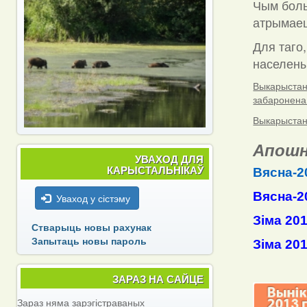
Чым боль
атрымаец
Для таго,
населены 
Выкарыстанн
забаронена
Выкарыстанн
Апошн
УВАХОД ДЛЯ
КАРЫСТАЛЬНІКАЎ
Вясна-2
Вясна-2
Уваход у сістэму
Зіма 20
Стварыць новы рахунак
Запытаць новы пароль
Зіма 20
ЗАРАЗ НА САЙЦЕ
Зараз няма зарэгістраваных