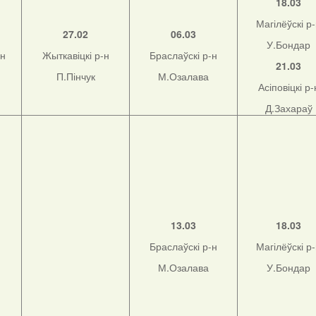
18.03
Магілёўскі р
27.02
06.03
У.Бондар
-н
Жыткавіцкі р-н
Браслаўскі р-н
21.03
П.Пінчук
М.Озалава
Асіповіцкі р-
Д.Захараў
13.03
18.03
Браслаўскі р-н
Магілёўскі р
М.Озалава
У.Бондар
н