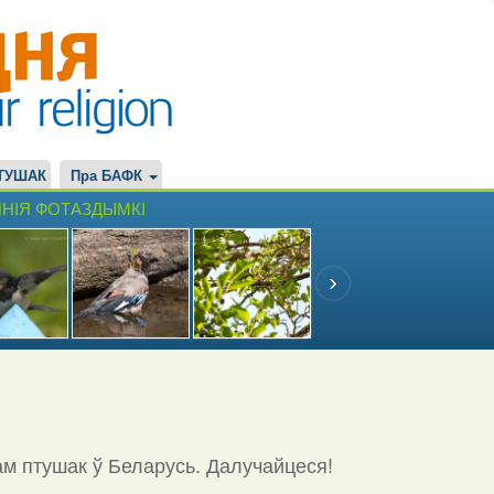
ТУШАК
Пра БАФК
НІЯ ФОТАЗДЫМКІ
ам птушак ў Беларусь. Далучайцеся!