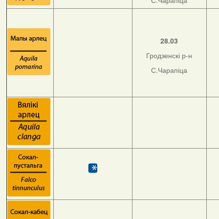
С.Чарапіца
28.03
Гродзенскі р-н
С.Чарапіца