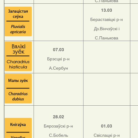
С.Панькова
13.03
Бераставіцкі р-н
Дз.Вінчэўскі і
С.Панькова
07.03
Брэсцкі р-н
А.Сербун
28.02
Бярозаўскі р-н
01.03
С.Бобель
Свіслацкі р-н