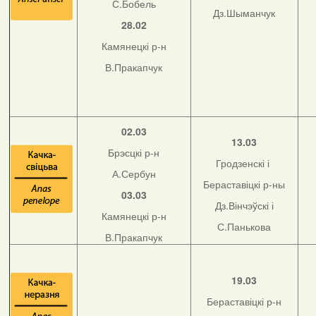
С.Бобель
Дз.Шыманчук
28.02
Камянецкі р-н
В.Пракапчук
02.03
13.03
Брэсцкі р-н
Гродзенскі і
А.Сербун
Бераставіцкі р-ны
03.03
Дз.Вінчэўскі і
Камянецкі р-н
С.Панькова
В.Пракапчук
19.03
Бераставіцкі р-н