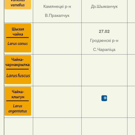
Камянецкі р-н
Дз.Шыманчук
В.Пракапчук
27.02
Гродзенскі р-н
С.Чарапіца