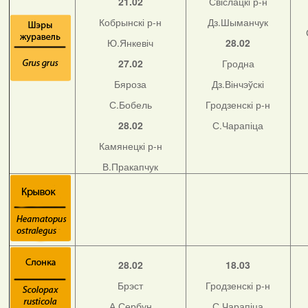
21.02
Свіслацкі р-н
Кобрынскі р-н
Дз.Шыманчук
Ю.Янкевіч
28.02
27.02
Гродна
Бяроза
Дз.Вінчэўскі
С.Бобель
Гродзенскі р-н
28.02
С.Чарапіца
Камянецкі р-н
В.Пракапчук
28.02
18.03
Брэст
Гродзенскі р-н
А.Сербун
С.Чарапіца