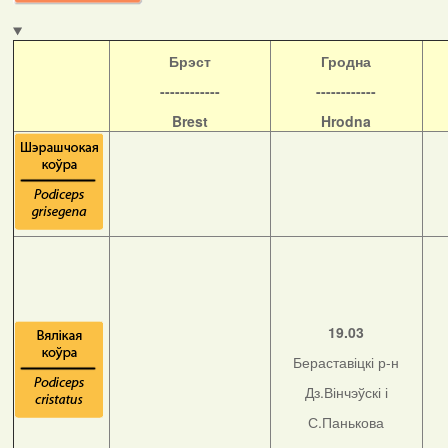
Б
рэст
Гродна
------------
------------
Brest
Hrodna
19.03
Бераставіцкі р-н
Дз.Вінчэўскі і
С.Панькова