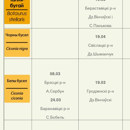
Бераставіцкі р-н
Дз.Вінчэўскі і
С.Панькова
19.04
Свіслацкі р-н
Дз.Шыманчук
08.03
Брэсцкі р-н
19.03
А.Сербун
Гродзенскі р-н
24.03
Дз.Вінчэўскі
Баранавіцкі р-н
С.Бобель