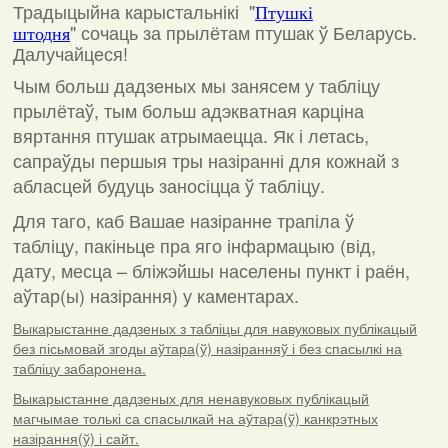
Традыцыйна карыстальнікі "
Птушкі
"
сочаць за прылётам птушак ў Беларусь.
штодня
Далучайцеся!
Чым больш дадзеных мы занясем у табліцу
прылётаў, тым больш адэкватная карціна
вяртання птушак атрымаецца. Як і летась,
сапраўды першыя тры назіранні для кожнай з
абласцей будуць заносіцца ў табліцу.
Для таго, каб Вашае назіранне трапіла ў
табліцу, пакіньце пра яго інфармацыю (від,
дату, месца – бліжэйшы населены пункт і раён,
аўтар(ы) назірання) у каментарах
.
Выкарыстанне дадзеных з табліцы для навуковых публікацый
без пісьмовай згоды аўтара(ў) назіранняў і без спасылкі на
табліцу забаронена.
Выкарыстанне дадзеных для ненавуковых публікацый
магчымае толькі са спасылкай на аўтара(ў) канкрэтных
назірання(ў) і сайт.