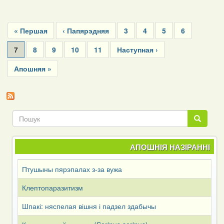
Pagination
First
« Першая
Previous
‹ Папярэдняя
Page
3
Page
4
Page
5
Page
6
page
page
Current
7
Page
8
Page
9
Page
10
Page
11
Next
Наступная ›
page
page
Last
Апошняя »
page
Пошук
Пошук
АПОШНІЯ НАЗІРАННІ
Птушыны пярэпалах з-за вужа
Клептопаразитизм
Шпакі: няспелая вішня і падзел здабычы