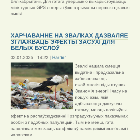
Вялікабрытаніі. Для гэтага ўпершыню выкарыстоўваюць
мініятурныя GPS логеры і ўжо атрыманы першыя цікавыя
вынікі.
ХАРЧАВАННЕ НА ЗВАЛКАХ ДАЗВАЛЯЕ
ЗГЛАЖВАЦЬ ЭФЕКТЫ ЗАСУХІ ДЛЯ
БЕЛЫХ БУСЛОЎ
02.01.2025 - 14:22 |
Harrier
Звалкі нашага смецця
выдатна і прадказальна
забяспечваюць
ежай многія віды птушак.
Эканомія энергіі і часу на
пошукі ежы, якія
адбываюцца дзякуючы
гэтаму, маюць пазітыўны
эфект на распаўсюджванні і рэпрадуктыўных паказчыках
асобін з падобных папуляцый. Тым не менш, гэта
павялічвае колькасць канфліктаў паміж дзікімі жывёламі і
чалавекам.