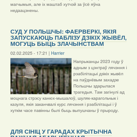
магчымыя, але іх маштаб хутчэй за ўсё яўна
недаацэнены.
СУД У ПОЛЬШЧЫ: ФАЕРВЕРКІ, ЯКІЯ
ЗАПУСКАЮЦЬ ПАБЛІЗУ ДЗІКІХ ЖЫВЁЛ,
МОГУЦЬ БЫЦЬ ЗЛАЧЫНСТВАМ
02.02.2025 - 17:21 |
Harrier
Напрыканцы 2023 году ў
адным з цэнтраў лячэння і
рэабілітацыі дзікіх жывёл
на паўднёвым захадзе
Польшчы здарылася
трагедыя. Там загінулі ад
моцнага стрэсу канюх-мышалоў, шуляк-карагольчык і
казуля, якія заканчвалі курс лячэння і рэабілітацыі і ў
хуткім часе павінны былі быць выпушчаны ў прыроду.
ДЛЯ СІНІЦ У ГАРАДАХ КРЫТЫЧНА