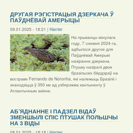
ДРУГАЯ РЭГІСТРАЦЫЯ ДЗЕРКАЧА Ў
ПАЎДНЁВАЙ АМЕРЫЦЫ
09.01.2025 - 18:21 |
Harrier
На прыканцы мінулага
году, 7 снежня 2024-га,
адбылося другое для
Паўднёвай Амерыкі
назіранне дзеркача.
Птушку назіралі двое
бразільскіх бёрдэраў на
востраве Fernando de Noronha, які належыць Бразіліі і
знаходзіцца ў 350 км ад узбярэжжа кантыненту ў
Атлантычным акіяне.
АБ’ЯДНАННЕ І ПАДЗЕЛ ВІДАЎ
ЗМЕНШЫЛІ СПІС ПТУШАК ПОЛЬШЧЫ
НА 3 ВІДЫ
08.01.2025 - 18:18 |
Harrier