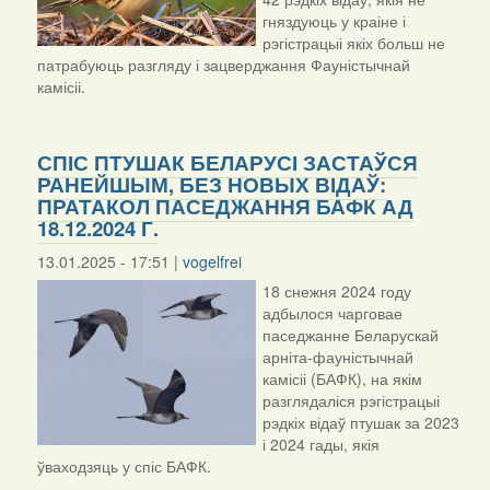
гняздуюць у краіне і
рэгістрацыі якіх больш не
патрабуюць разгляду і зацверджання Фауністычнай
камісіі.
СПІС ПТУШАК БЕЛАРУСІ ЗАСТАЎСЯ
РАНЕЙШЫМ, БЕЗ НОВЫХ ВІДАЎ:
ПРАТАКОЛ ПАСЕДЖАННЯ БАФК АД
18.12.2024 Г.
13.01.2025 - 17:51 |
vogelfrei
18 снежня 2024 году
адбылося чарговае
паседжанне Беларускай
арніта-фауністычнай
камісіі (БАФК), на якім
разглядаліся рэгістрацыі
рэдкіх відаў птушак за 2023
і 2024 гады, якія
ўваходзяць у спіс БАФК.