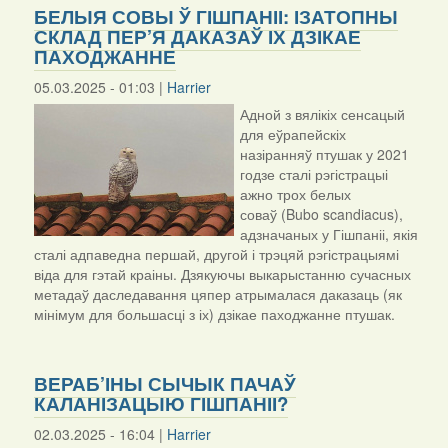
БЕЛЫЯ СОВЫ Ў ГІШПАНІІ: ІЗАТОПНЫ
СКЛАД ПЕР’Я ДАКАЗАЎ ІХ ДЗІКАЕ
ПАХОДЖАННЕ
05.03.2025 - 01:03 |
Harrier
Адной з вялікіх сенсацый
для еўрапейскіх
назіранняў птушак у 2021
годзе сталі рэгістрацыі
ажно трох белых
соваў (Bubo scandiacus),
адзначаных у Гішпаніі, якія
сталі адпаведна першай, другой і трэцяй рэгістрацыямі
віда для гэтай краіны. Дзякуючы выкарыстанню сучасных
метадаў даследавання цяпер атрымалася даказаць (як
мінімум для большасці з іх) дзікае паходжанне птушак.
ВЕРАБ’ІНЫ СЫЧЫК ПАЧАЎ
КАЛАНІЗАЦЫЮ ГІШПАНІІ?
02.03.2025 - 16:04 |
Harrier