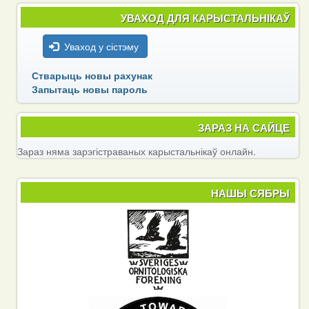
УВАХОД ДЛЯ КАРЫСТАЛЬНІКАЎ
Уваход у сістэму
Стварыць новы рахунак
Запытаць новы пароль
ЗАРАЗ НА САЙЦЕ
Зараз няма зарэгістраваных карыстальнікаў онлайн.
НАШЫ СЯБРЫ