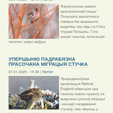
Фауністычная камісія
арніталагічнай секцыі
Польскага заалагічнага
таварыства вырашыла
выдаліць тры віды са Спісу
птушак Польшчы. Гэта
малая чачотка, попельная
чачотка і шэры жаўрук.
УПЕРШЫНЮ ПАДРАБЯЗНА
ПРАСОЧАНА МІГРАЦЫЯ СТУЧКА
07.01.2025 - 15:38 |
Harrier
Прыродаахоўная
арганізацыя Natural
England абвесціла пра
пачатак новага праекту па
вывучэнні шляхоў міграцыі
і месцаў гнездавання
стучкоў, якія зімуюць у