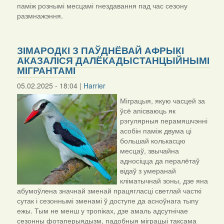
паміж рознымі месцамі гнездавання пад час сезону
размнажэння.
ЗІМАРОДКІ З ПАЎДНЁВАЙ АФРЫКІ
АКАЗАЛІСЯ ДАЛЁКАДЫСТАНЦЫЙНЫМІ
МІГРАНТАМІ
05.02.2025 - 18:04 |
Harrier
Міграцыя, якую часцей за
ўсё апісваюць як
рэгулярныя перамяшчэнні
асобін паміж двума ці
большай колькасцю
месцаў, звычайна
адносіцца да пералётаў
відаў з умеранай
кліматычнай зоны, дзе яна
абумоўлена значнай зменай працягласці светлай часткі
сутак і сезоннымі зменамі ў доступе да асноўнага тыпу
ежы. Тым не менш у тропіках, дзе амаль адсутнічае
сезонны фотаперыядызм, падобныя міграцыі таксама