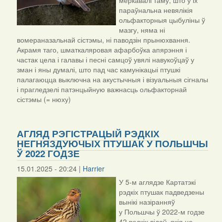
меркавалі таму, што ў іх
параўнальна невялікія
ольфакторныя цыбуліны ў
мазгу, няма ні
вомераназальнай сістэмы, ні паводзін прынюхвання.
Акрамя таго, шматкаляровая афарбоўка апярэння і
частак цела і галавы і песні самцоў увялі навукоўцаў у
зман і яны думалі, што пад час камунікацыі птушкі
палагаюцца выключна на акустычныя і візуальныя сігналы
і прагледзелі патэнцыйную важнасць ольфакторнай
сістэмы (= нюху)
АГЛЯД РЭГІСТРАЦЫЙ РЭДКІХ
НЕГНЯЗДУЮЧЫХ ПТУШАК У ПОЛЬШЧЫ
Ў 2022 ГОДЗЕ
15.01.2025 - 20:24 |
Harrier
У 5-м аглядзе Картатэкі
рэдкіх птушак падведзены
вынікі назіранняў
у Польшчы ў 2022-м годзе
42 рэдкіх відаў, якія не