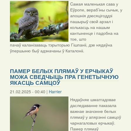
Cамая маленькая сава у
Еўропе, вераб’іны сычык, у
апошнія дзесяцігоддзі
пашырыў свой арэал і
колькасць на нашым
кантыненце і падобна на
тое, што
пачаў каланізаваць тэрыторыю Гішпаніі, дзе нядаўна
ўпершыню быў адзначаны ў Каталоніі.
ПАМЕР БЕЛЫХ ПЛЯМАЎ У ЕРЧЫКАЎ
МОЖА СВЕДЧЫЦЬ ПРА ГЕНЕТЫЧНУЮ
ЯКАСЦЬ САМЦОЎ
21.02.2025 - 00:40 |
Harrier
Нядаўняе шматгадовае
даследаванне паказала
важнае значэнне белых
плямаў у апярэнні самцоў
чарнагаловых ерчыкаў.
Памер плямаў