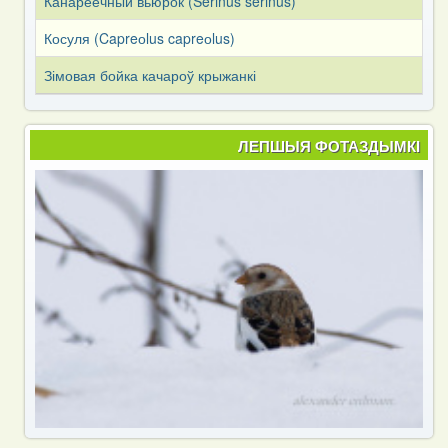
Канареечный вьюрок (Serinus serinus)
Косуля (Capreоlus capreоlus)
Зімовая бойка качароў крыжанкі
ЛЕПШЫЯ ФОТАЗДЫМКІ