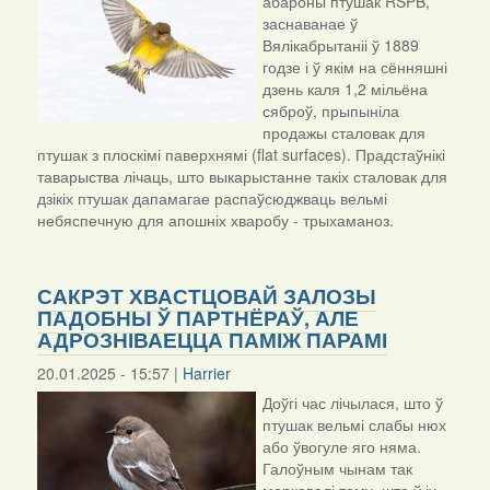
абароны птушак RSPB,
заснаванае ў
Вялікабрытаніі ў 1889
годзе і ў якім на сённяшні
дзень каля 1,2 мільёна
сяброў, прыпыніла
продажы сталовак для
птушак з плоскімі паверхнямі (flat surfaces). Прадстаўнікі
таварыства лічаць, што выкарыстанне такіх сталовак для
дзікіх птушак дапамагае распаўсюджваць вельмі
небяспечную для апошніх хваробу - трыхаманоз.
САКРЭТ ХВАСТЦОВАЙ ЗАЛОЗЫ
ПАДОБНЫ Ў ПАРТНЁРАЎ, АЛЕ
АДРОЗНІВАЕЦЦА ПАМІЖ ПАРАМІ
20.01.2025 - 15:57 |
Harrier
Доўгі час лічылася, што ў
птушак вельмі слабы нюх
або ўвогуле яго няма.
Галоўным чынам так