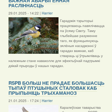
ВАЖНАЯ АБАРЫГЕННАЯ
РАСЛІННАСЦЬ
29.01.2025 - 14:22 |
Harrier
Гарадзкія тэрыторыі
працягваюць павялічвацца
па ўсяму Свету. Таму
глыбейшае разуменне
таго, як функцыянуюць
зялёныя насаджэнні ў
гарадах важнае, каб
ствараць ці ўтрымліваць у
належным стане наваколле для эфектыўнай падтрымкі
дзікай прыроды ў нашых гарадах.
RSPB БОЛЬШ НЕ ПРАДАЕ БОЛЬШАСЦЬ
ТЫПАЎ ПТУШЫНЫХ СТАЛОВАК КАБ
ПРЫПЫНІЦЬ ТРЫХАМАНОЗ
21.01.2025 - 17:24 |
Harrier
Каралеўскае таварыства