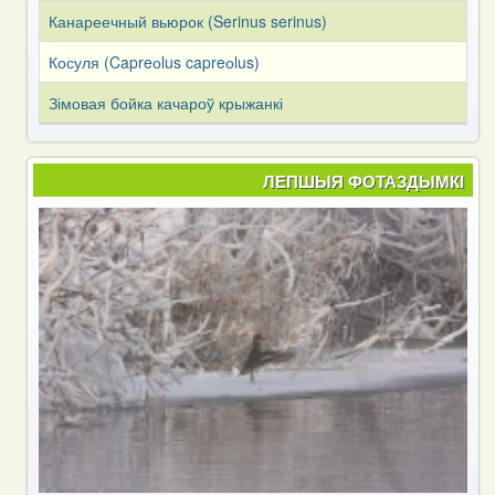
Канареечный вьюрок (Serinus serinus)
Косуля (Capreоlus capreоlus)
Зімовая бойка качароў крыжанкі
ЛЕПШЫЯ ФОТАЗДЫМКІ