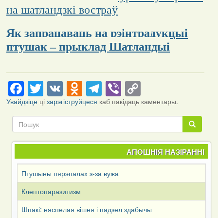
на шатландзкі востраў
Як запрацаваць на рэінтрадукцыі
птушак – прыклад Шатландыі
Facebook
Twitter
VK
Odnoklassniki
Telegram
Viber
Copy
Link
Увайдзіце
ці
зарэгіструйцеся
каб пакідаць каментары.
Пошук
Пошук
АПОШНІЯ НАЗІРАННІ
Птушыны пярэпалах з-за вужа
Клептопаразитизм
Шпакі: няспелая вішня і падзел здабычы