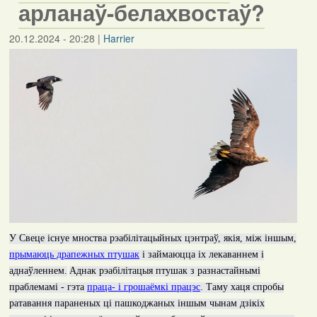
арланаў-белахвостаў?
20.12.2024 - 20:28
|
Harrier
У Свеце існуе мноства рэабілітацыйных цэнтраў, якія, між іншым,
прымаюць драпежных птушак
і займаюцца іх лекаваннем і
аднаўленнем.
Аднак рэабілітацыя птушак з разнастайнымі
праблемамі - гэта
праца- і грошаёмкі працэс
. Таму хаця спробы
ратавання параненых ці пашкоджаных іншым чынам дзікіх