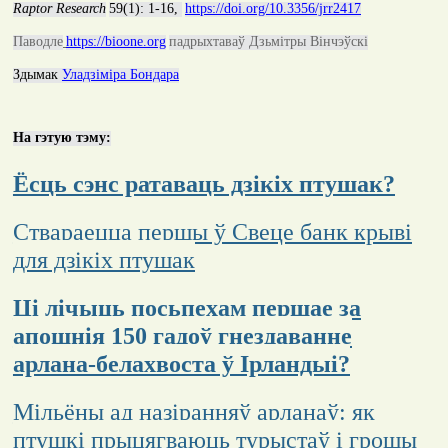
Raptor Research
59(1)
:
1-16,
https://doi.org/10.3356/jrr2417
Паводле
https://bioone.org
падрыхтаваў Дзьмітры Вінчэўскі
Здымак
Уладзіміра Бондара
На гэтую тэму:
Ёсць сэнс ратаваць дзікіх птушак?
Ствараецца першы ў Свеце банк крыві
для дзікіх птушак
Ці лічыць посьпехам першае за
апошнія 150 гадоў гнездаванне
арлана-белахвоста ў Ірландыі?
Мільёны ад назіранняў арланаў: як
птушкі прыцягваюць турыстаў і грошы