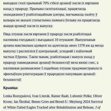
выпадках сталі прычынай 70% гібелі арланаў пасля іх вяртання
назад у прыроду. Прычына гаспіталізацыі, працягласць
знаходжання ў рэабілітацыйным цэнтры, магчымасць палёту ў
вальеры не аказалі статыстычна значнага ўплыву на працягласць
жыцця арланаў пасля іх выпуску.
Пяць птушак пасля вяртання ў прыроду пасля рэабілітацыі
паспяхова гнездавалі і выгадавалі 10 птушанят. Выпушчаныя
арланы максімальна адляцелі на адлегласць ажно
1378
км ад месца
выпуску і рассяліліся ў цэнтральнай, усходняй і паўночнай
частках Еўропы. Такім чынам, рэабілітацыя і выпуск назад у
прыроду пашкоджаных арланаў-белахвостаў мела вялікі сэнс
,
а
паспяховае размнажэнне 5 падобных птушак прадэманстравала іх
эфектыўную рэінтэграцыю ў прыродную папуляцыю арланаў-
белахвостаў.
Крыніца:
Lenka Rozsypalová,
Ivan Literák,
Rainer Raab,
Lubomír Peške,
Oliver
Krone,
Jan Škrábal,
Benno Gries
and
Bernd-U. Meyburg
2024
Survival
of White-Tailed Eagles Tracked after Rehabilitation and Release,
J of