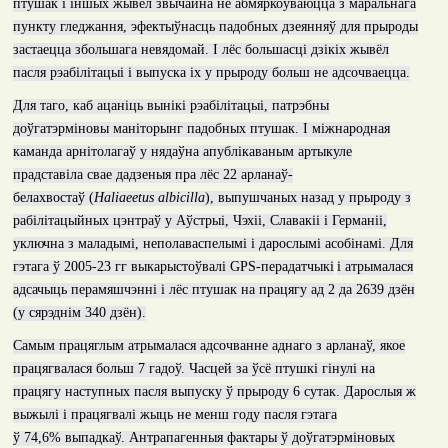
птушак і іншых жывёл звычайна не абмяркоўваюцца з маральнага
пункту гледжання, эфектыўнасць падобных дзеянняў для прыроды
застаецца збольшага невядомай. І лёс большасці дзікіх жывёл
пасля рэабілітацыі і выпуска іх у прыроду больш не адсочваецца.
Для таго, каб ацаніць вынікі рэабілітацыі, патрэбны
доўгатэрміновы маніторынг падобных птушак. І міжнародная
каманда арнітолагаў у нядаўна апублікаваным артыкуле
прадставіла свае дадзеныя пра лёс 22 арланаў-
белахвостаў
(
Haliaeetus albicilla
),
выпушчаных назад у прыроду з
рабілітацыйных цэнтраў у Аўстрыі, Чэхіі, Славакіі і Германіі,
уключна з маладымі, неполаваспелымі і дарослымі асобінамі. Для
гэтага ў 2005-23 гг выкарыстоўвалі
GPS
-перадатчыкі
і атрымалася
адсачыць перамяшчэнні і лёс птушак на працягу ад
2
да
2639
дзён
(у сярэднім 340 дзён).
Самым працяглым атрымалася адсочванне аднаго з арланаў, якое
працягвалася больш 7 гадоў. Часцей за ўсё птушкі гінулі на
працягу наступных пасля выпуску ў прыроду 6 сутак. Дарослыя ж
выжылі і працягвалі жыць не менш году пасля гэтага
ў
74
,
6%
выпадкаў
.
Антрапагенныя фактары ў доўгатэрміновых