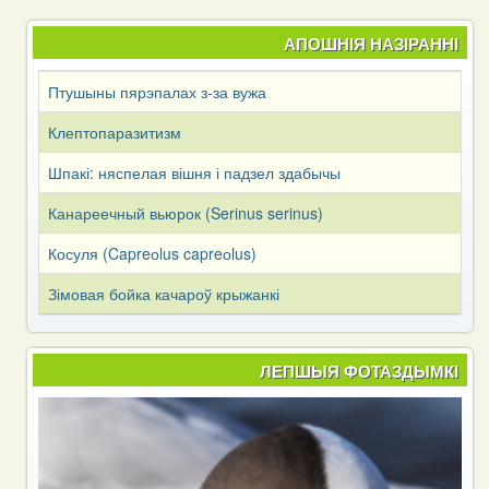
АПОШНІЯ НАЗІРАННІ
Птушыны пярэпалах з-за вужа
Клептопаразитизм
Шпакі: няспелая вішня і падзел здабычы
Канареечный вьюрок (Serinus serinus)
Косуля (Capreоlus capreоlus)
Зімовая бойка качароў крыжанкі
ЛЕПШЫЯ ФОТАЗДЫМКІ