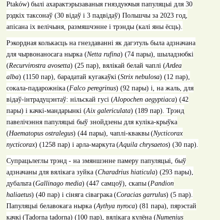
Ptaków
)
былі ахарактэрызаваныя гняздуючыя папуляцыі для 30
рэдкіх таксонаў (30 відаў і 3 падвідаў) Польшчы за 2023 год,
апісана іх велічыня, размяшчэнне і трэнды (калі яны ёсць).
Рэкордная колькасць на гнездаванні як дагэтуль была адзначана
для чырвонаносага нырка (
Netta rufina
)
(74
пары
),
шыладзюбкі
(
Recurvirostra avosetta
)
(25
пар
),
вялікай белай чаплі (
Ardea
alba
)
(1150
пар
),
барадатай кугакаўкі
(
Strix nebulosa
)
(12
пар
)
,
сокала-падарожніка
(
Falco peregrinus
)
(92
пары
)
і, на жаль, для
відаў-інтрадуцэнтаў: нільскай гусі (
Alopochen aegyptiaca
)
(42
пары
)
і качкі-мандарынкі (
Aix galericulata
)
(189
пар
).
Трэнд
павелічэння папуляцыі быў знойдзены для куліка-крыўка
(
Haematopus ostralegus
)
(44
пары
),
чаплі-кваквы
(
Nycticorax
nycticorax
)
(1258
пар
) i
арла-маркута
(
Aquila chrysaetos
)
(30
пар
).
Супрацьлеглы трэнд - на змяншэнне памеру папуляцыі, быў
адзначаны для вялікага зуйка (
Charadrius hiaticula
)
(293
пары
),
дубальта
(
Gallinago media
)
(447
самцоў
),
скапы
(
Pandion
haliaetus
)
(40
пар
) i
сіняга сіваграка
(
Coracias garrulus
)
(5
пар
).
Папуляцыі белавокага нырка (
Aythya nyroca
)
(81
пара
),
пярэстай
качкі
(
Tadorna tadorna
)
(100
пар
),
вялікага кулёна (
Numenius