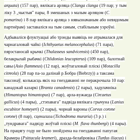
arquata
)
(157
пар
),
вялікага арляца (
Clanga clanga
(19
пар
;
у тым
ліку
3 „
чыстыя
”
пары
, 8
змешаных з малым арляцом (
C.
pomarina
)
i 8
пар вялікага арляца з нявызначаным або невядомым
партнёрам) заставаліся на тым самым, стабільным узроўні.
Адбываліся флуктуацыі або трэнды выявіць не атрымалася для
чарнагаловай чайкі (
Ichthyaetus melanocephalus
)
(71
пара
),
пярэстаносай крычкі (
Thalasseus sandvicensis
)
(450
пар
),
белакрылай рыбачкі (
Chlidonias leucopterus
)
(109
пар
),
балотнай
савы
(
Asio flammeus
)
(12
пар
),
жоўтагаловай пліскі (
Motacilla
citreola
)
(28
пар па-за далінай
р.Бобра (
Biebrzy
)
)
а таксама
таксонаў, колькасць якіх на гнездаванні не перакрочыла 10 пар:
канадзкай казаркі (
Branta canadensis
)
(2
пары
),
хадулачніка
(
Himantopus himantopus
)
(7
пар
),
арла-вужаеда (
Circaetus
gallicus
)
(4
пары
), „
стэпавага” падвіда
вялікага грычуна (
Lanius
excubitor homeyeri
)
(2
пары
),
чорнай вароны (
Corvus corone
corone
)
(8
пар
),
сценалаза
(
Tichodroma muraria
)
(3 p.) i
„
тундравага” падвіду жоўтай пліскі (
M. flava thunbergi
)
(4
пары
).
На працягу году не было знойдзена на гнездаванні папугая
Крамера (
Psittacula krameri
)
,
дразда-белабровіка (
Turdus iliacus
) і