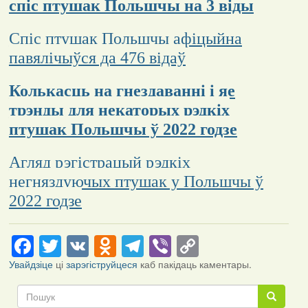
спіс птушак Польшчы на 3 віды
Спіс птушак Польшчы афіцыйна
павялічыўся да 476 відаў
Колькасць на гнездаванні і яе
трэнды для некаторых рэдкіх
птушак Польшчы ў 2022 годзе
Агляд рэгістрацый рэдкіх
негняздуючых птушак у Польшчы ў
2022 годзе
Facebook
Twitter
VK
Odnoklassniki
Telegram
Viber
Copy
Link
Увайдзіце
ці
зарэгіструйцеся
каб пакідаць каментары.
Пошук
Пошук