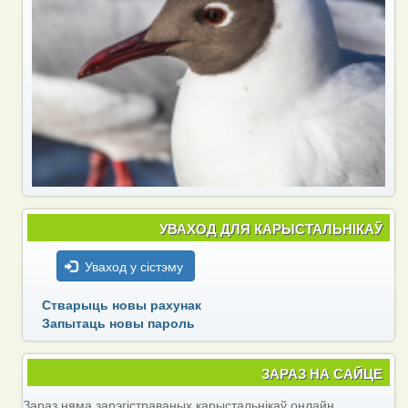
УВАХОД ДЛЯ КАРЫСТАЛЬНІКАЎ
Уваход у сістэму
Стварыць новы рахунак
Запытаць новы пароль
ЗАРАЗ НА САЙЦЕ
Зараз няма зарэгістраваных карыстальнікаў онлайн.