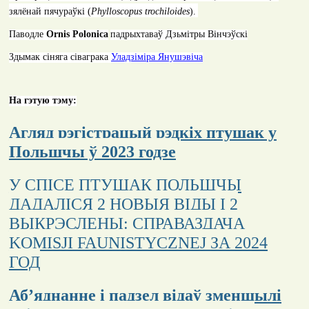
зялёнай пячураўкі (
Phylloscopus trochiloides
)
.
Паводле
Ornis Polonica
падрыхтаваў Дзьмітры Вінчэўскі
Здымак сіняга сіваграка
Уладзіміра Янушэвіча
На гэтую тэму:
Агляд рэгістрацый рэдкіх птушак у
Польшчы ў 2023 годзе
У СПІСЕ ПТУШАК ПОЛЬШЧЫ
ДАДАЛІСЯ 2 НОВЫЯ ВІДЫ І 2
ВЫКРЭСЛЕНЫ: СПРАВАЗДАЧА
KOMISJI FAUNISTYCZNEJ ЗА 2024
ГОД
Аб’яднанне і падзел відаў зменшылі