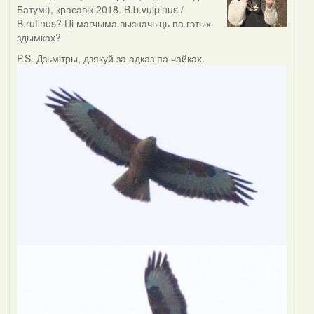
Батумі), красавік 2018. B.b.vulpinus /
B.rufinus? Ці магчыма вызначыць па гэтых
здымках?
P.S. Дзьмітры, дзякуй за адказ па чайках.