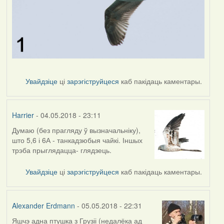
Увайдзіце
ці
зарэгіструйцеся
каб пакідаць каментары.
Harrier
- 04.05.2018 - 23:11
Думаю (без прагляду ў вызначальніку),
што 5,6 і 6А - танкадзюбыя чайкі. Іншых
трэба прыглядацца- глядзець.
Увайдзіце
ці
зарэгіструйцеся
каб пакідаць каментары.
Alexander Erdmann
- 05.05.2018 - 22:31
Яшчэ адна птушка з Грузіі (недалёка ад