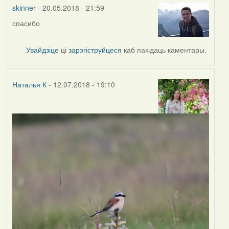
vogelfrei
skinner
- 20.05.2018 - 21:59
спасибо
Увайдзіце
ці
зарэгіструйцеся
каб пакідаць каментары.
Наталья К
- 12.07.2018 - 19:10