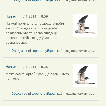
Harrier
- 11.11.2018 - 18:59
На мой погляд, гэта не дрозд, а нейкі
In
вьюрок: салідная кароткая дзюба і
reply
раздвоены хвост. Трэба глядзець
to
вызначальнік(і) - сходу ў мяне не
by
вызначаецца.
arktous
Увайдзіце
ці
зарэгіструйцеся
каб пакідаць каментары.
Harrier
- 11.11.2018 - 19:38
Можа самка юрка? Здаецца больш ніхто
In
не пасуе.
reply
to
by
Увайдзіце
ці
зарэгіструйцеся
каб пакідаць каментары.
Harrier