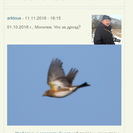
by
Harrier
arktous
- 11.11.2018 - 18:15
01.10.2018 г., Могилев. Что за дрозд?
Увайдзіце
ці
зарэгіструйцеся
каб пакідаць каментары.