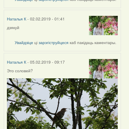
Наталья
К
Наталья К
- 02.02.2019 - 01:41
дзякуй
In
reply
to
Увайдзіце
ці
зарэгіструйцеся
каб пакідаць каментары.
by
Harrier
Наталья К
- 05.02.2019 - 09:17
Это соловей?