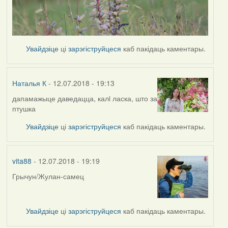
Увайдзіце
ці
зарэгіструйцеся
каб пакідаць каментары.
Наталья К
- 12.07.2018 - 19:13
дапамажыце даведацца, калi ласка, што за
птушка
Увайдзіце
ці
зарэгіструйцеся
каб пакідаць каментары.
vita88
- 12.07.2018 - 19:19
Грычун/Жулан-самец
Увайдзіце
ці
зарэгіструйцеся
каб пакідаць каментары.