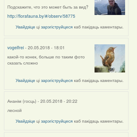
Подскажите, что это может быть за вид?
http://florafauna.by/#/observ/58775
Увайдзіце
ці
зарэгіструйцеся
каб пакідаць каментары.
vogelfrei
- 20.05.2018 - 18:01
какой-то конек, больше по таким фото
In
сказать сложно
reply
to
by
Увайдзіце
ці
зарэгіструйцеся
каб пакідаць каментары.
skinner
Ананім (госць)
- 20.05.2018 - 20:22
лесной
In
reply
Увайдзіце
ці
зарэгіструйцеся
каб пакідаць каментары.
to
by