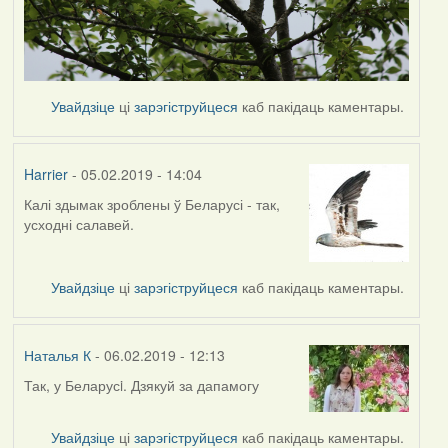
Увайдзіце
ці
зарэгіструйцеся
каб пакідаць каментары.
Harrier
- 05.02.2019 - 14:04
Калі здымак зроблены ў Беларусі - так,
In
усходні салавей.
reply
to
by
Увайдзіце
ці
зарэгіструйцеся
каб пакідаць каментары.
Наталья
К
Наталья К
- 06.02.2019 - 12:13
Так, у Беларусi. Дзякуй за дапамогу
In
reply
to
Увайдзіце
ці
зарэгіструйцеся
каб пакідаць каментары.