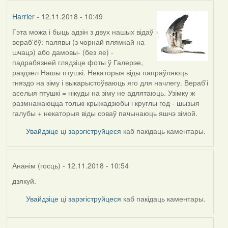
Harrier
- 12.11.2018 - 10:49
Гэта можа і быць адзін з двух нашых відаў
вераб'ёў: палявы (з чорнай плямкай на
шчацэ) або дамовы- (без яе) -
падрабязней глядзіце фоты ў Галерэе,
раздзел Нашы птушкі. Некаторыя віды папраўляюць
гняздо на зіму і выкарыстоўваюць яго для начлегу. Вераб'і
аселыя птушкі = нікуды на зіму не адлятаюць. Узімку ж
размнажаюцца толькі крыжадзюбы і круглы год - шызыя
галубы + некаторыя віды соваў пачынаюць яшчэ зімой.
Увайдзіце
ці
зарэгіструйцеся
каб пакідаць каментары.
Ананім (госць)
- 12.11.2018 - 10:54
дзякуй.
In
reply
Увайдзіце
ці
зарэгіструйцеся
каб пакідаць каментары.
to
by
Harrier