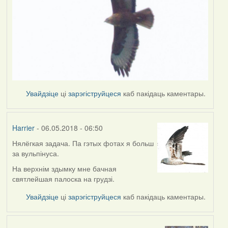
Увайдзіце
ці
зарэгіструйцеся
каб пакідаць каментары.
Harrier
- 06.05.2018 - 06:50
Нялёгкая задача. Па гэтых фотах я больш
за вульпінуса.
На верхнім здымку мне бачная
святлейшая палоска на грудзі.
Увайдзіце
ці
зарэгіструйцеся
каб пакідаць каментары.