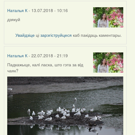
Наталья К
- 13.07.2018 - 10:16
дзякуй
Увайдзіце
ці
зарэгіструйцеся
каб пакідаць каментары.
Наталья К
- 22.07.2018 - 21:19
Падкажыце, калi ласка, што гэта за вiд
чаяк?