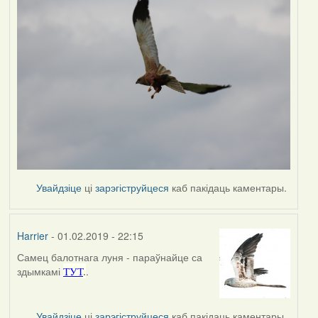
Увайдзіце
ці
зарэгіструйцеся
каб пакідаць каментары.
Harrier
- 01.02.2019 - 22:15
Самец балотнага луня - параўнайце са
In
здымкамі
.
ТУТ
.
reply
to
by
Увайдзіце
ці
зарэгіструйцеся
каб пакідаць каментары.