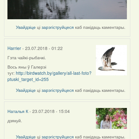
Увайдзіце
ці
зарэгіструйцеся
каб пакідаць каментары.
Harrier
- 23.07.2018 - 01:22
Гэта чайкі-рыбачкі.
In
reply
Вось яны ў Галерэі
to
тут:
http://birdwatch.by/gallery/all-last-foto?
by
ptuski_target_id=255
Наталья
Увайдзіце
ці
зарэгіструйцеся
каб пакідаць каментары.
К
Наталья К
- 23.07.2018 - 15:04
дзякуй.
In
reply
to
Увайдзіце
ці
зарэгіструйцеся
каб пакідаць каментары.