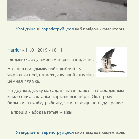
Увайдзіце
ці
зарэгіструйцеся
каб пакідаць каментары.
Harrier
- 11.01.2019 - 18:11
Глядзіце чаек у зімовым пяры і знойдзеце.
In
reply
На першым здымку чайкі рыбачкі - у іх
to
чырвоныя ногі, на месцы вушной адтуліны
by
цёмная плямка.
buzuk
На другім здымку маладая шызая чайка - на складзеным
крыле яшчэ засталіся карычневыя пёры. Яна троху
большая за чайку-рыбачку, якая ляжыць на льду правее.
На трэцім - абодва гэтыя ж віды.
Увайдзіце
ці
зарэгіструйцеся
каб пакідаць каментары.