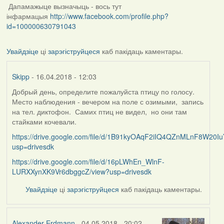
Дапамажыце вызначыць - вось тут
інфармацыя
http://www.facebook.com/profile.php?
id=100000630791043
Увайдзіце
ці
зарэгіструйцеся
каб пакідаць каментары.
Skipp
- 16.04.2018 - 12:03
Добрый день, определите пожалуйста птицу по голосу.
Место наблюдения - вечером на поле с озимыми, запись
на тел. диктофон. Самих птиц не видел, но они там
стайками кочевали.
https://drive.google.com/file/d/1B91kyOAqF2iIQ4QZnMLnF8W20Iu
usp=drivesdk
https://drive.google.com/file/d/16pLWhEn_WlnF-
LURXXynXK9Vr6dbggcZ/view?usp=drivesdk
Увайдзіце
ці
зарэгіструйцеся
каб пакідаць каментары.
Alexander Erdmann
- 04.05.2018 - 20:02