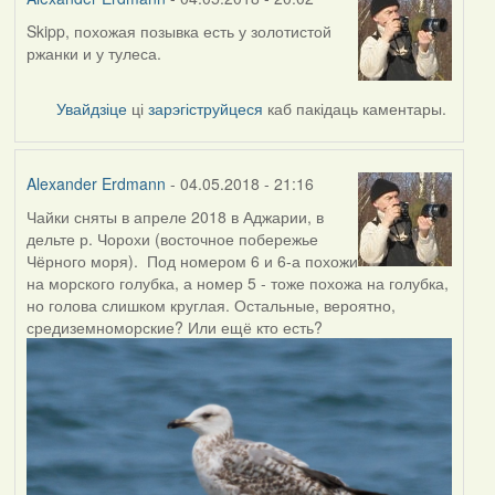
Skipp, похожая позывка есть у золотистой
In
ржанки и у тулеса.
reply
to
by
Увайдзіце
ці
зарэгіструйцеся
каб пакідаць каментары.
Skipp
Alexander Erdmann
- 04.05.2018 - 21:16
Чайки сняты в апреле 2018 в Аджарии, в
дельте р. Чорохи (восточное побережье
Чёрного моря). Под номером 6 и 6-а похожи
на морского голубка, а номер 5 - тоже похожа на голубка,
но голова слишком круглая. Остальные, вероятно,
средиземноморские? Или ещё кто есть?