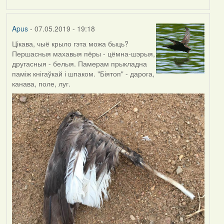
by
Harrier
Apus
- 07.05.2019 - 19:18
Цікава, чыё крыло гэта можа быць?
Першасныя махавыя пёры - цёмна-шэрыя,
другасныя - белыя. Памерам прыкладна
паміж кнігаўкай і шпаком. "Біятоп" - дарога,
канава, поле, луг.