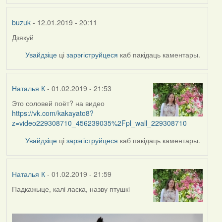
buzuk
- 12.01.2019 - 20:11
Дзякуй
Увайдзіце
ці
зарэгіструйцеся
каб пакідаць каментары.
Наталья К
- 01.02.2019 - 21:53
Это соловей поёт? на видео
https://vk.com/kakayato8?
z=video229308710_456239035%2Fpl_wall_229308710
Увайдзіце
ці
зарэгіструйцеся
каб пакідаць каментары.
Наталья К
- 01.02.2019 - 21:59
Падкажыце, калi ласка, назву птушкi