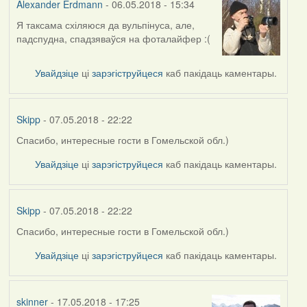
Alexander Erdmann
- 06.05.2018 - 15:34
Я таксама схіляюся да вульпінуса, але,
In
падспудна, спадзяваўся на фоталайфер :(
reply
to
by
Увайдзіце
ці
зарэгіструйцеся
каб пакідаць каментары.
Harrier
Skipp
- 07.05.2018 - 22:22
Спасибо, интересные гости в Гомельской обл.)
In
reply
Увайдзіце
ці
зарэгіструйцеся
каб пакідаць каментары.
to
by
Alexander
Skipp
- 07.05.2018 - 22:22
Erdmann
Спасибо, интересные гости в Гомельской обл.)
In
reply
Увайдзіце
ці
зарэгіструйцеся
каб пакідаць каментары.
to
by
Alexander
skinner
- 17.05.2018 - 17:25
Erdmann