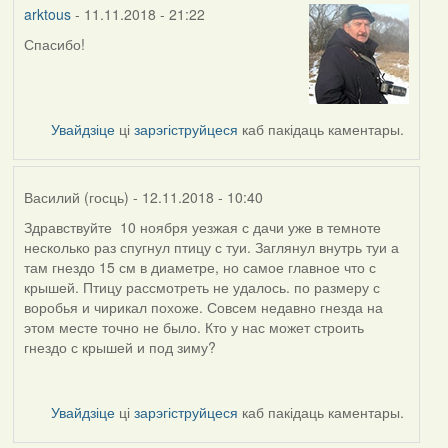
arktous
- 11.11.2018 - 21:22
Спасибо!
In
reply
to
by
Увайдзіце
ці
зарэгіструйцеся
каб пакідаць каментары.
Harrier
Василий (госць)
- 12.11.2018 - 10:40
Здравствуйте 10 ноября уезжая с дачи уже в темноте
несколько раз спугнул птицу с туи. Заглянул внутрь туи а
там гнездо 15 см в диаметре, но самое главное что с
крышей. Птицу рассмотреть не удалось. по размеру с
воробья и чирикал похоже. Совсем недавно гнезда на
этом месте точно не было. Кто у нас может строить
гнездо с крышей и под зиму?
Увайдзіце
ці
зарэгіструйцеся
каб пакідаць каментары.