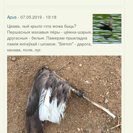
by
Harrier
Apus
- 07.05.2019 - 19:18
Цікава, чыё крыло гэта можа быць?
Першасныя махавыя пёры - цёмна-шэрыя,
другасныя - белыя. Памерам прыкладна
паміж кнігаўкай і шпаком. "Біятоп" - дарога,
канава, поле, луг.