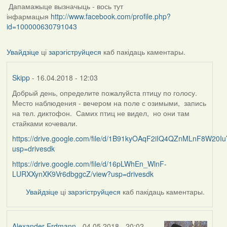
Дапамажыце вызначыць - вось тут
інфармацыя
http://www.facebook.com/profile.php?
id=100000630791043
Увайдзіце
ці
зарэгіструйцеся
каб пакідаць каментары.
Skipp
- 16.04.2018 - 12:03
Добрый день, определите пожалуйста птицу по голосу.
Место наблюдения - вечером на поле с озимыми, запись
на тел. диктофон. Самих птиц не видел, но они там
стайками кочевали.
https://drive.google.com/file/d/1B91kyOAqF2iIQ4QZnMLnF8W20Iu
usp=drivesdk
https://drive.google.com/file/d/16pLWhEn_WlnF-
LURXXynXK9Vr6dbggcZ/view?usp=drivesdk
Увайдзіце
ці
зарэгіструйцеся
каб пакідаць каментары.
Alexander Erdmann
- 04.05.2018 - 20:02