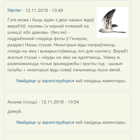
Harrier
- 12.11.2018 - 10:49
Гэта можа і быць адзін з двух нашых відаў
вераб'ёў: палявы (з чорнай плямкай на
шчацэ) або дамовы- (без яе) -
падрабязней глядзіце фоты ў Галерэе,
раздзел Нашы птушкі. Некаторыя віды папраўляюць
гняздо на зіму і выкарыстоўваюць яго для начлегу. Вераб'і
аселыя птушкі = нікуды на зіму не адлятаюць. Узімку ж
размнажаюцца толькі крыжадзюбы і круглы год - шызыя
галубы + некаторыя віды соваў пачынаюць яшчэ зімой.
Увайдзіце
ці
зарэгіструйцеся
каб пакідаць каментары.
Ананім (госць)
- 12.11.2018 - 10:54
дзякуй.
In
reply
Увайдзіце
ці
зарэгіструйцеся
каб пакідаць каментары.
to
by
Harrier