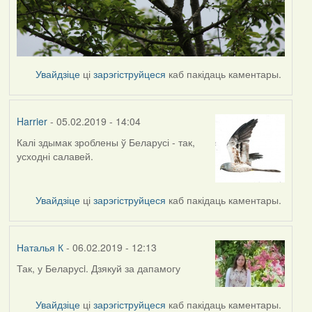
Увайдзіце
ці
зарэгіструйцеся
каб пакідаць каментары.
Harrier
- 05.02.2019 - 14:04
Калі здымак зроблены ў Беларусі - так,
In
усходні салавей.
reply
to
by
Увайдзіце
ці
зарэгіструйцеся
каб пакідаць каментары.
Наталья
К
Наталья К
- 06.02.2019 - 12:13
Так, у Беларусi. Дзякуй за дапамогу
In
reply
to
Увайдзіце
ці
зарэгіструйцеся
каб пакідаць каментары.