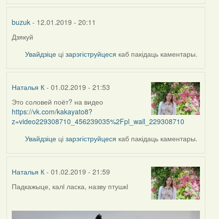
buzuk
- 12.01.2019 - 20:11
Дзякуй
Увайдзіце
ці
зарэгіструйцеся
каб пакідаць каментары.
Наталья К
- 01.02.2019 - 21:53
Это соловей поёт? на видео
https://vk.com/kakayato8?
z=video229308710_456239035%2Fpl_wall_229308710
Увайдзіце
ці
зарэгіструйцеся
каб пакідаць каментары.
Наталья К
- 01.02.2019 - 21:59
Падкажыце, калi ласка, назву птушкi