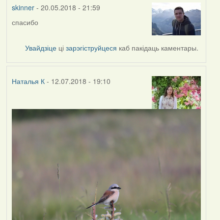
vogelfrei
skinner
- 20.05.2018 - 21:59
спасибо
Увайдзіце
ці
зарэгіструйцеся
каб пакідаць каментары.
Наталья К
- 12.07.2018 - 19:10