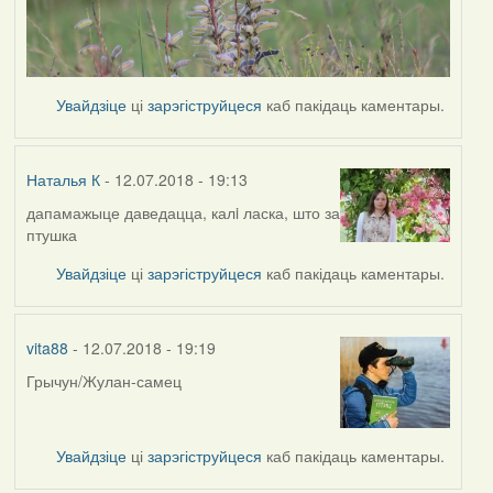
Увайдзіце
ці
зарэгіструйцеся
каб пакідаць каментары.
Наталья К
- 12.07.2018 - 19:13
дапамажыце даведацца, калi ласка, што за
птушка
Увайдзіце
ці
зарэгіструйцеся
каб пакідаць каментары.
vita88
- 12.07.2018 - 19:19
Грычун/Жулан-самец
Увайдзіце
ці
зарэгіструйцеся
каб пакідаць каментары.