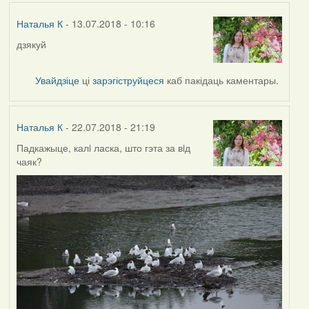
Наталья К
- 13.07.2018 - 10:16
дзякуй
Увайдзіце
ці
зарэгіструйцеся
каб пакідаць каментары.
Наталья К
- 22.07.2018 - 21:19
Падкажыце, калi ласка, што гэта за вiд
чаяк?