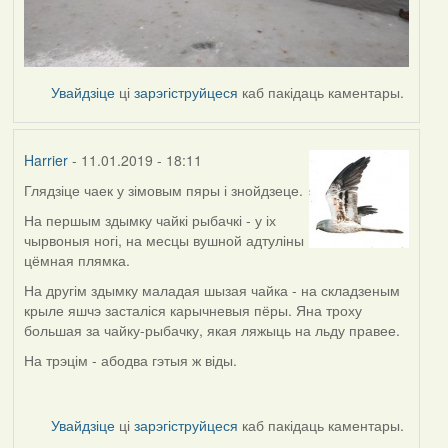
Увайдзіце
ці
зарэгіструйцеся
каб пакідаць каментары.
Harrier
- 11.01.2019 - 18:11
Глядзіце чаек у зімовым пяры і знойдзеце.
In
reply
На першым здымку чайкі рыбачкі - у іх
to
чырвоныя ногі, на месцы вушной адтуліны
by
цёмная плямка.
buzuk
На другім здымку маладая шызая чайка - на складзеным
крыле яшчэ засталіся карычневыя пёры. Яна троху
большая за чайку-рыбачку, якая ляжыць на льду правее.
На трэцім - абодва гэтыя ж віды.
Увайдзіце
ці
зарэгіструйцеся
каб пакідаць каментары.