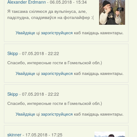
Alexander Erdmann
- 06.05.2018 - 15:34
Я таксама схіляюся да вульпінуса, але,
In
падспудна, спадзяваўся на фоталайфер :(
reply
to
by
Увайдзіце
ці
зарэгіструйцеся
каб пакідаць каментары.
Harrier
Skipp
- 07.05.2018 - 22:22
Спасибо, интересные гости в Гомельской обл.)
In
reply
Увайдзіце
ці
зарэгіструйцеся
каб пакідаць каментары.
to
by
Alexander
Skipp
- 07.05.2018 - 22:22
Erdmann
Спасибо, интересные гости в Гомельской обл.)
In
reply
Увайдзіце
ці
зарэгіструйцеся
каб пакідаць каментары.
to
by
Alexander
skinner
- 17.05.2018 - 17:25
Erdmann