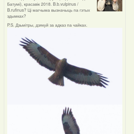
Батумі), красавік 2018. B.b.vulpinus /
B.rufinus? Ці магчыма вызначыць па гэтых
здымках?
P.S. Дзьмітры, дзякуй за адказ па чайках.