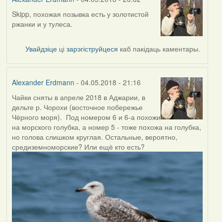
Skipp, похожая позывка есть у золотистой
In
ржанки и у тулеса.
reply
to
by
Увайдзіце
ці
зарэгіструйцеся
каб пакідаць каментары.
Skipp
Alexander Erdmann
- 04.05.2018 - 21:16
Чайки сняты в апреле 2018 в Аджарии, в
дельте р. Чорохи (восточное побережье
Чёрного моря). Под номером 6 и 6-а похожи
на морского голубка, а номер 5 - тоже похожа на голубка,
но голова слишком круглая. Остальные, вероятно,
средиземноморские? Или ещё кто есть?