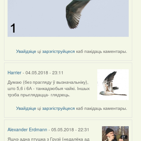
Увайдзіце
ці
зарэгіструйцеся
каб пакідаць каментары.
Harrier
- 04.05.2018 - 23:11
Думаю (без прагляду ў вызначальніку),
што 5,6 і 6А - танкадзюбыя чайкі. Іншых
трэба прыглядацца- глядзець.
Увайдзіце
ці
зарэгіструйцеся
каб пакідаць каментары.
Alexander Erdmann
- 05.05.2018 - 22:31
Яшчэ адна птушка з Грузіі (недалёка ад