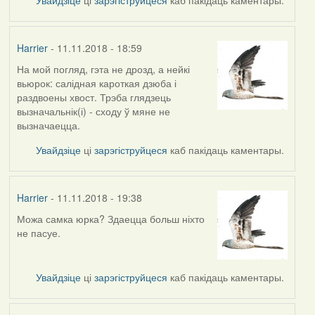
Harrier
- 11.11.2018 - 18:59
На мой погляд, гэта не дрозд, а нейкі
In
вьюрок: салідная кароткая дзюба і
reply
раздвоены хвост. Трэба глядзець
to
вызначальнік(і) - сходу ў мяне не
by
вызначаецца.
arktous
Увайдзіце
ці
зарэгіструйцеся
каб пакідаць каментары.
Harrier
- 11.11.2018 - 19:38
Можа самка юрка? Здаецца больш ніхто
In
не пасуе.
reply
to
by
Увайдзіце
ці
зарэгіструйцеся
каб пакідаць каментары.
Harrier