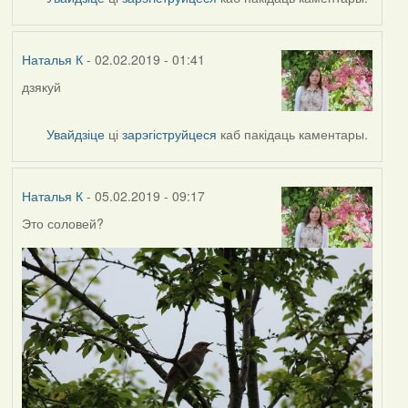
Наталья
К
Наталья К
- 02.02.2019 - 01:41
дзякуй
In
reply
to
Увайдзіце
ці
зарэгіструйцеся
каб пакідаць каментары.
by
Harrier
Наталья К
- 05.02.2019 - 09:17
Это соловей?