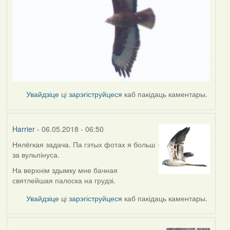
Увайдзіце
ці
зарэгіструйцеся
каб пакідаць каментары.
Harrier
- 06.05.2018 - 06:50
Нялёгкая задача. Па гэтых фотах я больш
за вульпінуса.
На верхнім здымку мне бачная
святлейшая палоска на грудзі.
Увайдзіце
ці
зарэгіструйцеся
каб пакідаць каментары.