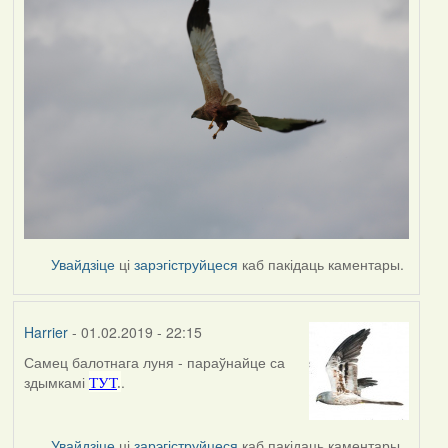
Увайдзіце
ці
зарэгіструйцеся
каб пакідаць каментары.
Harrier
- 01.02.2019 - 22:15
Самец балотнага луня - параўнайце са
In
здымкамі
.
ТУТ
.
reply
to
by
Увайдзіце
ці
зарэгіструйцеся
каб пакідаць каментары.