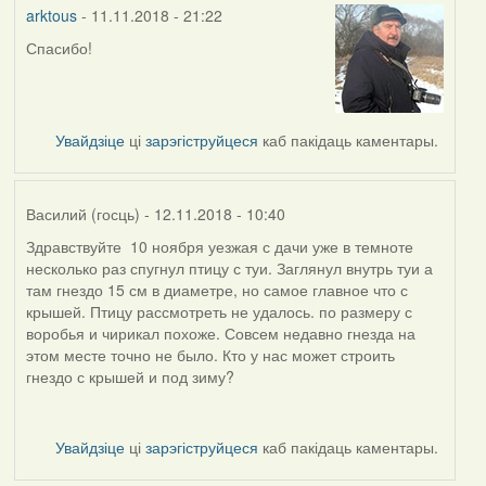
arktous
- 11.11.2018 - 21:22
Спасибо!
In
reply
to
by
Увайдзіце
ці
зарэгіструйцеся
каб пакідаць каментары.
Harrier
Василий (госць)
- 12.11.2018 - 10:40
Здравствуйте 10 ноября уезжая с дачи уже в темноте
несколько раз спугнул птицу с туи. Заглянул внутрь туи а
там гнездо 15 см в диаметре, но самое главное что с
крышей. Птицу рассмотреть не удалось. по размеру с
воробья и чирикал похоже. Совсем недавно гнезда на
этом месте точно не было. Кто у нас может строить
гнездо с крышей и под зиму?
Увайдзіце
ці
зарэгіструйцеся
каб пакідаць каментары.