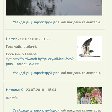
Увайдзіце
ці
зарэгіструйцеся
каб пакідаць каментары.
Harrier
- 23.07.2018 - 01:22
Гэта чайкі-рыбачкі.
In
reply
Вось яны ў Галерэі
to
тут:
http://birdwatch.by/gallery/all-last-foto?
by
ptuski_target_id=255
Наталья
Увайдзіце
ці
зарэгіструйцеся
каб пакідаць каментары.
К
Наталья К
- 23.07.2018 - 15:04
дзякуй.
In
reply
to
Увайдзіце
ці
зарэгіструйцеся
каб пакідаць каментары.