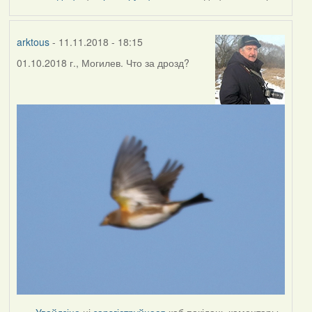
by
Harrier
arktous
- 11.11.2018 - 18:15
01.10.2018 г., Могилев. Что за дрозд?
Увайдзіце
ці
зарэгіструйцеся
каб пакідаць каментары.