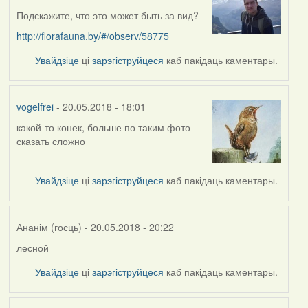
Подскажите, что это может быть за вид?
http://florafauna.by/#/observ/58775
Увайдзіце
ці
зарэгіструйцеся
каб пакідаць каментары.
vogelfrei
- 20.05.2018 - 18:01
какой-то конек, больше по таким фото
In
сказать сложно
reply
to
by
Увайдзіце
ці
зарэгіструйцеся
каб пакідаць каментары.
skinner
Ананім (госць)
- 20.05.2018 - 20:22
лесной
In
reply
Увайдзіце
ці
зарэгіструйцеся
каб пакідаць каментары.
to
by