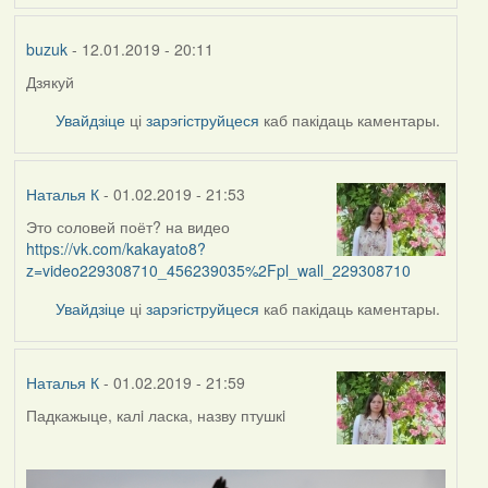
buzuk
- 12.01.2019 - 20:11
Дзякуй
Увайдзіце
ці
зарэгіструйцеся
каб пакідаць каментары.
Наталья К
- 01.02.2019 - 21:53
Это соловей поёт? на видео
https://vk.com/kakayato8?
z=video229308710_456239035%2Fpl_wall_229308710
Увайдзіце
ці
зарэгіструйцеся
каб пакідаць каментары.
Наталья К
- 01.02.2019 - 21:59
Падкажыце, калi ласка, назву птушкi