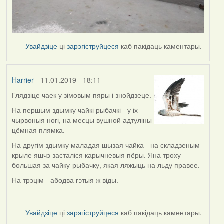
Увайдзіце
ці
зарэгіструйцеся
каб пакідаць каментары.
Harrier
- 11.01.2019 - 18:11
Глядзіце чаек у зімовым пяры і знойдзеце.
In
reply
На першым здымку чайкі рыбачкі - у іх
to
чырвоныя ногі, на месцы вушной адтуліны
by
цёмная плямка.
buzuk
На другім здымку маладая шызая чайка - на складзеным
крыле яшчэ засталіся карычневыя пёры. Яна троху
большая за чайку-рыбачку, якая ляжыць на льду правее.
На трэцім - абодва гэтыя ж віды.
Увайдзіце
ці
зарэгіструйцеся
каб пакідаць каментары.