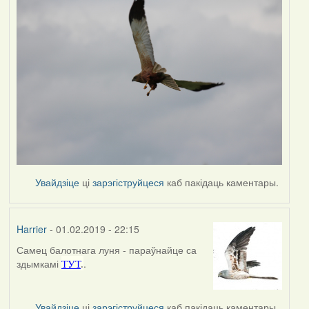
Увайдзіце
ці
зарэгіструйцеся
каб пакідаць каментары.
Harrier
- 01.02.2019 - 22:15
Самец балотнага луня - параўнайце са
In
здымкамі
.
ТУТ
.
reply
to
by
Увайдзіце
ці
зарэгіструйцеся
каб пакідаць каментары.