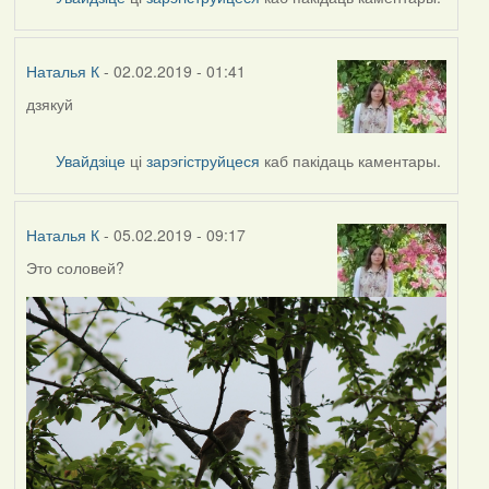
Наталья
К
Наталья К
- 02.02.2019 - 01:41
дзякуй
In
reply
to
Увайдзіце
ці
зарэгіструйцеся
каб пакідаць каментары.
by
Harrier
Наталья К
- 05.02.2019 - 09:17
Это соловей?