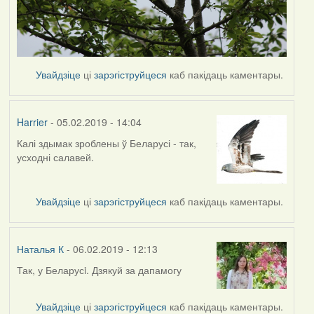
Увайдзіце
ці
зарэгіструйцеся
каб пакідаць каментары.
Harrier
- 05.02.2019 - 14:04
Калі здымак зроблены ў Беларусі - так,
In
усходні салавей.
reply
to
by
Увайдзіце
ці
зарэгіструйцеся
каб пакідаць каментары.
Наталья
К
Наталья К
- 06.02.2019 - 12:13
Так, у Беларусi. Дзякуй за дапамогу
In
reply
to
Увайдзіце
ці
зарэгіструйцеся
каб пакідаць каментары.