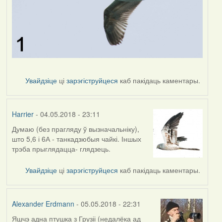
Увайдзіце
ці
зарэгіструйцеся
каб пакідаць каментары.
Harrier
- 04.05.2018 - 23:11
Думаю (без прагляду ў вызначальніку),
што 5,6 і 6А - танкадзюбыя чайкі. Іншых
трэба прыглядацца- глядзець.
Увайдзіце
ці
зарэгіструйцеся
каб пакідаць каментары.
Alexander Erdmann
- 05.05.2018 - 22:31
Яшчэ адна птушка з Грузіі (недалёка ад