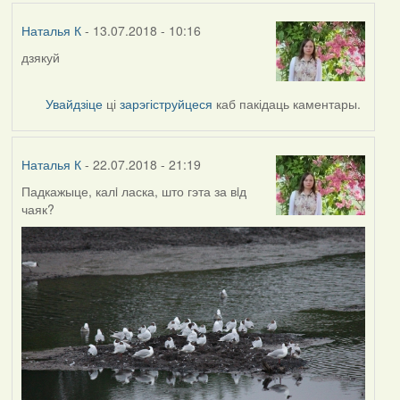
Наталья К
- 13.07.2018 - 10:16
дзякуй
Увайдзіце
ці
зарэгіструйцеся
каб пакідаць каментары.
Наталья К
- 22.07.2018 - 21:19
Падкажыце, калi ласка, што гэта за вiд
чаяк?