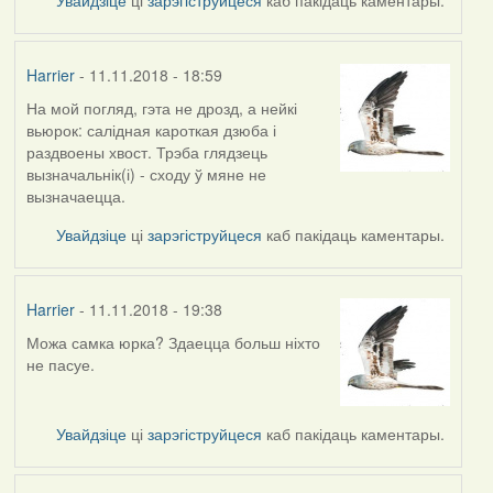
Harrier
- 11.11.2018 - 18:59
На мой погляд, гэта не дрозд, а нейкі
In
вьюрок: салідная кароткая дзюба і
reply
раздвоены хвост. Трэба глядзець
to
вызначальнік(і) - сходу ў мяне не
by
вызначаецца.
arktous
Увайдзіце
ці
зарэгіструйцеся
каб пакідаць каментары.
Harrier
- 11.11.2018 - 19:38
Можа самка юрка? Здаецца больш ніхто
In
не пасуе.
reply
to
by
Увайдзіце
ці
зарэгіструйцеся
каб пакідаць каментары.
Harrier