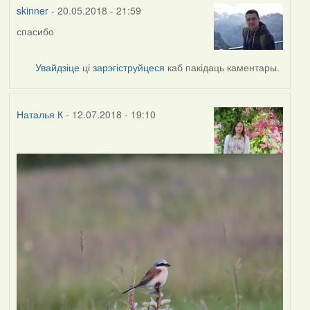
vogelfrei
skinner
- 20.05.2018 - 21:59
спасибо
Увайдзіце
ці
зарэгіструйцеся
каб пакідаць каментары.
Наталья К
- 12.07.2018 - 19:10