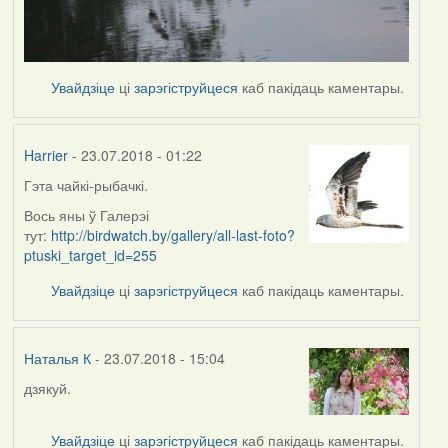
Увайдзіце
ці
зарэгіструйцеся
каб пакідаць каментары.
Harrier
- 23.07.2018 - 01:22
Гэта чайкі-рыбачкі.
In
reply
Вось яны ў Галерэі
to
тут:
http://birdwatch.by/gallery/all-last-foto?
by
ptuski_target_id=255
Наталья
Увайдзіце
ці
зарэгіструйцеся
каб пакідаць каментары.
К
Наталья К
- 23.07.2018 - 15:04
дзякуй.
In
reply
to
Увайдзіце
ці
зарэгіструйцеся
каб пакідаць каментары.