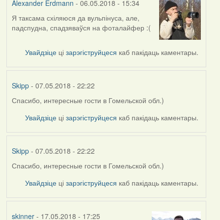
Alexander Erdmann
- 06.05.2018 - 15:34
Я таксама схіляюся да вульпінуса, але,
In
падспудна, спадзяваўся на фоталайфер :(
reply
to
by
Увайдзіце
ці
зарэгіструйцеся
каб пакідаць каментары.
Harrier
Skipp
- 07.05.2018 - 22:22
Спасибо, интересные гости в Гомельской обл.)
In
reply
Увайдзіце
ці
зарэгіструйцеся
каб пакідаць каментары.
to
by
Alexander
Skipp
- 07.05.2018 - 22:22
Erdmann
Спасибо, интересные гости в Гомельской обл.)
In
reply
Увайдзіце
ці
зарэгіструйцеся
каб пакідаць каментары.
to
by
Alexander
skinner
- 17.05.2018 - 17:25
Erdmann