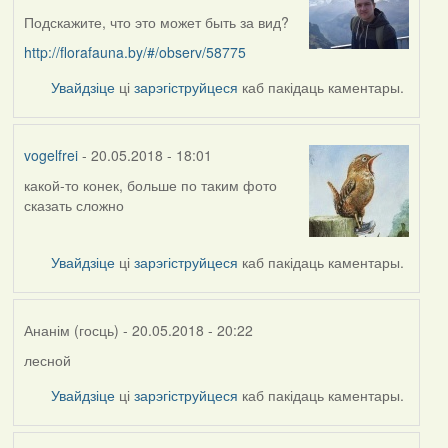
Подскажите, что это может быть за вид?
http://florafauna.by/#/observ/58775
Увайдзіце
ці
зарэгіструйцеся
каб пакідаць каментары.
vogelfrei
- 20.05.2018 - 18:01
какой-то конек, больше по таким фото
In
сказать сложно
reply
to
by
Увайдзіце
ці
зарэгіструйцеся
каб пакідаць каментары.
skinner
Ананім (госць)
- 20.05.2018 - 20:22
лесной
In
reply
Увайдзіце
ці
зарэгіструйцеся
каб пакідаць каментары.
to
by