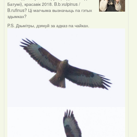
Батумі), красавік 2018. B.b.vulpinus /
B.rufinus? Ці магчыма вызначыць па гэтых
здымках?
P.S. Дзьмітры, дзякуй за адказ па чайках.