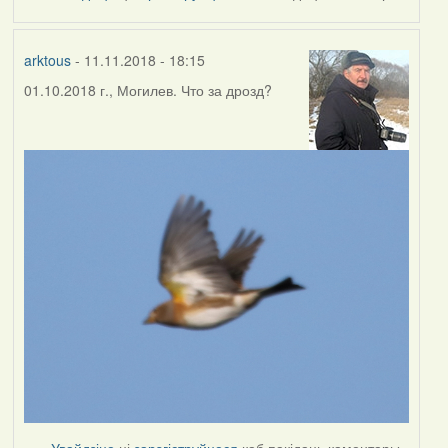
by
Harrier
arktous
- 11.11.2018 - 18:15
01.10.2018 г., Могилев. Что за дрозд?
Увайдзіце
ці
зарэгіструйцеся
каб пакідаць каментары.