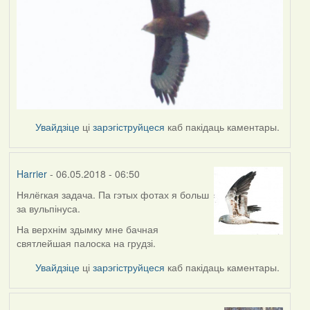
Увайдзіце
ці
зарэгіструйцеся
каб пакідаць каментары.
Harrier
- 06.05.2018 - 06:50
Нялёгкая задача. Па гэтых фотах я больш
за вульпінуса.
На верхнім здымку мне бачная
святлейшая палоска на грудзі.
Увайдзіце
ці
зарэгіструйцеся
каб пакідаць каментары.