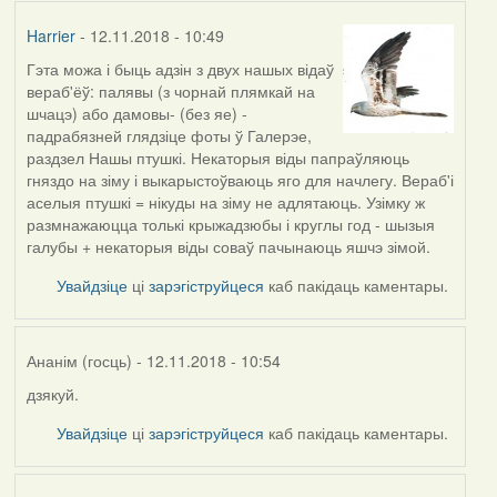
Harrier
- 12.11.2018 - 10:49
Гэта можа і быць адзін з двух нашых відаў
вераб'ёў: палявы (з чорнай плямкай на
шчацэ) або дамовы- (без яе) -
падрабязней глядзіце фоты ў Галерэе,
раздзел Нашы птушкі. Некаторыя віды папраўляюць
гняздо на зіму і выкарыстоўваюць яго для начлегу. Вераб'і
аселыя птушкі = нікуды на зіму не адлятаюць. Узімку ж
размнажаюцца толькі крыжадзюбы і круглы год - шызыя
галубы + некаторыя віды соваў пачынаюць яшчэ зімой.
Увайдзіце
ці
зарэгіструйцеся
каб пакідаць каментары.
Ананім (госць)
- 12.11.2018 - 10:54
дзякуй.
In
reply
Увайдзіце
ці
зарэгіструйцеся
каб пакідаць каментары.
to
by
Harrier