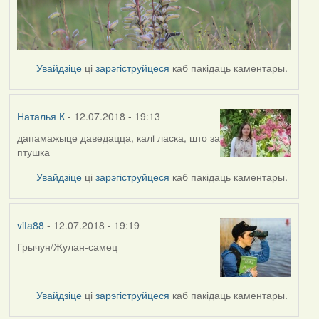
Увайдзіце
ці
зарэгіструйцеся
каб пакідаць каментары.
Наталья К
- 12.07.2018 - 19:13
дапамажыце даведацца, калi ласка, што за
птушка
Увайдзіце
ці
зарэгіструйцеся
каб пакідаць каментары.
vita88
- 12.07.2018 - 19:19
Грычун/Жулан-самец
Увайдзіце
ці
зарэгіструйцеся
каб пакідаць каментары.