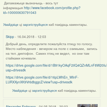
Дапамажыце вызначыць - вось тут
інфармацыя
http://www.facebook.com/profile.php?
id=100000630791043
Увайдзіце
ці
зарэгіструйцеся
каб пакідаць каментары.
Skipp
- 16.04.2018 - 12:03
Добрый день, определите пожалуйста птицу по голосу.
Место наблюдения - вечером на поле с озимыми, запись
на тел. диктофон. Самих птиц не видел, но они там
стайками кочевали.
https://drive.google.com/file/d/1B91kyOAqF2iIQ4QZnMLnF8W20Iu
usp=drivesdk
https://drive.google.com/file/d/16pLWhEn_WlnF-
LURXXynXK9Vr6dbggcZ/view?usp=drivesdk
Увайдзіце
ці
зарэгіструйцеся
каб пакідаць каментары.
Alexander Erdmann
- 04.05.2018 - 20:02