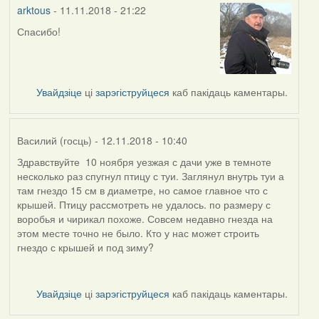
arktous
- 11.11.2018 - 21:22
Спасибо!
In
reply
to
by
Увайдзіце
ці
зарэгіструйцеся
каб пакідаць каментары.
Harrier
Василий (госць)
- 12.11.2018 - 10:40
Здравствуйте 10 ноября уезжая с дачи уже в темноте
несколько раз спугнул птицу с туи. Заглянул внутрь туи а
там гнездо 15 см в диаметре, но самое главное что с
крышей. Птицу рассмотреть не удалось. по размеру с
воробья и чирикал похоже. Совсем недавно гнезда на
этом месте точно не было. Кто у нас может строить
гнездо с крышей и под зиму?
Увайдзіце
ці
зарэгіструйцеся
каб пакідаць каментары.