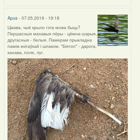
by
Harrier
Apus
- 07.05.2019 - 19:18
Цікава, чыё крыло гэта можа быць?
Першасныя махавыя пёры - цёмна-шэрыя,
другасныя - белыя. Памерам прыкладна
паміж кнігаўкай і шпаком. "Біятоп" - дарога,
канава, поле, луг.