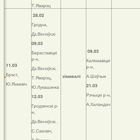
Т.Яварэц
28.02
Гродна,
Дз.Вінчэўскі
09.03
09.03
Бераставіцкі
р-н,
Калінкавіцкі
11.03
р-н,
Дз.Вінчэўскі,
Брэст,
зімавалі
А.Шэўчык
Т.Яварэц,
Ю.Янкевіч
21.03
Ю.Лукашэнка
Рэчыцкі р-н,
12.03
А.Халандач
Гродзенскі р-
н,
Дз.Вінчэўскі,
С.Саковіч,