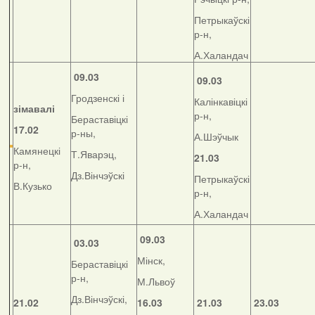
Петрыкаўскі
р-н,
А.Халандач
09.03
09.03
Гродзенскі і
Калінкавіцкі
зімавалі
р-н,
Бераставіцкі
17.02
р-ны,
А.Шэўчык
Камянецкі
Т.Яварэц,
21.03
р-н,
Дз.Вінчэўскі
Петрыкаўскі
В.Кузько
р-н,
А.Халандач
09.03
03.03
Мінск,
Бераставіцкі
р-н,
М.Львоў
Дз.Вінчэўскі,
21.02
16.03
21.03
23.03