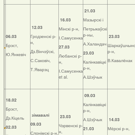
21.03
16.03
Мазырскі і
12.03
Мінскі р-н,
Петрыкаўскі
р-ны,
06.03
Гродзенскі р-
23.03
І.Самусенка
н,
А.Халандач
Брэст,
Шаркаўшчынс
27.03
Дз.Вінчэўскі,
р-н,
23.03
Ю.Янкевіч
Любанскі р-
С.Саковіч,
В.Кавалёнак
н,
Калінкавіцкі
р-н,
Т.Яварэц
І.Самусенка
et al.
А.Шэўчык
09.03
18.02
Калінкавіцкі
Брэст,
р-н,
зімавалі
23.03
Дз.Кіцель
А.Шэўчык
14.03
09.03
Чэрвенскі р-
02.03
21.03
Мёрскі р-н,
н,
Слонімскі р-н,