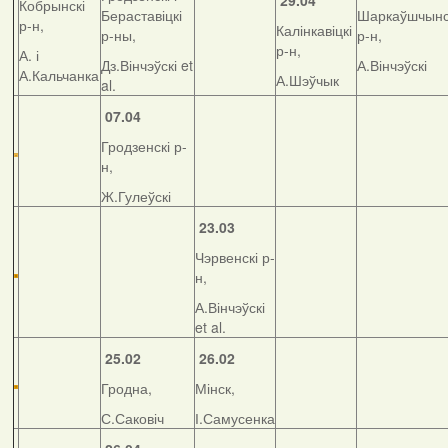
29.04
Кобрынскі
Бераставіцкі
Шаркаўшчынс
р-н,
Калінкавіцкі
р-ны,
р-н,
р-н,
А. і
Дз.Вінчэўскі et
А.Вінчэўскі
А.Кальчанка
А.Шэўчык
al.
07.04
Гродзенскі р-
н,
Ж.Гулеўскі
23.03
Чэрвенскі р-
н,
А.Вінчэўскі
et al.
25.02
26.02
Гродна,
Мінск,
С.Саковіч
І.Самусенка