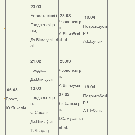
23.03
Бераставіцкі і
23.03
19.04
Чэрвенскі р-
Гродзенскі р-
Петрыкаўскі
н,
ны,
р-н,
А.Вінчэўскі
Дз.Вінчэўскі et
et al.
А.Шэўчык
al.
21.02
23.03
Гродна,
Чэрвенскі р-
н,
Дз.Вінчэўскі
А.Вінчэўскі
19.04
12.03
06.03
27.03
Петрыкаўскі
Гродзеснкі р-
Брэст,
р-н,
н,
Любанскі р-
Ю.Янкевіч
н,
А.Шэўчык
С.Саковіч,
І.Самусенка
Дз.Вінчэўскі,
et al.
Т.Яварэц