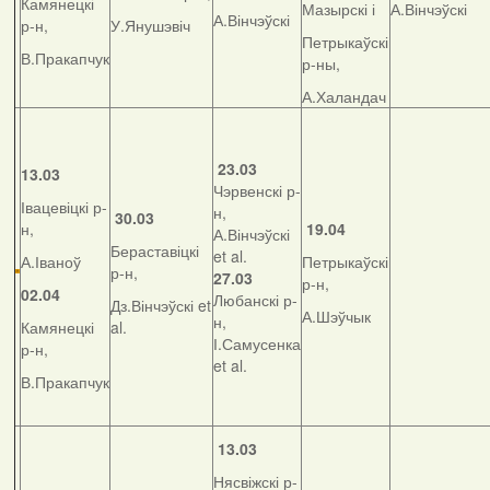
Камянецкі
Мазырскі і
А.Вінчэўскі
А.Вінчэўскі
р-н,
У.Янушэвіч
Петрыкаўскі
В.Пракапчук
р-ны,
А.Халандач
23.03
13.03
Чэрвенскі р-
Івацевіцкі р-
н,
30.03
н,
19.04
А.Вінчэўскі
Бераставіцкі
et al.
А.Іваноў
Петрыкаўскі
р-н,
27.03
р-н,
02.04
Любанскі р-
Дз.Вінчэўскі et
А.Шэўчык
н,
Камянецкі
al.
І.Самусенка
р-н,
et al.
В.Пракапчук
13.03
Нясвіжскі р-