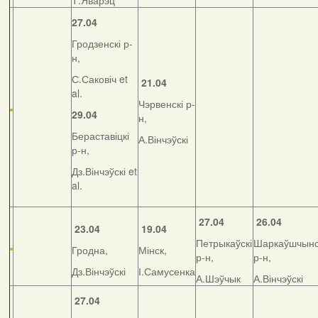
Т.Яварэц
27.04
Гродзенскі р-
н,
С.Саковіч et
21.04
al.
Чэрвенскі р-
29.04
н,
Бераставіцкі
А.Вінчэўскі
р-н,
Дз.Вінчэўскі et
al.
27.04
26.04
23.04
19.04
Петрыкаўскі
Шаркаўшчынс
Гродна,
Мінск,
р-н,
р-н,
Дз.Вінчэўскі
І.Самусенка
А.Шэўчык
А.Вінчэўскі
27.04