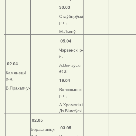
30.03
Стаўбцоўскі
р-н,
М.Львоў
05.04
Чэрвенскі р-
н,
02.04
А.Вінчэўскі
et al.
Камянецкі
р-н,
19.04
В.Пракапчук
Валожынскі
р-н,
А.Храмогін і
Дз.Вінчэўскі
02.05
03.05
Бераставіцкі
р-н,