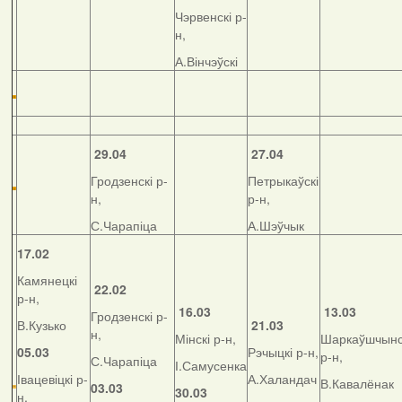
Чэрвенскі р-
н,
А.Вінчэўскі
29.04
27.04
Гродзенскі р-
Петрыкаўскі
н,
р-н,
С.Чарапіца
А.Шэўчык
17.02
Камянецкі
22.02
р-н,
16.03
13.03
Гродзенскі р-
В.Кузько
21.03
н,
Мінскі р-н,
Шаркаўшчынс
05.03
Рэчыцкі р-н,
р-н,
С.Чарапіца
І.Самусенка
Івацевіцкі р-
А.Халандач
В.Кавалёнак
03.03
30.03
н,