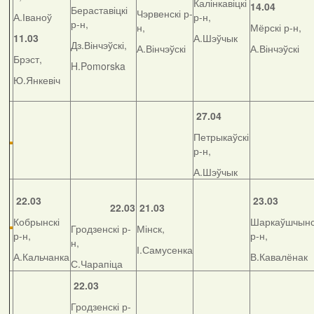
Калінкавіцкі
14.04
Бераставіцкі
Чэрвенскі р-
А.Іваноў
р-н,
р-н,
н,
Мёрскі р-н,
11.03
А.Шэўчык
Дз.Вінчэўскі,
А.Вінчэўскі
А.Вінчэўскі
Брэст,
H.Pomorska
Ю.Янкевіч
27.04
Петрыкаўскі
р-н,
А.Шэўчык
22.03
23.03
22.03
21.03
Кобрынскі
Шаркаўшчынс
Гродзенскі р-
Мінск,
р-н,
р-н,
н,
І.Самусенка
А.Кальчанка
В.Кавалёнак
С.Чарапіца
22.03
Гродзенскі р-