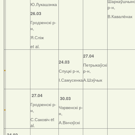
Шаркаўшчынс
Ю.Лукашэнка
р-н,
26.03
В.Кавалёнак
Гродзенскі р-
н,
Я.Сліж
et al.
27.04
24.03
Петрыкаўскі
Слуцкі р-н,
р-н,
І.Самусенка
А.Шэўчык
27.04
30.03
Гродзенскі р-
Чэрвенскі р-
н,
н,
С.Саковіч et
А.Вінчэўскі
al.
24.02