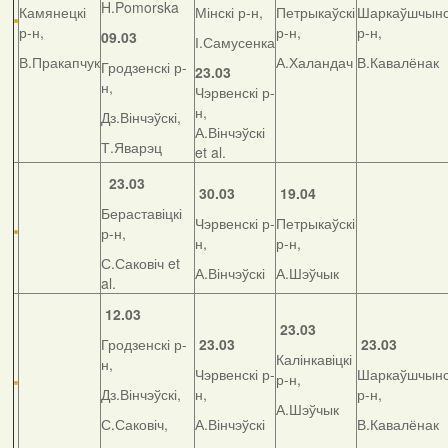
H.Pomorska
Камянецкі
Мінскі р-н,
Петрыкаўскі
Шаркаўшчынс
р-н,
р-н,
р-н,
09.03
І.Самусенка
В.Пракапчук
А.Халандач
В.Кавалёнак
Гродзенскі р-
23.03
н,
Чэрвенскі р-
н,
Дз.Вінчэўскі,
А.Вінчэўскі
Т.Яварэц
et al.
23.03
30.03
19.04
Бераставіцкі
Чэрвенскі р-
Петрыкаўскі
р-н,
н,
р-н,
С.Саковіч et
А.Вінчэўскі
А.Шэўчык
al.
12.03
23.03
Гродзенскі р-
23.03
23.03
Калінкавіцкі
н,
Чэрвенскі р-
Шаркаўшчынс
р-н,
Дз.Вінчэўскі,
н,
р-н,
А.Шэўчык
С.Саковіч,
А.Вінчэўскі
В.Кавалёнак