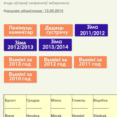
згоды аўтараў назіранняў забаронена.
А
пошняе абнаўленне
:
13.05.2014
Б
рэст
Гродна
Мінск
Гомель
Віцебск
------------
------------
-----------
------------
------------
Brest
Hrodna
Minsk
Homiel
Vitebsk