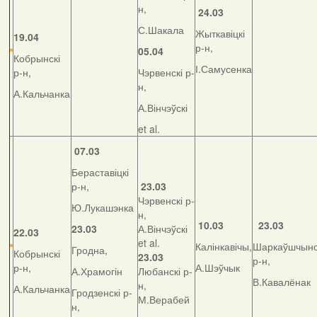
н,
24.03
С.Шакала
Жыткавіцкі
19.04
р-н,
05.04
Кобрынскі
І.Самусенка
р-н,
Чэрвенскі р-
н,
А.Кальчанка
А.Вінчэўскі
et al.
07.03
Бераставіцкі
р-н,
23.03
Чэрвенскі р-
Ю.Лукашэнка
н,
10.03
23.03
23.03
А.Вінчэўскі
22.03
et al.
Калінкавічы,
Шаркаўшчынс
Гродна,
Кобрынскі
23.03
р-н,
р-н,
А.Шэўчык
А.Храмогін
Любанскі р-
В.Кавалёнак
н,
А.Кальчанка
Гродзенскі р-
М.Верабей
н,