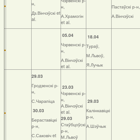
Чэрвенскі р-
н,
н,
Пастаўскі р-н,
Дз.Вінчэўскі et
А.Храмогін
А.Вінчэўскі
al.
et al.
05.04
18.04
Чэрвенскі р-
Тураў,
н,
М.Львоў,
А.Вінчэўскі
Я.Лучык
et al.
29.03
Гродзенскі р-
23.03
н,
Чэрвенскі р-
н,
С.Чарапіца
29.03
А.Вінчэўскі
30.03
Калінкавіцкі
et al.
р-н,
29.03
Бераставіцкі
Стаўбцоўскі
р-н,
А.Шэўчык
р-н,
С.Саковіч et
М.Львоў