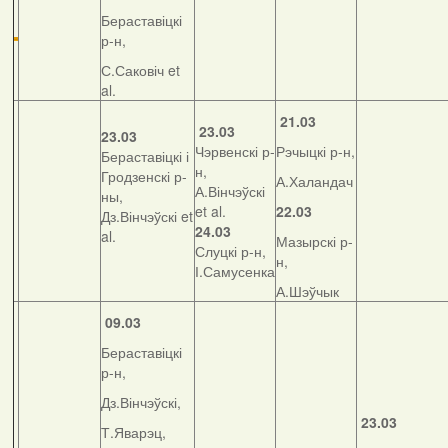
Бераставіцкі
р-н,
С.Саковіч et
al.
21.03
23.03
23.03
Чэрвенскі р-
Рэчыцкі р-н,
Бераставіцкі і
н,
Гродзенскі р-
А.Халандач
А.Вінчэўскі
ны,
et al.
22.03
Дз.Вінчэўскі et
24.03
al.
Мазырскі р-
Слуцкі р-н,
н,
І.Самусенка
А.Шэўчык
09.03
Бераставіцкі
р-н,
Дз.Вінчэўскі,
23.03
Т.Яварэц,