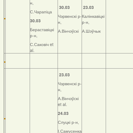
н,
30.03
23.03
С.Чарапіца
Чэрвенскі р-
Калінкавіцкі
30.03
н,
р-н,
Бераставіцкі
А.Вінчэўскі
А.Шэўчык
р-н,
С.Саковіч et
al.
23.03
Чэрвенскі р-
н,
А.Вінчэўскі
et al.
24.03
Слуцкі р-н,
І.Самусенка