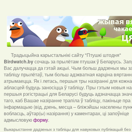
Традыцыйна карыстальнікі сайту "Птушкі штодня"
Birdwatch
.
by
сочаць за прылётам птушак ў Беларусь. За
Вас далучацца да гэтай акцыі. Чым больш дадзеных мы з
табліцу прылётаў, тым больш адэкватная карціна вяртан
атрымаецца. Як і летась, першыя тры назіранні для кожна
абласцей будуць заносіцца ў табліцу. Пры гэтым новыя наз
першыя рэгістрацыі для Беларусі будуць адзначацца знач
таго, каб Вашае назіранне трапіла ў табліцу, пакіньце пра
інфармацыю (від, дзень, месца – бліжэйшы населены пункт
вобласць, аўтар(ы) назірання) у каментарах, ці запоўніце
адмысловую
форму
.
Выкарыстанне дадзеных з табліцы для навуковых публікацый без