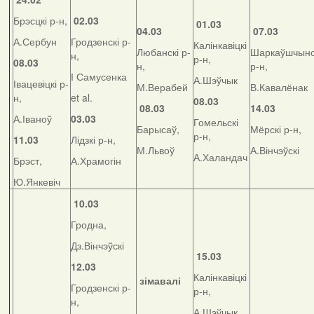
Брэсцкі р-н,
02.03
01.03
04.03
07.03
А.Сербун
Гродзенскі р-
Калінкавіцкі
Любанскі р-
Шаркаўшчынс
н,
р-н,
08.03
н,
р-н,
І Самусенка
А.Шэўчык
Івацевіцкі р-
М.Верабей
В.Кавалёнак
н,
et al.
08.03
08.03
14.03
А.Іваноў
03.03
Гомельскі
Барысаў,
Мёрскі р-н,
р-н,
11.03
Лідзкі р-н,
М.Львоў
А.Вінчэўскі
А.Халандач
Брэст,
А.Храмогін
Ю.Янкевіч
10.03
Гродна,
Дз.Вінчэўскі
15.03
12.03
Калінкавіцкі
зімавалі
Гродзенскі р-
р-н,
н,
А.Шэўчык