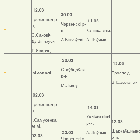
12.03
30.03
Гродзенскі р-
11.03
Чэрвенскі р-
н,
н,
Калінкавічы,
С.Саковіч,
А.Вінчэўскі
А.Шэўчык
Дз.Вінчэўскі,
Т.Яварэц
30.03
13.03
Стаўбцоўскі
зімавалі
Браслаў,
р-н,
В.Кавалёнак
М.Львоў
02.03
Гродзенскі р-
14.03
н,
Калінкавіцкі
І.Самусенка
13.03
р-н,
et al.
Шаркаўшчынс
23.03
А.Шэўчык
03.03
р-н,
Чэрвенскі р-