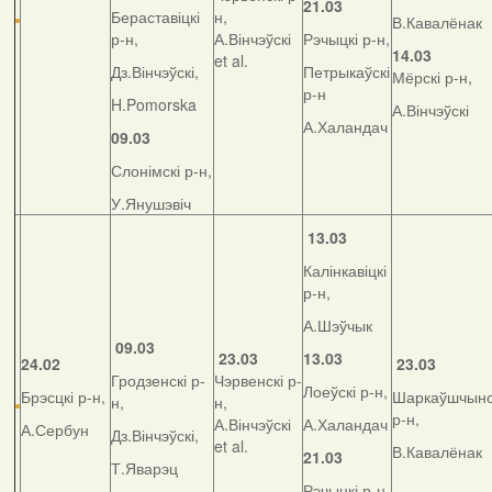
21.03
Бераставіцкі
н,
В.Кавалёнак
р-н,
А.Вінчэўскі
Рэчыцкі р-н,
14.03
et al.
Дз.Вінчэўскі,
Петрыкаўскі
Мёрскі р-н,
р-н
H.Pomorska
А.Вінчэўскі
А.Халандач
09.03
Слонімскі р-н,
У.Янушэвіч
13.03
Калінкавіцкі
р-н,
А.Шэўчык
09.03
23.03
13.03
24.02
23.03
Гродзенскі р-
Чэрвенскі р-
Лоеўскі р-н,
Брэсцкі р-н,
Шаркаўшчынс
н,
н,
р-н,
А.Вінчэўскі
А.Халандач
А.Сербун
Дз.Вінчэўскі,
et al.
В.Кавалёнак
21.03
Т.Яварэц
Рэчыцкі р-н,