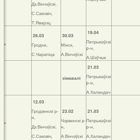
Дз.Вінчэўскі,
С.Саковіч,
Т.Яварэц
19.04
26.03
30.03
Петрыкаўскі
Гродна,
Мінск,
р-н,
С.Чарапіца
А.Вінчэўскі
А.Шэўчык
21.03
Петрыкаўскі
зімавалі
р-н,
А.Халандач
12.03
Гродзенскі р-
23.02
21.03
н,
Чэрвенскі р-
Петрыкаўскі
Дз.Вінчэўскі,
н,
р-н,
С.Саковіч,
А.Вінчэўскі
А.Халандач