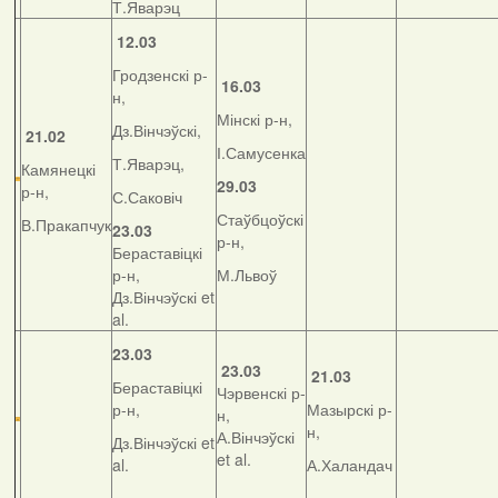
Т.Яварэц
12.03
Гродзенскі р-
16.03
н,
Мінскі р-н,
Дз.Вінчэўскі,
21.02
І.Самусенка
Т.Яварэц,
Камянецкі
29.03
р-н,
С.Саковіч
Стаўбцоўскі
В.Пракапчук
23.03
р-н,
Бераставіцкі
р-н,
М.Львоў
Дз.Вінчэўскі et
al.
23.03
23.03
21.03
Бераставіцкі
Чэрвенскі р-
р-н,
Мазырскі р-
н,
н,
А.Вінчэўскі
Дз.Вінчэўскі et
et al.
al.
А.Халандач