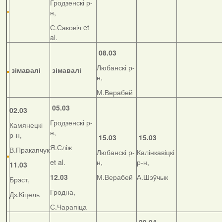
Гродзенскі р-
н,
С.Саковіч et
al.
08.03
Любанскі р-
зімавалі
зімавалі
н,
М.Верабей
05.03
02.03
Гродзенскі р-
Камянецкі
н,
р-н,
15.03
15.03
Я.Сліж
В.Пракапчук
Любанскі р-
Калінкавіцкі
et al.
н,
р-н,
11.03
12.03
М.Верабей
А.Шэўчык
Брэст,
Гродна,
Дз.Кіцель
С.Чарапіца