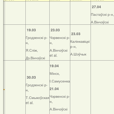
27.04
Пастаўскі р-н,
А.Вінчэўскі
19.03
23.03
23.03
Гродзенскі р-
Чэрвенскі р-
Калінкавіцкі
н,
н,
р-н,
Я.Сліж,
А.Вінчэўскі
А.Шэўчык
et al.
Дз.Вінчэўскі
19.04
Мінск,
30.03
І.Самусенка
Гродзенскі р-
21.04
н,
Чэрвенскі р-
Т.Смыкоўская
н,
et al.
А.Вінчэўскі