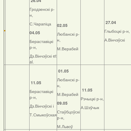
26.04
Гродзенскі р-
н,
27.04
С.Чарапіца
02.05
Глыбоцкі р-н,
04.05
Любанскі р-
н,
А.Вінчэўскі
Бераставіцкі
р-н,
М.Верабей
Дз.Вінчэўскі et
al.
01.05
Любанскі р-
11.05
н,
11.05
Бераставіцкі
М.Верабей
р-н,
Рэчыцкі р-н,
09.05
Дз.Вінчэўскі і
А.Шэўчык
Стаўбцоўскі
Т.Смыкоўская
р-н,
М.Львоў