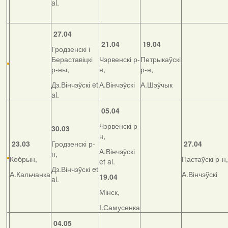
al.
27.04
21.04
19.04
Гродзенскі і
Бераставіцкі
Чэрвенскі р-
Петрыкаўскі
р-ны,
н,
р-н,
Дз.Вінчэўскі et
А.Вінчэўскі
А.Шэўчык
al.
05.04
Чэрвенскі р-
30.03
н,
23.03
Гродзенскі р-
27.04
А.Вінчэўскі
н,
Кобрын,
Пастаўскі р-н,
et al.
Дз.Вінчэўскі et
А.Кальчанка
А.Вінчэўскі
19.04
al.
Мінск,
І.Самусенка
04.05