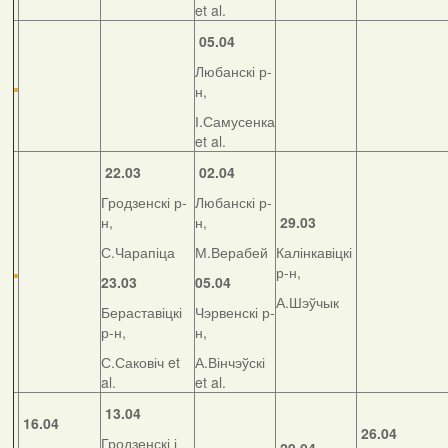
et al.
05.04
Любанскі р-
н,
І.Самусенка
et al.
22.03
02.04
Гродзенскі р-
Любанскі р-
н,
н,
29.03
С.Чарапіца
М.Верабей
Калінкавіцкі
р-н,
23.03
05.04
А.Шэўчык
Бераставіцкі
Чэрвенскі р-
р-н,
н,
С.Саковіч et
А.Вінчэўскі
al.
et al.
13.04
16.04
26.04
Гродзенскі і