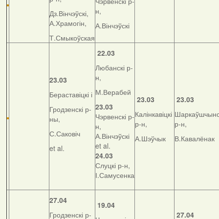
Чэрвенскі р-
н,
Дз.Вінчэўскі,
А.Храмогін,
А.Вінчэўскі
Т.Смыкоўская
22.03
Любанскі р-
н,
23.03
М.Верабей
Бераставіцкі і
23.03
23.03
23.03
Гродзенскі р-
Калінкавіцкі
Шаркаўшчынс
Чэрвенскі р-
ны,
р-н,
р-н,
н,
С.Саковіч
А.Вінчэўскі
А.Шэўчык
В.Кавалёнак
et al.
et al.
24.03
Слуцкі р-н,
І.Самусенка
27.04
19.04
Гродзенскі р-
27.04