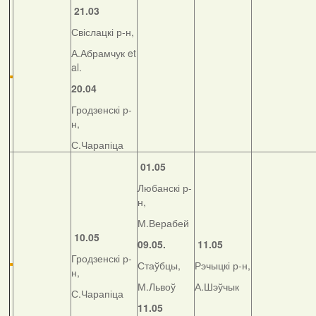
21.03
Свіслацкі р-н,
А.Абрамчук et
al.
20.04
Гродзенскі р-
н,
С.Чарапіца
01.05
Любанскі р-
н,
М.Верабей
10.05
09.05.
11.05
Гродзенскі р-
Стаўбцы,
Рэчыцкі р-н,
н,
М.Львоў
А.Шэўчык
С.Чарапіца
11.05