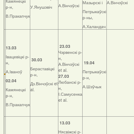
Камянецкі
Мазырскі і
А.Вінчэўскі
А.Вінчэўскі
р-н,
У.Янушэвіч
Петрыкаўскі
В.Пракапчук
р-ны,
А.Халандач
23.03
13.03
Чэрвенскі р-
Івацевіцкі р-
н,
30.03
н,
19.04
А.Вінчэўскі
Бераставіцкі
et al.
А.Іваноў
Петрыкаўскі
р-н,
27.03
р-н,
02.04
Любанскі р-
Дз.Вінчэўскі et
А.Шэўчык
н,
Камянецкі
al.
І.Самусенка
р-н,
et al.
В.Пракапчук
13.03
Нясвіжскі р-