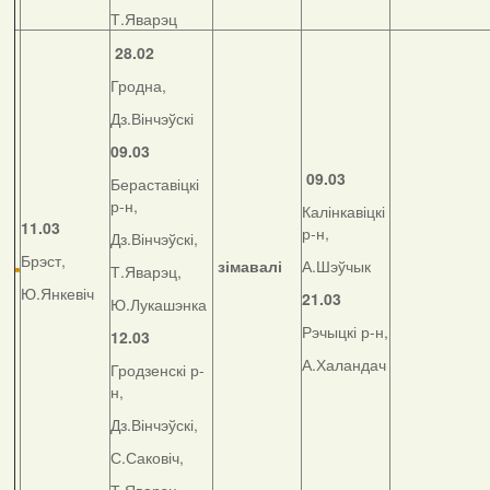
Т.Яварэц
28.02
Гродна,
Дз.Вінчэўскі
09.03
09.03
Бераставіцкі
р-н,
Калінкавіцкі
11.03
р-н,
Дз.Вінчэўскі,
Брэст,
зімавалі
А.Шэўчык
Т.Яварэц,
Ю.Янкевіч
21.03
Ю.Лукашэнка
Рэчыцкі р-н,
12.03
А.Халандач
Гродзенскі р-
н,
Дз.Вінчэўскі,
С.Саковіч,