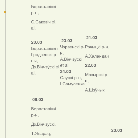
Бераставіцкі
р-н,
С.Саковіч et
al.
21.03
23.03
23.03
Чэрвенскі р-
Рэчыцкі р-н,
Бераставіцкі і
н,
Гродзенскі р-
А.Халандач
А.Вінчэўскі
ны,
et al.
22.03
Дз.Вінчэўскі et
24.03
al.
Мазырскі р-
Слуцкі р-н,
н,
І.Самусенка
А.Шэўчык
09.03
Бераставіцкі
р-н,
Дз.Вінчэўскі,
23.03
Т.Яварэц,