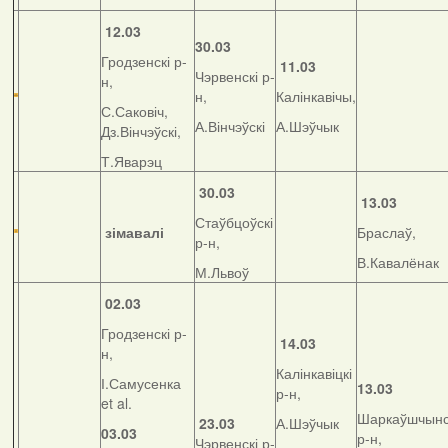
12.03
30.03
Гродзенскі р-
11.03
Чэрвенскі р-
н,
н,
Калінкавічы,
С.Саковіч,
А.Вінчэўскі
А.Шэўчык
Дз.Вінчэўскі,
Т.Яварэц
30.03
13.03
Стаўбцоўскі
зімавалі
Браслаў,
р-н,
В.Кавалёнак
М.Львоў
02.03
Гродзенскі р-
14.03
н,
Калінкавіцкі
І.Самусенка
13.03
р-н,
et al.
Шаркаўшчынс
23.03
А.Шэўчык
03.03
р-н,
Чэрвенскі р-