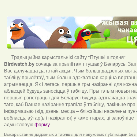
Традыцыйна карыстальнікі сайту "Птушкі штодня"
Birdwatch
.
by
сочаць за прылётам птушак ў Беларусь. За
Вас далучацца да гэтай акцыі. Чым больш дадзеных мы з
табліцу прылётаў, тым больш адэкватная карціна вяртан
атрымаецца. Як і летась, першыя тры назіранні для кожна
абласцей будуць заносіцца ў табліцу. Пры гэтым новыя наз
першыя рэгістрацыі для Беларусі будуць адзначацца знач
таго, каб Вашае назіранне трапіла ў табліцу, пакіньце пра
інфармацыю (від, дзень, месца – бліжэйшы населены пункт
вобласць, аўтар(ы) назірання) у каментарах, ці запоўніце
адмысловую
форму
.
Выкарыстанне дадзеных з табліцы для навуковых публікацый без