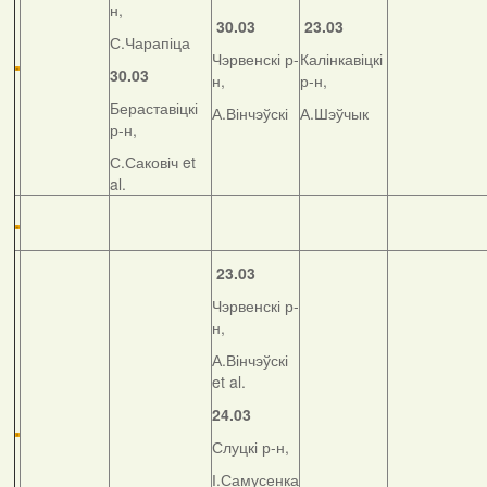
н,
30.03
23.03
С.Чарапіца
Чэрвенскі р-
Калінкавіцкі
30.03
н,
р-н,
Бераставіцкі
А.Вінчэўскі
А.Шэўчык
р-н,
С.Саковіч et
al.
23.03
Чэрвенскі р-
н,
А.Вінчэўскі
et al.
24.03
Слуцкі р-н,
І.Самусенка