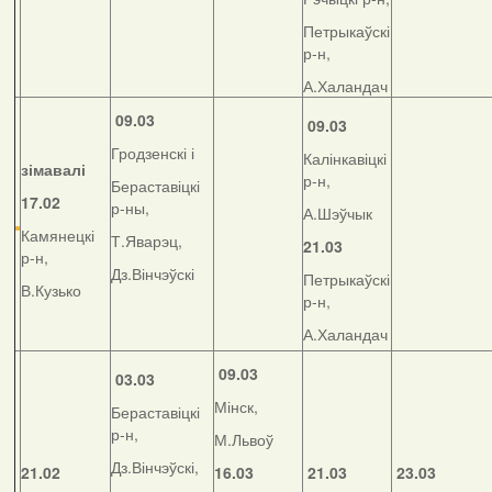
Петрыкаўскі
р-н,
А.Халандач
09.03
09.03
Гродзенскі і
Калінкавіцкі
зімавалі
р-н,
Бераставіцкі
17.02
р-ны,
А.Шэўчык
Камянецкі
Т.Яварэц,
21.03
р-н,
Дз.Вінчэўскі
Петрыкаўскі
В.Кузько
р-н,
А.Халандач
09.03
03.03
Мінск,
Бераставіцкі
р-н,
М.Львоў
Дз.Вінчэўскі,
21.02
16.03
21.03
23.03