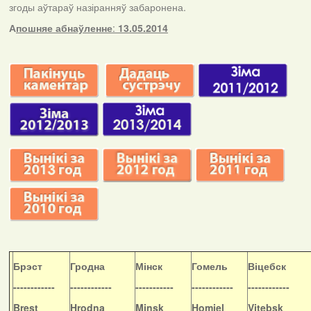
згоды аўтараў назіранняў забаронена.
А
пошняе абнаўленне
:
13.05.2014
Б
рэст
Гродна
Мінск
Гомель
Віцебск
------------
------------
-----------
------------
------------
Brest
Hrodna
Minsk
Homiel
Vitebsk