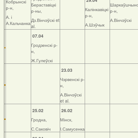
29.04
Кобрынскі
Бераставіцкі
Шаркаўшчынс
р-н,
Калінкавіцкі
р-ны,
р-н,
р-н,
А. і
Дз.Вінчэўскі et
А.Вінчэўскі
А.Кальчанка
А.Шэўчык
al.
07.04
Гродзенскі р-
н,
Ж.Гулеўскі
23.03
Чэрвенскі р-
н,
А.Вінчэўскі
et al.
25.02
26.02
Гродна,
Мінск,
С.Саковіч
І.Самусенка