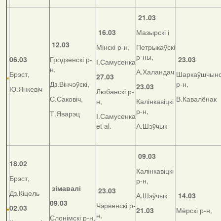
21.03
16.03
Мазырскі і
12.03
Мінскі р-н,
Петрыкаўскі
р-ны,
06.03
Гродзенскі р-
23.03
І.Самусенка
н,
А.Халандач
Брэст,
Шаркаўшчынс
27.03
Дз.Вінчэўскі,
р-н,
23.03
Ю.Янкевіч
Любанскі р-
С.Саковіч,
В.Кавалёнак
н,
Калінкавіцкі
р-н,
Т.Яварэц
І.Самусенка
et al.
А.Шэўчык
09.03
18.02
Калінкавіцкі
Брэст,
р-н,
зімавалі
23.03
Дз.Кіцель
А.Шэўчык
14.03
09.03
Чэрвенскі р-
02.03
21.03
Мёрскі р-н,
н,
Слонімскі р-н,