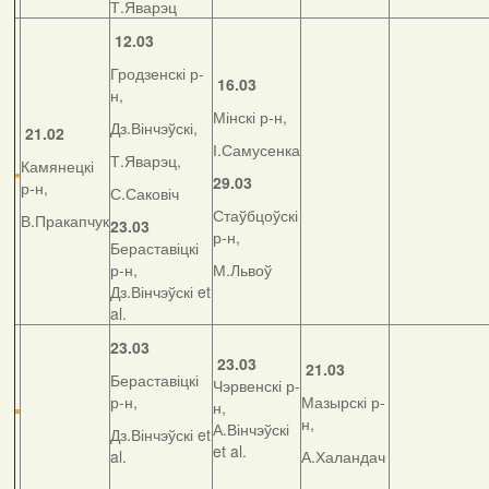
Т.Яварэц
12.03
Гродзенскі р-
16.03
н,
Мінскі р-н,
Дз.Вінчэўскі,
21.02
І.Самусенка
Т.Яварэц,
Камянецкі
29.03
р-н,
С.Саковіч
Стаўбцоўскі
В.Пракапчук
23.03
р-н,
Бераставіцкі
р-н,
М.Львоў
Дз.Вінчэўскі et
al.
23.03
23.03
21.03
Бераставіцкі
Чэрвенскі р-
р-н,
Мазырскі р-
н,
н,
А.Вінчэўскі
Дз.Вінчэўскі et
et al.
al.
А.Халандач