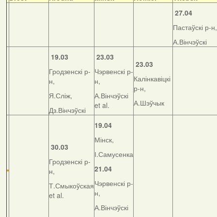
27.04
Пастаўскі р-н,
А.Вінчэўскі
19.03
23.03
23.03
Гродзенскі р-
Чэрвенскі р-
Калінкавіцкі
н,
н,
р-н,
Я.Сліж,
А.Вінчэўскі
А.Шэўчык
et al.
Дз.Вінчэўскі
19.04
Мінск,
30.03
І.Самусенка
Гродзенскі р-
21.04
н,
Чэрвенскі р-
Т.Смыкоўская
н,
et al.
А.Вінчэўскі