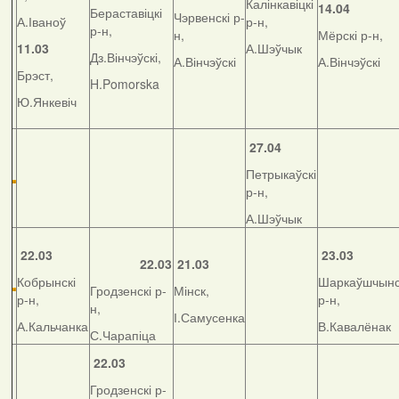
Калінкавіцкі
14.04
Бераставіцкі
Чэрвенскі р-
А.Іваноў
р-н,
р-н,
н,
Мёрскі р-н,
11.03
А.Шэўчык
Дз.Вінчэўскі,
А.Вінчэўскі
А.Вінчэўскі
Брэст,
H.Pomorska
Ю.Янкевіч
27.04
Петрыкаўскі
р-н,
А.Шэўчык
22.03
23.03
22.03
21.03
Кобрынскі
Шаркаўшчынс
Гродзенскі р-
Мінск,
р-н,
р-н,
н,
І.Самусенка
А.Кальчанка
В.Кавалёнак
С.Чарапіца
22.03
Гродзенскі р-