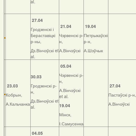
al.
27.04
21.04
19.04
Гродзенскі і
Бераставіцкі
Чэрвенскі р-
Петрыкаўскі
р-ны,
н,
р-н,
Дз.Вінчэўскі et
А.Вінчэўскі
А.Шэўчык
al.
05.04
Чэрвенскі р-
30.03
н,
23.03
Гродзенскі р-
27.04
А.Вінчэўскі
н,
Кобрын,
Пастаўскі р-н,
et al.
Дз.Вінчэўскі et
А.Кальчанка
А.Вінчэўскі
19.04
al.
Мінск,
І.Самусенка
04.05