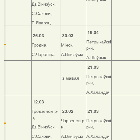
Дз.Вінчэўскі,
С.Саковіч,
Т.Яварэц
19.04
26.03
30.03
Петрыкаўскі
Гродна,
Мінск,
р-н,
С.Чарапіца
А.Вінчэўскі
А.Шэўчык
21.03
Петрыкаўскі
зімавалі
р-н,
А.Халандач
12.03
Гродзенскі р-
23.02
21.03
н,
Чэрвенскі р-
Петрыкаўскі
Дз.Вінчэўскі,
н,
р-н,
С.Саковіч,
А.Вінчэўскі
А.Халандач