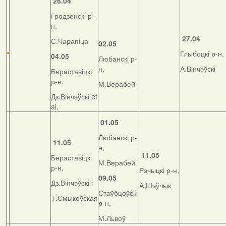
26.04
Гродзенскі р-
н,
27.04
С.Чарапіца
02.05
Глыбоцкі р-н,
04.05
Любанскі р-
н,
А.Вінчэўскі
Бераставіцкі
р-н,
М.Верабей
Дз.Вінчэўскі et
al.
01.05
Любанскі р-
11.05
н,
11.05
Бераставіцкі
М.Верабей
р-н,
Рэчыцкі р-н,
09.05
Дз.Вінчэўскі і
А.Шэўчык
Стаўбцоўскі
Т.Смыкоўская
р-н,
М.Львоў