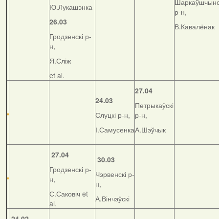
Шаркаўшчынс
Ю.Лукашэнка
р-н,
26.03
В.Кавалёнак
Гродзенскі р-
н,
Я.Сліж
et al.
27.04
24.03
Петрыкаўскі
Слуцкі р-н,
р-н,
І.Самусенка
А.Шэўчык
27.04
30.03
Гродзенскі р-
Чэрвенскі р-
н,
н,
С.Саковіч et
А.Вінчэўскі
al.
24.02