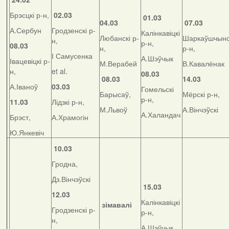
Брэсцкі р-н,
02.03
01.03
04.03
07.03
А.Сербун
Гродзенскі р-
Калінкавіцкі
Любанскі р-
Шаркаўшчынс
н,
р-н,
08.03
н,
р-н,
І Самусенка
А.Шэўчык
Івацевіцкі р-
М.Верабей
В.Кавалёнак
н,
et al.
08.03
08.03
14.03
А.Іваноў
03.03
Гомельскі
Барысаў,
Мёрскі р-н,
р-н,
11.03
Лідзкі р-н,
М.Львоў
А.Вінчэўскі
А.Халандач
Брэст,
А.Храмогін
Ю.Янкевіч
10.03
Гродна,
Дз.Вінчэўскі
15.03
12.03
Калінкавіцкі
зімавалі
Гродзенскі р-
р-н,
н,
А.Шэўчык