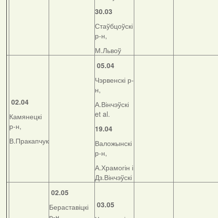
30.03
Стаўбцоўскі
р-н,
М.Львоў
05.04
Чэрвенскі р-
н,
02.04
А.Вінчэўскі
et al.
Камянецкі
р-н,
19.04
В.Пракапчук
Валожынскі
р-н,
А.Храмогін і
Дз.Вінчэўскі
02.05
03.05
Бераставіцкі
р-н,