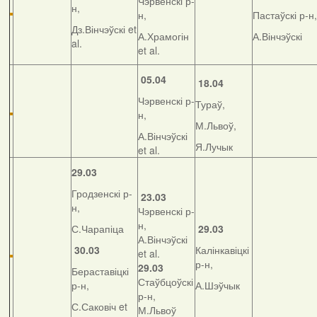
Чэрвенскі р-
н,
н,
Пастаўскі р-н,
Дз.Вінчэўскі et
А.Храмогін
А.Вінчэўскі
al.
et al.
05.04
18.04
Чэрвенскі р-
Тураў,
н,
М.Львоў,
А.Вінчэўскі
Я.Лучык
et al.
29.03
Гродзенскі р-
23.03
н,
Чэрвенскі р-
н,
С.Чарапіца
29.03
А.Вінчэўскі
30.03
Калінкавіцкі
et al.
р-н,
29.03
Бераставіцкі
Стаўбцоўскі
р-н,
А.Шэўчык
р-н,
С.Саковіч et
М.Львоў