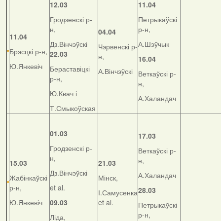
12.03
11.04
Гродзенскі р-
Петрыкаўскі
н,
р-н,
04.04
11.04
Дз.Вінчэўскі
А.Шэўчык
Чэрвенскі р-
Брэсцкі р-н,
22.03
н,
16.04
Ю.Янкевіч
Бераставіцкі
А.Вінчэўскі
Веткаўскі р-
р-н,
н,
Ю.Квач і
А.Халандач
Т.Смыкоўская
01.03
17.03
Гродзенскі р-
Веткаўскі р-
н,
н,
15.03
21.03
Дз.Вінчэўскі
А.Халандач
Жабінкаўскі
Мінск,
р-н,
et al.
28.03
І.Самусенка
Ю.Янкевіч
09.03
et al.
Петрыкаўскі
р-н,
Ліда,