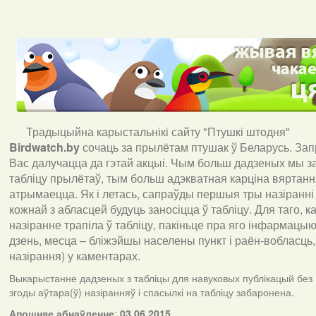
Традыцыйна карыстальнікі сайту "Птушкі штодня"
Birdwatch
.
by
сочаць за прылётам птушак ў Беларусь. За
Вас далучацца да гэтай акцыі. Чым больш дадзеных мы з
табліцу прылётаў, тым больш адэкватная карціна вяртан
атрымаецца. Як і летась, сапраўды першыя тры назіранні
кожнай з абласцей будуць заносіцца ў табліцу. Для таго, 
назіранне трапіла ў табліцу, пакіньце пра яго інфармацыю 
дзень, месца – бліжэйшы населены пункт і раён-вобласць,
назірання) у каментарах
.
Выкарыстанне дадзеных з табліцы для навуковых публікацый без
згоды аўтара(ў) назіранняў і спасылкі на табліцу забаронена.
А
пошняе абнаўленне
:
03.06.2015