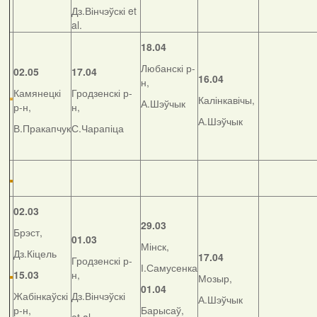
Дз.Вінчэўскі et
al.
18.04
Любанскі р-
02.05
17.04
16.04
н,
Камянецкі
Гродзенскі р-
Калінкавічы,
А.Шэўчык
р-н,
н,
А.Шэўчык
В.Пракапчук
С.Чарапіца
02.03
29.03
Брэст,
01.03
Мінск,
Дз.Кіцель
17.04
Гродзенскі р-
І.Самусенка
15.03
н,
Мозыр,
01.04
Жабінкаўскі
Дз.Вінчэўскі
А.Шэўчык
р-н,
Барысаў,