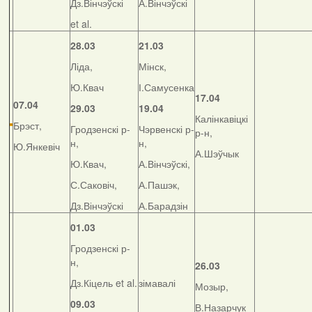
Дз.Вінчэўскі
А.Вінчэўскі
et al.
28.03
21.03
Ліда,
Мінск,
Ю.Квач
І.Самусенка
17.04
07.04
29.03
19.04
Калінкавіцкі
Брэст,
Гродзенскі р-
Чэрвенскі р-
р-н,
н,
н,
Ю.Янкевіч
А.Шэўчык
Ю.Квач,
А.Вінчэўскі,
С.Саковіч,
А.Пашэк,
Дз.Вінчэўскі
А.Барадзін
01.03
Гродзенскі р-
н,
26.03
Дз.Кіцель et al.
зімавалі
Мозыр,
09.03
В.Назарчук