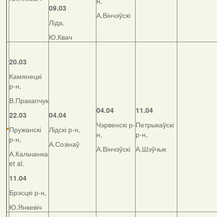
н,
09.03
А.Вінчэўскі
Ліда,
Ю.Квач
20.03
Камянецкі
р-н,
В.Пракапчук
04.04
11.04
22.03
04.04
Чэрвенскі р-
Петрыкаўскі
Пружанскі
Лідскі р-н,
н,
р-н,
р-н,
А.Созінаў
А.Вінчэўскі
А.Шэўчык
А.Кальчанка
et al.
11.04
Брэсцкі р-н,
Ю.Янкевіч