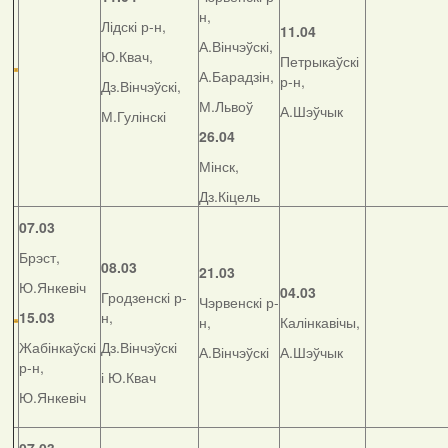
н,
Лідскі р-н,
11.04
А.Вінчэўскі,
Ю.Квач,
Петрыкаўскі
А.Барадзін,
р-н,
Дз.Вінчэўскі,
М.Львоў
А.Шэўчык
М.Гулінскі
26.04
Мінск,
Дз.Кіцель
07.03
Брэст,
08.03
21.03
Ю.Янкевіч
04.03
Гродзенскі р-
Чэрвенскі р-
15.03
н,
н,
Калінкавічы,
Жабінкаўскі
Дз.Вінчэўскі
А.Вінчэўскі
А.Шэўчык
р-н,
і Ю.Квач
Ю.Янкевіч