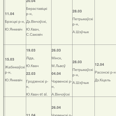
20.04
Бераставіцкі
28.03
11.04
р-н,
Петрыкаўскі
Брэсцкі р-н,
Дз.Вінчэўскі,
р-н,
Ю.Янкевіч
Ю.Квач,
А.Шэўчык
С.Саковіч
19.03
26.03
Ліда,
Мінск,
15.03
28.03
12.04
Ю.Квач
М.Львоў
Жабінкаўскі
Петрыкаўскі
р-н,
Расонскі р-н
22.03
04.04
р-н,
Ю.Янкевіч
Дз.Кіцель
Гродзенскі р-
Чэрвенскі р-
А.Шэўчык
н,
н,
Ю.Квач et al.
А.Вінчэўскі
26.04
11.04
Чэрвенскі р-