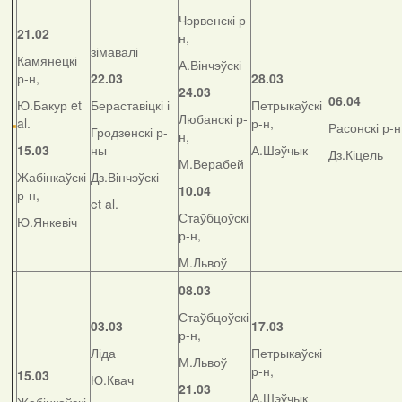
Чэрвенскі р-
21.02
н,
зімавалі
Камянецкі
А.Вінчэўскі
р-н,
22.03
28.03
24.03
06.04
Ю.Бакур et
Бераставіцкі і
Петрыкаўскі
Любанскі р-
al.
р-н,
Расонскі р-н
Гродзенскі р-
н,
15.03
ны
А.Шэўчык
Дз.Кіцель
М.Верабей
Жабінкаўскі
Дз.Вінчэўскі
10.04
р-н,
et al.
Стаўбцоўскі
Ю.Янкевіч
р-н,
М.Львоў
08.03
Стаўбцоўскі
03.03
17.03
р-н,
Ліда
Петрыкаўскі
М.Львоў
р-н,
15.03
Ю.Квач
21.03
А.Шэўчык