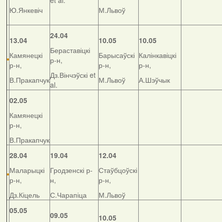
et al.
Ю.Янкевіч
М.Львоў
24.04
13.04
10.05
10.05
Бераставіцкі
Камянецкі
Барысаўскі
Калінкавіцкі
р-н,
р-н,
р-н,
р-н,
Дз.Вінчэўскі et
В.Пракапчук
М.Львоў
А.Шэўчык
al.
02.05
Камянецкі
р-н,
В.Пракапчук
28.04
19.04
12.04
Маларыцкі
Гродзенскі р-
Стаўбцоўскі
р-н,
н,
р-н,
Дз.Кіцель
С.Чарапіца
М.Львоў
05.05
09.05
10.05