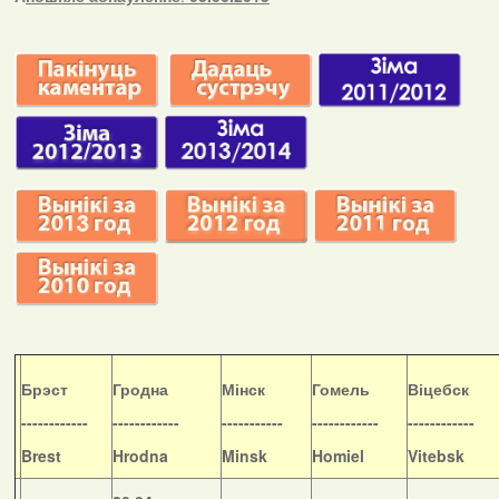
Б
рэст
Гродна
Мінск
Гомель
Віцебск
------------
------------
-----------
------------
------------
Brest
Hrodna
Minsk
Homiel
Vitebsk