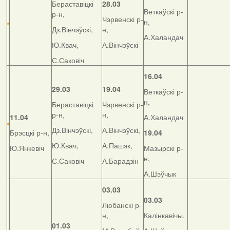
Бераставіцкі
28.03
Веткаўскі р-
р-н,
Чэрвенскі р-
н,
Дз.Вінчэўскі,
н,
А.Халандач
Ю.Квач,
А.Вінчэўскі
С.Саковіч
16.04
29.03
19.04
Веткаўскі р-
н,
Бераставіцкі
Чэрвенскі р-
р-н,
н,
11.04
А.Халандач
Дз.Вінчэўскі,
А.Вінчэўскі,
Брэсцкі р-н,
19.04
Ю.Квач,
А.Пашэк,
Ю.Янкевіч
Мазырскі р-
н,
С.Саковіч
А.Барадзін
А.Шэўчык
03.03
03.03
Любанскі р-
н,
Калінкавічы,
01.03