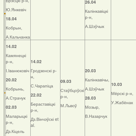
Брэсцкі р-н,
26.04
Ю.Янкевіч
Калінкавіцкі
р-н,
18.04
А.Шэўчык
Кобрын,
А.Кальчанка
14.02
Камянецкі
р-н,
14.02
І.Іванюковіч
Гродзенскі р-
20.03
н,
20.02
Калінкавічы,
09.03
10.03
С.Чарапіца
Кобрынь,
А.Шэўчык
Стаўбцоўскі
Мёрскі р-н,
22.02
р-н,
А.Страчук
28.03
У.Жабёнак
Бераставіцкі
М.Львоў
02.03
Мозыр,
р-н,
Маларыцкі
В.Назарчук
Дз.Вінчэўскі et
р-н,
al.
Дз.Кіцель