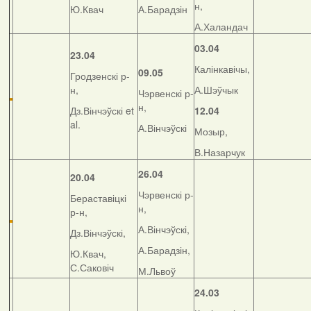
н,
Ю.Квач
А.Барадзін
А.Халандач
03.04
23.04
Калінкавічы,
09.05
Гродзенскі р-
н,
А.Шэўчык
Чэрвенскі р-
н,
Дз.Вінчэўскі et
12.04
al.
А.Вінчэўскі
Мозыр,
В.Назарчук
26.04
20.04
Чэрвенскі р-
Бераставіцкі
н,
р-н,
А.Вінчэўскі,
Дз.Вінчэўскі,
А.Барадзін,
Ю.Квач,
С.Саковіч
М.Львоў
24.03