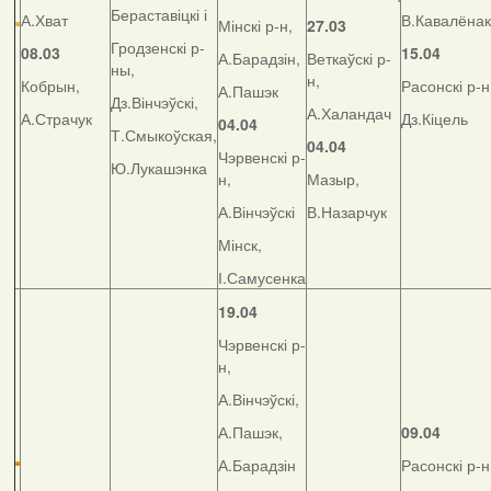
Бераставіцкі і
А.Хват
В.Кавалёнак
Мінскі р-н,
27.03
Гродзенскі р-
08.03
15.04
А.Барадзін,
Веткаўскі р-
ны,
н,
Кобрын,
Расонскі р-н
А.Пашэк
Дз.Вінчэўскі,
А.Халандач
А.Страчук
Дз.Кіцель
04.04
Т.Смыкоўская,
04.04
Чэрвенскі р-
Ю.Лукашэнка
н,
Мазыр,
А.Вінчэўскі
В.Назарчук
Мінск,
І.Самусенка
19.04
Чэрвенскі р-
н,
А.Вінчэўскі,
А.Пашэк,
09.04
А.Барадзін
Расонскі р-н