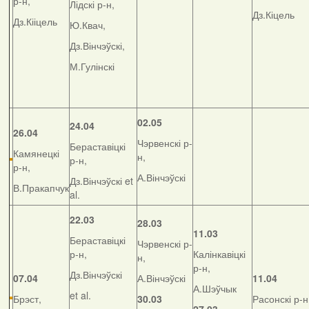
р-н,
Лідскі р-н,
Дз.Кіцель
Дз.Кііцель
Ю.Квач,
Дз.Вінчэўскі,
М.Гулінскі
02.05
24.04
26.04
Чэрвенскі р-
Бераставіцкі
Камянецкі
н,
р-н,
р-н,
А.Вінчэўскі
Дз.Вінчэўскі et
В.Пракапчук
al.
22.03
28.03
11.03
Бераставіцкі
Чэрвенскі р-
р-н,
Калінкавіцкі
н,
р-н,
Дз.Вінчэўскі
07.04
А.Вінчэўскі
11.04
А.Шэўчык
et al.
Брэст,
30.03
Расонскі р-н