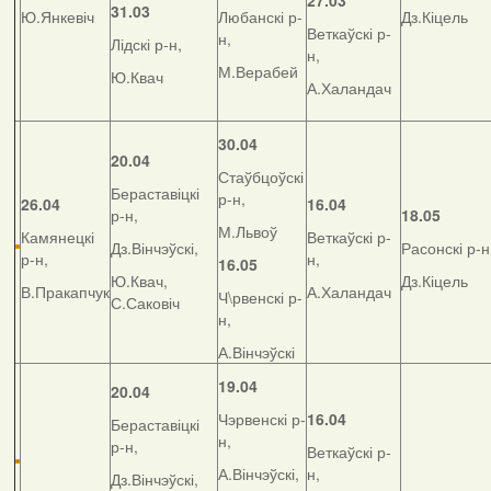
27.03
31.03
Ю.Янкевіч
Любанскі р-
Дз.Кіцель
Веткаўскі р-
н,
Лідскі р-н,
н,
М.Верабей
Ю.Квач
А.Халандач
30.04
20.04
Стаўбцоўскі
Бераставіцкі
р-н,
26.04
16.04
р-н,
18.05
М.Львоў
Камянецкі
Веткаўскі р-
Дз.Вінчэўскі,
Расонскі р-н
р-н,
н,
16.05
Ю.Квач,
Дз.Кіцель
В.Пракапчук
А.Халандач
Ч\рвенскі р-
С.Саковіч
н,
А.Вінчэўскі
19.04
20.04
Чэрвенскі р-
16.04
Бераставіцкі
н,
р-н,
Веткаўскі р-
А.Вінчэўскі,
н,
Дз.Вінчэўскі,