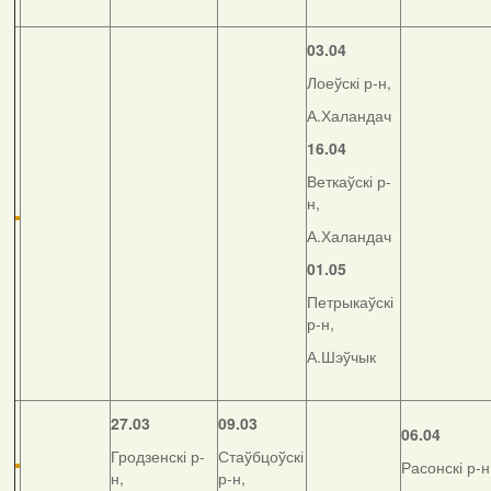
03.04
Лоеўскі р-н,
А.Халандач
16.04
Веткаўскі р-
н,
А.Халандач
01.05
Петрыкаўскі
р-н,
А.Шэўчык
27.03
09.03
06.04
Гродзенскі р-
Стаўбцоўскі
Расонскі р-н
н,
р-н,