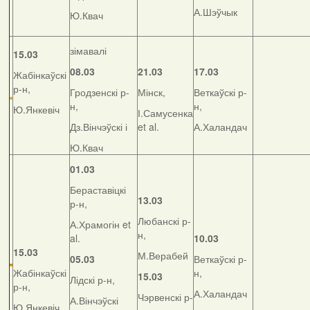
А.Шэўчык
Ю.Квач
зімавалі
15.03
08.03
21.03
17.03
Жабінкаўскі
р-н,
Гродзенскі р-
Мінск,
Веткаўскі р-
н,
н,
Ю.Янкевіч
І.Самусенка
Дз.Вінчэўскі і
et al.
А.Халандач
Ю.Квач
01.03
Бераставіцкі
13.03
р-н,
Любанскі р-
А.Храмогін et
н,
al.
10.03
15.03
М.Верабей
05.03
Веткаўскі р-
Жабінкаўскі
н,
15.03
Лідскі р-н,
р-н,
А.Халандач
Чэрвенскі р-
А.Вінчэўскі
Ю.Янкевіч