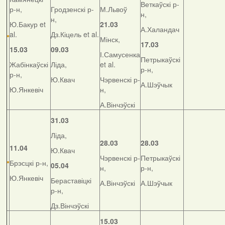
Веткаўскі р-
р-н,
Гродзенскі р-
М.Львоў
н,
н,
Ю.Бакур et
21.03
А.Халандач
al.
Дз.Кіцель et al.
Мінск,
17.03
15.03
09.03
І.Самусенка
Петрыкаўскі
Жабінкаўскі
Ліда,
et al.
р-н,
р-н,
Ю.Квач
Чэрвенскі р-
А.Шэўчык
Ю.Янкевіч
н,
А.Вінчэўскі
31.03
Ліда,
28.03
28.03
11.04
Ю.Квач
Чэрвенскі р-
Петрыкаўскі
Брэсцкі р-н,
05.04
н,
р-н,
Ю.Янкевіч
Бераставіцкі
А.Вінчэўскі
А.Шэўчык
р-н,
Дз.Вінчэўскі
15.03