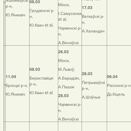
Жабінкаўскі
08.03
Мінск,
р-н,
17.03
Гродзенскі р-
І.Самусенка
Ю.Янкевіч
н,
Веткаўскі р-
et al.
н,
Ю.Квач et al.
Чэрвенскі р-
А.Халандач
н,
А.Вінчэўскі
26.03
Мінск,
08.03
М.Львоў,
28.03
11.04
06.04
Бераставіцкі
А.Барадзін,
Петрыкаўскі
р-н,
Брэсцкі р-н,
Расонскі р-н
А.Пашэк
р-н,
Ю.Квач et al.
Ю.Янкевіч
Дз.Кіцель
28.03
А.Шэўчык
Чэрвенскі р-
н,
А.Вінчэўскі