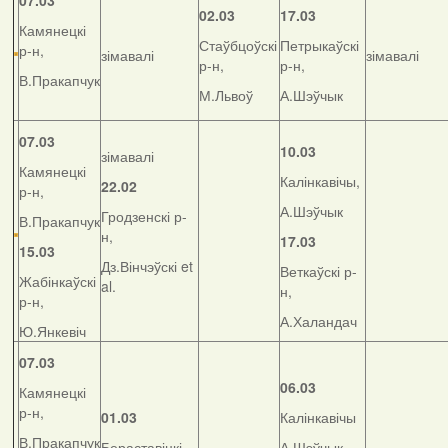
07.03
02.03
17.03
Камянецкі
Стаўбцоўскі
Петрыкаўскі
р-н,
зімавалі
зімавалі
р-н,
р-н,
В.Пракапчук
М.Львоў
А.Шэўчык
07.03
10.03
зімавалі
Камянецкі
Калінкавічы,
22.02
р-н,
А.Шэўчык
Гродзенскі р-
В.Пракапчук
н,
17.03
15.03
Дз.Вінчэўскі et
Веткаўскі р-
Жабінкаўскі
al.
н,
р-н,
А.Халандач
Ю.Янкевіч
07.03
06.03
Камянецкі
р-н,
01.03
Калінкавічы
В.Пракапчук
Бераставіцкі
А.Шэўчык