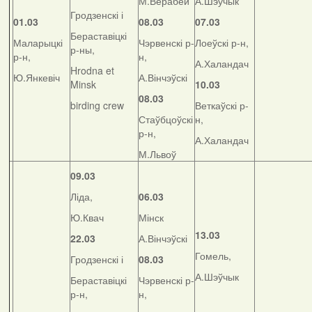
М.Верабей
А.Шэўчык
Гродзенскі і
01.03
08.03
07.03
Бераставіцкі
Маларыцкі
Чэрвенскі р-
Лоеўскі р-н,
р-ны,
р-н,
н,
А.Халандач
Hrodna et
Ю.Янкевіч
А.Вінчэўскі
Minsk
10.03
08.03
birding crew
Веткаўскі р-
Стаўбцоўскі
н,
р-н,
А.Халандач
М.Львоў
09.03
Ліда,
06.03
Ю.Квач
Мінск
13.03
22.03
А.Вінчэўскі
Гомель,
Гродзенскі і
08.03
А.Шэўчык
Бераставіцкі
Чэрвенскі р-
р-н,
н,