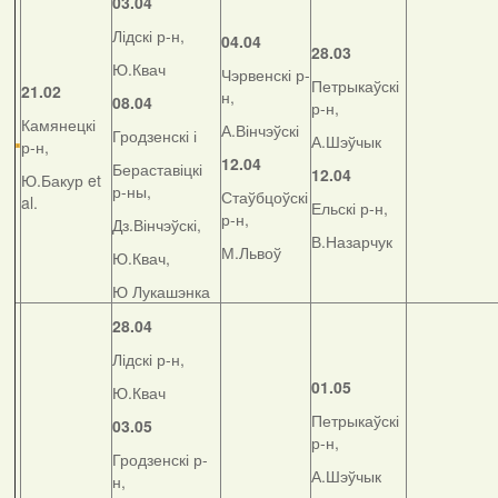
03.04
Лідскі р-н,
04.04
28.03
Ю.Квач
Чэрвенскі р-
Петрыкаўскі
21.02
н,
08.04
р-н,
Камянецкі
А.Вінчэўскі
Гродзенскі і
А.Шэўчык
р-н,
12.04
Бераставіцкі
12.04
Ю.Бакур et
р-ны,
Стаўбцоўскі
al.
Ельскі р-н,
р-н,
Дз.Вінчэўскі,
В.Назарчук
М.Львоў
Ю.Квач,
Ю Лукашэнка
28.04
Лідскі р-н,
01.05
Ю.Квач
Петрыкаўскі
03.05
р-н,
Гродзенскі р-
А.Шэўчык
н,