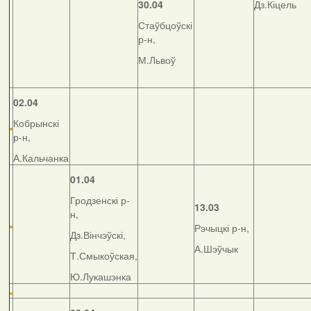
30.04
Дз.Кіцель
Стаўбцоўскі
р-н,
М.Львоў
02.04
Кобрынскі
р-н,
А.Кальчанка
01.04
Гродзенскі р-
13.03
н,
Рэчыцкі р-н,
Дз.Вінчэўскі,
А.Шэўчык
Т.Смыкоўская,
Ю.Лукашэнка