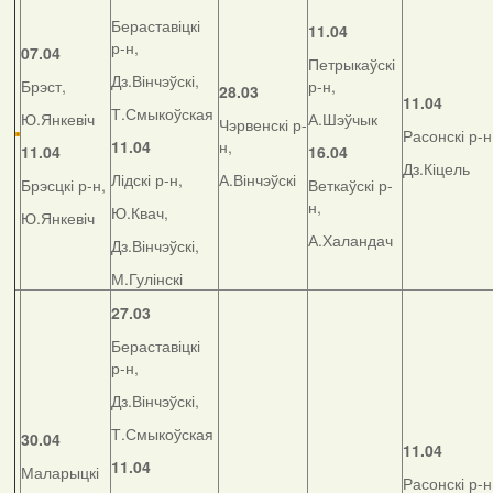
Бераставіцкі
11.04
р-н,
07.04
Петрыкаўскі
Дз.Вінчэўскі,
Брэст,
р-н,
28.03
11.04
Т.Смыкоўская
Ю.Янкевіч
А.Шэўчык
Чэрвенскі р-
Расонскі р-н
11.04
н,
11.04
16.04
Дз.Кіцель
Лідскі р-н,
А.Вінчэўскі
Брэсцкі р-н,
Веткаўскі р-
н,
Ю.Квач,
Ю.Янкевіч
А.Халандач
Дз.Вінчэўскі,
М.Гулінскі
27.03
Бераставіцкі
р-н,
Дз.Вінчэўскі,
Т.Смыкоўская
30.04
11.04
11.04
Маларыцкі
Расонскі р-н