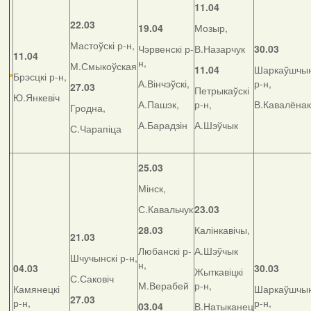
11.04
22.03
19.04
Мозыр,
Мастоўскі р-н,
Чэрвенскі р-
В.Назарчук
30.03
11.04
н,
М.Смыкоўская
11.04
Шаркаўшчын
Брэсцкі р-н,
А.Вінчэўскі,
р-н,
27.03
Петрыкаўскі
Ю.Янкевіч
А.Пашэк,
р-н,
В.Кавалёнак
Гродна,
А.Барадзін
А.Шэўчык
С.Чарапіца
25.03
Мінск,
С.Кавальчук
23.03
28.03
Калінкавічы,
21.03
Любанскі р-
А.Шэўчык
Шчучынскі р-н,
н,
04.03
30.03
Жыткавіцкі
С.Саковіч
М.Верабей
р-н,
Камянецкі
Шаркаўшчын
27.03
р-н,
р-н,
03.04
В.Натыканец