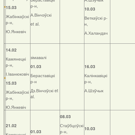
р-н,
15.03
10.03
А.Вінчэўскі
Жабінкаўскі
Веткаўскі р-
р-н,
et al.
н,
Ю.Янкевіч
А.Халандач
14.02
зімавалі
Камянецкі
р-н,
01.03
16.03
І.Іванюковіч
Бераставіцкі
Калінкавіцкі
р-н
р-н,
15.03
Дз.Вінчэўскі et
А.Шэўчык
Жабінкаўскі
al.
р-н,
Ю.Янкевіч
08.03
21.02
Стаўбцоўскі
10.03
01.03
р-н,
Камянецкі