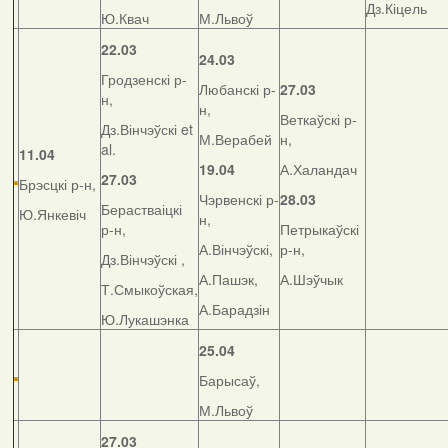
Дз.Кіцель
Ю.Квач
М.Львоў
22.03
24.03
Гродзенскі р-
Любанскі р-
27.03
н,
н,
Веткаўскі р-
Дз.Вінчэўскі et
М.Верабей
н,
al.
11.04
19.04
А.Халандач
27.03
Брэсцкі р-н,
Чэрвенскі р-
28.03
Берастваіцкі
Ю.Янкевіч
н,
р-н,
Петрыкаўскі
А.Вінчэўскі,
р-н,
Дз.Вінчэўскі ,
А.Пашэк,
А.Шэўчык
Т.Смыкоўская,
А.Барадзін
Ю.Лукашэнка
25.04
Барысаў,
М.Львоў
27.03