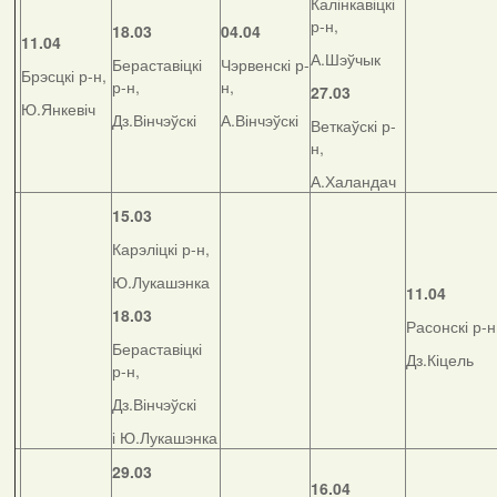
Калінкавіцкі
р-н,
18.03
04.04
11.04
А.Шэўчык
Бераставіцкі
Чэрвенскі р-
Брэсцкі р-н,
р-н,
н,
27.03
Ю.Янкевіч
Дз.Вінчэўскі
А.Вінчэўскі
Веткаўскі р-
н,
А.Халандач
15.03
Карэліцкі р-н,
Ю.Лукашэнка
11.04
18.03
Расонскі р-н
Бераставіцкі
Дз.Кіцель
р-н,
Дз.Вінчэўскі
і Ю.Лукашэнка
29.03
16.04