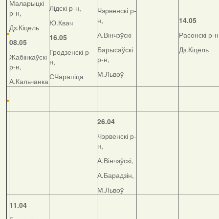
Маларыцкі
Лідскі р-н,
Чэрвенскі р-
р-н,
н,
14.05
Ю.Квач
Дз.Кіцель
А.Вінчэўскі
Расонскі р-н
16.05
08.05
Барысаўскі
Дз.Кіцель
Гродзенскі р-
Жабінкаўскі
р-н,
н,
р-н,
М.Львоў
СЧарапіца
А.Кальчанка
26.04
Чэрвенскі р-
н,
А.Вінчэўскі,
А.Барадзін,
М.Львоў
11.04