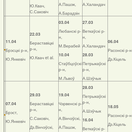
А.Пашэк,
А.Халандач
Ю.Квач,
С.Саковіч
А.Барадзін
03.04
27.03
Любанскі р-
Веткаўскі р-
22.03
н,
н,
11.04
06.04
Бераставіцкі
М.Верабей
А.Халандач
р-н,
Брэсцкі р-н,
Расонскі р-н
10.04
28.03
Ю.Квач et al.
Ю.Янкевіч
Дз.Кіцель
Стаўбцоўскі
Петрыкаўскі
р-н,
р-н,
М.Львоў
А.Шэўчык
28.03
29.03
19.04
Петрыкаўскі
р-н,
07.04
Бераставіцкі
Чэрвенскі р-
18.05
р-н,
н,
А.Шэўчык
Брэст,
Расонскі р-н
С.Саковіч,
А.Вінчэўскі,
16.04
Ю.Янкевіч
Дз.Кіцель
Дз.Вінчэўскі,
А.Пашэк,
Веткаўскі р-