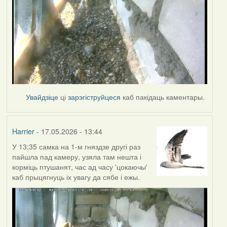
Увайдзіце
ці
зарэгіструйцеся
каб пакідаць каментары.
Harrier
- 17.05.2026 - 13:44
У 13:35 самка на 1-м гняздзе другі раз
пайшла пад камеру, узяла там нешта і
корміць птушанят, час ад часу 'цокаючы'
каб прыцягнуць іх увагу да сябе і ежы.