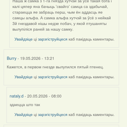
Наша ж самка з 1-га гнязда хутчэй за ўсё такая бэта і
калі цяпер яна бачыць 'свайго' самца са здабычай,
стараецца яе забраць перш, чым ён аддасць яе
самцы альфа. А самка альфа хутчэй за ўсё з нейкай
3й гнездавой нішы недзе побач, у якой птушаняты
вылупіліся раней за нашу самку.
Увайдзіце
ці
зарэгіструйцеся
каб пакідаць каментары.
Burry
- 19.05.2026 - 13:21
Кажется, в первом гнезде вылупился пятый птенец.
Увайдзіце
ці
зарэгіструйцеся
каб пакідаць каментары.
nataly.d
- 20.05.2026 - 08:00
здаецца што так
In
reply
Увайдзіце
ці
зарэгіструйцеся
каб пакідаць каментары.
to
by