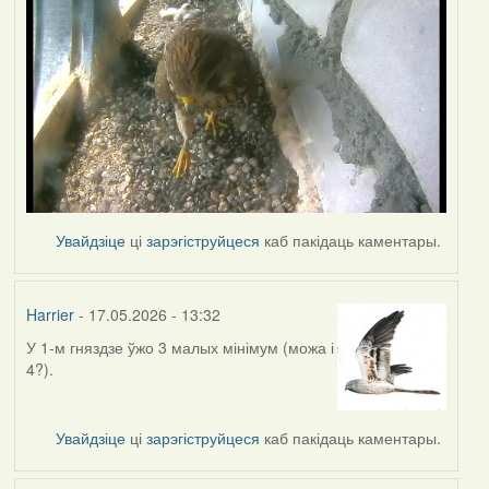
Увайдзіце
ці
зарэгіструйцеся
каб пакідаць каментары.
Harrier
- 17.05.2026 - 13:32
У 1-м гняздзе ўжо 3 малых мінімум (можа і
4?).
Увайдзіце
ці
зарэгіструйцеся
каб пакідаць каментары.