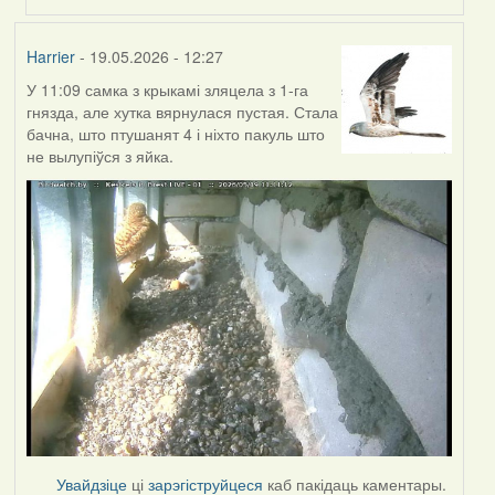
Harrier
- 19.05.2026 - 12:27
У 11:09 самка з крыкамі зляцела з 1-га
гнязда, але хутка вярнулася пустая. Стала
бачна, што птушанят 4 і ніхто пакуль што
не вылупіўся з яйка.
Увайдзіце
ці
зарэгіструйцеся
каб пакідаць каментары.