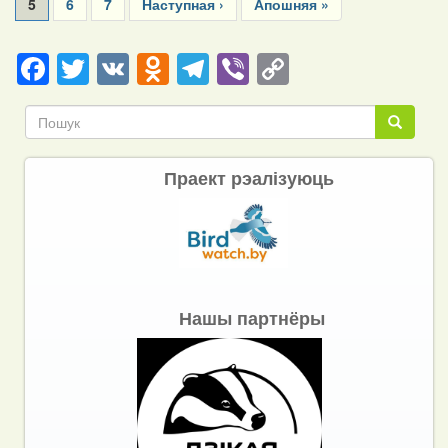
Current
5
Page
6
Page
7
Next
Наступная ›
Last
Апошняя »
page
page
page
Facebook
Twitter
VK
Odnoklassniki
Telegram
Viber
Copy
Link
Пошук
Пошук
Праект рэалізуюць
Нашы партнёры