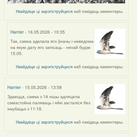
Увайдзіце
ці
зарэгіструйцеся
каб пакідаць каментары.
Harrier
- 16.05.2026 - 10:35
Так, самка адклала яго ўначы і невядома
In
на якую дату яго запісаць - няхай будзе
reply
15.05.
to
by
Увайдзіце
ці
зарэгіструйцеся
каб пакідаць каментары.
Ксения
Harrier
- 15.05.2026 - 13:58
Здаецца, самка з 1й нішы адляцела
самастойна паляваць і яйкі засталіся без
інкубацыі з 11:18.
Увайдзіце
ці
зарэгіструйцеся
каб пакідаць каментары.