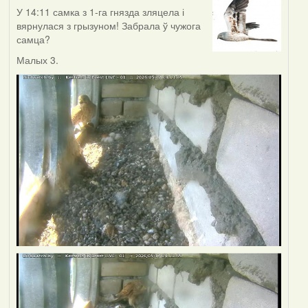
У 14:11 самка з 1-га гнязда зляцела і
вярнулася з грызуном! Забрала ў чужога
самца?
Малых 3.