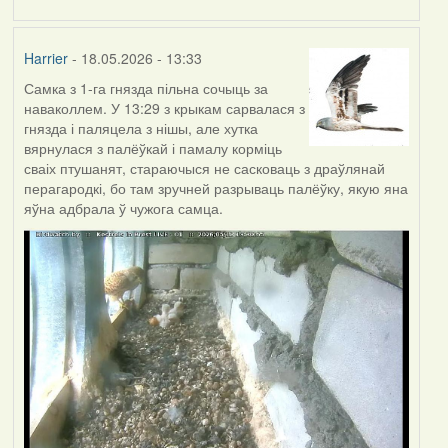
Harrier
- 18.05.2026 - 13:33
Самка з 1-га гнязда пільна сочыць за
наваколлем. У 13:29 з крыкам сарвалася з
гнязда і паляцела з нішы, але хутка
вярнулася з палёўкай і памалу корміць
сваіх птушанят, стараючыся не сасковаць з драўлянай
перагародкі, бо там зручней разрываць палёўку, якую яна
яўна адбрала ў чужога самца.