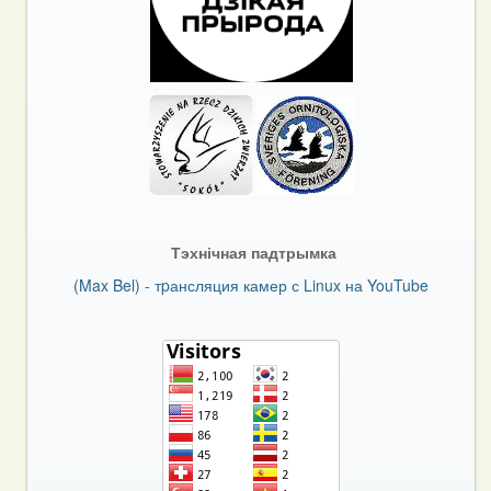
Тэхнічная падтрымка
(Max Bel) - тpансляция камер с Linux на YouTube