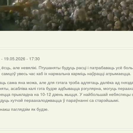
- 19.05.2026 - 17:30
ёсць, але невялікі. Птушаняты будуць расці і патрабаваць усё боль
 самцоў увесь час каб іх нармальна карміць наўрацці атрымаецца.
ць сама яна можа, але для гэтага трэба адлятаць далёка ад гнязда 
яты, асабліва калі гэта будзе адбывацца рэгулярна, могуць пераахал
nka
ецца прыкладна на 10-12 дзень жыцця. У найбольшай небяспецы 
дуць хутчэй пераахалоджвацца ў параўнанні са старэйшымі.
 інакш паглядзім як будзе.