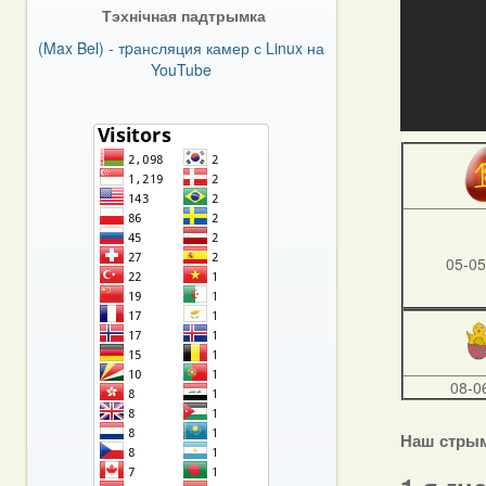
Тэхнічная падтрымка
(Max Bel) - тpансляция камер с Linux на
YouTube
05-05
08-0
Наш стры