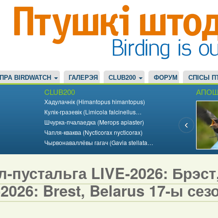
ПРА BIRDWATCH
ГАЛЕРЭЯ
CLUB200
ФОРУМ
СПІСЫ П
CLUB200
АПОШ
Хадулачнік (Himantopus himantopus)
Кулік-гразевік (Limicola falcinellus…
Шчурка-пчалаедка (Merops apiaster)
Чапля-кваква (Nycticorax nycticorax)
Чырвонаваллёвы гагач (Gavia stellata…
-пустальга LIVE-2026: Брэст,
2026: Brest, Belarus 17-ы сезо