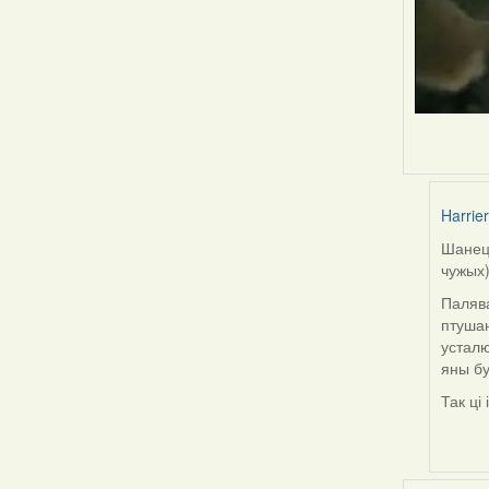
Harrier
Шанец 
In
чужых)
reply
to
Палява
by
птушан
Snezhi
усталю
яны бу
Так ці