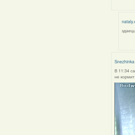
nataly.
здаецц
In
reply
to
by
Burry
Snezhinka
В 11:34 с
не кормит