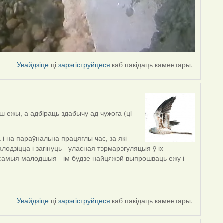
Увайдзіце
ці
зарэгіструйцеся
каб пакідаць каментары.
ш ежы, а адбіраць здабычу ад чужога (ці
і на параўнальна працяглы час, за які
одзіцца і загінуць - уласная тэрмарэгуляцыя ў іх
самыя малодшыя - ім будзе найцяжэй выпрошваць ежу і
Увайдзіце
ці
зарэгіструйцеся
каб пакідаць каментары.