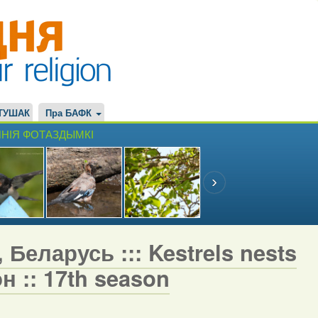
ТУШАК
Пра БАФК
НІЯ ФОТАЗДЫМКІ
 Беларусь ::: Kestrels nests
н :: 17th season