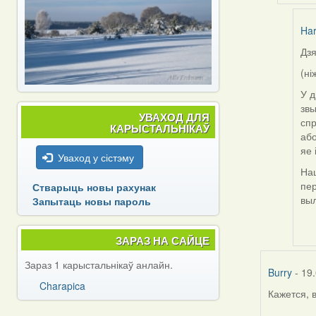
Harrier
Har
Дзя
In
rep
(ні
to
У д
by
звы
nat
УВАХОД ДЛЯ
спр
КАРЫСТАЛЬНІКАЎ
або
яе 
Уваход у сістэму
Наш
пер
Стварыць новы рахунак
выл
Запытаць новы пароль
ЗАРАЗ НА САЙЦЕ
Зараз 1 карыстальнікаў анлайн.
Burry
- 19.
Charapica
Кажется, 