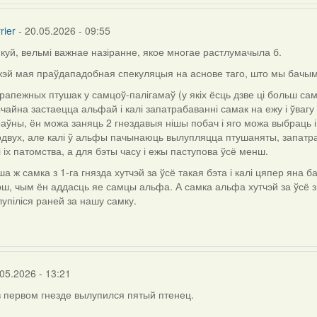
rier
- 20.05.2026 - 09:55
куй, вельмі важнае назіранне, якое многае растлумачыла б.
ly
жэй мая праўдападобная спекуляцыя на аснове таго, што мы бачым
рапежных птушак у самцоў-палігамаў (у якіх ёсць дзве ці больш сам
чайна застаецца альфай і калі запатрабаванні самак на ежу і ўвагу
aly.d
аўны, ён можа заняць 2 гнездавыя нішы побач і яго можа выбраць і
двух, але калі ў альфы пачынаюць вылупляцца птушаняты, запатра
і іх патомства, а для бэты часу і ежы паступова ўсё менш.
а ж самка з 1-га гнязда хутчэй за ўсё такая бэта і калі цяпер яна 
ш, чым ён аддасць яе самцы альфа. А самка альфа хутчэй за ўсё з
упіліся раней за нашу самку.
05.2026 - 13:21
в первом гнезде вылупился пятый птенец.