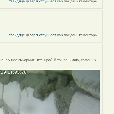
Увайдзіце
ці
зарэгіструйцеся
каб пакідаць каментары.
Увайдзіце
ці
зарэгіструйцеся
каб пакідаць каментары.
 шанс у неё выкормить птенцов? Я так понимаю, самец их