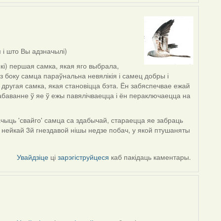
 і што Вы адзначылі)
кі) першая самка, якая яго выбрала,
 з боку самца параўнальна невялікія і самец добры і
 другая самка, якая становіцца бэта. Ён забяспечвае ежай
баванне ў яе ў ежы павялічваецца і ён пераключаецца на
бачыць 'свайго' самца са здабычай, стараецца яе забраць
 нейкай 3й гнездавой нішы недзе побач, у якой птушаняты
Увайдзіце
ці
зарэгіструйцеся
каб пакідаць каментары.