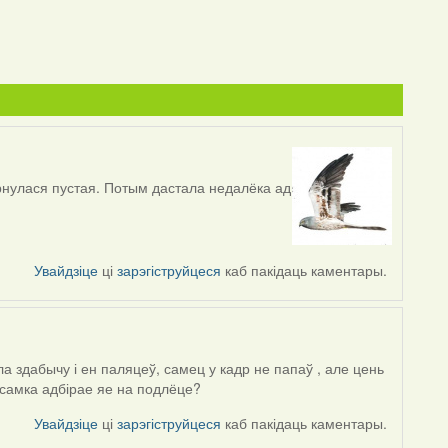
ярнулася пустая. Потым дастала недалёка ад
Увайдзіце
ці
зарэгіструйцеся
каб пакідаць каментары.
ла здабычу і ен паляцеў, самец у кадр не папаў , але цень
 самка адбірае яе на подлёце?
Увайдзіце
ці
зарэгіструйцеся
каб пакідаць каментары.