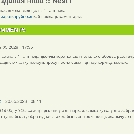
ездавая ніша :: Nest I
паспяхова выляцелі з 1-га гнязда.
і
зарэгіструйцеся
каб пакідаць каментары.
OMMENTS
9.05.2026 - 17:35
3 самка з 1-га гнязда двойчы коратка адлятала, але абодва разы в
заднюю частку палёўкі, троху паела сама і цяпер корміць малых.
d
- 20.05.2026 - 08:11
(19.05) ў 9:25 самец прыляцеў з яшчаркай, самка хутка у яго забра
 птушкі была добра відная, так мабыць ён трохі носіць здабычу але