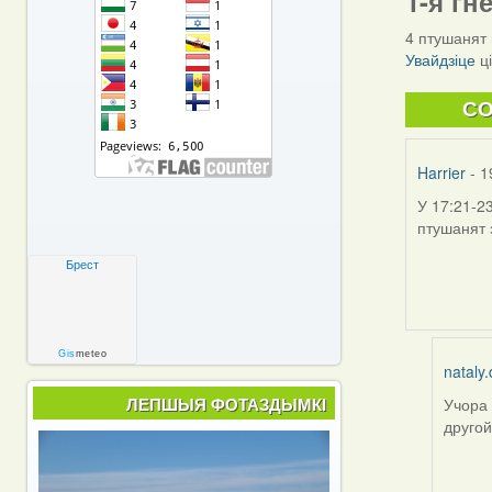
1-я гн
4 птушанят 
Увайдзіце
ц
C
Harrier
- 1
У 17:21-2
птушанят 
Брест
Gis
meteo
nataly.
ЛЕПШЫЯ ФОТАЗДЫМКІ
Учора 
In
другой
reply
to
by