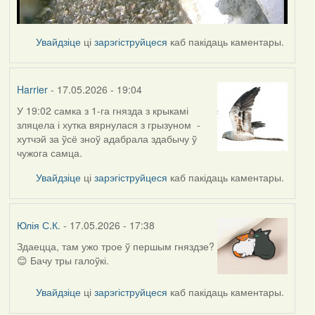
Увайдзіце
ці
зарэгіструйцеся
каб пакідаць каментары.
Harrier
- 17.05.2026 - 19:04
У 19:02 самка з 1-га гнязда з крыкамі
зляцела і хутка вярнулася з грызуном -
хутчэй за ўсё зноў адабрала здабычу ў
чужога самца.
Увайдзіце
ці
зарэгіструйцеся
каб пакідаць каментары.
Юлія С.К.
- 17.05.2026 - 17:38
Здаецца, там ужо трое ў першым гняздзе?
😊 Бачу тры галоўкі.
Увайдзіце
ці
зарэгіструйцеся
каб пакідаць каментары.