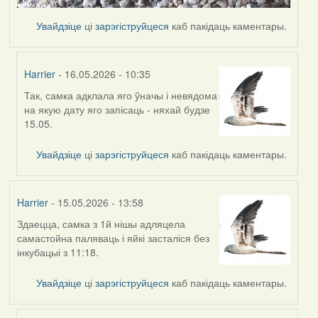
Увайдзіце
ці
зарэгіструйцеся
каб пакідаць каментары.
Harrier
- 16.05.2026 - 10:35
Так, самка адклала яго ўначы і невядома
In
на якую дату яго запісаць - няхай будзе
reply
15.05.
to
by
Увайдзіце
ці
зарэгіструйцеся
каб пакідаць каментары.
Ксения
Harrier
- 15.05.2026 - 13:58
Здаецца, самка з 1й нішы адляцела
самастойна паляваць і яйкі засталіся без
інкубацыі з 11:18.
Увайдзіце
ці
зарэгіструйцеся
каб пакідаць каментары.