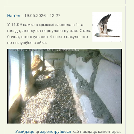
Harrier
- 19.05.2026 - 12:27
У 11:09 самка з крыкамі зляцела з 1-га
гнязда, але хутка вярнулася пустая. Стала
бачна, што птушанят 4 і ніхто пакуль што
не вылупіўся з яйка.
Увайдзіце
ці
зарэгіструйцеся
каб пакідаць каментары.