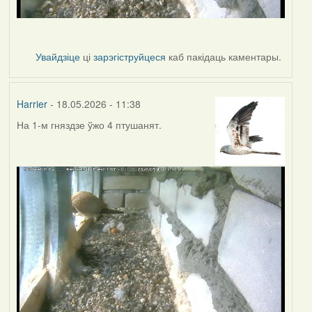
Увайдзіце
ці
зарэгіструйцеся
каб пакідаць каментары.
Harrier
- 18.05.2026 - 11:38
На 1-м гняздзе ўжо 4 птушанят.