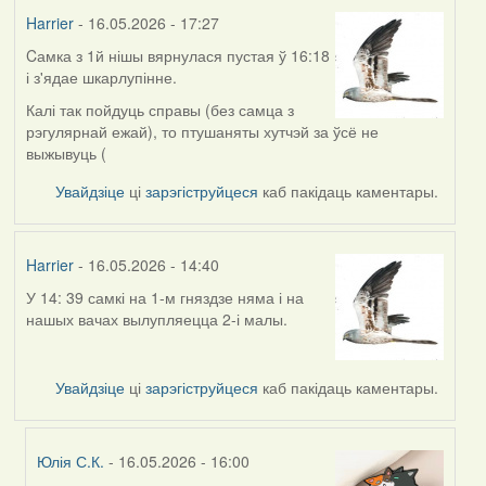
Harrier
- 16.05.2026 - 17:27
Cамка з 1й нішы вярнулася пустая ў 16:18
і з'ядае шкарлупінне.
Калі так пойдуць справы (без самца з
рэгулярнай ежай), то птушаняты хутчэй за ўсё не
выжывуць (
Увайдзіце
ці
зарэгіструйцеся
каб пакідаць каментары.
Harrier
- 16.05.2026 - 14:40
У 14: 39 самкі на 1-м гняздзе няма і на
нашых вачах вылупляецца 2-і малы.
Увайдзіце
ці
зарэгіструйцеся
каб пакідаць каментары.
Юлія С.К.
- 16.05.2026 - 16:00