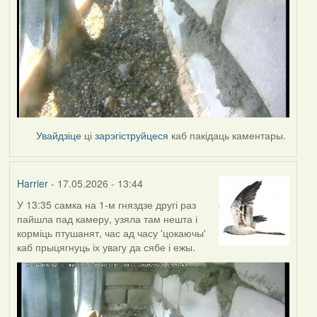
Увайдзіце
ці
зарэгіструйцеся
каб пакідаць каментары.
Harrier
- 17.05.2026 - 13:44
У 13:35 самка на 1-м гняздзе другі раз
пайшла пад камеру, узяла там нешта і
корміць птушанят, час ад часу 'цокаючы'
каб прыцягнуць іх увагу да сябе і ежы.