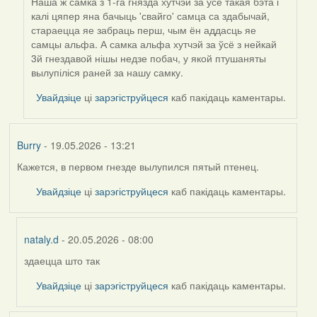
Наша ж самка з 1-га гнязда хутчэй за ўсё такая бэта і
калі цяпер яна бачыць 'свайго' самца са здабычай,
стараецца яе забраць перш, чым ён аддасць яе
самцы альфа. А самка альфа хутчэй за ўсё з нейкай
3й гнездавой нішы недзе побач, у якой птушаняты
вылупіліся раней за нашу самку.
Увайдзіце
ці
зарэгіструйцеся
каб пакідаць каментары.
Burry
- 19.05.2026 - 13:21
Кажется, в первом гнезде вылупился пятый птенец.
Увайдзіце
ці
зарэгіструйцеся
каб пакідаць каментары.
nataly.d
- 20.05.2026 - 08:00
здаецца што так
In
reply
Увайдзіце
ці
зарэгіструйцеся
каб пакідаць каментары.
to
by