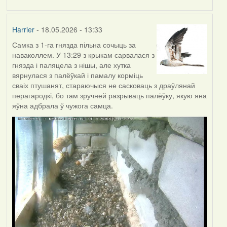
Harrier
- 18.05.2026 - 13:33
Самка з 1-га гнязда пільна сочыць за
наваколлем. У 13:29 з крыкам сарвалася з
гнязда і паляцела з нішы, але хутка
вярнулася з палёўкай і памалу корміць
сваіх птушанят, стараючыся не сасковаць з драўлянай
перагародкі, бо там зручней разрываць палёўку, якую яна
яўна адбрала ў чужога самца.