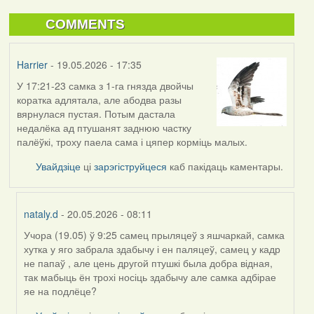
COMMENTS
Harrier
- 19.05.2026 - 17:35
У 17:21-23 самка з 1-га гнязда двойчы
коратка адлятала, але абодва разы
вярнулася пустая. Потым дастала
недалёка ад птушанят заднюю частку
палёўкі, троху паела сама і цяпер корміць малых.
Увайдзіце
ці
зарэгіструйцеся
каб пакідаць каментары.
nataly.d
- 20.05.2026 - 08:11
Учора (19.05) ў 9:25 самец прыляцеў з яшчаркай, самка
In
хутка у яго забрала здабычу і ен паляцеў, самец у кадр
reply
не папаў , але цень другой птушкі была добра відная,
to
так мабыць ён трохі носіць здабычу але самка адбірае
by
яе на подлёце?
Harrier