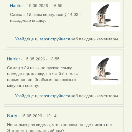
Harrier
- 15.05.2026 - 16:55
Самка з 1й нішы вярнулася ў 14:02 і
In
наседжвае кладку.
reply
to
by
Увайдзіце
ці
зарэгіструйцеся
каб пакідаць каментары.
Harrier
Harrier
- 15.05.2026 - 13:55
Самец з 2й нішы не пускае самку
наседжваць кладку, на якой ён толькі
падмяняе яе. Знаёмыя паводзіны з
мінулага сезону.
Увайдзіце
ці
зарэгіструйцеся
каб пакідаць каментары.
Burry
- 15.05.2026 - 12:14
Несколько раз видела, что в первом гнезде никого нет.
Это может повредить яйцам?