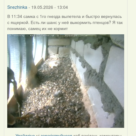
Burry
Snezhinka
- 19.05.2026 - 13:04
В 11:34 самка с 1го гнезда вылетела и быстро вернулась
с ящеркой. Есть ли шанс у неё выкормить птенцов? Я так
понимаю, самец их не кормит
Увайдзіце
ці
зарэгіструйцеся
каб пакідаць каментары.