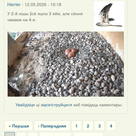
Harrier
- 12.05.2026 - 10:18
У 2-й нішы ўсё яшчэ 3 яйкі, але сёння
чакаем на 4-е.
Увайдзіце
ці
зарэгіструйцеся
каб пакідаць каментары.
Pagination
First
« Першая
Previous
‹ Папярэдняя
Page
1
Page
2
Page
3
Page
4
page
page