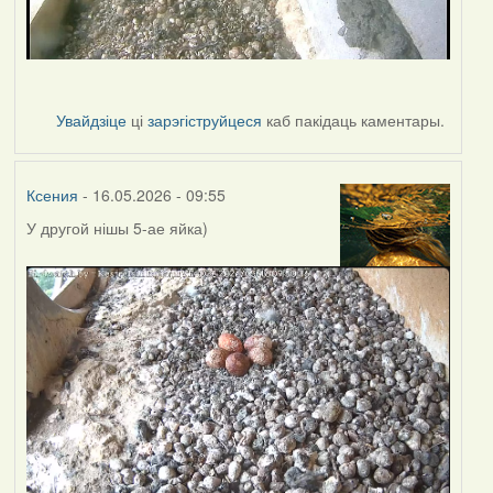
Увайдзіце
ці
зарэгіструйцеся
каб пакідаць каментары.
Ксения
- 16.05.2026 - 09:55
У другой нішы 5-ае яйка)