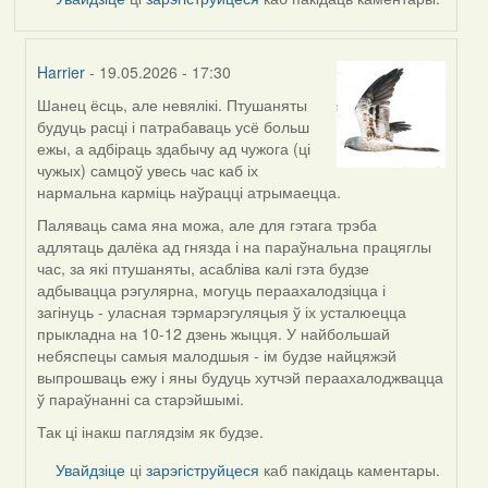
Harrier
- 19.05.2026 - 17:30
Шанец ёсць, але невялікі. Птушаняты
In
будуць расці і патрабаваць усё больш
reply
ежы, а адбіраць здабычу ад чужога (ці
to
чужых) самцоў увесь час каб іх
by
нармальна карміць наўрацці атрымаецца.
Snezhinka
Паляваць сама яна можа, але для гэтага трэба
адлятаць далёка ад гнязда і на параўнальна працяглы
час, за які птушаняты, асабліва калі гэта будзе
адбывацца рэгулярна, могуць пераахалодзіцца і
загінуць - уласная тэрмарэгуляцыя ў іх усталюецца
прыкладна на 10-12 дзень жыцця. У найбольшай
небяспецы самыя малодшыя - ім будзе найцяжэй
выпрошваць ежу і яны будуць хутчэй пераахалоджвацца
ў параўнанні са старэйшымі.
Так ці інакш паглядзім як будзе.
Увайдзіце
ці
зарэгіструйцеся
каб пакідаць каментары.