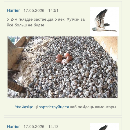
Harrier
- 17.05.2026 - 14:51
У 2-м гняздзе застаецца 5 яек. Хутчэй за
ўсё больш не будзе.
Увайдзіце
ці
зарэгіструйцеся
каб пакідаць каментары.
Harrier
- 17.05.2026 - 14:13