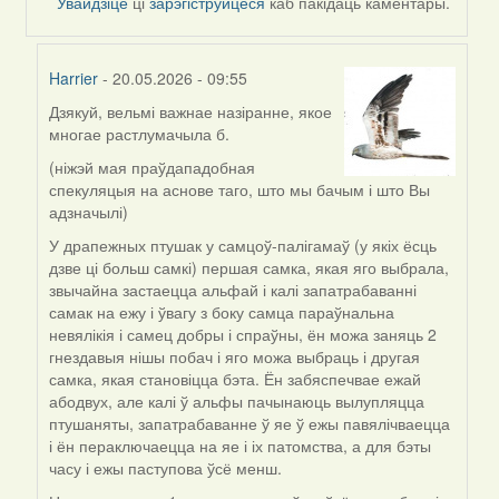
Увайдзіце
ці
зарэгіструйцеся
каб пакідаць каментары.
Harrier
- 20.05.2026 - 09:55
Дзякуй, вельмі важнае назіранне, якое
In
многае растлумачыла б.
reply
to
(ніжэй мая праўдападобная
by
спекуляцыя на аснове таго, што мы бачым і што Вы
nataly.d
адзначылі)
У драпежных птушак у самцоў-палігамаў (у якіх ёсць
дзве ці больш самкі) першая самка, якая яго выбрала,
звычайна застаецца альфай і калі запатрабаванні
самак на ежу і ўвагу з боку самца параўнальна
невялікія і самец добры і спраўны, ён можа заняць 2
гнездавыя нішы побач і яго можа выбраць і другая
самка, якая становіцца бэта. Ён забяспечвае ежай
абодвух, але калі ў альфы пачынаюць вылупляцца
птушаняты, запатрабаванне ў яе ў ежы павялічваецца
і ён пераключаецца на яе і іх патомства, а для бэты
часу і ежы паступова ўсё менш.