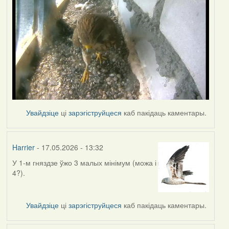
Увайдзіце
ці
зарэгіструйцеся
каб пакідаць каментары.
Harrier
- 17.05.2026 - 13:32
У 1-м гняздзе ўжо 3 малых мінімум (можа і
4?).
Увайдзіце
ці
зарэгіструйцеся
каб пакідаць каментары.