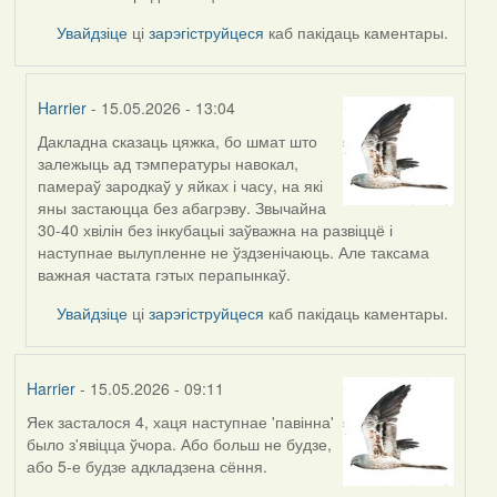
Увайдзіце
ці
зарэгіструйцеся
каб пакідаць каментары.
Harrier
- 15.05.2026 - 13:04
Дакладна сказаць цяжка, бо шмат што
In
залежыць ад тэмпературы навокал,
reply
памераў зародкаў у яйках і часу, на які
to
яны застаюцца без абагрэву. Звычайна
by
30-40 хвілін без інкубацыі заўважна на развіццё і
Burry
наступнае вылупленне не ўздзенічаюць. Але таксама
важная частата гэтых перапынкаў.
Увайдзіце
ці
зарэгіструйцеся
каб пакідаць каментары.
Harrier
- 15.05.2026 - 09:11
Яек засталося 4, хаця наступнае 'павінна'
было з'явіцца ўчора. Або больш не будзе,
або 5-е будзе адкладзена сёння.