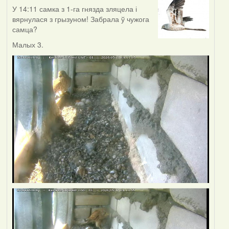
У 14:11 самка з 1-га гнязда зляцела і
вярнулася з грызуном! Забрала ў чужога
самца?
Малых 3.