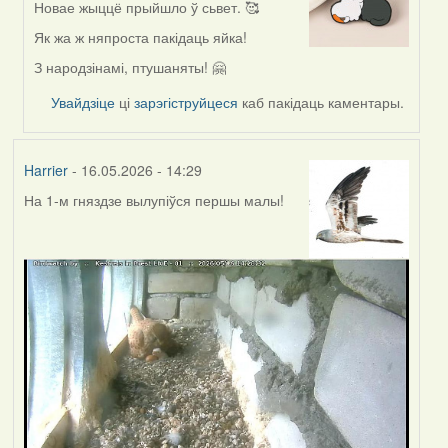
Новае жыццё прыйшло ў сьвет. 🥰
In
reply
Як жа ж няпроста пакідаць яйка!
to
З народзінамі, птушаняты! 🤗
by
Harrier
Увайдзіце
ці
зарэгіструйцеся
каб пакідаць каментары.
Harrier
- 16.05.2026 - 14:29
На 1-м гняздзе вылупіўся першы малы!