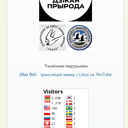
Тэхнічная падтрымка
(Max Bel) - тpансляция камер с Linux на YouTube