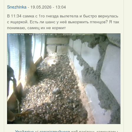
Burry
Snezhinka
- 19.05.2026 - 13:04
В 11:34 самка с 1го гнезда вылетела и быстро вернулась
с ящеркой. Есть ли шанс у неё выкормить птенцов? Я так
понимаю, самец их не кормит
Увайдзіце
ці
зарэгіструйцеся
каб пакідаць каментары.