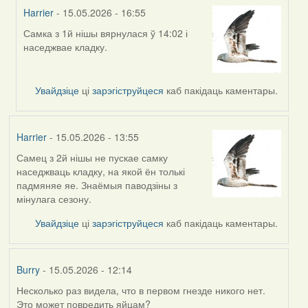
Harrier
- 15.05.2026 - 16:55
Самка з 1й нішы вярнулася ў 14:02 і
In
наседжвае кладку.
reply
to
by
Увайдзіце
ці
зарэгіструйцеся
каб пакідаць каментары.
Harrier
Harrier
- 15.05.2026 - 13:55
Самец з 2й нішы не пускае самку
наседжваць кладку, на якой ён толькі
падмяняе яе. Знаёмыя паводзіны з
мінулага сезону.
Увайдзіце
ці
зарэгіструйцеся
каб пакідаць каментары.
Burry
- 15.05.2026 - 12:14
Несколько раз видела, что в первом гнезде никого нет.
Это может повредить яйцам?