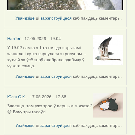
Увайдзіце
ці
зарэгіструйцеся
каб пакідаць каментары.
Harrier
- 17.05.2026 - 19:04
У 19:02 самка з 1-га гнязда з крыкамі
зляцела і хутка вярнулася з грызуном -
хутчэй за ўсё зноў адабрала здабычу ў
чужога самца.
Увайдзіце
ці
зарэгіструйцеся
каб пакідаць каментары.
Юлія С.К.
- 17.05.2026 - 17:38
Здаецца, там ужо трое ў першым гняздзе?
😊 Бачу тры галоўкі.
Увайдзіце
ці
зарэгіструйцеся
каб пакідаць каментары.