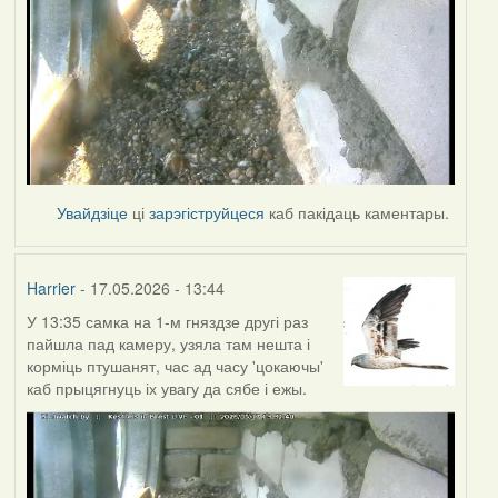
Увайдзіце
ці
зарэгіструйцеся
каб пакідаць каментары.
Harrier
- 17.05.2026 - 13:44
У 13:35 самка на 1-м гняздзе другі раз
пайшла пад камеру, узяла там нешта і
корміць птушанят, час ад часу 'цокаючы'
каб прыцягнуць іх увагу да сябе і ежы.