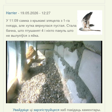
Harrier
- 19.05.2026 - 12:27
У 11:09 самка з крыкамі зляцела з 1-га
гнязда, але хутка вярнулася пустая. Стала
бачна, што птушанят 4 і ніхто пакуль што
не вылупіўся з яйка.
Увайдзіце
ці
зарэгіструйцеся
каб пакідаць каментары.