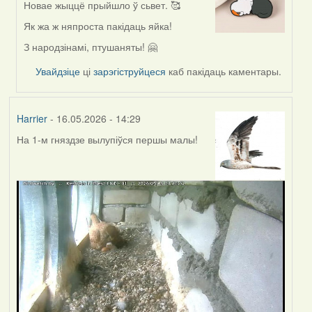
Новае жыццё прыйшло ў сьвет. 🥰
In
reply
Як жа ж няпроста пакідаць яйка!
to
З народзінамі, птушаняты! 🤗
by
Harrier
Увайдзіце
ці
зарэгіструйцеся
каб пакідаць каментары.
Harrier
- 16.05.2026 - 14:29
На 1-м гняздзе вылупіўся першы малы!