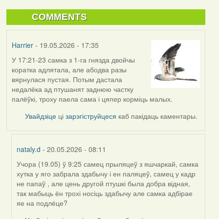
COMMENTS
Harrier
- 19.05.2026 - 17:35
У 17:21-23 самка з 1-га гнязда двойчы
коратка адлятала, але абодва разы
вярнулася пустая. Потым дастала
недалёка ад птушанят заднюю частку
палёўкі, троху паела сама і цяпер корміць малых.
Увайдзіце
ці
зарэгіструйцеся
каб пакідаць каментары.
nataly.d
- 20.05.2026 - 08:11
Учора (19.05) ў 9:25 самец прыляцеў з яшчаркай, самка
In
хутка у яго забрала здабычу і ен паляцеў, самец у кадр
reply
не папаў , але цень другой птушкі была добра відная,
to
так мабыць ён трохі носіць здабычу але самка адбірае
by
яе на подлёце?
Harrier