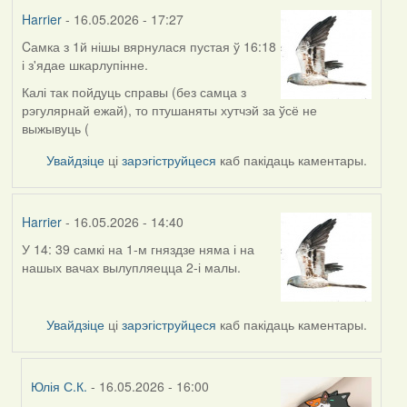
Harrier
- 16.05.2026 - 17:27
Cамка з 1й нішы вярнулася пустая ў 16:18
і з'ядае шкарлупінне.
Калі так пойдуць справы (без самца з
рэгулярнай ежай), то птушаняты хутчэй за ўсё не
выжывуць (
Увайдзіце
ці
зарэгіструйцеся
каб пакідаць каментары.
Harrier
- 16.05.2026 - 14:40
У 14: 39 самкі на 1-м гняздзе няма і на
нашых вачах вылупляецца 2-і малы.
Увайдзіце
ці
зарэгіструйцеся
каб пакідаць каментары.
Юлія С.К.
- 16.05.2026 - 16:00