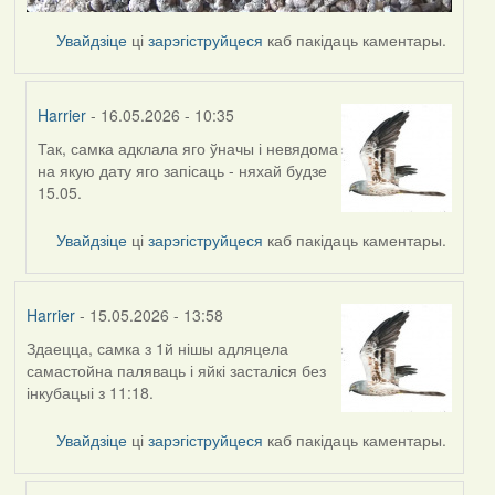
Увайдзіце
ці
зарэгіструйцеся
каб пакідаць каментары.
Harrier
- 16.05.2026 - 10:35
Так, самка адклала яго ўначы і невядома
In
на якую дату яго запісаць - няхай будзе
reply
15.05.
to
by
Увайдзіце
ці
зарэгіструйцеся
каб пакідаць каментары.
Ксения
Harrier
- 15.05.2026 - 13:58
Здаецца, самка з 1й нішы адляцела
самастойна паляваць і яйкі засталіся без
інкубацыі з 11:18.
Увайдзіце
ці
зарэгіструйцеся
каб пакідаць каментары.