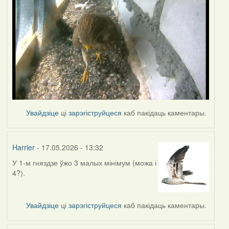
Увайдзіце
ці
зарэгіструйцеся
каб пакідаць каментары.
Harrier
- 17.05.2026 - 13:32
У 1-м гняздзе ўжо 3 малых мінімум (можа і
4?).
Увайдзіце
ці
зарэгіструйцеся
каб пакідаць каментары.