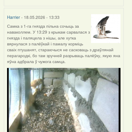
Harrier
- 18.05.2026 - 13:33
Самка з 1-га гнязда пільна сочыць за
наваколлем. У 13:29 з крыкам сарвалася з
гнязда і паляцела з нішы, але хутка
вярнулася з палёўкай і памалу корміць
сваіх птушанят, стараючыся не сасковаць з драўлянай
перагародкі, бо там зручней разрываць палёўку, якую яна
яўна адбрала ў чужога самца.