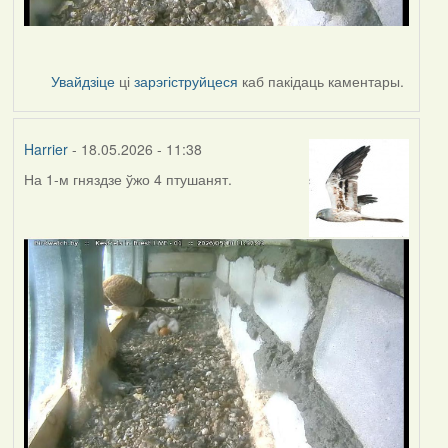
Увайдзіце
ці
зарэгіструйцеся
каб пакідаць каментары.
Harrier
- 18.05.2026 - 11:38
На 1-м гняздзе ўжо 4 птушанят.