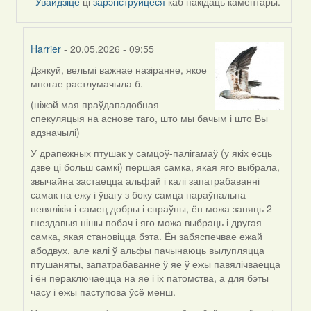
Увайдзіце
ці
зарэгіструйцеся
каб пакідаць каментары.
Harrier
- 20.05.2026 - 09:55
Дзякуй, вельмі важнае назіранне, якое
In
многае растлумачыла б.
reply
to
(ніжэй мая праўдападобная
by
спекуляцыя на аснове таго, што мы бачым і што Вы
nataly.d
адзначылі)
У драпежных птушак у самцоў-палігамаў (у якіх ёсць
дзве ці больш самкі) першая самка, якая яго выбрала,
звычайна застаецца альфай і калі запатрабаванні
самак на ежу і ўвагу з боку самца параўнальна
невялікія і самец добры і спраўны, ён можа заняць 2
гнездавыя нішы побач і яго можа выбраць і другая
самка, якая становіцца бэта. Ён забяспечвае ежай
абодвух, але калі ў альфы пачынаюць вылупляцца
птушаняты, запатрабаванне ў яе ў ежы павялічваецца
і ён пераключаецца на яе і іх патомства, а для бэты
часу і ежы паступова ўсё менш.