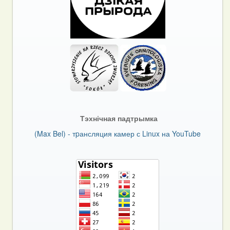
Тэхнічная падтрымка
(Max Bel) - тpансляция камер с Linux на YouTube