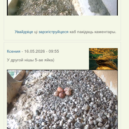
Увайдзіце
ці
зарэгіструйцеся
каб пакідаць каментары.
Ксения
- 16.05.2026 - 09:55
У другой нішы 5-ае яйка)