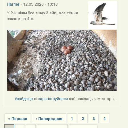
Harrier
- 12.05.2026 - 10:18
У 2-й нішы ўсё яшчэ 3 яйкі, але сёння
чакаем на 4-е.
Увайдзіце
ці
зарэгіструйцеся
каб пакідаць каментары.
Pagination
First
« Першая
Previous
‹ Папярэдняя
Page
1
Page
2
Page
3
Page
4
page
page