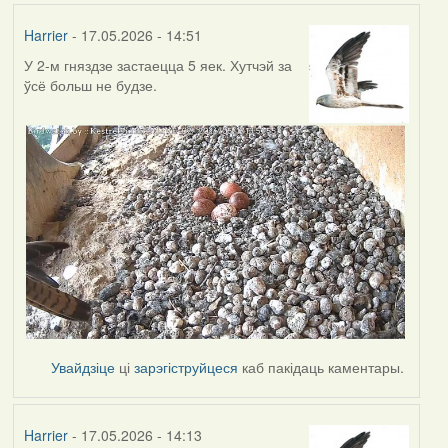
Harrier
- 17.05.2026 - 14:51
У 2-м гняздзе застаецца 5 яек. Хутчэй за
ўсё больш не будзе.
Увайдзіце
ці
зарэгіструйцеся
каб пакідаць каментары.
Harrier
- 17.05.2026 - 14:13