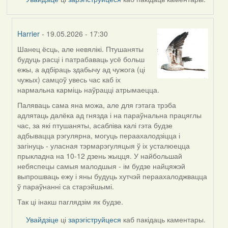
Harrier
- 19.05.2026 - 17:30
Шанец ёсць, але невялікі. Птушаняты
In
будуць расці і патрабаваць усё больш
reply
ежы, а адбіраць здабычу ад чужога (ці
to
чужых) самцоў увесь час каб іх
by
нармальна карміць наўрацці атрымаецца.
Snezhinka
Паляваць сама яна можа, але для гэтага трэба
адлятаць далёка ад гнязда і на параўнальна працяглы
час, за які птушаняты, асабліва калі гэта будзе
адбывацца рэгулярна, могуць пераахалодзіцца і
загінуць - уласная тэрмарэгуляцыя ў іх усталюецца
прыкладна на 10-12 дзень жыцця. У найбольшай
небяспецы самыя малодшыя - ім будзе найцяжэй
выпрошваць ежу і яны будуць хутчэй пераахалоджвацца
ў параўнанні са старэйшымі.
Так ці інакш паглядзім як будзе.
Увайдзіце
ці
зарэгіструйцеся
каб пакідаць каментары.