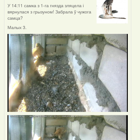
У 14:11 самка з 1-га гнязда зляцела і
вярнулася з грызуном! Забрала ў чужога
самца?
Малых 3.