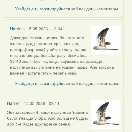
Увайдзіце
ці
зарэгіструйцеся
каб пакідаць каментары.
Harrier
- 15.05.2026 - 13:04
Дакладна сказаць цяжка, бо шмат што
In
залежыць ад тэмпературы навокал,
reply
памераў зародкаў у яйках і часу, на які
to
яны застаюцца без абагрэву. Звычайна
by
30-40 хвілін без інкубацыі заўважна на развіццё і
Burry
наступнае вылупленне не ўздзенічаюць. Але таксама
важная частата гэтых перапынкаў.
Увайдзіце
ці
зарэгіструйцеся
каб пакідаць каментары.
Harrier
- 15.05.2026 - 09:11
Яек засталося 4, хаця наступнае 'павінна'
было з'явіцца ўчора. Або больш не будзе,
або 5-е будзе адкладзена сёння.