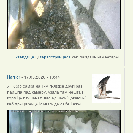
Увайдзіце
ці
зарэгіструйцеся
каб пакідаць каментары.
Harrier
- 17.05.2026 - 13:44
У 13:35 самка на 1-м гняздзе другі раз
пайшла пад камеру, узяла там нешта і
корміць птушанят, час ад часу 'цокаючы'
каб прыцягнуць іх увагу да сябе і ежы.