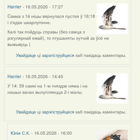
Harrier
- 16.05.2026 - 17:27
Cамка з 1й нішы вярнулася пустая ў 16:18
і з'ядае шкарлупінне.
Калі так пойдуць справы (без самца з
рэгулярнай ежай), то птушаняты хутчэй за ўсё не
выжывуць (
Увайдзіце
ці
зарэгіструйцеся
каб пакідаць каментары.
Harrier
- 16.05.2026 - 14:40
У 14: 39 самкі на 1-м гняздзе няма і на
нашых вачах вылупляецца 2-і малы.
Увайдзіце
ці
зарэгіструйцеся
каб пакідаць каментары.
Юлія С.К.
- 16.05.2026 - 16:00