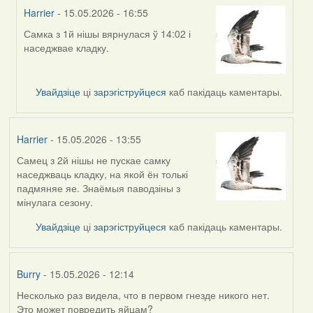
Harrier
- 15.05.2026 - 16:55
Самка з 1й нішы вярнулася ў 14:02 і
In
наседжвае кладку.
reply
to
by
Увайдзіце
ці
зарэгіструйцеся
каб пакідаць каментары.
Harrier
Harrier
- 15.05.2026 - 13:55
Самец з 2й нішы не пускае самку
наседжваць кладку, на якой ён толькі
падмяняе яе. Знаёмыя паводзіны з
мінулага сезону.
Увайдзіце
ці
зарэгіструйцеся
каб пакідаць каментары.
Burry
- 15.05.2026 - 12:14
Несколько раз видела, что в первом гнезде никого нет.
Это может повредить яйцам?