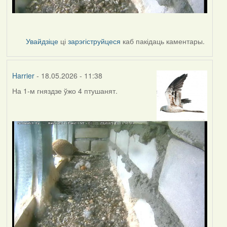
Увайдзіце
ці
зарэгіструйцеся
каб пакідаць каментары.
Harrier
- 18.05.2026 - 11:38
На 1-м гняздзе ўжо 4 птушанят.