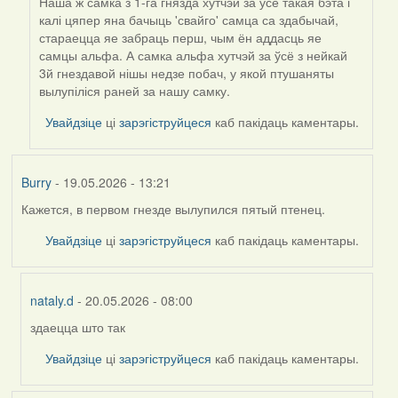
Наша ж самка з 1-га гнязда хутчэй за ўсё такая бэта і
калі цяпер яна бачыць 'свайго' самца са здабычай,
стараецца яе забраць перш, чым ён аддасць яе
самцы альфа. А самка альфа хутчэй за ўсё з нейкай
3й гнездавой нішы недзе побач, у якой птушаняты
вылупіліся раней за нашу самку.
Увайдзіце
ці
зарэгіструйцеся
каб пакідаць каментары.
Burry
- 19.05.2026 - 13:21
Кажется, в первом гнезде вылупился пятый птенец.
Увайдзіце
ці
зарэгіструйцеся
каб пакідаць каментары.
nataly.d
- 20.05.2026 - 08:00
здаецца што так
In
reply
Увайдзіце
ці
зарэгіструйцеся
каб пакідаць каментары.
to
by