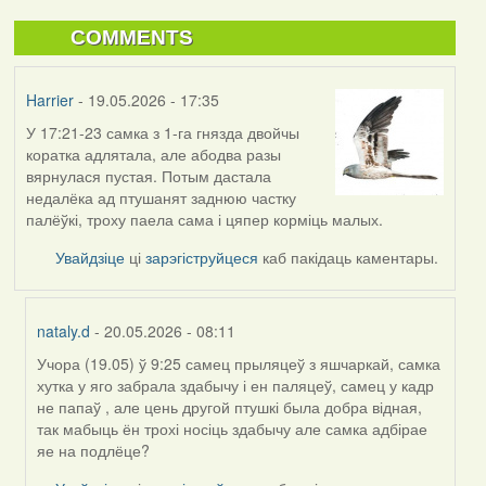
COMMENTS
Harrier
- 19.05.2026 - 17:35
У 17:21-23 самка з 1-га гнязда двойчы
коратка адлятала, але абодва разы
вярнулася пустая. Потым дастала
недалёка ад птушанят заднюю частку
палёўкі, троху паела сама і цяпер корміць малых.
Увайдзіце
ці
зарэгіструйцеся
каб пакідаць каментары.
nataly.d
- 20.05.2026 - 08:11
Учора (19.05) ў 9:25 самец прыляцеў з яшчаркай, самка
In
хутка у яго забрала здабычу і ен паляцеў, самец у кадр
reply
не папаў , але цень другой птушкі была добра відная,
to
так мабыць ён трохі носіць здабычу але самка адбірае
by
яе на подлёце?
Harrier