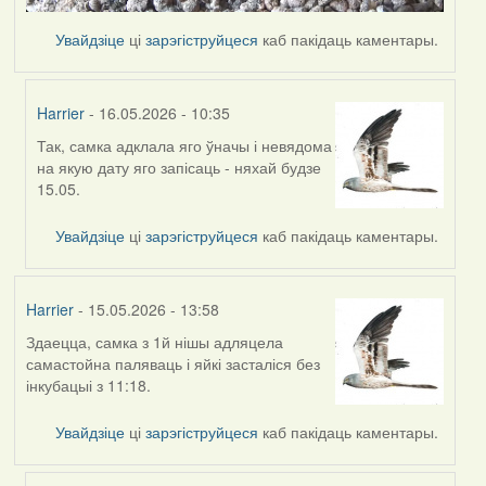
Увайдзіце
ці
зарэгіструйцеся
каб пакідаць каментары.
Harrier
- 16.05.2026 - 10:35
Так, самка адклала яго ўначы і невядома
In
на якую дату яго запісаць - няхай будзе
reply
15.05.
to
by
Увайдзіце
ці
зарэгіструйцеся
каб пакідаць каментары.
Ксения
Harrier
- 15.05.2026 - 13:58
Здаецца, самка з 1й нішы адляцела
самастойна паляваць і яйкі засталіся без
інкубацыі з 11:18.
Увайдзіце
ці
зарэгіструйцеся
каб пакідаць каментары.