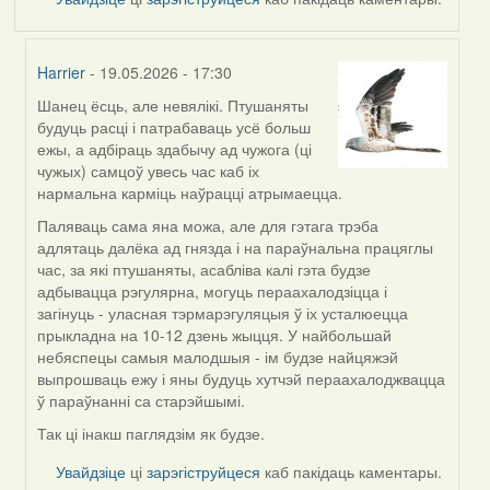
Harrier
- 19.05.2026 - 17:30
Шанец ёсць, але невялікі. Птушаняты
In
будуць расці і патрабаваць усё больш
reply
ежы, а адбіраць здабычу ад чужога (ці
to
чужых) самцоў увесь час каб іх
by
нармальна карміць наўрацці атрымаецца.
Snezhinka
Паляваць сама яна можа, але для гэтага трэба
адлятаць далёка ад гнязда і на параўнальна працяглы
час, за які птушаняты, асабліва калі гэта будзе
адбывацца рэгулярна, могуць пераахалодзіцца і
загінуць - уласная тэрмарэгуляцыя ў іх усталюецца
прыкладна на 10-12 дзень жыцця. У найбольшай
небяспецы самыя малодшыя - ім будзе найцяжэй
выпрошваць ежу і яны будуць хутчэй пераахалоджвацца
ў параўнанні са старэйшымі.
Так ці інакш паглядзім як будзе.
Увайдзіце
ці
зарэгіструйцеся
каб пакідаць каментары.