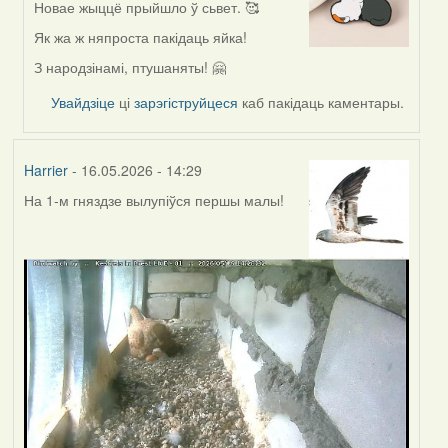
Новае жыццё прыйшло ў сьвет. 🥰
In
reply
Як жа ж няпроста пакідаць яйка!
to
З народзінамі, птушаняты! 🤗
by
Harrier
Увайдзіце
ці
зарэгіструйцеся
каб пакідаць каментары.
Harrier
- 16.05.2026 - 14:29
На 1-м гняздзе вылупіўся першы малы!