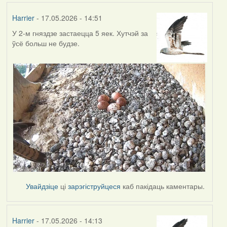
Harrier
- 17.05.2026 - 14:51
У 2-м гняздзе застаецца 5 яек. Хутчэй за
ўсё больш не будзе.
Увайдзіце
ці
зарэгіструйцеся
каб пакідаць каментары.
Harrier
- 17.05.2026 - 14:13