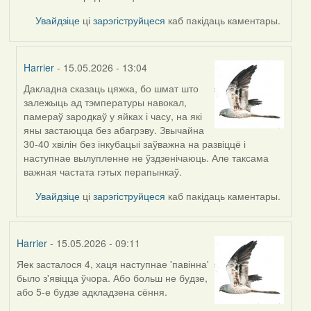
Увайдзіце
ці
зарэгіструйцеся
каб пакідаць каментары.
Harrier
- 15.05.2026 - 13:04
Дакладна сказаць цяжка, бо шмат што
In
залежыць ад тэмпературы навокал,
reply
памераў зародкаў у яйках і часу, на які
to
яны застаюцца без абагрэву. Звычайна
by
30-40 хвілін без інкубацыі заўважна на развіццё і
Burry
наступнае вылупленне не ўздзенічаюць. Але таксама
важная частата гэтых перапынкаў.
Увайдзіце
ці
зарэгіструйцеся
каб пакідаць каментары.
Harrier
- 15.05.2026 - 09:11
Яек засталося 4, хаця наступнае 'павінна'
было з'явіцца ўчора. Або больш не будзе,
або 5-е будзе адкладзена сёння.