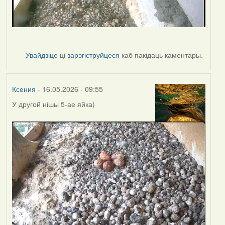
Увайдзіце
ці
зарэгіструйцеся
каб пакідаць каментары.
Ксения
- 16.05.2026 - 09:55
У другой нішы 5-ае яйка)