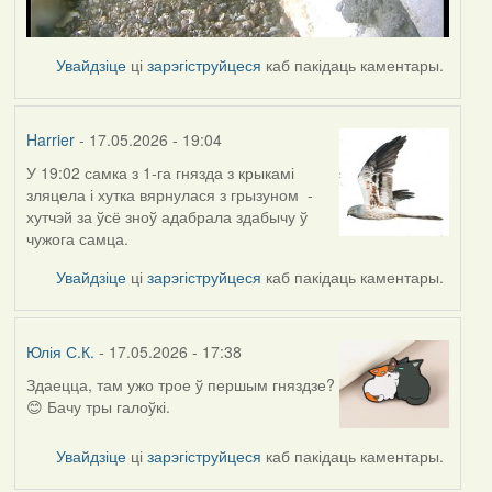
Увайдзіце
ці
зарэгіструйцеся
каб пакідаць каментары.
Harrier
- 17.05.2026 - 19:04
У 19:02 самка з 1-га гнязда з крыкамі
зляцела і хутка вярнулася з грызуном -
хутчэй за ўсё зноў адабрала здабычу ў
чужога самца.
Увайдзіце
ці
зарэгіструйцеся
каб пакідаць каментары.
Юлія С.К.
- 17.05.2026 - 17:38
Здаецца, там ужо трое ў першым гняздзе?
😊 Бачу тры галоўкі.
Увайдзіце
ці
зарэгіструйцеся
каб пакідаць каментары.