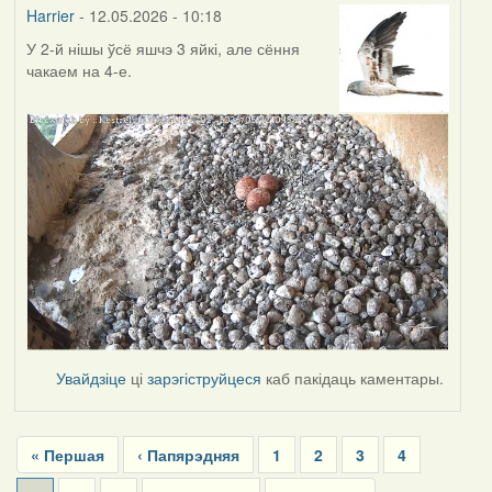
Harrier
- 12.05.2026 - 10:18
У 2-й нішы ўсё яшчэ 3 яйкі, але сёння
чакаем на 4-е.
Увайдзіце
ці
зарэгіструйцеся
каб пакідаць каментары.
Pagination
First
« Першая
Previous
‹ Папярэдняя
Page
1
Page
2
Page
3
Page
4
page
page