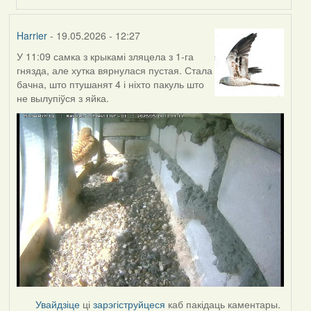
Harrier
- 19.05.2026 - 12:27
У 11:09 самка з крыкамі зляцела з 1-га
гнязда, але хутка вярнулася пустая. Стала
бачна, што птушанят 4 і ніхто пакуль што
не вылупіўся з яйка.
Увайдзіце
ці
зарэгіструйцеся
каб пакідаць каментары.