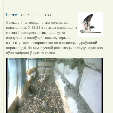
Harrier
- 18.05.2026 - 13:33
Самка з 1-га гнязда пільна сочыць за
наваколлем. У 13:29 з крыкам сарвалася з
гнязда і паляцела з нішы, але хутка
вярнулася з палёўкай і памалу корміць
сваіх птушанят, стараючыся не сасковаць з драўлянай
перагародкі, бо там зручней разрываць палёўку, якую яна
яўна адбрала ў чужога самца.