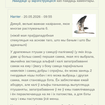
Увайдзіце
ці
зарэгіструйцеся
каб пакідаць каментары.
Harrier
- 20.05.2026 - 09:55
Дзякуй, вельмі важнае назіранне, якое
In
многае растлумачыла б.
reply
to
(ніжэй мая праўдападобная
by
спекуляцыя на аснове таго, што мы бачым і што Вы
nataly.d
адзначылі)
У драпежных птушак у самцоў-палігамаў (у якіх ёсць
дзве ці больш самкі) першая самка, якая яго выбрала,
звычайна застаецца альфай і калі запатрабаванні
самак на ежу і ўвагу з боку самца параўнальна
невялікія і самец добры і спраўны, ён можа заняць 2
гнездавыя нішы побач і яго можа выбраць і другая
самка, якая становіцца бэта. Ён забяспечвае ежай
абодвух, але калі ў альфы пачынаюць вылупляцца
птушаняты, запатрабаванне ў яе ў ежы павялічваецца
і ён пераключаецца на яе і іх патомства, а для бэты
часу і ежы паступова ўсё менш.