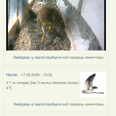
Увайдзіце
ці
зарэгіструйцеся
каб пакідаць каментары.
Harrier
- 17.05.2026 - 13:32
У 1-м гняздзе ўжо 3 малых мінімум (можа і
4?).
Увайдзіце
ці
зарэгіструйцеся
каб пакідаць каментары.