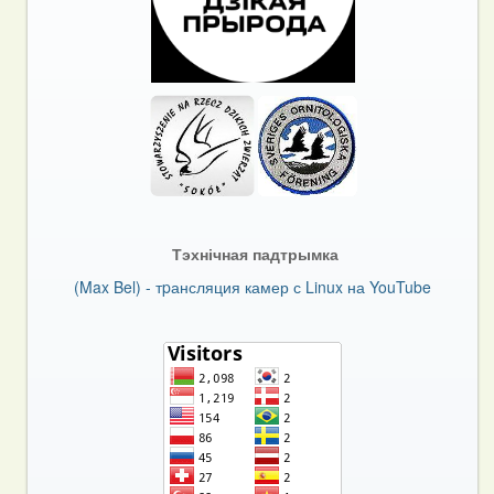
Тэхнічная падтрымка
(Max Bel) - тpансляция камер с Linux на YouTube