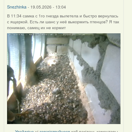
Burry
Snezhinka
- 19.05.2026 - 13:04
В 11:34 самка с 1го гнезда вылетела и быстро вернулась
с ящеркой. Есть ли шанс у неё выкормить птенцов? Я так
понимаю, самец их не кормит
Увайдзіце
ці
зарэгіструйцеся
каб пакідаць каментары.