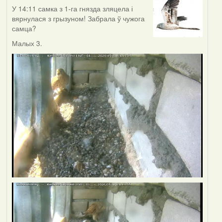
У 14:11 самка з 1-га гнязда зляцела і
вярнулася з грызуном! Забрала ў чужога
самца?
Малых 3.