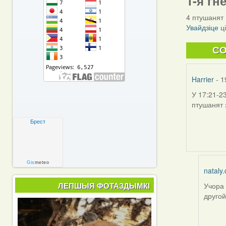
1-я гн
4 птушанят 
Увайдзіце
ц
C
Harrier
- 1
У 17:21-2
птушанят 
Брест
Gis
meteo
nataly.
ЛЕПШЫЯ ФОТАЗДЫМКІ
Учора 
In
другой
reply
to
by