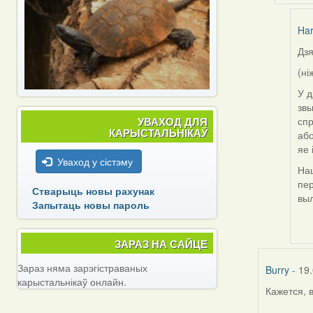
Harrier
Har
Дзя
In
rep
(ні
to
У д
by
звы
nat
УВАХОД ДЛЯ
спр
КАРЫСТАЛЬНІКАЎ
або
яе 
Уваход у сістэму
Наш
пер
Стварыць новы рахунак
выл
Запытаць новы пароль
ЗАРАЗ НА САЙЦЕ
Зараз няма зарэгістраваных
Burry
- 19.
карыстальнікаў онлайн.
Кажется, 