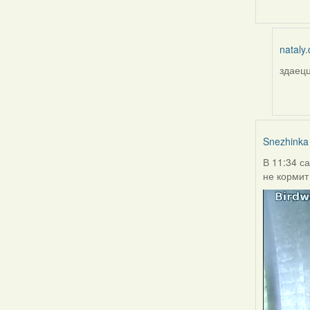
nataly.
здаецц
In
reply
to
by
Burry
Snezhinka
В 11:34 с
не кормит