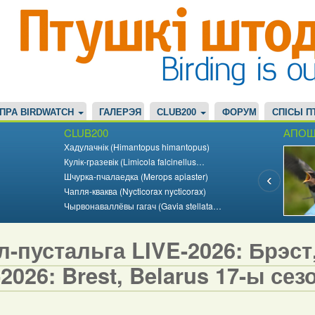
ПРА BIRDWATCH
ГАЛЕРЭЯ
CLUB200
ФОРУМ
СПІСЫ П
CLUB200
АПОШ
Хадулачнік (Himantopus himantopus)
Кулік-гразевік (Limicola falcinellus…
Шчурка-пчалаедка (Merops apiaster)
Чапля-кваква (Nycticorax nycticorax)
Чырвонаваллёвы гагач (Gavia stellata…
-пустальга LIVE-2026: Брэст,
2026: Brest, Belarus 17-ы сезо