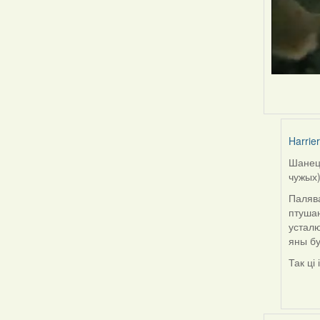
Harrier
Шанец 
In
чужых)
reply
to
Палява
by
птушан
Snezhi
усталю
яны бу
Так ці