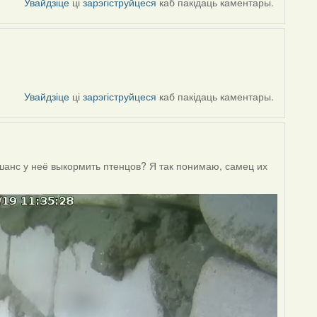
Увайдзіце
ці
зарэгіструйцеся
каб пакідаць каментары.
Увайдзіце
ці
зарэгіструйцеся
каб пакідаць каментары.
 шанс у неё выкормить птенцов? Я так понимаю, самец их