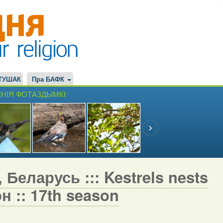
ТУШАК
Пра БАФК
НІЯ ФОТАЗДЫМКІ
 Беларусь ::: Kestrels nests
н :: 17th season