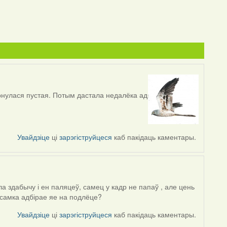
ярнулася пустая. Потым дастала недалёка ад
Увайдзіце
ці
зарэгіструйцеся
каб пакідаць каментары.
ла здабычу і ен паляцеў, самец у кадр не папаў , але цень
 самка адбірае яе на подлёце?
Увайдзіце
ці
зарэгіструйцеся
каб пакідаць каментары.