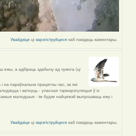
Увайдзіце
ці
зарэгіструйцеся
каб пакідаць каментары.
ш ежы, а адбіраць здабычу ад чужога (ці
і на параўнальна працяглы час, за які
одзіцца і загінуць - уласная тэрмарэгуляцыя ў іх
самыя малодшыя - ім будзе найцяжэй выпрошваць ежу і
Увайдзіце
ці
зарэгіструйцеся
каб пакідаць каментары.