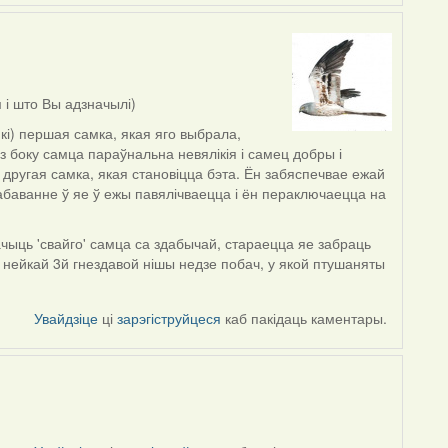
 і што Вы адзначылі)
кі) першая самка, якая яго выбрала,
 з боку самца параўнальна невялікія і самец добры і
 другая самка, якая становіцца бэта. Ён забяспечвае ежай
баванне ў яе ў ежы павялічваецца і ён пераключаецца на
бачыць 'свайго' самца са здабычай, стараецца яе забраць
 нейкай 3й гнездавой нішы недзе побач, у якой птушаняты
Увайдзіце
ці
зарэгіструйцеся
каб пакідаць каментары.