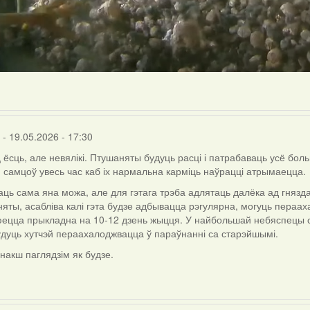
- 19.05.2026 - 17:30
ёсць, але невялікі. Птушаняты будуць расці і патрабаваць усё боль
 самцоў увесь час каб іх нармальна карміць наўрацці атрымаецца.
ць сама яна можа, але для гэтага трэба адлятаць далёка ад гнязда 
яты, асабліва калі гэта будзе адбывацца рэгулярна, могуць пераахал
nka
ецца прыкладна на 10-12 дзень жыцця. У найбольшай небяспецы 
дуць хутчэй пераахалоджвацца ў параўнанні са старэйшымі.
 інакш паглядзім як будзе.