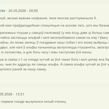
rier
- 20.05.2026 - 09:55
куй, вельмі важнае назіранне, якое многае растлумачыла б.
ly
жэй мая праўдападобная спекуляцыя на аснове таго, што мы бачым
рапежных птушак у самцоў-палігамаў (у якіх ёсць дзве ці больш сам
чайна застаецца альфай і калі запатрабаванні самак на ежу і ўвагу
aly.d
аўны, ён можа заняць 2 гнездавыя нішы побач і яго можа выбраць і
двух, але калі ў альфы пачынаюць вылупляцца птушаняты, запатра
і іх патомства, а для бэты часу і ежы паступова ўсё менш.
а ж самка з 1-га гнязда хутчэй за ўсё такая бэта і калі цяпер яна 
ш, чым ён аддасць яе самцы альфа. А самка альфа хутчэй за ўсё з
упіліся раней за нашу самку.
05.2026 - 13:21
в первом гнезде вылупился пятый птенец.