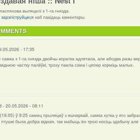
ездавая ніша :: Nest I
паспяхова выляцелі з 1-га гнязда.
і
зарэгіструйцеся
каб пакідаць каментары.
OMMENTS
9.05.2026 - 17:35
3 самка з 1-га гнязда двойчы коратка адлятала, але абодва разы в
заднюю частку палёўкі, троху паела сама і цяпер корміць малых.
d
- 20.05.2026 - 08:11
(19.05) ў 9:25 самец прыляцеў з яшчаркай, самка хутка у яго забра
 птушкі была добра відная, так мабыць ён трохі носіць здабычу але