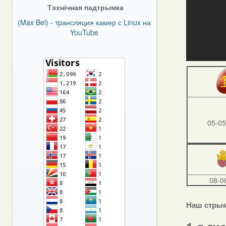
Тэхнічная падтрымка
(Max Bel) - тpансляция камер с Linux на
YouTube
05-05
08-0
Наш стры