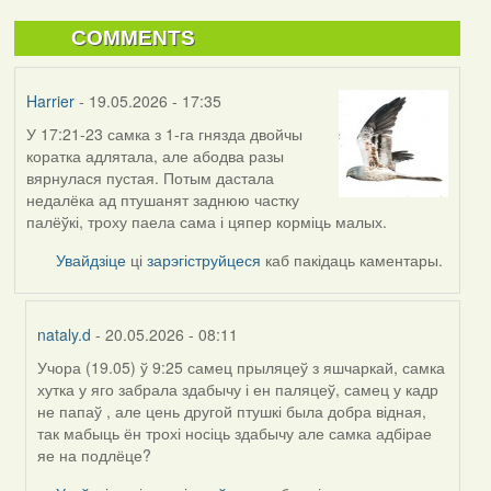
COMMENTS
Harrier
- 19.05.2026 - 17:35
У 17:21-23 самка з 1-га гнязда двойчы
коратка адлятала, але абодва разы
вярнулася пустая. Потым дастала
недалёка ад птушанят заднюю частку
палёўкі, троху паела сама і цяпер корміць малых.
Увайдзіце
ці
зарэгіструйцеся
каб пакідаць каментары.
nataly.d
- 20.05.2026 - 08:11
Учора (19.05) ў 9:25 самец прыляцеў з яшчаркай, самка
In
хутка у яго забрала здабычу і ен паляцеў, самец у кадр
reply
не папаў , але цень другой птушкі была добра відная,
to
так мабыць ён трохі носіць здабычу але самка адбірае
by
яе на подлёце?
Harrier