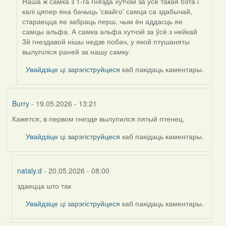
Наша ж самка з 1-га гнязда хутчэй за ўсё такая бэта і
калі цяпер яна бачыць 'свайго' самца са здабычай,
стараецца яе забраць перш, чым ён аддасць яе
самцы альфа. А самка альфа хутчэй за ўсё з нейкай
3й гнездавой нішы недзе побач, у якой птушаняты
вылупіліся раней за нашу самку.
Увайдзіце
ці
зарэгіструйцеся
каб пакідаць каментары.
Burry
- 19.05.2026 - 13:21
Кажется, в первом гнезде вылупился пятый птенец.
Увайдзіце
ці
зарэгіструйцеся
каб пакідаць каментары.
nataly.d
- 20.05.2026 - 08:00
здаецца што так
In
reply
Увайдзіце
ці
зарэгіструйцеся
каб пакідаць каментары.
to
by