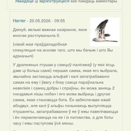
Увайдзіце
ці
зарэгіструйцеся
каб пакідаць каментары.
Harrier
- 20.05.2026 - 09:55
Дзякуй, вельмі важнае назіранне, якое
In
многае растлумачыла б.
reply
to
(ніжэй мая праўдападобная
by
спекуляцыя на аснове таго, што мы бачым і што Вы
nataly.d
адзначылі)
У драпежных птушак у самцоў-палігамаў (у якіх ёсць
дзве ці больш самкі) першая самка, якая яго выбрала,
звычайна застаецца альфай і калі запатрабаванні
самак на ежу і ўвагу з боку самца параўнальна
невялікія і самец добры і спраўны, ён можа заняць 2
гнездавыя нішы побач і яго можа выбраць і другая
самка, якая становіцца бэта. Ён забяспечвае ежай
абодвух, але калі ў альфы пачынаюць вылупляцца
птушаняты, запатрабаванне ў яе ў ежы павялічваецца
і ён пераключаецца на яе і іх патомства, а для бэты
часу і ежы паступова ўсё менш.