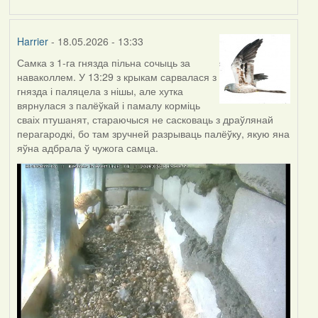
Harrier
- 18.05.2026 - 13:33
Самка з 1-га гнязда пільна сочыць за
наваколлем. У 13:29 з крыкам сарвалася з
гнязда і паляцела з нішы, але хутка
вярнулася з палёўкай і памалу корміць
сваіх птушанят, стараючыся не сасковаць з драўлянай
перагародкі, бо там зручней разрываць палёўку, якую яна
яўна адбрала ў чужога самца.