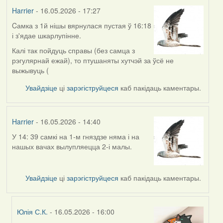
Harrier
- 16.05.2026 - 17:27
Cамка з 1й нішы вярнулася пустая ў 16:18
і з'ядае шкарлупінне.
Калі так пойдуць справы (без самца з
рэгулярнай ежай), то птушаняты хутчэй за ўсё не
выжывуць (
Увайдзіце
ці
зарэгіструйцеся
каб пакідаць каментары.
Harrier
- 16.05.2026 - 14:40
У 14: 39 самкі на 1-м гняздзе няма і на
нашых вачах вылупляецца 2-і малы.
Увайдзіце
ці
зарэгіструйцеся
каб пакідаць каментары.
Юлія С.К.
- 16.05.2026 - 16:00