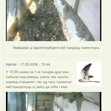
Увайдзіце
ці
зарэгіструйцеся
каб пакідаць каментары.
Harrier
- 17.05.2026 - 13:44
У 13:35 самка на 1-м гняздзе другі раз
пайшла пад камеру, узяла там нешта і
корміць птушанят, час ад часу 'цокаючы'
каб прыцягнуць іх увагу да сябе і ежы.