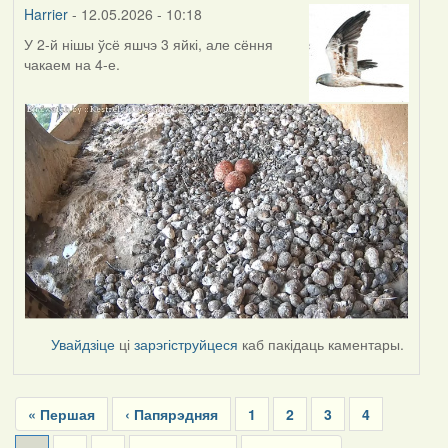
Harrier
- 12.05.2026 - 10:18
У 2-й нішы ўсё яшчэ 3 яйкі, але сёння
чакаем на 4-е.
Увайдзіце
ці
зарэгіструйцеся
каб пакідаць каментары.
Pagination
First
« Першая
Previous
‹ Папярэдняя
Page
1
Page
2
Page
3
Page
4
page
page