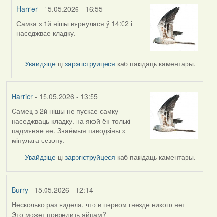
Harrier
- 15.05.2026 - 16:55
Самка з 1й нішы вярнулася ў 14:02 і
In
наседжвае кладку.
reply
to
by
Увайдзіце
ці
зарэгіструйцеся
каб пакідаць каментары.
Harrier
Harrier
- 15.05.2026 - 13:55
Самец з 2й нішы не пускае самку
наседжваць кладку, на якой ён толькі
падмяняе яе. Знаёмыя паводзіны з
мінулага сезону.
Увайдзіце
ці
зарэгіструйцеся
каб пакідаць каментары.
Burry
- 15.05.2026 - 12:14
Несколько раз видела, что в первом гнезде никого нет.
Это может повредить яйцам?