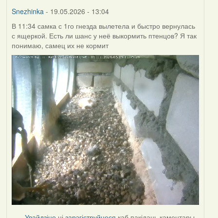
Burry
Snezhinka
- 19.05.2026 - 13:04
В 11:34 самка с 1го гнезда вылетела и быстро вернулась
с ящеркой. Есть ли шанс у неё выкормить птенцов? Я так
понимаю, самец их не кормит
Увайдзіце
ці
зарэгіструйцеся
каб пакідаць каментары.