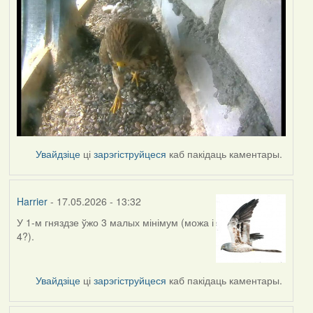
Увайдзіце
ці
зарэгіструйцеся
каб пакідаць каментары.
Harrier
- 17.05.2026 - 13:32
У 1-м гняздзе ўжо 3 малых мінімум (можа і
4?).
Увайдзіце
ці
зарэгіструйцеся
каб пакідаць каментары.