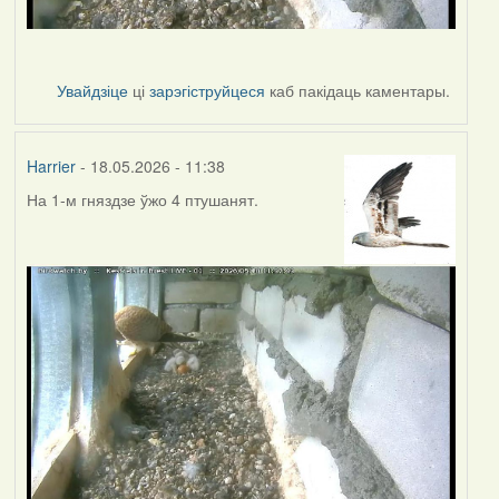
Увайдзіце
ці
зарэгіструйцеся
каб пакідаць каментары.
Harrier
- 18.05.2026 - 11:38
На 1-м гняздзе ўжо 4 птушанят.