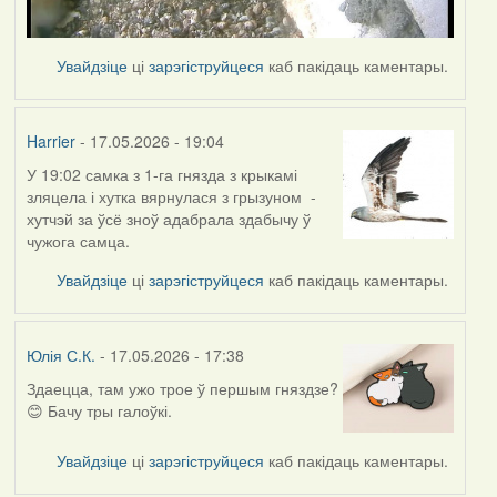
Увайдзіце
ці
зарэгіструйцеся
каб пакідаць каментары.
Harrier
- 17.05.2026 - 19:04
У 19:02 самка з 1-га гнязда з крыкамі
зляцела і хутка вярнулася з грызуном -
хутчэй за ўсё зноў адабрала здабычу ў
чужога самца.
Увайдзіце
ці
зарэгіструйцеся
каб пакідаць каментары.
Юлія С.К.
- 17.05.2026 - 17:38
Здаецца, там ужо трое ў першым гняздзе?
😊 Бачу тры галоўкі.
Увайдзіце
ці
зарэгіструйцеся
каб пакідаць каментары.