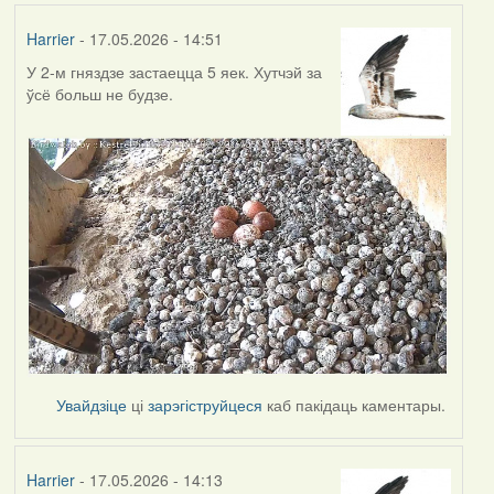
Harrier
- 17.05.2026 - 14:51
У 2-м гняздзе застаецца 5 яек. Хутчэй за
ўсё больш не будзе.
Увайдзіце
ці
зарэгіструйцеся
каб пакідаць каментары.
Harrier
- 17.05.2026 - 14:13