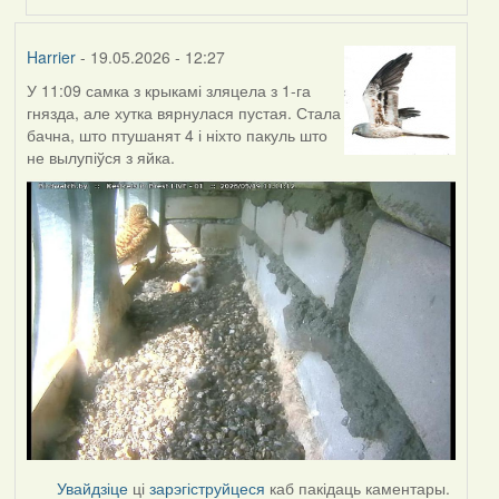
Harrier
- 19.05.2026 - 12:27
У 11:09 самка з крыкамі зляцела з 1-га
гнязда, але хутка вярнулася пустая. Стала
бачна, што птушанят 4 і ніхто пакуль што
не вылупіўся з яйка.
Увайдзіце
ці
зарэгіструйцеся
каб пакідаць каментары.