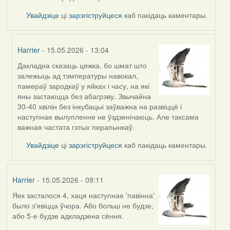
Увайдзіце
ці
зарэгіструйцеся
каб пакідаць каментары.
Harrier
- 15.05.2026 - 13:04
Дакладна сказаць цяжка, бо шмат што
In
залежыць ад тэмпературы навокал,
reply
памераў зародкаў у яйках і часу, на які
to
яны застаюцца без абагрэву. Звычайна
by
30-40 хвілін без інкубацыі заўважна на развіццё і
Burry
наступнае вылупленне не ўздзенічаюць. Але таксама
важная частата гэтых перапынкаў.
Увайдзіце
ці
зарэгіструйцеся
каб пакідаць каментары.
Harrier
- 15.05.2026 - 09:11
Яек засталося 4, хаця наступнае 'павінна'
было з'явіцца ўчора. Або больш не будзе,
або 5-е будзе адкладзена сёння.