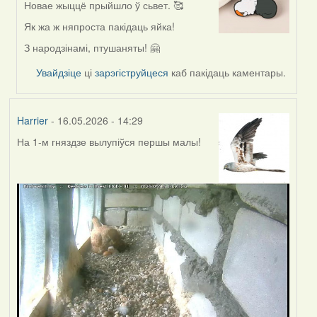
Новае жыццё прыйшло ў сьвет. 🥰
In
reply
Як жа ж няпроста пакідаць яйка!
to
З народзінамі, птушаняты! 🤗
by
Harrier
Увайдзіце
ці
зарэгіструйцеся
каб пакідаць каментары.
Harrier
- 16.05.2026 - 14:29
На 1-м гняздзе вылупіўся першы малы!