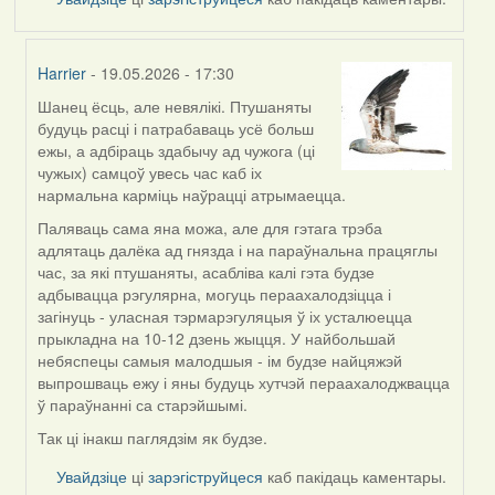
Harrier
- 19.05.2026 - 17:30
Шанец ёсць, але невялікі. Птушаняты
In
будуць расці і патрабаваць усё больш
reply
ежы, а адбіраць здабычу ад чужога (ці
to
чужых) самцоў увесь час каб іх
by
нармальна карміць наўрацці атрымаецца.
Snezhinka
Паляваць сама яна можа, але для гэтага трэба
адлятаць далёка ад гнязда і на параўнальна працяглы
час, за які птушаняты, асабліва калі гэта будзе
адбывацца рэгулярна, могуць пераахалодзіцца і
загінуць - уласная тэрмарэгуляцыя ў іх усталюецца
прыкладна на 10-12 дзень жыцця. У найбольшай
небяспецы самыя малодшыя - ім будзе найцяжэй
выпрошваць ежу і яны будуць хутчэй пераахалоджвацца
ў параўнанні са старэйшымі.
Так ці інакш паглядзім як будзе.
Увайдзіце
ці
зарэгіструйцеся
каб пакідаць каментары.