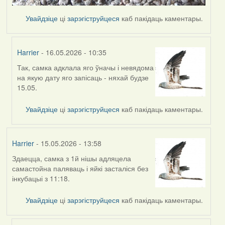
Увайдзіце
ці
зарэгіструйцеся
каб пакідаць каментары.
Harrier
- 16.05.2026 - 10:35
Так, самка адклала яго ўначы і невядома
In
на якую дату яго запісаць - няхай будзе
reply
15.05.
to
by
Увайдзіце
ці
зарэгіструйцеся
каб пакідаць каментары.
Ксения
Harrier
- 15.05.2026 - 13:58
Здаецца, самка з 1й нішы адляцела
самастойна паляваць і яйкі засталіся без
інкубацыі з 11:18.
Увайдзіце
ці
зарэгіструйцеся
каб пакідаць каментары.