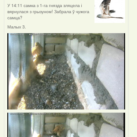
У 14:11 самка з 1-га гнязда зляцела і
вярнулася з грызуном! Забрала ў чужога
самца?
Малых 3.