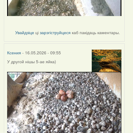
Увайдзіце
ці
зарэгіструйцеся
каб пакідаць каментары.
Ксения
- 16.05.2026 - 09:55
У другой нішы 5-ае яйка)