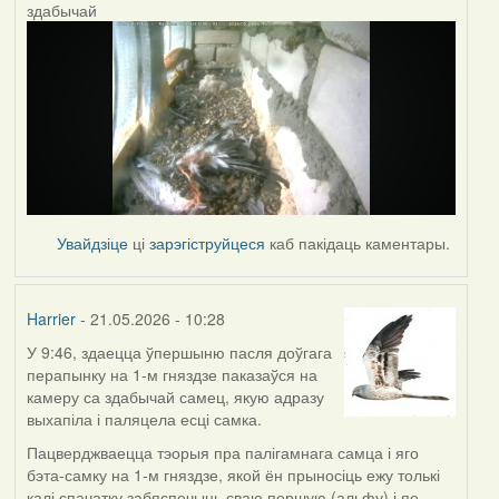
здабычай
Увайдзіце
ці
зарэгіструйцеся
каб пакідаць каментары.
Harrier
- 21.05.2026 - 10:28
У 9:46, здаецца ўпершыню пасля доўгага
перапынку на 1-м гняздзе паказаўся на
камеру са здабычай самец, якую адразу
выхапіла і паляцела есці самка.
Пацверджваецца тэорыя пра палігамнага самца і яго
бэта-самку на 1-м гняздзе, якой ён прыносіць ежу толькі
калі спачатку забяспечыць сваю першую (альфу) і яе