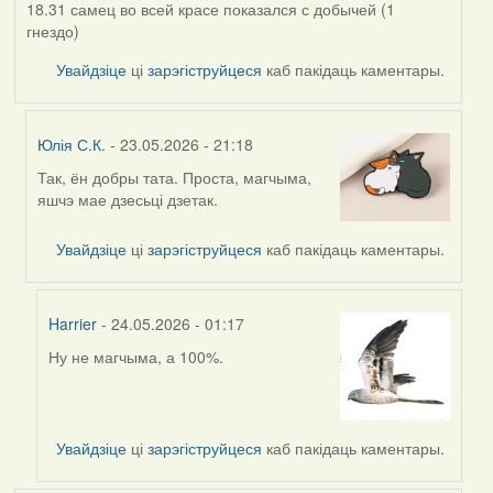
18.31 самец во всей красе показался с добычей (1
гнездо)
Увайдзіце
ці
зарэгіструйцеся
каб пакідаць каментары.
Юлія С.К.
- 23.05.2026 - 21:18
Так, ён добры тата. Проста, магчыма,
In
яшчэ мае дзесьці дзетак.
reply
to
Увайдзіце
ці
зарэгіструйцеся
каб пакідаць каментары.
by
Alla
V
Harrier
- 24.05.2026 - 01:17
Ну не магчыма, а 100%.
In
reply
to
by
Увайдзіце
ці
зарэгіструйцеся
каб пакідаць каментары.
Юлія
С.К.