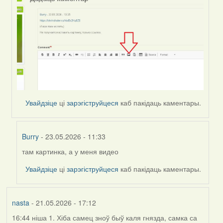
Увайдзіце
ці
зарэгіструйцеся
каб пакідаць каментары.
Burry
- 23.05.2026 - 11:33
там картинка, а у меня видео
In
reply
Увайдзіце
ці
зарэгіструйцеся
каб пакідаць каментары.
to
by
Harrier
nasta
- 21.05.2026 - 17:12
16:44 ніша 1. Хіба самец зноў быў каля гнязда, самка са