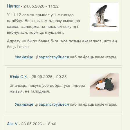
Harrier
Harrier
- 24.05.2026 - 11:22
У 11:12 самец прынёс у 1-е гняздо
палёўку. Яе з крыкам адразу выхапіла
самка, выляцела на некалькі секунд і
вярнулася, корміць птушанят.
Адразу не было бачна 5-га, але потым аказалася, што ён
ёсць і жывы.
Увайдзіце
ці
зарэгіструйцеся
каб пакідаць каментары.
Юлія С.К.
- 25.05.2026 - 00:28
Значыць, пакуль усё добра: усе пяцёра
In
жывыя, не галодныя.
reply
to
Увайдзіце
ці
зарэгіструйцеся
каб пакідаць каментары.
by
Harrier
Alla V
- 23.05.2026 - 18:40