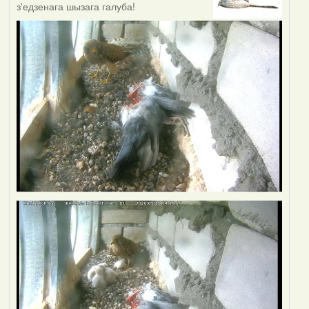
з'едзенага шызага галуба!