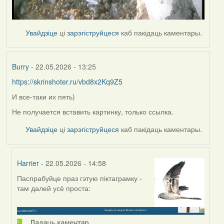
Увайдзіце
ці
зарэгіструйцеся
каб пакідаць каментары.
Burry
- 22.05.2026 - 13:25
https://skrinshoter.ru/vbd8x2Kq9Z5
И все-таки их пять)
Не получается вставить картинку, только ссылка.
Увайдзіце
ці
зарэгіструйцеся
каб пакідаць каментары.
Harrier
- 22.05.2026 - 14:58
Паспрабуйце праз гэтую піктаграмку -
In
там далей усё проста:
reply
to
by
Burry