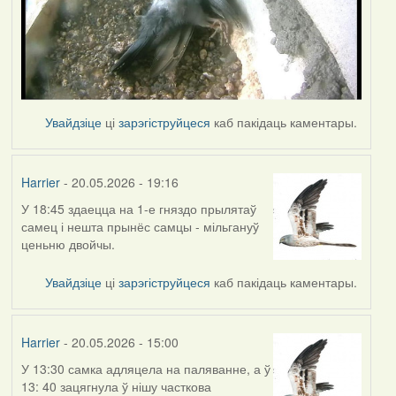
Увайдзіце
ці
зарэгіструйцеся
каб пакідаць каментары.
Harrier
- 20.05.2026 - 19:16
У 18:45 здаецца на 1-е гняздо прылятаў
самец і нешта прынёс самцы - мільгануў
ценьню двойчы.
Увайдзіце
ці
зарэгіструйцеся
каб пакідаць каментары.
Harrier
- 20.05.2026 - 15:00
У 13:30 самка адляцела на паляванне, а ў
13: 40 зацягнула ў нішу часткова