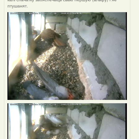
птушанят.