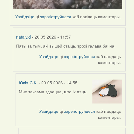
Увайдзіце
ці
зарэгіструйцеся
каб пакідаць каментары.
nataly.d
- 20.05.2026 - 11:57
Пяты за тым, які вышэй стаіць, трохі галава бачна
In
reply
Увайдзіце
ці
зарэгіструйцеся
каб пакідаць
to
каментары.
by
nataly.d
Юлія С.К.
- 20.05.2026 - 14:55
Мне таксама здаецца, што іх пяць.
In
reply
to
Увайдзіце
ці
зарэгіструйцеся
каб пакідаць
by
каментары.
nataly.d