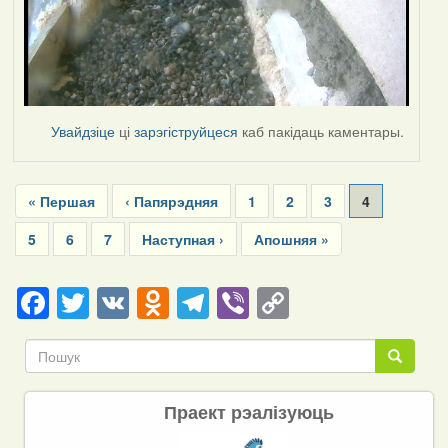
Увайдзіце
ці
зарэгіструйцеся
каб пакідаць каментары.
Pagination
First
« Першая
Previous
‹ Папярэдняя
Page
1
Page
2
Page
3
Current
4
page
page
page
Page
5
Page
6
Page
7
Next
Наступная ›
Last
Апошняя »
page
page
Facebook
Twitter
VK
Odnoklassniki
Telegram
Viber
Copy
Link
Пошук
Пошук
Праект рэалізуюць