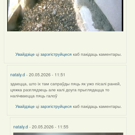
Увайдзіце
ці
зарэгіструйцеся
каб пакідаць каментары.
nataly.d
- 20.05.2026 - 11:51
здаецца, што іх там сапраўды пяць як ужо пісалі раней,
In
цяжка разглядзець але калі доуга прыглядацца то
reply
налічваецца пяць галоў
to
by
Увайдзіце
ці
зарэгіструйцеся
каб пакідаць каментары.
Harrier
nataly.d
- 20.05.2026 - 11:55