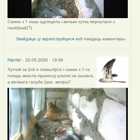
Самка з 1 нішы адляцела і вельмі хутка вярнулася з
палёўкай(?)
Увайдзіце
ці
зарэгіструйцеся
каб пакідаць каментары.
Harrier
- 20.05.2026 - 19:48
Хутчэй за ўсё я памыліўся і самка з 1-га
гнязда змагла прынесці рэшткі не шызага,
а вялікага галуба (рас. вяхірь)!