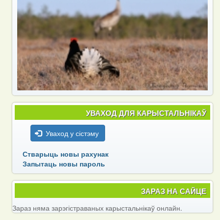
УВАХОД ДЛЯ КАРЫСТАЛЬНІКАЎ
Уваход у сістэму
Стварыць новы рахунак
Запытаць новы пароль
ЗАРАЗ НА САЙЦЕ
Зараз няма зарэгістраваных карыстальнікаў онлайн.