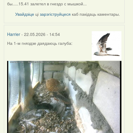
бы.....15.41 залетел в гнездо с мышкой...
Увайдзіце
ці
зарэгіструйцеся
каб пакідаць каментары.
Harrier
- 22.05.2026 - 14:54
На 1-м гняздзе даядаюць галуба: