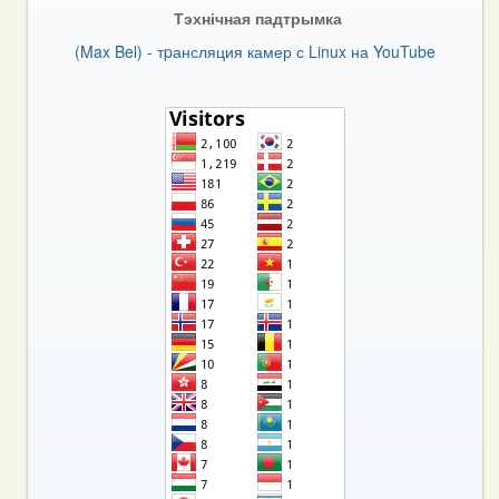
Тэхнічная падтрымка
(Max Bel) - тpансляция камер с Linux на YouTube