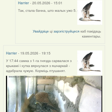
Harrier
- 20.05.2026 - 15:01
Так, стала бачна, што малых ужо 5.
In
reply
to
by
Увайдзіце
ці
зарэгіструйцеся
каб пакідаць
Юлія
каментары.
С.К.
Harrier
- 19.05.2026 - 19:15
У 17:44 самка з 1-га гнязда сарвалася з
крыкамі і хутка вярнулася з яшчаркай -
адабрала чужую. Корміць птушанят.