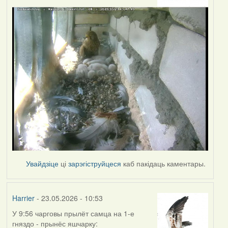
Увайдзіце
ці
зарэгіструйцеся
каб пакідаць каментары.
Harrier
- 23.05.2026 - 10:53
У 9:56 чарговы прылёт самца на 1-е
гняздо - прынёс яшчарку: