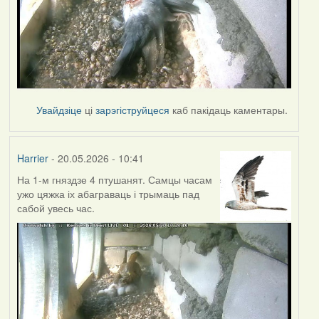
Увайдзіце
ці
зарэгіструйцеся
каб пакідаць каментары.
Harrier
- 20.05.2026 - 10:41
На 1-м гняздзе 4 птушанят. Самцы часам
ужо цяжка іх абаграваць і трымаць пад
сабой увесь час.