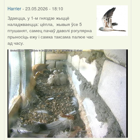
Harrier
- 23.05.2026 - 18:10
Здаецца, у 1-м гняздзе жыццё
наладжваецца: цёпла, жывыя ўсе 5
птушанят, самец пачаў даволі рэгулярна
прыносіць ежу і самка таксама палюе час
ад часу.