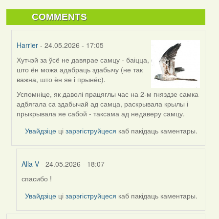
COMMENTS
Harrier
- 24.05.2026 - 17:05
Хутчэй за ўсё не давярае самцу - баіцца,
In
што ён можа адабраць здабычу (не так
reply
важна, што ён яе і прынёс).
to
by
Успомніце, як даволі працяглы час на 2-м гняздзе самка
Alla
адбягала са здабычай ад самца, раскрывала крылы і
V
прыкрывала яе сабой - таксама ад недаверу самцу.
Увайдзіце
ці
зарэгіструйцеся
каб пакідаць каментары.
Alla V
- 24.05.2026 - 18:07
спасибо !
In
reply
Увайдзіце
ці
зарэгіструйцеся
каб пакідаць каментары.
to
by