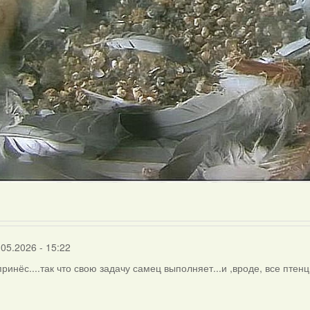
.05.2026 - 15:22
 принёс....так что свою задачу самец выполняет...и ,вроде, все пте