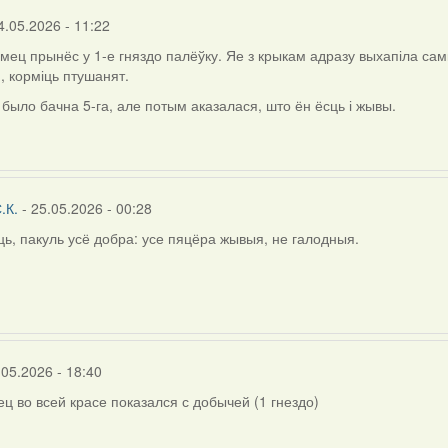
rier
4.05.2026 - 11:22
амец прынёс у 1-е гняздо палёўку. Яе з крыкам адразу выхапіла самк
, корміць птушанят.
 было бачна 5-га, але потым аказалася, што ён ёсць і жывы.
.К.
- 25.05.2026 - 00:28
ь, пакуль усё добра: усе пяцёра жывыя, не галодныя.
.05.2026 - 18:40
ец во всей красе показался с добычей (1 гнездо)