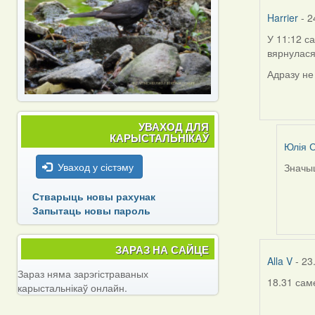
Har
Harrier
- 2
У 11:12 с
вярнулася
Адразу не
УВАХОД ДЛЯ
КАРЫСТАЛЬНІКАЎ
Юлія С
Уваход у сістэму
Значыц
In
reply
Стварыць новы рахунак
to
Запытаць новы пароль
by
Harrier
ЗАРАЗ НА САЙЦЕ
Alla V
- 23
Зараз няма зарэгістраваных
18.31 сам
карыстальнікаў онлайн.