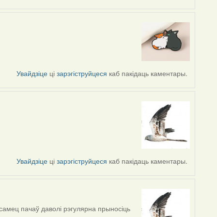
Увайдзіце
ці
зарэгіструйцеся
каб пакідаць каментары.
Увайдзіце
ці
зарэгіструйцеся
каб пакідаць каментары.
самец пачаў даволі рэгулярна прыносіць