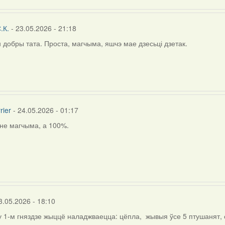
.К.
- 23.05.2026 - 21:18
н добры тата. Проста, магчыма, яшчэ мае дзесьці дзетак.
rier
- 24.05.2026 - 01:17
 не магчыма, а 100%.
ly
ія
.
3.05.2026 - 18:10
у 1-м гняздзе жыццё наладжваецца: цёпла, жывыя ўсе 5 птушанят, 