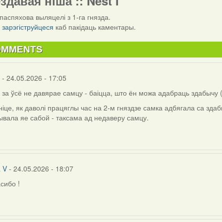
ездавая ніша :: Nest I
паспяхова выляцелі з 1-га гнязда.
і
зарэгіструйцеся
каб пакідаць каментары.
OMMENTS
- 24.05.2026 - 17:05
 за ўсё не давярае самцу - баіцца, што ён можа адабраць здабычу (
іце, як даволі працяглы час на 2-м гняздзе самка адбягала са зда
вала яе сабой - таксама ад недаверу самцу.
a V
- 24.05.2026 - 18:07
сибо !
ly