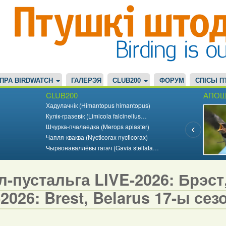
ПРА BIRDWATCH
ГАЛЕРЭЯ
CLUB200
ФОРУМ
СПІСЫ П
CLUB200
АПОШ
Хадулачнік (Himantopus himantopus)
Кулік-гразевік (Limicola falcinellus…
Шчурка-пчалаедка (Merops apiaster)
Чапля-кваква (Nycticorax nycticorax)
Чырвонаваллёвы гагач (Gavia stellata…
-пустальга LIVE-2026: Брэст,
2026: Brest, Belarus 17-ы сезо