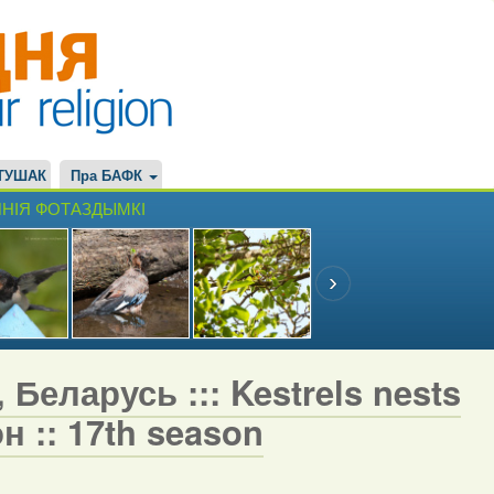
ТУШАК
Пра БАФК
НІЯ ФОТАЗДЫМКІ
 Беларусь ::: Kestrels nests
н :: 17th season