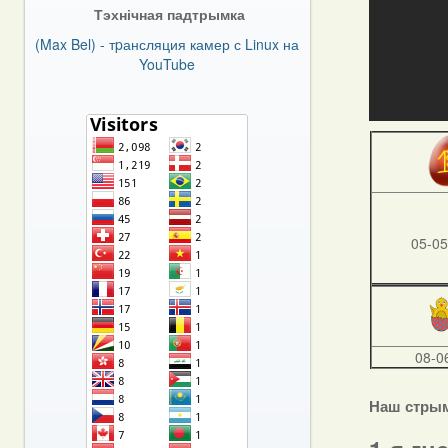
Тэхнічная падтрымка
(Max Bel) - тpансляция камер с Linux на
YouTube
05-05
08-0
Наш стры