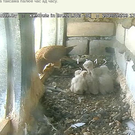
ка таксама палюе час ад часу.