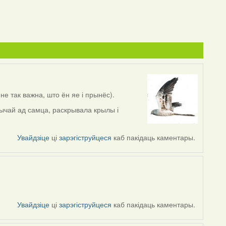
не так важна, што ён яе і прынёс).
бычай ад самца, раскрывала крылы і
Увайдзіце
ці
зарэгіструйцеся
каб пакідаць каментары.
Увайдзіце
ці
зарэгіструйцеся
каб пакідаць каментары.