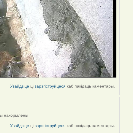
Увайдзіце
ці
зарэгіструйцеся
каб пакідаць каментары.
нцы накормлены
Увайдзіце
ці
зарэгіструйцеся
каб пакідаць каментары.