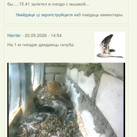
бы.....15.41 залетел в гнездо с мышкой...
Увайдзіце
ці
зарэгіструйцеся
каб пакідаць каментары.
Harrier
- 22.05.2026 - 14:54
На 1-м гняздзе даядаюць галуба: