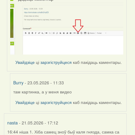
Увайдзіце
ці
зарэгіструйцеся
каб пакідаць каментары.
Burry
- 23.05.2026 - 11:33
там картинка, а у меня видео
In
reply
Увайдзіце
ці
зарэгіструйцеся
каб пакідаць каментары.
to
by
Harrier
nasta
- 21.05.2026 - 17:12
16:44 ніша 1. Хіба самец зноў быў каля гнязда, самка са