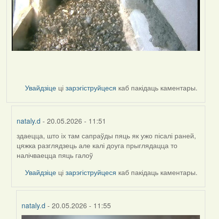
Увайдзіце
ці
зарэгіструйцеся
каб пакідаць каментары.
nataly.d
- 20.05.2026 - 11:51
здаецца, што іх там сапраўды пяць як ужо пісалі раней,
In
цяжка разглядзець але калі доуга прыглядацца то
reply
налічваецца пяць галоў
to
by
Увайдзіце
ці
зарэгіструйцеся
каб пакідаць каментары.
Harrier
nataly.d
- 20.05.2026 - 11:55