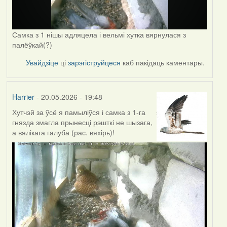
Самка з 1 нішы адляцела і вельмі хутка вярнулася з
палёўкай(?)
Увайдзіце
ці
зарэгіструйцеся
каб пакідаць каментары.
Harrier
- 20.05.2026 - 19:48
Хутчэй за ўсё я памыліўся і самка з 1-га
гнязда змагла прынесці рэшткі не шызага,
а вялікага галуба (рас. вяхірь)!