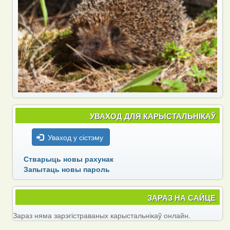
УВАХОД ДЛЯ КАРЫСТАЛЬНІКАЎ
Уваход у сістэму
Стварыць новы рахунак
Запытаць новы пароль
ЗАРАЗ НА САЙЦЕ
Зараз няма зарэгістраваных карыстальнікаў онлайн.