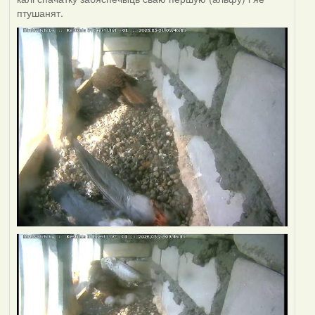
птушанят.