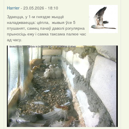
Harrier
- 23.05.2026 - 18:10
Здаецца, у 1-м гняздзе жыццё
наладжваецца: цёпла, жывыя ўсе 5
птушанят, самец пачаў даволі рэгулярна
прыносіць ежу і самка таксама палюе час
ад часу.