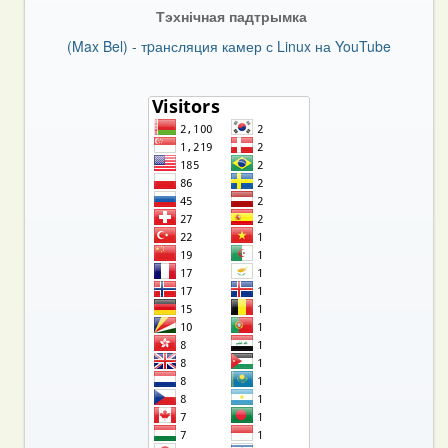
Тэхнічная падтрымка
(Max Bel) - тpансляция камер с Linux на YouTube