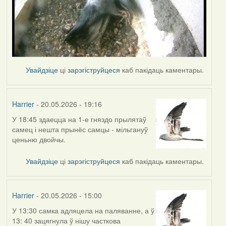
Увайдзіце
ці
зарэгіструйцеся
каб пакідаць каментары.
Harrier
- 20.05.2026 - 19:16
У 18:45 здаецца на 1-е гняздо прылятаў
самец і нешта прынёс самцы - мільгануў
ценьню двойчы.
Увайдзіце
ці
зарэгіструйцеся
каб пакідаць каментары.
Harrier
- 20.05.2026 - 15:00
У 13:30 самка адляцела на паляванне, а ў
13: 40 зацягнула ў нішу часткова