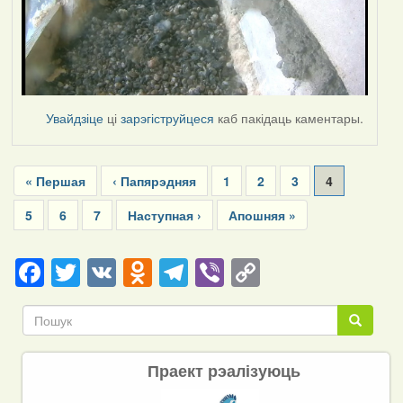
Увайдзіце
ці
зарэгіструйцеся
каб пакідаць каментары.
Pagination
First
« Першая
Previous
‹ Папярэдняя
Page
1
Page
2
Page
3
Current
4
page
page
page
Page
5
Page
6
Page
7
Next
Наступная ›
Last
Апошняя »
page
page
Facebook
Twitter
VK
Odnoklassniki
Telegram
Viber
Copy
Link
Пошук
Пошук
Праект рэалізуюць