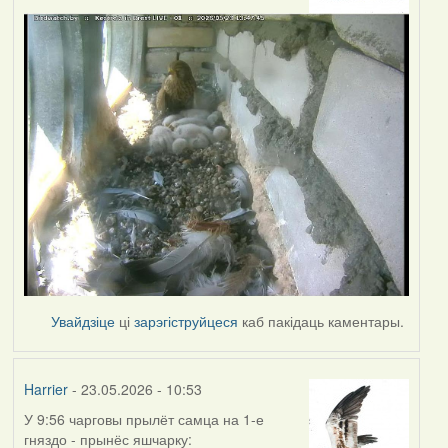
Увайдзіце
ці
зарэгіструйцеся
каб пакідаць каментары.
Harrier
- 23.05.2026 - 10:53
У 9:56 чарговы прылёт самца на 1-е
гняздо - прынёс яшчарку: