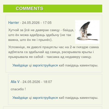
COMMENTS
Harrier
- 24.05.2026 - 17:05
Хутчэй за ўсё не давярае самцу - баіцца,
In
што ён можа адабраць здабычу (не так
reply
важна, што ён яе і прынёс).
to
by
Успомніце, як даволі працяглы час на 2-м гняздзе самка
Alla
адбягала са здабычай ад самца, раскрывала крылы і
V
прыкрывала яе сабой - таксама ад недаверу самцу.
Увайдзіце
ці
зарэгіструйцеся
каб пакідаць каментары.
Alla V
- 24.05.2026 - 18:07
спасибо !
In
reply
Увайдзіце
ці
зарэгіструйцеся
каб пакідаць каментары.
to
by