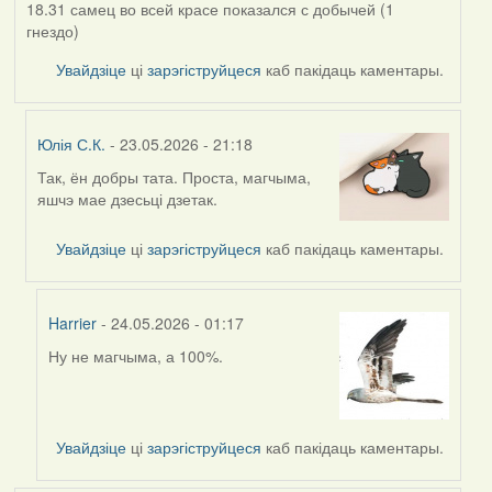
18.31 самец во всей красе показался с добычей (1
гнездо)
Увайдзіце
ці
зарэгіструйцеся
каб пакідаць каментары.
Юлія С.К.
- 23.05.2026 - 21:18
Так, ён добры тата. Проста, магчыма,
In
яшчэ мае дзесьці дзетак.
reply
to
Увайдзіце
ці
зарэгіструйцеся
каб пакідаць каментары.
by
Alla
V
Harrier
- 24.05.2026 - 01:17
Ну не магчыма, а 100%.
In
reply
to
by
Увайдзіце
ці
зарэгіструйцеся
каб пакідаць каментары.
Юлія
С.К.