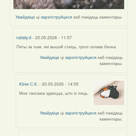
Увайдзіце
ці
зарэгіструйцеся
каб пакідаць каментары.
nataly.d
- 20.05.2026 - 11:57
Пяты за тым, які вышэй стаіць, трохі галава бачна
In
reply
Увайдзіце
ці
зарэгіструйцеся
каб пакідаць
to
каментары.
by
nataly.d
Юлія С.К.
- 20.05.2026 - 14:55
Мне таксама здаецца, што іх пяць.
In
reply
to
Увайдзіце
ці
зарэгіструйцеся
каб пакідаць
by
каментары.
nataly.d