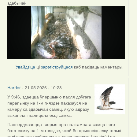
здабычай
Увайдзіце
ці
зарэгіструйцеся
каб пакідаць каментары.
Harrier
- 21.05.2026 - 10:28
У 9:46, здаецца ўпершыню пасля доўгага
перапынку на 1-м гняздзе паказаўся на
камеру са здабычай самец, якую адразу
выхапіла і паляцела есці самка.
Пацверджваецца тэорыя пра палігамнага самца і яго
бэта-самку на 1-м гняздзе, якой ён прыносіць ежу толькі
калі спачатку забяспечыць сваю першую (альфу) і яе