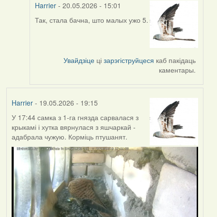
Harrier
- 20.05.2026 - 15:01
Так, стала бачна, што малых ужо 5.
In
reply
to
by
Увайдзіце
ці
зарэгіструйцеся
каб пакідаць
Юлія
каментары.
С.К.
Harrier
- 19.05.2026 - 19:15
У 17:44 самка з 1-га гнязда сарвалася з
крыкамі і хутка вярнулася з яшчаркай -
адабрала чужую. Корміць птушанят.