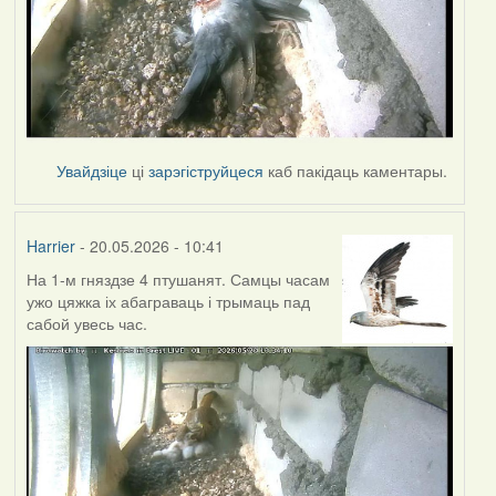
Увайдзіце
ці
зарэгіструйцеся
каб пакідаць каментары.
Harrier
- 20.05.2026 - 10:41
На 1-м гняздзе 4 птушанят. Самцы часам
ужо цяжка іх абаграваць і трымаць пад
сабой увесь час.