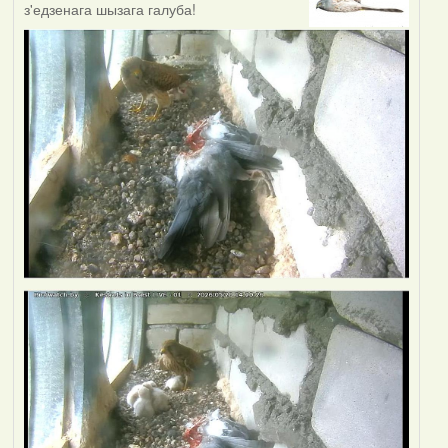
з'едзенага шызага галуба!