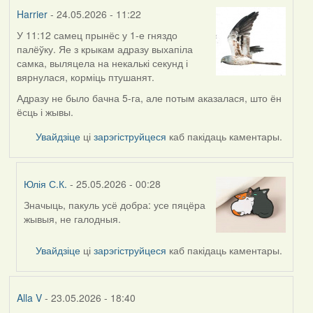
Harrier
Harrier
- 24.05.2026 - 11:22
У 11:12 самец прынёс у 1-е гняздо
палёўку. Яе з крыкам адразу выхапіла
самка, выляцела на некалькі секунд і
вярнулася, корміць птушанят.
Адразу не было бачна 5-га, але потым аказалася, што ён
ёсць і жывы.
Увайдзіце
ці
зарэгіструйцеся
каб пакідаць каментары.
Юлія С.К.
- 25.05.2026 - 00:28
Значыць, пакуль усё добра: усе пяцёра
In
жывыя, не галодныя.
reply
to
Увайдзіце
ці
зарэгіструйцеся
каб пакідаць каментары.
by
Harrier
Alla V
- 23.05.2026 - 18:40