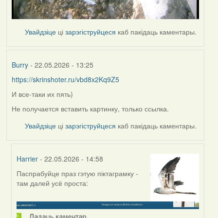
Увайдзіце
ці
зарэгіструйцеся
каб пакідаць каментары.
Burry
- 22.05.2026 - 13:25
https://skrinshoter.ru/vbd8x2Kq9Z5
И все-таки их пять)
Не получается вставить картинку, только ссылка.
Увайдзіце
ці
зарэгіструйцеся
каб пакідаць каментары.
Harrier
- 22.05.2026 - 14:58
Паспрабуйце праз гэтую піктаграмку -
In
там далей усё проста:
reply
to
by
Burry