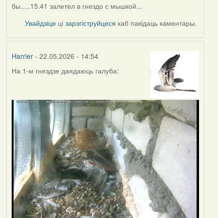
бы.....15.41 залетел в гнездо с мышкой...
Увайдзіце
ці
зарэгіструйцеся
каб пакідаць каментары.
Harrier
- 22.05.2026 - 14:54
На 1-м гняздзе даядаюць галуба: