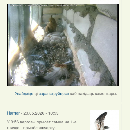
Увайдзіце
ці
зарэгіструйцеся
каб пакідаць каментары.
Harrier
- 23.05.2026 - 10:53
У 9:56 чарговы прылёт самца на 1-е
гняздо - прынёс яшчарку: