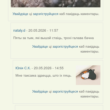
Увайдзіце
ці
зарэгіструйцеся
каб пакідаць каментары.
nataly.d
- 20.05.2026 - 11:57
Пяты за тым, які вышэй стаіць, трохі галава бачна
In
reply
Увайдзіце
ці
зарэгіструйцеся
каб пакідаць
to
каментары.
by
nataly.d
Юлія С.К.
- 20.05.2026 - 14:55
Мне таксама здаецца, што іх пяць.
In
reply
to
Увайдзіце
ці
зарэгіструйцеся
каб пакідаць
by
каментары.
nataly.d