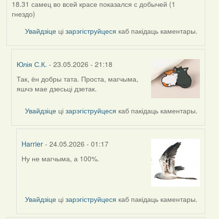
18.31 самец во всей красе показался с добычей (1
гнездо)
Увайдзіце
ці
зарэгіструйцеся
каб пакідаць каментары.
Юлія С.К.
- 23.05.2026 - 21:18
Так, ён добры тата. Проста, магчыма,
In
яшчэ мае дзесьці дзетак.
reply
to
Увайдзіце
ці
зарэгіструйцеся
каб пакідаць каментары.
by
Alla
V
Harrier
- 24.05.2026 - 01:17
Ну не магчыма, а 100%.
In
reply
to
by
Увайдзіце
ці
зарэгіструйцеся
каб пакідаць каментары.
Юлія
С.К.