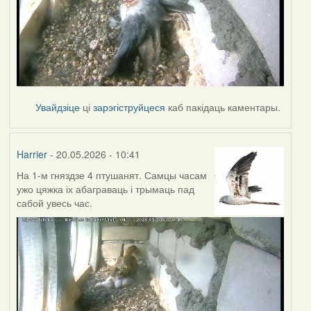
Увайдзіце
ці
зарэгіструйцеся
каб пакідаць каментары.
Harrier
- 20.05.2026 - 10:41
На 1-м гняздзе 4 птушанят. Самцы часам
ужо цяжка іх абаграваць і трымаць пад
сабой увесь час.