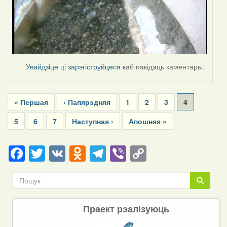
Увайдзіце
ці
зарэгіструйцеся
каб пакідаць каментары.
Pagination
First
« Першая
Previous
‹ Папярэдняя
Page
1
Page
2
Page
3
Current
4
page
page
page
Page
5
Page
6
Page
7
Next
Наступная ›
Last
Апошняя »
page
page
Facebook
Twitter
VK
Odnoklassniki
Telegram
Viber
Copy
Link
Пошук
Пошук
Праект рэалізуюць