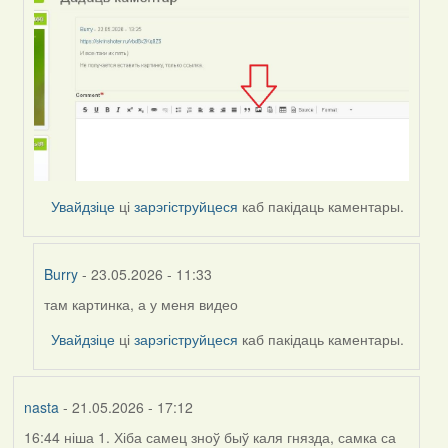
Увайдзіце
ці
зарэгіструйцеся
каб пакідаць каментары.
Burry
- 23.05.2026 - 11:33
там картинка, а у меня видео
In
reply
Увайдзіце
ці
зарэгіструйцеся
каб пакідаць каментары.
to
by
Harrier
nasta
- 21.05.2026 - 17:12
16:44 ніша 1. Хіба самец зноў быў каля гнязда, самка са