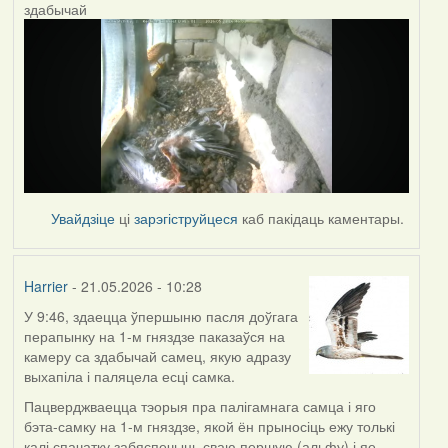
здабычай
Увайдзіце
ці
зарэгіструйцеся
каб пакідаць каментары.
Harrier
- 21.05.2026 - 10:28
У 9:46, здаецца ўпершыню пасля доўгага
перапынку на 1-м гняздзе паказаўся на
камеру са здабычай самец, якую адразу
выхапіла і паляцела есці самка.
Пацверджваецца тэорыя пра палігамнага самца і яго
бэта-самку на 1-м гняздзе, якой ён прыносіць ежу толькі
калі спачатку забяспечыць сваю першую (альфу) і яе