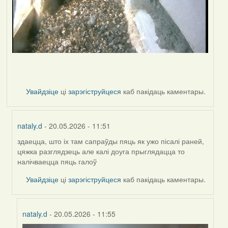
Увайдзіце
ці
зарэгіструйцеся
каб пакідаць каментары.
nataly.d
- 20.05.2026 - 11:51
здаецца, што іх там сапраўды пяць як ужо пісалі раней,
In
цяжка разглядзець але калі доуга прыглядацца то
reply
налічваецца пяць галоў
to
by
Увайдзіце
ці
зарэгіструйцеся
каб пакідаць каментары.
Harrier
nataly.d
- 20.05.2026 - 11:55