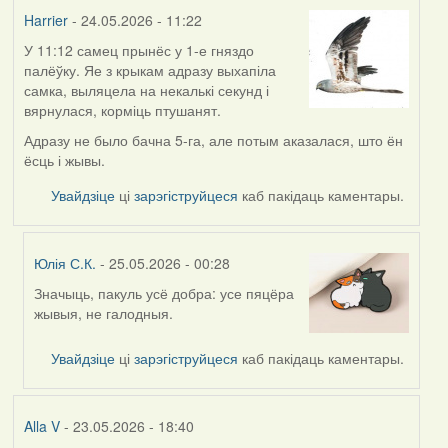
Harrier
Harrier
- 24.05.2026 - 11:22
У 11:12 самец прынёс у 1-е гняздо
палёўку. Яе з крыкам адразу выхапіла
самка, выляцела на некалькі секунд і
вярнулася, корміць птушанят.
Адразу не было бачна 5-га, але потым аказалася, што ён
ёсць і жывы.
Увайдзіце
ці
зарэгіструйцеся
каб пакідаць каментары.
Юлія С.К.
- 25.05.2026 - 00:28
Значыць, пакуль усё добра: усе пяцёра
In
жывыя, не галодныя.
reply
to
Увайдзіце
ці
зарэгіструйцеся
каб пакідаць каментары.
by
Harrier
Alla V
- 23.05.2026 - 18:40