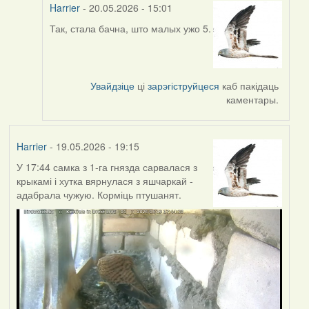
Harrier
- 20.05.2026 - 15:01
Так, стала бачна, што малых ужо 5.
In
reply
to
by
Увайдзіце
ці
зарэгіструйцеся
каб пакідаць
Юлія
каментары.
С.К.
Harrier
- 19.05.2026 - 19:15
У 17:44 самка з 1-га гнязда сарвалася з
крыкамі і хутка вярнулася з яшчаркай -
адабрала чужую. Корміць птушанят.