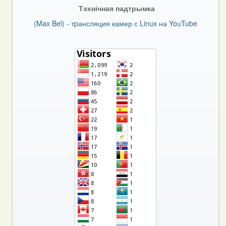
Тэхнічная падтрымка
(Max Bel) - тpансляция камер с Linux на YouTube