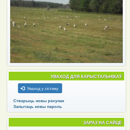
УВАХОД ДЛЯ КАРЫСТАЛЬНІКАЎ
Уваход у сістэму
Стварыць новы рахунак
Запытаць новы пароль
ЗАРАЗ НА САЙЦЕ