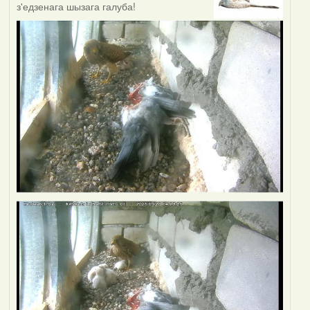
з'едзенага шызага галуба!