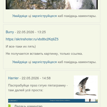
Увайдзіце
ці
зарэгіструйцеся
каб пакідаць каментары.
Burry
- 22.05.2026 - 13:25
https://skrinshoter.ru/vbd8x2Kq9Z5
И все-таки их пять)
Не получается вставить картинку, только ссылка.
Увайдзіце
ці
зарэгіструйцеся
каб пакідаць каментары.
Harrier
- 22.05.2026 - 14:58
Паспрабуйце праз гэтую піктаграмку -
In
там далей усё проста:
reply
to
by
Burry