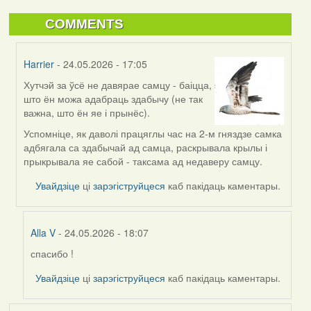
COMMENTS
Harrier
- 24.05.2026 - 17:05
Хутчэй за ўсё не давярае самцу - баіцца,
In
што ён можа адабраць здабычу (не так
reply
важна, што ён яе і прынёс).
to
by
Успомніце, як даволі працяглы час на 2-м гняздзе самка
Alla
адбягала са здабычай ад самца, раскрывала крылы і
V
прыкрывала яе сабой - таксама ад недаверу самцу.
Увайдзіце
ці
зарэгіструйцеся
каб пакідаць каментары.
Alla V
- 24.05.2026 - 18:07
спасибо !
In
reply
Увайдзіце
ці
зарэгіструйцеся
каб пакідаць каментары.
to
by