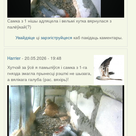
Самка з 1 нішы адляцела і вельмі хутка вярнулася з
палёўкай(?)
Увайдзіце
ці
зарэгіструйцеся
каб пакідаць каментары.
Harrier
- 20.05.2026 - 19:48
Хутчэй за ўсё я памыліўся і самка з 1-га
гнязда змагла прынесці рэшткі не шызага,
а вялікага галуба (рас. вяхірь)!