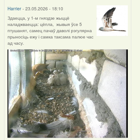
Harrier
- 23.05.2026 - 18:10
Здаецца, у 1-м гняздзе жыццё
наладжваецца: цёпла, жывыя ўсе 5
птушанят, самец пачаў даволі рэгулярна
прыносіць ежу і самка таксама палюе час
ад часу.