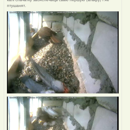
птушанят.