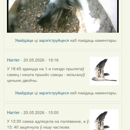
Увайдзіце
ці
зарэгіструйцеся
каб пакідаць каментары.
Harrier
- 20.05.2026 - 19:16
У 18:45 здаецца на 1-е гняздо прылятаў
самец і нешта прынёс самцы - мільгануў
ценьню двойчы.
Увайдзіце
ці
зарэгіструйцеся
каб пакідаць каментары.
Harrier
- 20.05.2026 - 15:00
У 13:30 самка адляцела на паляванне, а ў
13: 40 зацягнула ў нішу часткова