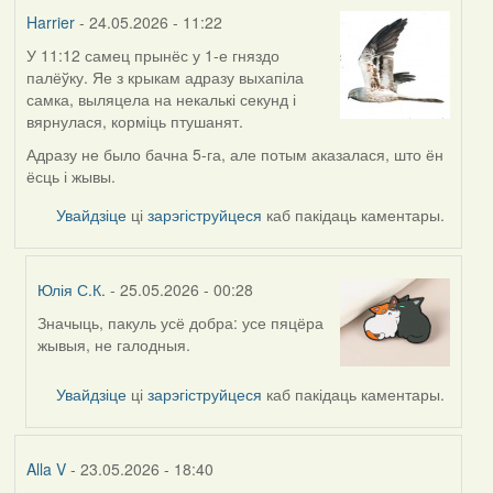
Harrier
Harrier
- 24.05.2026 - 11:22
У 11:12 самец прынёс у 1-е гняздо
палёўку. Яе з крыкам адразу выхапіла
самка, выляцела на некалькі секунд і
вярнулася, корміць птушанят.
Адразу не было бачна 5-га, але потым аказалася, што ён
ёсць і жывы.
Увайдзіце
ці
зарэгіструйцеся
каб пакідаць каментары.
Юлія С.К.
- 25.05.2026 - 00:28
Значыць, пакуль усё добра: усе пяцёра
In
жывыя, не галодныя.
reply
to
Увайдзіце
ці
зарэгіструйцеся
каб пакідаць каментары.
by
Harrier
Alla V
- 23.05.2026 - 18:40