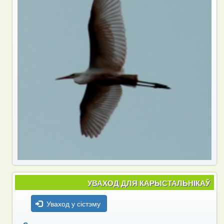
УВАХОД ДЛЯ КАРЫСТАЛЬНІКАЎ
Уваход у сістэму