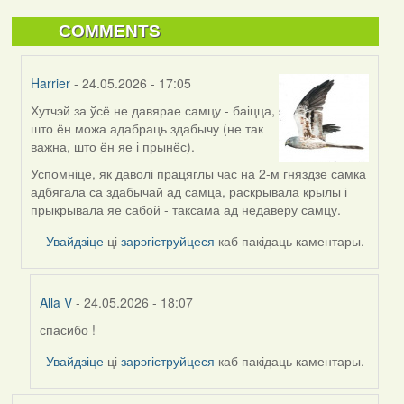
COMMENTS
Harrier
- 24.05.2026 - 17:05
Хутчэй за ўсё не давярае самцу - баіцца,
In
што ён можа адабраць здабычу (не так
reply
важна, што ён яе і прынёс).
to
by
Успомніце, як даволі працяглы час на 2-м гняздзе самка
Alla
адбягала са здабычай ад самца, раскрывала крылы і
V
прыкрывала яе сабой - таксама ад недаверу самцу.
Увайдзіце
ці
зарэгіструйцеся
каб пакідаць каментары.
Alla V
- 24.05.2026 - 18:07
спасибо !
In
reply
Увайдзіце
ці
зарэгіструйцеся
каб пакідаць каментары.
to
by