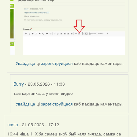
Увайдзіце
ці
зарэгіструйцеся
каб пакідаць каментары.
Burry
- 23.05.2026 - 11:33
там картинка, а у меня видео
In
reply
Увайдзіце
ці
зарэгіструйцеся
каб пакідаць каментары.
to
by
Harrier
nasta
- 21.05.2026 - 17:12
16:44 ніша 1. Хіба самец зноў быў каля гнязда, самка са