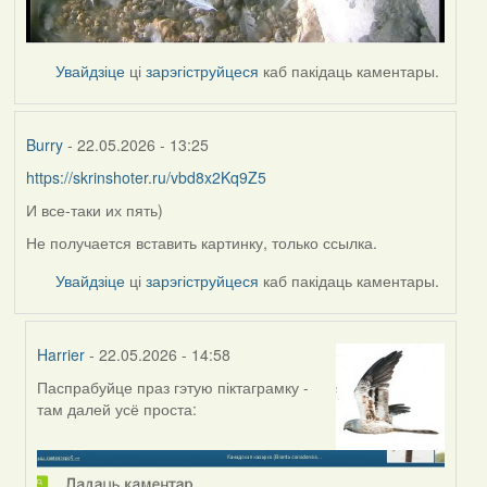
Увайдзіце
ці
зарэгіструйцеся
каб пакідаць каментары.
Burry
- 22.05.2026 - 13:25
https://skrinshoter.ru/vbd8x2Kq9Z5
И все-таки их пять)
Не получается вставить картинку, только ссылка.
Увайдзіце
ці
зарэгіструйцеся
каб пакідаць каментары.
Harrier
- 22.05.2026 - 14:58
Паспрабуйце праз гэтую піктаграмку -
In
там далей усё проста:
reply
to
by
Burry