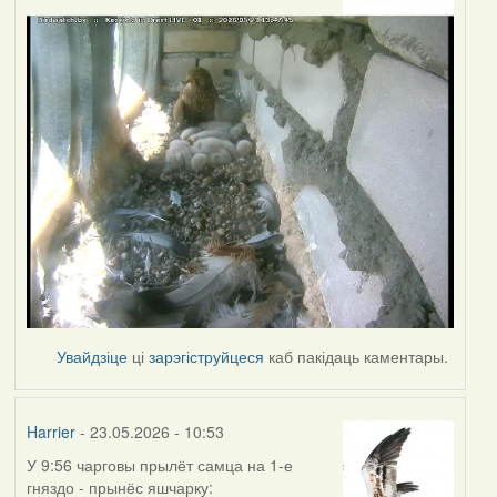
Увайдзіце
ці
зарэгіструйцеся
каб пакідаць каментары.
Harrier
- 23.05.2026 - 10:53
У 9:56 чарговы прылёт самца на 1-е
гняздо - прынёс яшчарку: