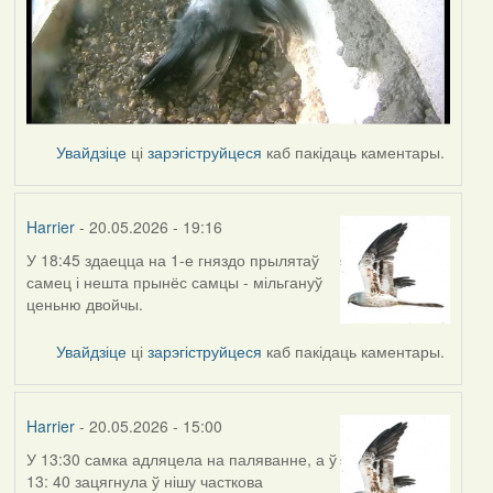
Увайдзіце
ці
зарэгіструйцеся
каб пакідаць каментары.
Harrier
- 20.05.2026 - 19:16
У 18:45 здаецца на 1-е гняздо прылятаў
самец і нешта прынёс самцы - мільгануў
ценьню двойчы.
Увайдзіце
ці
зарэгіструйцеся
каб пакідаць каментары.
Harrier
- 20.05.2026 - 15:00
У 13:30 самка адляцела на паляванне, а ў
13: 40 зацягнула ў нішу часткова