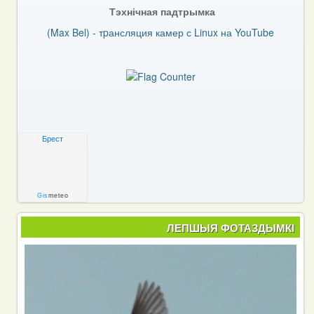
Тэхнічная падтрымка
(Max Bel) - тpансляция камер с Linux на YouTube
Брест
Gis
meteo
ЛЕПШЫЯ ФОТАЗДЫМКІ