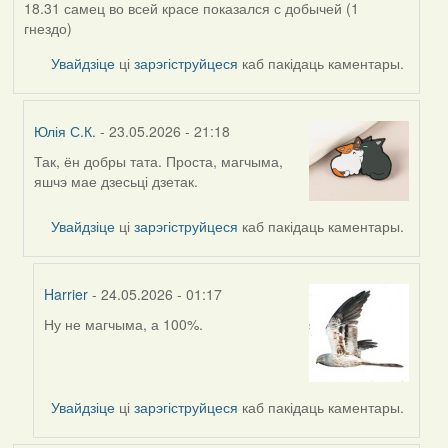
18.31 самец во всей красе показался с добычей (1
гнездо)
Увайдзіце
ці
зарэгіструйцеся
каб пакідаць каментары.
Юлія С.К.
- 23.05.2026 - 21:18
Так, ён добры тата. Проста, магчыма,
In
яшчэ мае дзесьці дзетак.
reply
to
Увайдзіце
ці
зарэгіструйцеся
каб пакідаць каментары.
by
Alla
V
Harrier
- 24.05.2026 - 01:17
Ну не магчыма, а 100%.
In
reply
to
by
Увайдзіце
ці
зарэгіструйцеся
каб пакідаць каментары.
Юлія
С.К.