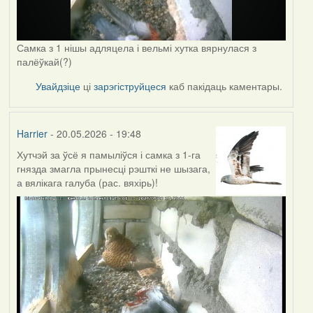
Самка з 1 нішы адляцела і вельмі хутка вярнулася з
палёўкай(?)
Увайдзіце
ці
зарэгіструйцеся
каб пакідаць каментары.
Harrier
- 20.05.2026 - 19:48
Хутчэй за ўсё я памыліўся і самка з 1-га
гнязда змагла прынесці рэшткі не шызага,
а вялікага галуба (рас. вяхірь)!