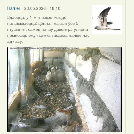
Harrier
- 23.05.2026 - 18:10
Здаецца, у 1-м гняздзе жыццё
наладжваецца: цёпла, жывыя ўсе 5
птушанят, самец пачаў даволі рэгулярна
прыносіць ежу і самка таксама палюе час
ад часу.