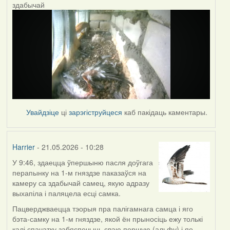
здабычай
Увайдзіце
ці
зарэгіструйцеся
каб пакідаць каментары.
Harrier
- 21.05.2026 - 10:28
У 9:46, здаецца ўпершыню пасля доўгага
перапынку на 1-м гняздзе паказаўся на
камеру са здабычай самец, якую адразу
выхапіла і паляцела есці самка.
Пацверджваецца тэорыя пра палігамнага самца і яго
бэта-самку на 1-м гняздзе, якой ён прыносіць ежу толькі
калі спачатку забяспечыць сваю першую (альфу) і яе