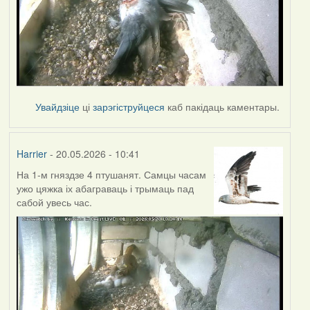
Увайдзіце
ці
зарэгіструйцеся
каб пакідаць каментары.
Harrier
- 20.05.2026 - 10:41
На 1-м гняздзе 4 птушанят. Самцы часам
ужо цяжка іх абаграваць і трымаць пад
сабой увесь час.