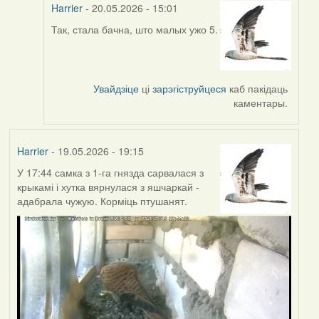
Harrier
- 20.05.2026 - 15:01
Так, стала бачна, што малых ужо 5.
In
reply
to
by
Увайдзіце
ці
зарэгіструйцеся
каб пакідаць
Юлія
каментары.
С.К.
Harrier
- 19.05.2026 - 19:15
У 17:44 самка з 1-га гнязда сарвалася з
крыкамі і хутка вярнулася з яшчаркай -
адабрала чужую. Корміць птушанят.