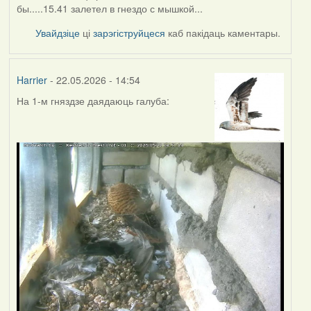
бы.....15.41 залетел в гнездо с мышкой...
Увайдзіце
ці
зарэгіструйцеся
каб пакідаць каментары.
Harrier
- 22.05.2026 - 14:54
На 1-м гняздзе даядаюць галуба: