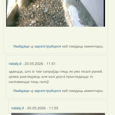
Увайдзіце
ці
зарэгіструйцеся
каб пакідаць каментары.
nataly.d
- 20.05.2026 - 11:51
здаецца, што іх там сапраўды пяць як ужо пісалі раней,
In
цяжка разглядзець але калі доуга прыглядацца то
reply
налічваецца пяць галоў
to
by
Увайдзіце
ці
зарэгіструйцеся
каб пакідаць каментары.
Harrier
nataly.d
- 20.05.2026 - 11:55