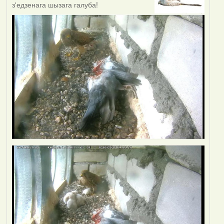
з'едзенага шызага галуба!