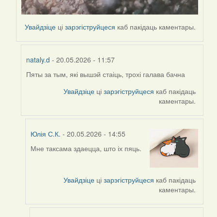
Увайдзіце
ці
зарэгіструйцеся
каб пакідаць каментары.
nataly.d
- 20.05.2026 - 11:57
Пяты за тым, які вышэй стаіць, трохі галава бачна
In
reply
Увайдзіце
ці
зарэгіструйцеся
каб пакідаць
to
каментары.
by
nataly.d
Юлія С.К.
- 20.05.2026 - 14:55
Мне таксама здаецца, што іх пяць.
In
reply
to
Увайдзіце
ці
зарэгіструйцеся
каб пакідаць
by
каментары.
nataly.d