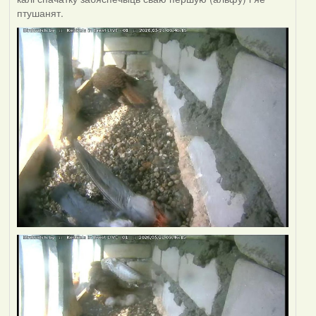
птушанят.