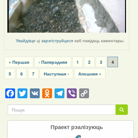
Увайдзіце
ці
зарэгіструйцеся
каб пакідаць каментары.
Pagination
First
« Першая
Previous
‹ Папярэдняя
Page
1
Page
2
Page
3
Current
4
page
page
page
Page
5
Page
6
Page
7
Next
Наступная ›
Last
Апошняя »
page
page
Facebook
Twitter
VK
Odnoklassniki
Telegram
Viber
Copy
Link
Пошук
Пошук
Праект рэалізуюць