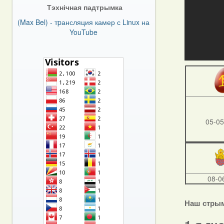
Тэхнічная падтрымка
(Max Bel) - тpансляция камер с Linux на
YouTube
05-05
08-0
Наш стры