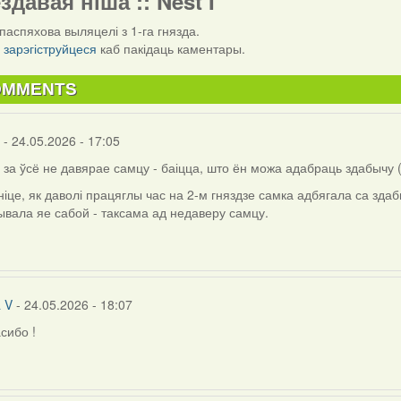
ездавая ніша :: Nest I
паспяхова выляцелі з 1-га гнязда.
і
зарэгіструйцеся
каб пакідаць каментары.
OMMENTS
- 24.05.2026 - 17:05
 за ўсё не давярае самцу - баіцца, што ён можа адабраць здабычу (
іце, як даволі працяглы час на 2-м гняздзе самка адбягала са зда
вала яе сабой - таксама ад недаверу самцу.
a V
- 24.05.2026 - 18:07
сибо !
ly