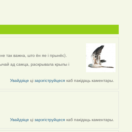
не так важна, што ён яе і прынёс).
бычай ад самца, раскрывала крылы і
Увайдзіце
ці
зарэгіструйцеся
каб пакідаць каментары.
Увайдзіце
ці
зарэгіструйцеся
каб пакідаць каментары.