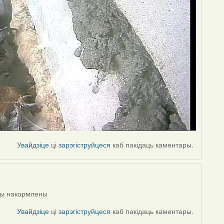
Увайдзіце
ці
зарэгіструйцеся
каб пакідаць каментары.
нцы накормлены
Увайдзіце
ці
зарэгіструйцеся
каб пакідаць каментары.