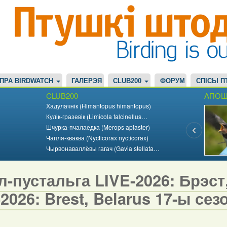
ПРА BIRDWATCH
ГАЛЕРЭЯ
CLUB200
ФОРУМ
СПІСЫ П
CLUB200
АПОШ
Хадулачнік (Himantopus himantopus)
Кулік-гразевік (Limicola falcinellus…
Шчурка-пчалаедка (Merops apiaster)
Чапля-кваква (Nycticorax nycticorax)
Чырвонаваллёвы гагач (Gavia stellata…
-пустальга LIVE-2026: Брэст,
2026: Brest, Belarus 17-ы сезо