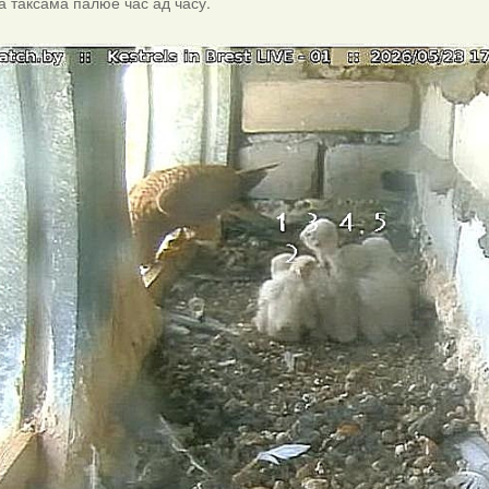
ка таксама палюе час ад часу.