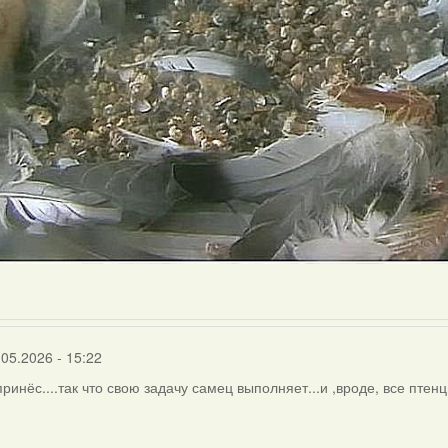
.05.2026 - 15:22
 принёс....так что свою задачу самец выполняет...и ,вроде, все пте