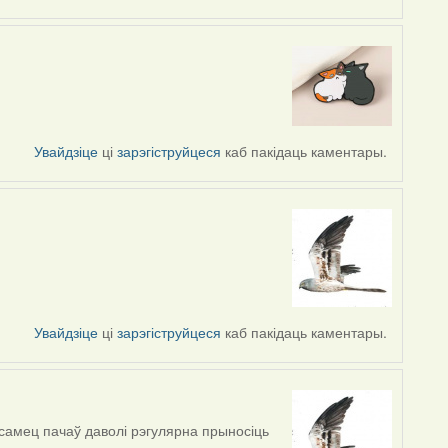
Увайдзіце
ці
зарэгіструйцеся
каб пакідаць каментары.
Увайдзіце
ці
зарэгіструйцеся
каб пакідаць каментары.
самец пачаў даволі рэгулярна прыносіць