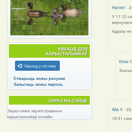
Har
Harrier
- 2
У 11:12 с
вярнулася
Адразу не
УВАХОД ДЛЯ
КАРЫСТАЛЬНІКАЎ
Юлія С
Уваход у сістэму
Значыц
In
Стварыць новы рахунак
reply
Запытаць новы пароль
to
by
Harrier
ЗАРАЗ НА САЙЦЕ
Alla V
- 23
Зараз няма зарэгістраваных
карыстальнікаў онлайн.
18.31 сам