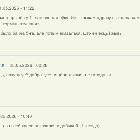
rier
4.05.2026 - 11:22
амец прынёс у 1-е гняздо палёўку. Яе з крыкам адразу выхапіла самк
, корміць птушанят.
 было бачна 5-га, але потым аказалася, што ён ёсць і жывы.
.К.
- 25.05.2026 - 00:28
ь, пакуль усё добра: усе пяцёра жывыя, не галодныя.
.05.2026 - 18:40
ец во всей красе показался с добычей (1 гнездо)