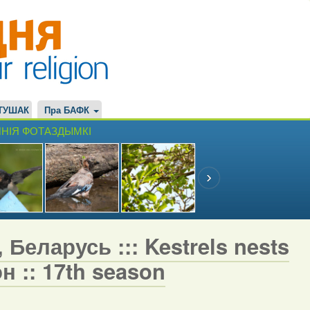
ТУШАК
Пра БАФК
НІЯ ФОТАЗДЫМКІ
 Беларусь ::: Kestrels nests
н :: 17th season