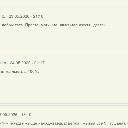
.К.
- 23.05.2026 - 21:18
н добры тата. Проста, магчыма, яшчэ мае дзесьці дзетак.
rier
- 24.05.2026 - 01:17
 не магчыма, а 100%.
ly
ія
.
3.05.2026 - 18:10
у 1-м гняздзе жыццё наладжваецца: цёпла, жывыя ўсе 5 птушанят, 