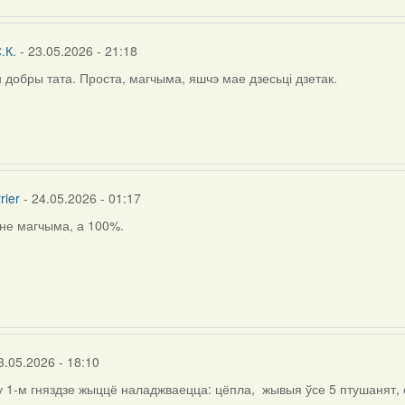
.К.
- 23.05.2026 - 21:18
н добры тата. Проста, магчыма, яшчэ мае дзесьці дзетак.
rier
- 24.05.2026 - 01:17
 не магчыма, а 100%.
ly
ія
.
3.05.2026 - 18:10
у 1-м гняздзе жыццё наладжваецца: цёпла, жывыя ўсе 5 птушанят, 