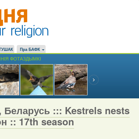
ТУШАК
Пра БАФК
НІЯ ФОТАЗДЫМКІ
 Беларусь ::: Kestrels nests
н :: 17th season