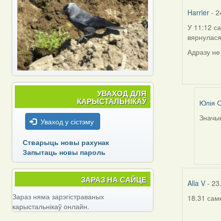
Har
Harrier
- 2
У 11:12 с
вярнулася
Адразу не
УВАХОД ДЛЯ
КАРЫСТАЛЬНІКАЎ
Юлія С
Значыц
Уваход у сістэму
In
reply
Стварыць новы рахунак
to
Запытаць новы пароль
by
Harrier
ЗАРАЗ НА САЙЦЕ
Alla V
- 23
Зараз няма зарэгістраваных
18.31 сам
карыстальнікаў онлайн.