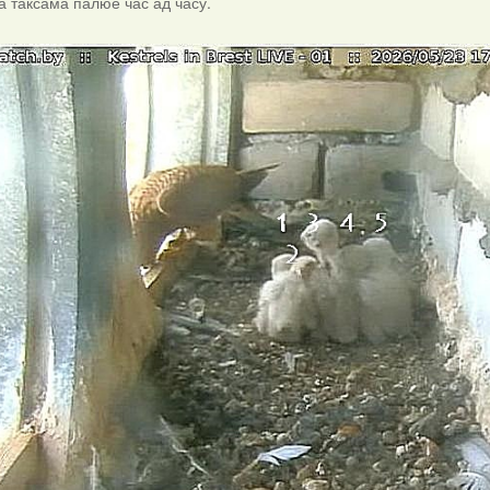
ка таксама палюе час ад часу.