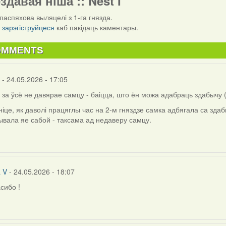
ездавая ніша :: Nest I
паспяхова выляцелі з 1-га гнязда.
і
зарэгіструйцеся
каб пакідаць каментары.
OMMENTS
- 24.05.2026 - 17:05
 за ўсё не давярае самцу - баіцца, што ён можа адабраць здабычу (
іце, як даволі працяглы час на 2-м гняздзе самка адбягала са зда
вала яе сабой - таксама ад недаверу самцу.
a V
- 24.05.2026 - 18:07
сибо !
ly