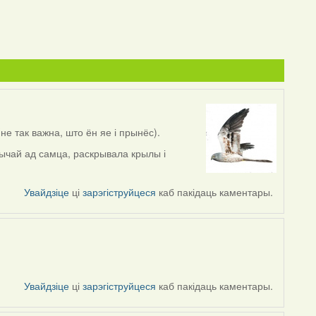
не так важна, што ён яе і прынёс).
бычай ад самца, раскрывала крылы і
Увайдзіце
ці
зарэгіструйцеся
каб пакідаць каментары.
Увайдзіце
ці
зарэгіструйцеся
каб пакідаць каментары.