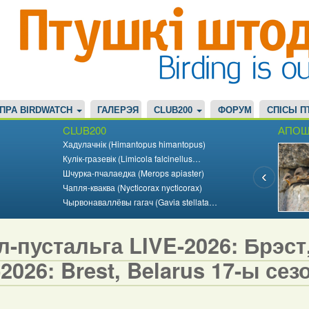
ПРА BIRDWATCH
ГАЛЕРЭЯ
CLUB200
ФОРУМ
СПІСЫ П
CLUB200
АПОШ
Хадулачнік (Himantopus himantopus)
Кулік-гразевік (Limicola falcinellus…
Шчурка-пчалаедка (Merops apiaster)
Чапля-кваква (Nycticorax nycticorax)
Чырвонаваллёвы гагач (Gavia stellata…
-пустальга LIVE-2026: Брэст,
2026: Brest, Belarus 17-ы сезо