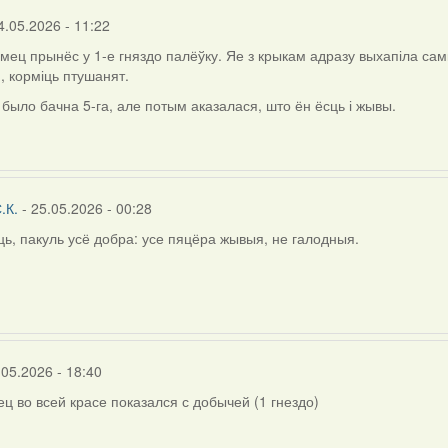
rier
4.05.2026 - 11:22
амец прынёс у 1-е гняздо палёўку. Яе з крыкам адразу выхапіла самк
, корміць птушанят.
 было бачна 5-га, але потым аказалася, што ён ёсць і жывы.
.К.
- 25.05.2026 - 00:28
ь, пакуль усё добра: усе пяцёра жывыя, не галодныя.
.05.2026 - 18:40
ец во всей красе показался с добычей (1 гнездо)