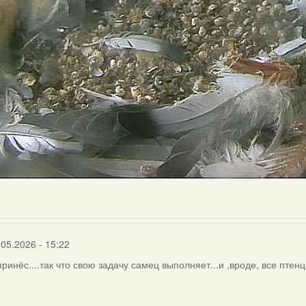
.05.2026 - 15:22
 принёс....так что свою задачу самец выполняет...и ,вроде, все пте