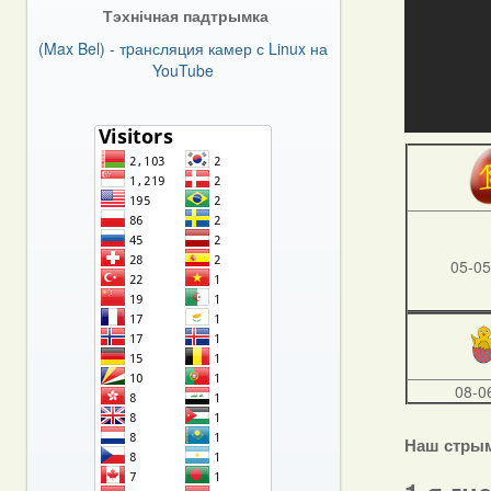
Тэхнічная падтрымка
(Max Bel) - тpансляция камер с Linux на
YouTube
05-05
08-0
Наш стры