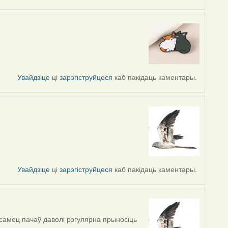
Увайдзіце
ці
зарэгіструйцеся
каб пакідаць каментары.
Увайдзіце
ці
зарэгіструйцеся
каб пакідаць каментары.
самец пачаў даволі рэгулярна прыносіць