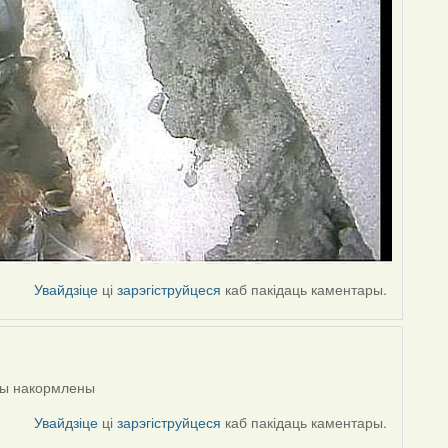
Увайдзіце
ці
зарэгіструйцеся
каб пакідаць каментары.
нцы накормлены
Увайдзіце
ці
зарэгіструйцеся
каб пакідаць каментары.