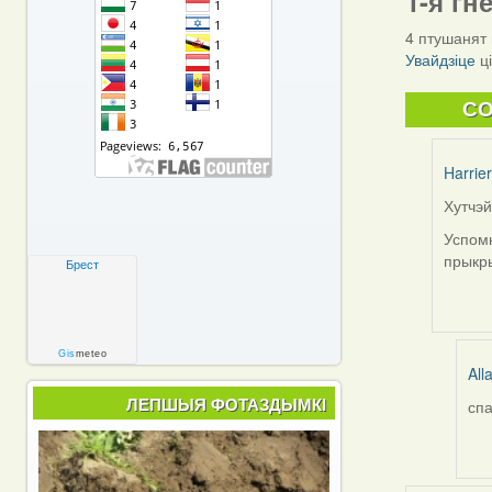
1-я гн
4 птушанят 
Увайдзіце
ц
C
Harrier
Хутчэй
In
reply
Успомн
to
прыкры
Брест
by
Alla
V
Gis
meteo
All
ЛЕПШЫЯ ФОТАЗДЫМКІ
спа
In
rep
to
by