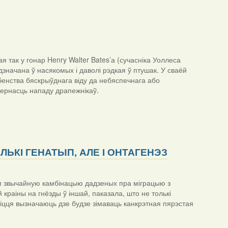
ая так у гонар Henry Walter Bates’а (сучасніка Уоллеса
дзначана ў насякомых і даволі рэдкая ў птушак. У сваёй
бенства бяскрыўднага віду да небяспечнага або
ернасць нападу драпежнікаў.
ЛЬКІ ГЕНАТЫП, АЛЕ І ОНТАГЕНЭЗ
м звычайную камбінацыю дадзеных пра міграцыю з
 краіны на гнёзды ў іншай, паказала, што не толькі
звіцця вызначаюць дзе будзе зімаваць канкрэтная пярэстая