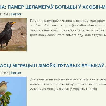
А: ПАМЕР ЦЕЛАМЕРАЎ БОЛЬШЫ Ў АСОБІН-МІ
15:24 |
Harrier
Памер целамераў лічыцца ключавым маркерам cту
асобіны. Акісляльны стрэс (оxidative stress), 
энергетычна ёмкіх працэсаў - такіх, як міграцы
целамер у асобін таго самага віду, але з групы м
АСЦІ МІГРАЦЫІ І ЗІМОЎКІ ЛУГАВЫХ ЕРЧЫКАЎ
20:57 |
Harrier
Дзякуючы мініятурным геалакатарам, якія акрамя 
паказанні паветранага ціску, атрымалася прасач
Альпаў да месцаў зімоўкі ў Афрыку і назад.