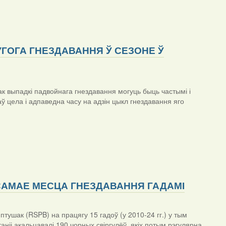
ГОГА ГНЕЗДАВАННЯ Ў СЕЗОНЕ Ў
ак выпадкі падвойнага гнездавання могуць быць частымі і
 цела і адпаведна часу на адзін цыкл гнездавання яго
САМАЕ МЕСЦА ГНЕЗДАВАННЯ ГАДАМІ
тушак (RSPB) на працягу 15 гадоў (у 2010-24 гг.) у тым
іі акальцавалі 190 чорных свіргулёў, якіх потым рэгулярна