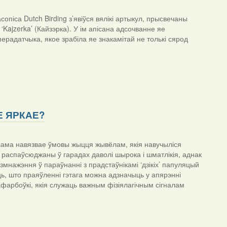
опіса Dutch Birding з’явіўся вялікі артыкул, прысвечаны
ajzerka’ (Кайзэрка). У ім апісана адсочванне яе
радатчыка, якое зрабіла яе знакамітай не толькі сярод
Е ЯРКАЕ?
ксама навязвае ўмовы жыцця жывёлам, якія навучыліся
 распаўсюджаны ў гарадах даволі шырока і шматлікія, аднак
змнажэння ў параўнанні з прадстаўнікамі ‘дзікіх’ папуляцый
ць, што праяўленні гэтага можна адзначыць у апярэнні
і афарбоўкі, якія служаць важным фізіялагічным сігналам