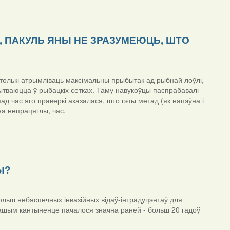
, ПАКУЛЬ ЯНЫ НЕ ЗРАЗУМЕЮЦЬ, ШТО
олькі атрымліваць максімальны прыбытак ад рыбнай лоўлі,
лытваюцца ў рыбацкіх сетках. Таму навукоўцы паспрабавалі -
ад час яго праверкі аказалася, што гэты метад (як напэўна і
на непрацяглы, час.
Ы?
льш небяспечных інвазійных відаў-інтрадуцэнтаў для
нашым кантыненце пачалося значна раней - больш 20 гадоў