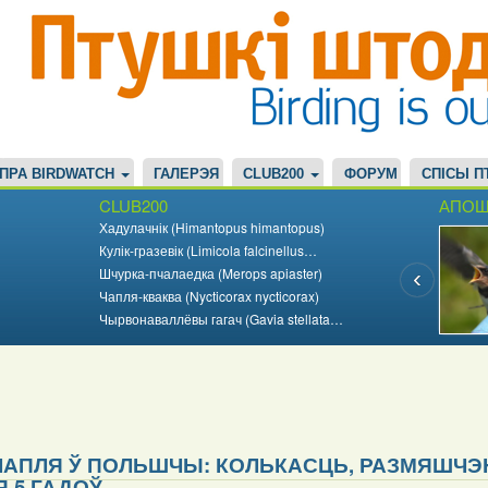
ПРА BIRDWATCH
ГАЛЕРЭЯ
CLUB200
ФОРУМ
СПІСЫ П
CLUB200
АПОШ
Хадулачнік (Himantopus himantopus)
Кулік-гразевік (Limicola falcinellus…
Шчурка-пчалаедка (Merops apiaster)
Чапля-кваква (Nycticorax nycticorax)
Чырвонаваллёвы гагач (Gavia stellata…
АПЛЯ Ў ПОЛЬШЧЫ: КОЛЬКАСЦЬ, РАЗМЯШЧЭНН
 5 ГАДОЎ