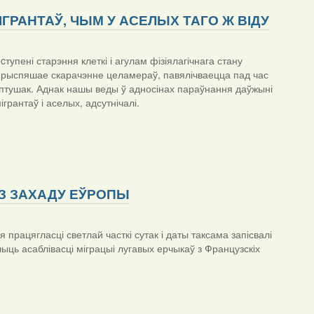
ГРАНТАЎ, ЧЫМ У АСЕЛЫХ ТАГО Ж ВІДУ
пені старэння клеткі і агулам фізіялагічнага стану
які прыспяшае скарачэнне целамераў, павялічваецца пад час
я птушак. Аднак нашы веды ў адносінах параўнання даўжыні
ігрантаў і аселых, адсутнічалі.
 З ЗАХАДУ ЕЎРОПЫ
працягласці светлай часткі сутак і даты таксама запісвалі
ыць асаблівасці міграцыі лугавых ерчыкаў з Французскіх