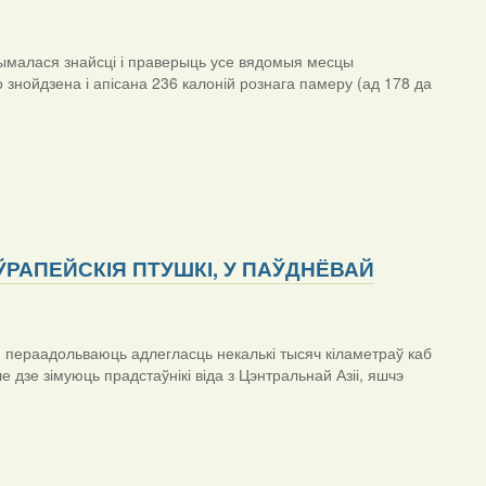
рымалася знайсці і праверыць усе вядомыя месцы
знойдзена і апісана 236 калоній рознага памеру (ад 178 да
 ЕЎРАПЕЙСКІЯ ПТУШКІ, У ПАЎДНЁВАЙ
пе, пераадольваюць адлегласць некалькі тысяч кіламетраў каб
 дзе зімуюць прадстаўнікі віда з Цэнтральнай Азіі, яшчэ