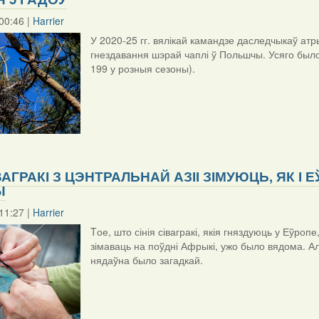
00:46 |
Harrier
У 2020-25 гг. вялікай камандзе даследчыкаў ат
гнездавання шэрай чаплі ў Польшчы. Усяго было 
199 у розныя сезоны).
ІВАГРАКІ З ЦЭНТРАЛЬНАЙ АЗІІ ЗІМУЮЦЬ, ЯК І
Ы
11:27 |
Harrier
Tое, што сінія сівагракі, якія гняздуюць у Еўро
зімаваць на поўдні Афрыкі, ужо было вядома. Але
нядаўна было загадкай.