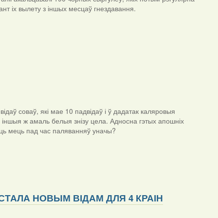
нт іх вылету з іншых месцаў гнездавання.
ідаў соваў, які мае 10 падвідаў і ў дадатак каляровыя
іншыя ж амаль белыя знізу цела. Адносна гэтых апошніх
уць мець пад час паляванняў уначы?
ТАЛА НОВЫМ ВІДАМ ДЛЯ 4 КРАІН