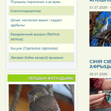
Птушыны пярэпалах з-за вужа
31.07.2026 - 
Клептопаразитизм
Шпакі: няспелая вішня і падзел
здабычы
Канареечный вьюрок (Serinus
serinus)
Косуля (Capreоlus capreоlus)
Зімовая бойка качароў крыжанкі
СІНІЯ С
АФРЫЦ
29.07.2026 - 
ЛЕПШЫЯ ФОТАЗДЫМКІ