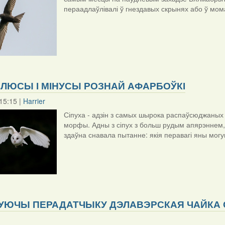
пераадлаўлівалі ў гнездавых скрынях або ў мома
 ПЛЮСЫ І МІНУСЫ РОЗНАЙ АФАРБОЎКІ
15:15 |
Harrier
Сіпуха - адзін з самых шырока распаўсюджаных в
морфы. Адны з сіпух з больш рудым апярэннем, 
здаўна снавала пытанне: якія перавагі яны мог
УЮЧЫ ПЕРАДАТЧЫКУ ДЭЛАВЭРСКАЯ ЧАЙКА С