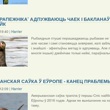
РАПЕЖНІКА’ АДПУЖВАЮЦЬ ЧАЕК І БАКЛАНАЎ
ЙК
19:40 |
Harrier
Рыбаядныя птушкі перашкаджаюць рыбакам не т
але часам і самі становяцца ахвярамі, калі заб
і знайшлі - эфектыўны метад іх адпужваць. Але п
многія іншыя) дзейнічае толькі нейкі, параўналь
НСКАЯ САЎКА Ў ЕЎРОПЕ - КАНЕЦ ПРАБЛЕМ
12:09 |
Harrier
Амерыканская саўка трапіла ў першы Спіс найбо
Еўропы ў 2016 годзе. Аднак яе вынішчэнне на 
таму.