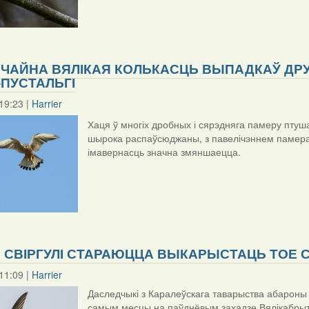
АЙНА ВЯЛІКАЯ КОЛЬКАСЦЬ ВЫПАДКАЎ ДРУ
ПУСТАЛЬГІ
19:23 |
Harrier
Хаця ў многіх дробных і сярэдняга памеру птуш
шырока распаўсюджаны, з павелічэннем памераў
імавернасць значна змяншаецца.
 СВІРГУЛІ СТАРАЮЦЦА ВЫКАРЫСТАЦЬ ТОЕ 
11:09 |
Harrier
Даследчыкі з Каралеўскага таварыства абароны п
самым месцы на паўднёвым захадзе Вялікабрытан