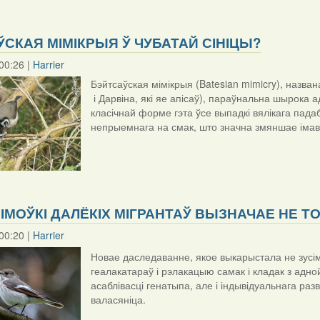
СКАЯ МІМІКРЫЯ Ў ЧУБАТАЙ СІНІЦЫ?
00:26 |
Harrier
Бэйтсаўская мімікрыя (Batesian mimicry), назван
і Дарвіна, які яе апісаў), параўнальна шырока а
класічнай форме гэта ўсе выпадкі вялікага пада
непрыемнага на смак, што значна змяншае імав
ІМОЎКІ ДАЛЁКІХ МІГРАНТАЎ ВЫЗНАЧАЕ НЕ ТО
00:20 |
Harrier
Новае даследаванне, якое выкарыстала не зусі
геалакатараў і рэлакацыю самак і кладак з адной
асаблівасці генатыпа, але і індывідуальнага ра
валасяніца.