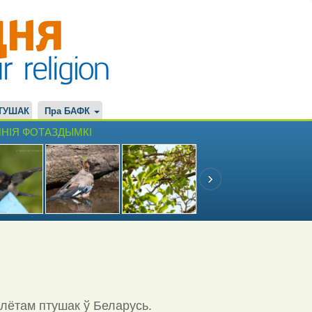
ТУШАК
Пра БАФК
НІЯ ФОТАЗДЫМКІ
ылётам птушак ў Беларусь.