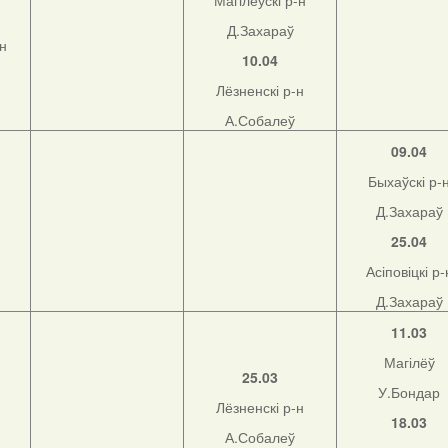
Магілёўскі р-н
Д.Захараў
-н
10.04
Лёзненскі р-н
А.Собалеў
09.04
Быхаўскі р-
Д.Захараў
25.04
Асіповіцкі р-
Д.Захараў
11.03
Магілёў
25.03
У.Бондар
Лёзненскі р-н
18.03
А.Собалеў