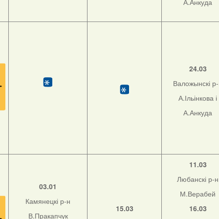
А.Анкуда
24.03
Валожынскі р
А.Ільінкова і
А.Анкуда
11.03
Любанскі р-н
03.01
М.Верабей
Камянецкі р-н
15.03
16.03
В.Пракапчук