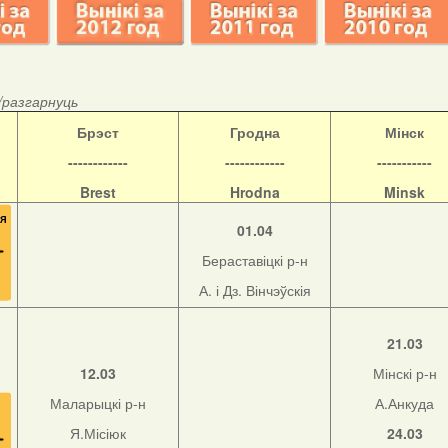
/разгарнуць
Б
рэст
Гродна
Мінск
------------
------------
-----------
Brest
Hrodna
Minsk
01.04
Бераставіцкі р-н
А. і Дз. Вінчэўскія
21.03
12.03
Мінскі р-н
Маларыцкі р-н
А.Анкуда
Я.Місіюк
24.03