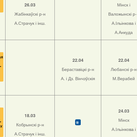
26.03
Мінск і
Жабінкаўскі р-н
Валожынскі р
А.Страчук і інш.
А.Ільінкова і
А.Анкуда
22.04
22.04
Бераставіцкі р-н
Любанскі р-н
А. і Дз. Вінчэўскія
М.Верабей
24.03
18.03
Мінск
Кобрынскі р-н
А.Ільінкова і
А.Страчук і інш.