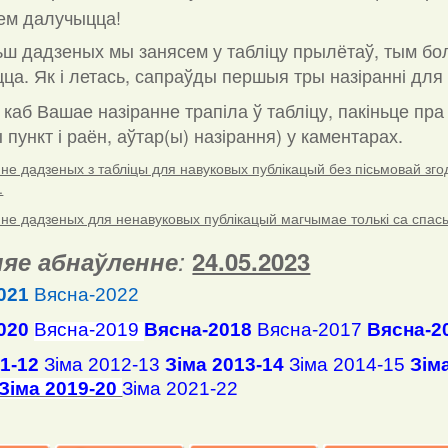
ем далучыцца!
ш дадзеных мы занясем у табліцу прылётаў, тым бо
ца. Як і летась, сапраўды першыя тры назіранні для 
 каб Вашае назіранне трапіла ў табліцу, пакіньце пр
пункт і раён, аўтар(ы) назірання) у каментарах
.
е дадзеных з табліцы для навуковых публікацый без пісьмовай згоды
.
е дадзеных для ненавуковых публікацый магчымае толькі са спасылк
яе абнаўленне
:
24.05.2023
021
Вясна-2022
020
Вясна-2019
Вясна-2018
Вясна-2017
Вясна-2
11-12
Зіма 2012-13
Зіма 2013-14
Зіма 2014-15
Зім
Зіма 2019-20
Зіма 2021-22