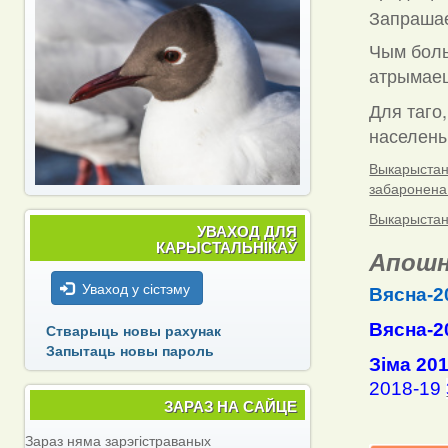
Запраша
Чым боль
атрымаец
Для таго,
населены 
Выкарыстанн
забаронена
Выкарыстанн
УВАХОД ДЛЯ
КАРЫСТАЛЬНІКАЎ
Апошн
Уваход у сістэму
Вясна-2
Вясна-2
Стварыць новы рахунак
Запытаць новы пароль
Зіма 20
2018-19
ЗАРАЗ НА САЙЦЕ
Зараз няма зарэгістраваных