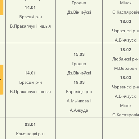
Гродна
Мінск
14.01
Дз.Вінчэўскі
С.Каспяровіч
Брэсцкі р-н
18.03
В.Пракапчук і іншыя
Чэрвенскі р-
А.Вінчэўскі
18.02
15.03
Любанскі р-н
Гродна
М.Верабей
14.01
Дз.Вінчэўскі
18.03
Брэсцкі р-н
19.03
Чэрвенскі р-
В.Пракапчук і іншыя
Карэліцкі р-н
А.Вінчэўскі
А.Ільінкова і
Мінск
А.Анкуда
С.Каспяровіч
03.01
Камянецкі р-н