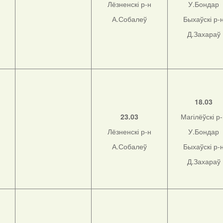
Лёзненскі р-н
У.Бондар
А.Собалеў
Быхаўскі р-
Д.Захараў
н
18.03
23.03
Магілёўскі р
Лёзненскі р-н
У.Бондар
н
А.Собалеў
Быхаўскі р-
Д.Захараў