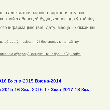
льш адэкватная карціна вяртання птушак
кожнай з абласцей будуць заносіцца ў табліцу.
а яго інфармацыю (від, дату, месца – бліжэйшы
 аўтара(ў) назіранняў і без спасылкі на табліцу
ай на аўтара(ў) канкрэтных назірання(ў) і сайт.
016
Вясна-2015
Вясна-2014
а 2015-16
Зіма 2016-17
Зіма 2017-18
Зіма