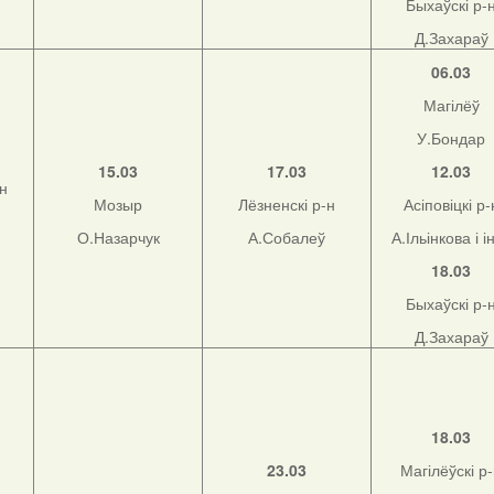
Быхаўскі р-
Д.Захараў
06.03
Магілёў
У.Бондар
15.03
17.03
12.03
-н
Мозыр
Лёзненскі р-н
Асіповіцкі р-
О.Назарчук
А.Собалеў
А.Ільінкова і і
18.03
Быхаўскі р-
Д.Захараў
18.03
23.03
Магілёўскі р