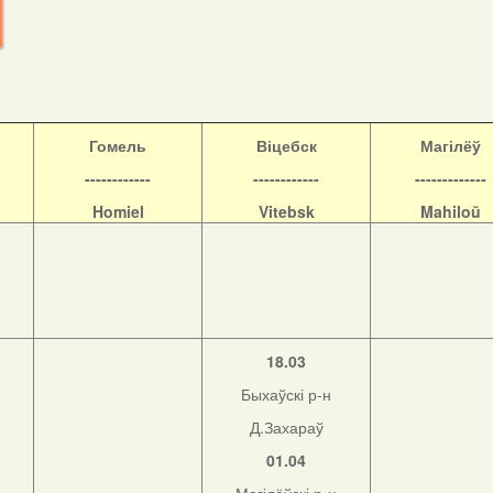
Гомель
Віцебск
Магілёў
------------
------------
-------------
Homiel
Vitebsk
Mahiloŭ
18.03
Быхаўскі р-н
Д.Захараў
01.04