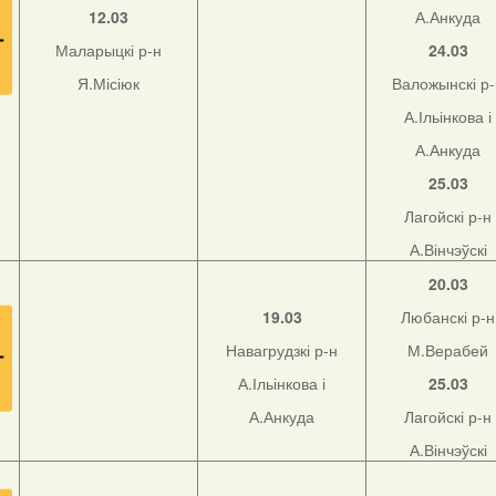
12.03
А.Анкуда
Маларыцкі р-н
24.03
Я.Місіюк
Валожынскі р
А.Ільінкова і
А.Анкуда
25.03
Лагойскі р-н
А.Вінчэўскі
20.03
19.03
Любанскі р-н
Навагрудзкі р-н
М.Верабей
А.Ільінкова і
25.03
А.Анкуда
Лагойскі р-н
А.Вінчэўскі