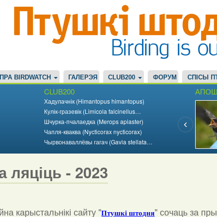
ПРА BIRDWATCH
ГАЛЕРЭЯ
CLUB200
ФОРУМ
СПІСЫ П
CLUB200
АПОШ
Хадулачнік (Himantopus himantopus)
Кулік-гразевік (Limicola falcinellus…
Шчурка-пчалаедка (Merops apiaster)
Чапля-кваква (Nycticorax nycticorax)
Чырвонаваллёвы гагач (Gavia stellata…
а ляціць - 2023
на карыстальнікі сайту "
"
сочаць за пр
Птушкі штодня