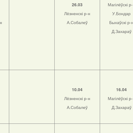
26.03
Магілёўскі р
Лёзненскі р-н
У.Бондар
-н
А.Собалеў
Быхаўскі р-
Д.Захараў
10.04
16.04
Лёзненскі р-н
Магілёўскі р
А.Собалеў
Д.Захараў